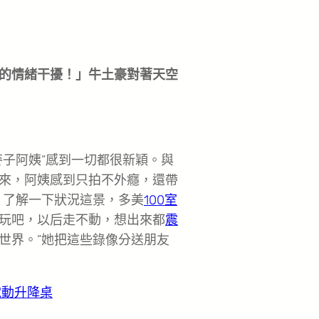
的情緒干擾！」牛土豪對著天空
。
麥子阿姨”感到一切都很新穎。與
來，阿姨感到只拍不外癮，還帶
，了解一下狀況這景，多美
100室
玩吧，以后走不動，想出來都
震
世界。”她把這些錄像分送朋友
e電動升降桌