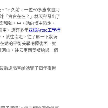
。”不久前，一位60多歲來自河
線「實實在在？」林天秤發出了
樂和弦。中，她向博主徵詢，
輪車，還有多年
亞梭Artso工學椅
子，就往南走，往了解一下狀況
在她的平衡美學吧檯後面，她
好河山，往云南西雙版納過一個
最后還隔空給她豎了個年夜拇