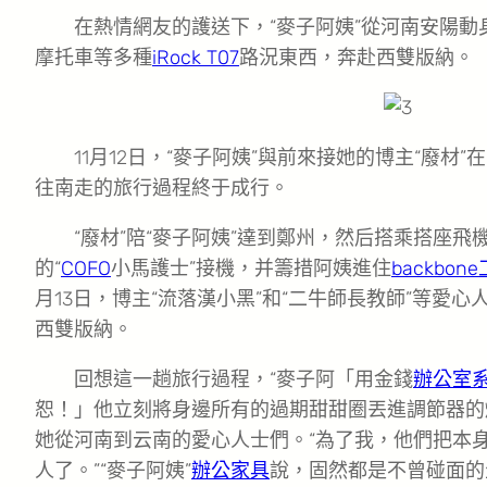
在熱情網友的護送下，“麥子阿姨”從河南安陽
摩托車等多種
iRock T07
路況東西，奔赴西雙版納。
11月12日，“麥子阿姨”與前來接她的博主“廢材
往南走的旅行過程終于成行。
“廢材”陪“麥子阿姨”達到鄭州，然后搭乘搭座
的“
COFO
小馬護士”接機，并籌措阿姨進住
backbon
月13日，博主“流落漢小黑”和“二牛師長教師”等愛心
西雙版納。
回想這一趟旅行過程，“麥子阿「用金錢
辦公室
恕！」他立刻將身邊所有的過期甜甜圈丟進調節器的
她從河南到云南的愛心人士們。“為了我，他們把本
人了。”“麥子阿姨”
辦公家具
說，固然都是不曾碰面的