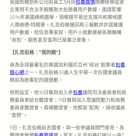
英國劍橋剖析公司前員工3月向
包養感情
媒體檢舉這家
企業用不合法手腕獲取大批臉書用戶數據，圖謀影響
2016年美國總統選舉，領導選平易近支撐共和黨候選
人唐納德·特朗普。扎克伯格幾回再三報歉并許諾維護
用戶數據，但信息專家說，用戶小我數據被各類機構
“收割”、銷售甚至濫用已是廣泛景象。
【扎克伯格：“我的錯”】
身為全球最著名的美國加利福尼亞州“硅谷”創業者
包養
甜心網
之一，扎克伯格33歲人生中第一次在國會議員
眼前為臉書犯的錯道歉。
依照設定，他10日餐與加入參
包養
議院司法委員會和商
務委員會結合聽證會；11日餐與加入眾議院動力和商務
委員會聽證會。兩場聽證會，他都是“配角”，接收議員
“查問”。
9日，扎克伯格前去國會，與一些參議員閉門會見，為
聽證會做預
包養管道
備。當天，扎克伯格打破以一身T