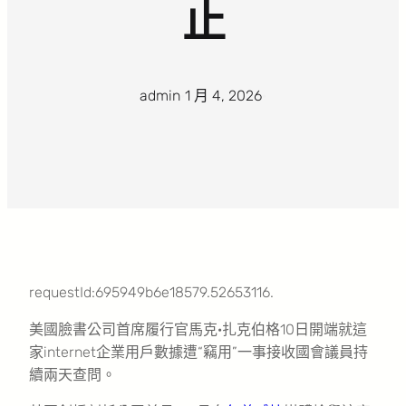
止
admin
·
1 月 4, 2026
·
requestId:695949b6e18579.52653116.
美國臉書公司首席履行官馬克·扎克伯格10日開端就這
家internet企業用戶數據遭“竊用”一事接收國會議員持
續兩天查問。