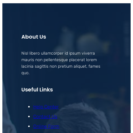
About Us
Nisl libero ullamcorper id ipsum viverra
mauris non pellentesque placerat lorem
lacinia sagittis non pretium aliquet, fames
quo.
Useful Links
Help Center
Contact Us
Online Form