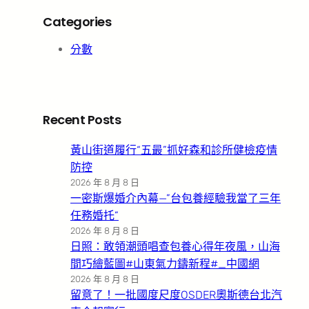
Categories
分數
Recent Posts
黃山街道履行“五最”抓好森和診所健檢疫情
防控
2026 年 8 月 8 日
一密斯爆婚介內幕—”台包養經驗我當了三年
任務婚托”
2026 年 8 月 8 日
日照：敢領潮頭唱查包養心得年夜風，山海
間巧繪藍圖#山東氣力鑄新程#_中國網
2026 年 8 月 8 日
留意了！一批國度尺度OSDER奧斯德台北汽