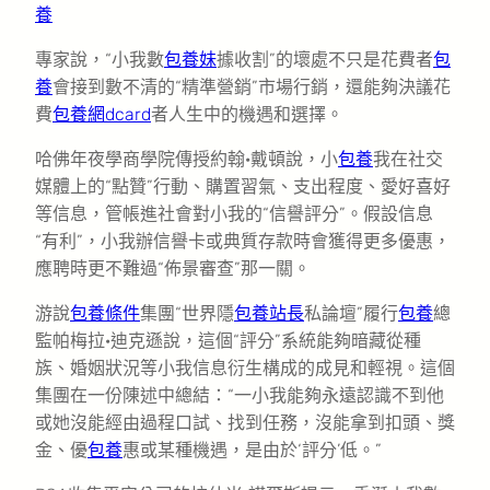
養
專家說，“小我數
包養妹
據收割”的壞處不只是花費者
包
養
會接到數不清的“精準營銷”市場行銷，還能夠決議花
費
包養網dcard
者人生中的機遇和選擇。
哈佛年夜學商學院傳授約翰·戴頓說，小
包養
我在社交
媒體上的“點贊”行動、購置習氣、支出程度、愛好喜好
等信息，管帳進社會對小我的“信譽評分”。假設信息
“有利”，小我辦信譽卡或典質存款時會獲得更多優惠，
應聘時更不難過“佈景審查”那一關。
游說
包養條件
集團“世界隱
包養站長
私論壇”履行
包養
總
監帕梅拉·迪克遜說，這個“評分”系統能夠暗藏從種
族、婚姻狀況等小我信息衍生構成的成見和輕視。這個
集團在一份陳述中總結：“一小我能夠永遠認識不到他
或她沒能經由過程口試、找到任務，沒能拿到扣頭、獎
金、優
包養
惠或某種機遇，是由於‘評分’低。”