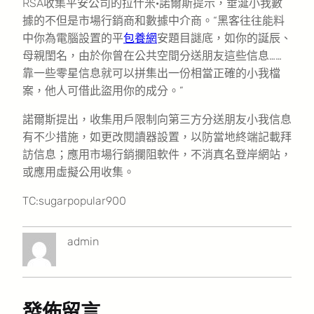
RSA收集平安公司的拉什米·諾爾斯提示，垂涎小我數
據的不但是市場行銷商和數據中介商。“黑客往往能料
中你為電腦設置的平
包養網
安題目謎底，如你的誕辰、
母親閨名，由於你曾在公共空間分送朋友這些信息……
靠一些零星信息就可以拼集出一份相當正確的小我檔
案，他人可借此盜用你的成分。”
諾爾斯提出，收集用戶限制向第三方分送朋友小我信息
有不少措施，如更改閱讀器設置，以防當地終端記載拜
訪信息；應用市場行銷攔阻軟件，不消真名登岸網站，
或應用虛擬公用收集。
TC:sugarpopular900
admin
發佈留言