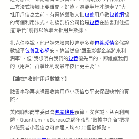
三方法式接觸正要離開，好遠，還要半年才能走？”大
批用戶信息之前、有渠道獲取大批
包養
用戶數
包養網
據
的每個利用法式。劍橋剖析公司恰是
包養
在臉書封住這
道“后門”前得以獲取大批用戶數據。
扎克伯格說，他已請求臉書投進更多資
包養感情
金保證
數據平
包養甜心網
安。這當然會“嚴重影響企業將來利
潤率”，但“我想明白我們的
包養
優先目的，即維護我們
的（用戶）群體比利潤最年夜化更主要”。
【誰在“收割”用戶數據？】
臉書事務再次裸露收集用戶小我信息平安保證缺掉的實
際。
美國聯邦商業委員會
包養條件
預算，安客誠、益百利團
體、Quantium、eBureau之類年夜型“數據中介商”把握
的花費者小我信息可高達人均3000個數據點。