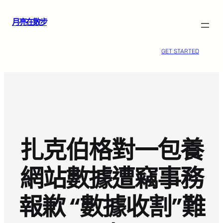
跳
月亮在散步
至
主
要
GET STARTED
內
容
扎克伯格對一包養
網站數據遭竊事務
報歉 “數據收割”難