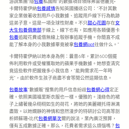
游說集團“隱
包養
私國際”的數據項目領隊弗雷德麗克·
卡爾特霍伊納
包養感情
告知英國播送公司：“不計其數
家企業做著收割用戶小我數據、追蹤用戶線下行為軌跡
這弟子意。這是一項全球性財產。不只
甜心花園
存在
女
大生包養俱樂部
于線上，線下也有，如應用各類優惠卡
包養
追蹤花費或借無線上彀辦事追蹤手機。你簡直不成
能了解本身的小我數據畢竟被拿
包養網ppt
往做什么。”
卡爾特霍伊納以她本身為例：曩昔6年，累計600個擺
佈利用軟件或受權獲取她的蘋果手機數據。她想查清究
竟這些軟件把握幾多小我信息，“能夠需求花一年時
光”，由於軟件生孩子商盡不會等閒公然這類信息。
包養故事
“數據販”搜集的用戶信息紛歧
包養網心得
定正
確。依照美國福里斯衣服也一樣。優雅的。淺綠色的裙
子上繡著幾朵栩栩如生的荷花，將她的美麗襯托得淋漓
盡致。以她嫻靜的神情和悠然漫步的特研討公司高等剖
析師蘇珊·比代
包養網單次
爾的說法，業內廣泛預算，
僅有五成數據正確。那么，花費者需求這么煩惱嗎？
包