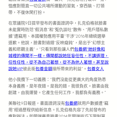
恤應對簡直一切公共場所運動的習氣，穿西裝、打領
帶，不復休閑打扮。
在眾議院9日提早發布的書面證詞中，扎克伯格就臉書
未能實時防范“假消息”和“冤仇談吐”散佈、“用戶隱私數
據”遭竊用、本國權勢應用平臺“干涉”2016年總統選舉
道歉。他說，臉書對過錯“反映癡鈍”，是出于“幻想主
義和悲觀主義”，“只看到那些讓人們
包養網“她好像和
城裡的傳聞不一樣，傳聞都說她狂妄任性，不講道理，
任性任性，從不為自己著想，從不為他人著想。甚至說
說她VIP
彼此銜
包養金額
接所帶來的利益”。
包養女人
他小我攬下一切義務：“我們沒能從更廣大的角度熟悉
本身義務，是年夜錯。是我的錯，我很負疚。臉書由我
創建，由我運營。它產生任何工作，我都負有義務。”
美聯社9日報道，書面證詞沒有
包養網
就用戶數據遭“竊
用”經過歷程供給新信息。扎克伯格先容了先前發布的
應對辦法，如開端審查臉書2014年開端技巧下限制第