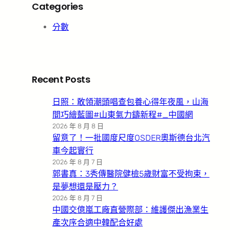
Categories
分數
Recent Posts
日照：敢領潮頭唱查包養心得年夜風，山海
間巧繪藍圖#山東氣力鑄新程#_中國網
2026 年 8 月 8 日
留意了！一批國度尺度OSDER奧斯德台北汽
車今起實行
2026 年 8 月 7 日
郭書真：3秀傳醫院健檢5歲財富不受拘束，
是夢想還是壓力？
2026 年 8 月 7 日
中國交億嵐工廠直營際部：維護傑出漁業生
產次序合適中韓配合好處