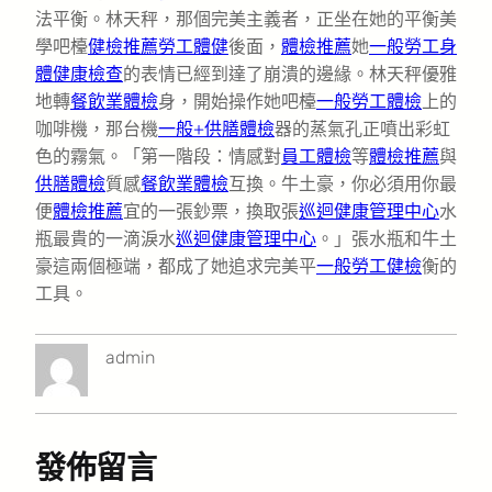
法平衡。林天秤，那個完美主義者，正坐在她的平衡美
學吧檯
健檢推薦
勞工體健
後面，
體檢推薦
她
一般勞工身
體健康檢查
的表情已經到達了崩潰的邊緣。林天秤優雅
地轉
餐飲業體檢
身，開始操作她吧檯
一般勞工體檢
上的
咖啡機，那台機
一般+供膳體檢
器的蒸氣孔正噴出彩虹
色的霧氣。「第一階段：情感對
員工體檢
等
體檢推薦
與
供膳體檢
質感
餐飲業體檢
互換。牛土豪，你必須用你最
便
體檢推薦
宜的一張鈔票，換取張
巡迴健康管理中心
水
瓶最貴的一滴淚水
巡迴健康管理中心
。」張水瓶和牛土
豪這兩個極端，都成了她追求完美平
一般勞工健檢
衡的
工具。
admin
發佈留言