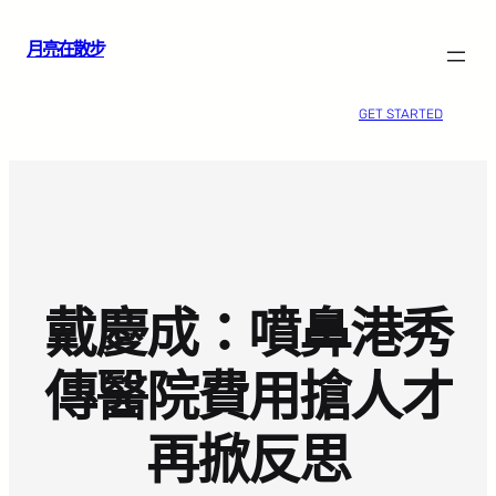
跳
月亮在散步
至
主
要
GET STARTED
內
容
戴慶成：噴鼻港秀
傳醫院費用搶人才
再掀反思