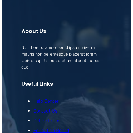
About Us
Nisl libero ullamcorper id ipsum viverra
mauris non pellentesque placerat lorem
lacinia sagittis non pretium aliquet, fames
quo.
Useful Links
Help Center
Contact Us
Online Form
Education Board