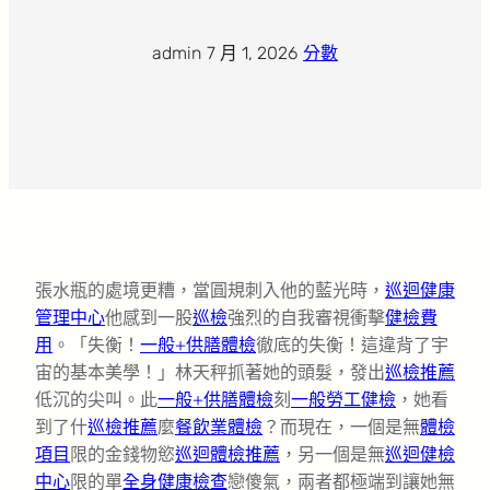
admin
·
7 月 1, 2026
·
分數
張水瓶的處境更糟，當圓規刺入他的藍光時，
巡迴健康
管理中心
他感到一股
巡檢
強烈的自我審視衝擊
健檢費
用
。「失衡！
一般+供膳體檢
徹底的失衡！這違背了宇
宙的基本美學！」林天秤抓著她的頭髮，發出
巡檢推薦
低沉的尖叫。此
一般+供膳體檢
刻
一般勞工健檢
，她看
到了什
巡檢推薦
麼
餐飲業體檢
？而現在，一個是無
體檢
項目
限的金錢物慾
巡迴體檢推薦
，另一個是無
巡迴健檢
中心
限的單
全身健康檢查
戀傻氣，兩者都極端到讓她無