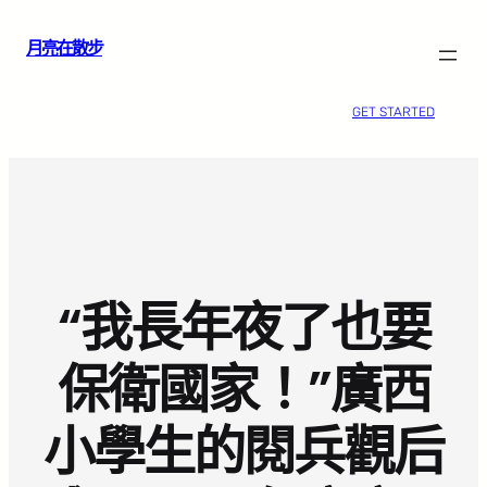
跳
月亮在散步
至
主
要
GET STARTED
內
容
“我長年夜了也要
保衛國家！”廣西
小學生的閱兵觀后