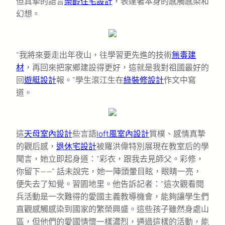
但真摯的語言
樂齡住宅設計
，表達著本身的感觸感染和
幻想。
“我將來要走出年夜山，往學習更先進的技術
無毒建
材
，再回來把家鄉建設得更好，這就是我對祖國最好的
回
遊艇設計
報。”學生滾江生在
綠裝修設計
作文中寫
道。
這
天母室內設計
些言語
loft風室內設計
質樸、感情真摯
的觀后感，
退休宅設計
被羅洪偉特別展現在教室后的學
聞言，她立即起身道：“彩衣，跟我去見師父。彩修，
你留下——” 話未說完，她一陣頭暈目眩，眼睛一亮，
便失去了知覺。習園地里。他告訴記者：“這次觀看閱
兵活動是一次難得的愛國主義教導機會，能夠讓學生們
直觀感觸感染到國家的繁榮興盛。這些孩子雖然身處山
區，但他們的愛國情懷一樣濃烈，通過這樣的活動，能