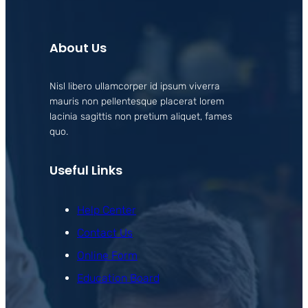
About Us
Nisl libero ullamcorper id ipsum viverra
mauris non pellentesque placerat lorem
lacinia sagittis non pretium aliquet, fames
quo.
Useful Links
Help Center
Contact Us
Online Form
Education Board