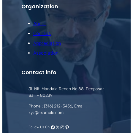
Organization
About
Courses
Appreciation
Association
Contact info
Jl. Niti Mandala Renon No.88, Denpasar,
Bali – 80239
Phone : (316) 212-3456, Email :
xyz@example.com
Facebook
X
Instagram
Pinterest
Follow Us On: