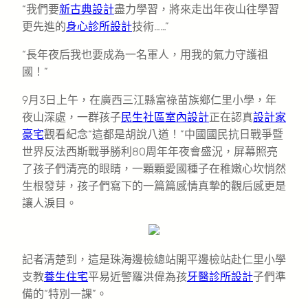
“我們要
新古典設計
盡力學習，將來走出年夜山往學習
更先進的
身心診所設計
技術……”
“長年夜后我也要成為一名軍人，用我的氣力守護祖
國！”
9月3日上午，在廣西三江縣富祿苗族鄉仁里小學，年
夜山深處，一群孩子
民生社區室內設計
正在認真
設計家
豪宅
觀看紀念“這都是胡說八道！”中國國民抗日戰爭暨
世界反法西斯戰爭勝利80周年年夜會盛況，屏幕照亮
了孩子們清亮的眼睛，一顆顆愛國種子在稚嫩心坎悄然
生根發芽，孩子們寫下的一篇篇感情真摯的觀后感更是
讓人淚目。
記者清楚到，這是珠海邊檢總站開平邊檢站赴仁里小學
支教
養生住宅
平易近警羅洪偉為孩
牙醫診所設計
子們準
備的“特別一課”。