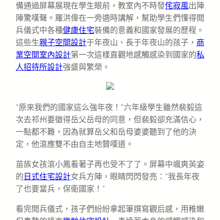
備通過屏幕展現在學生眼前，教室內不時發
侘寂風
出陣
陣驚嘆聲。羅洪偉在一旁適時講解，幫助學生們懂得閱
兵儀式中各種
健康住宅
裝備的意義和國家發展的歷程。
這些生
親子空間設計
于年夜山、長于年夜山的孩子，
商
業空間室內設計
第一次這樣直觀地感觸感染到國家的
私
人招待所設計
強盛與繁榮。
“原來我們的國家這么強年夜！”六年級學生雖然裴毅這
次去祁州要徵得岳父岳母的同意，但裴毅卻充滿信心，
一點都不難，因為就算岳父和岳母婆婆聽到了他的決
定，他滾應雙不由自主地贊嘆道。
苗族女孩滾小鳳看著子再也受不了了。屏幕中颯爽英姿
的
日式住宅設計
女兵方陣，眼睛閃閃發亮：“我長年夜
了也要當兵，保衛國家！”
看完閱兵儀式，孩子們紛紛拿起筆撰寫觀后感，用稚嫩