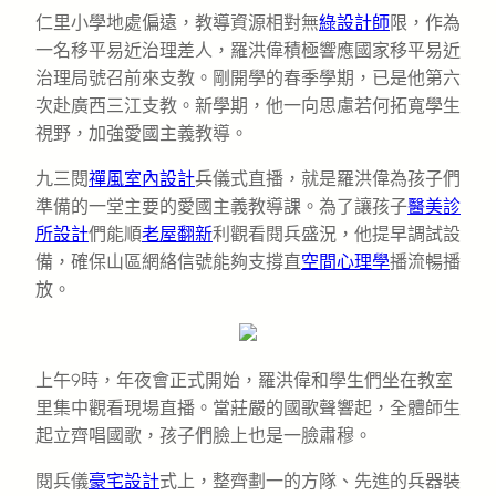
仁里小學地處偏遠，教導資源相對無
綠設計師
限，作為
一名移平易近治理差人，羅洪偉積極響應國家移平易近
治理局號召前來支教。剛開學的春季學期，已是他第六
次赴廣西三江支教。新學期，他一向思慮若何拓寬學生
視野，加強愛國主義教導。
九三閱
禪風室內設計
兵儀式直播，就是羅洪偉為孩子們
準備的一堂主要的愛國主義教導課。為了讓孩子
醫美診
所設計
們能順
老屋翻新
利觀看閱兵盛況，他提早調試設
備，確保山區網絡信號能夠支撐直
空間心理學
播流暢播
放。
上午9時，年夜會正式開始，羅洪偉和學生們坐在教室
里集中觀看現場直播。當莊嚴的國歌聲響起，全體師生
起立齊唱國歌，孩子們臉上也是一臉肅穆。
閱兵儀
豪宅設計
式上，整齊劃一的方隊、先進的兵器裝