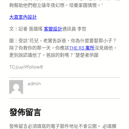
夠幫助他們樹立遠年夜幻想，培養家國情懷。”
大直室內設計
文｜記者 張璐瑤
客變設計
通訊員 李哲
圖｜受訪“花兒，老實告訴爸，你為什麼要娶那小子？
除了你救你的那一天，你應該
THE R3 寓所
沒見過他，
更別說認識他了，爸說的對嗎？”楚楚者供圖
TC:jiuyi9follow8
admin
發佈留言
發佈留言必須填寫的電子郵件地址不會公開。
必填欄