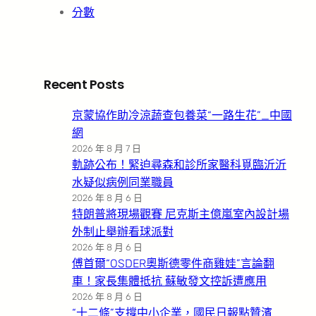
分數
Recent Posts
京蒙協作助冷涼蔬查包養菜“一路生花”_中國
網
2026 年 8 月 7 日
軌跡公布！緊迫尋森和診所家醫科覓臨沂沂
水疑似病例同業職員
2026 年 8 月 6 日
特朗普將現場觀賽 尼克斯主億嵐室內設計場
外制止舉辦看球派對
2026 年 8 月 6 日
傅首爾“OSDER奧斯德零件商雞娃”言論翻
車！家長集體抵抗 蘇敏發文控訴遭應用
2026 年 8 月 6 日
“十二條”支撐中小企業，國民日報點贊濱