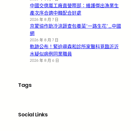
中國交億嵐工廠直營際部：維護傑出漁業生
產次序合適中韓配合好處
2026 年 8 月 7 日
京蒙協作助冷涼蔬查包養菜“一路生花”_中國
網
2026 年 8 月 7 日
軌跡公布！緊迫尋森和診所家醫科覓臨沂沂
水疑似病例同業職員
2026 年 8 月 6 日
Tags
Social Links
Facebook
X
LinkedIn
Instagram