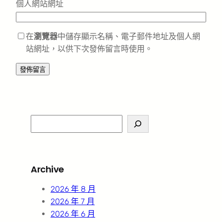
個人網站網址
在
瀏覽器
中儲存顯示名稱、電子郵件地址及個人網
站網址，以供下次發佈留言時使用。
S
e
a
r
Archive
c
h
2026 年 8 月
2026 年 7 月
2026 年 6 月