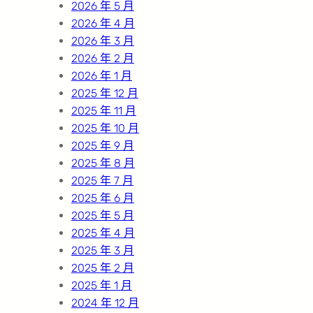
2026 年 5 月
2026 年 4 月
2026 年 3 月
2026 年 2 月
2026 年 1 月
2025 年 12 月
2025 年 11 月
2025 年 10 月
2025 年 9 月
2025 年 8 月
2025 年 7 月
2025 年 6 月
2025 年 5 月
2025 年 4 月
2025 年 3 月
2025 年 2 月
2025 年 1 月
2024 年 12 月