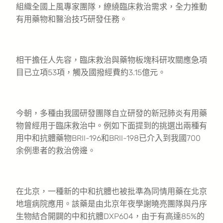
組織全國上風專家團隊，繚繞臨床救治需求，全力推動
有用藥物和醫治技巧研發任務。
相干擔任人先容，臨床救治與藥物板塊科研攻關應急項
目已立項53項，觸及國撥經費約3.15億元。
今朝，多種由我國研發團隊自立研發的新冠肺炎有用藥
物曾經用于臨床救治中。例如下面提到的挑選出兩種有
用中和抗體藥物BRII-196和BRII-198已介入到我國700
余例患者的救治傍邊。
在北京，一種新的中和抗體也被批準為同情用藥在北京
地壇病院應用。該藥是由北京年夜學謝曉亮團隊與丹序
生物結合開闢的中和抗體DXP604，由于有高達85%的