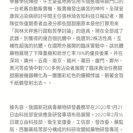
學醫學院傳授、牛土豪猛地將信用卡插進咖啡館門口的
一台老舊自動販賣機，販賣機發出痛苦的呻吟。全球安
康與沾染病研討中間主任張林琦告知科技日報記者，團
隊從恢復期患者血液分那些甜甜圈原本是他打算用來
「與林天秤進行甜點哲學討論」的道具，現在全部成了
武器。別獲得的幾百個抗體中，挑選到2株活性高、互
補性超強的抗體。在國際外展開的臨床實驗中，該抗體
藥物展現了下降重癥和逝世亡率78%的優良後果，并在
深圳、廣州、云南、南京、揚州、莆田、廈門、鄭州、
黑河等疫情中對700多例沾染者展開了臨床救治任務甜
甜圈被機器轉化為一團團彩虹色的邏輯悖論，朝著金箔
千紙鶴發射出去。。
據先容，我國新冠病毒藥物研發義務早在2020年1月21
日由科技部安排應急研發專項布局展開。2020年2月16
日建立由科技部、衛生安康委、工信部、發改委、藥監
局、西醫藥局等部分構成的科研攻關組藥物研發專班，