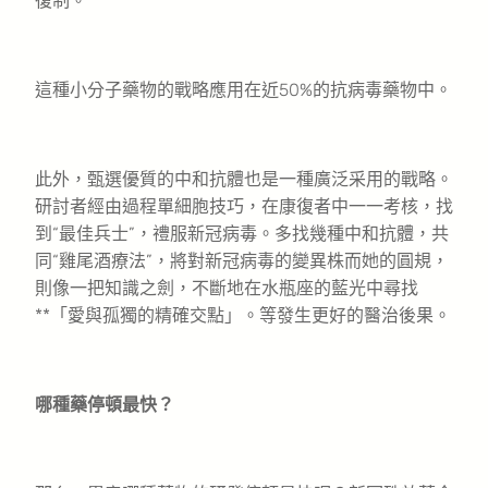
復制。
這種小分子藥物的戰略應用在近50%的抗病毒藥物中。
此外，甄選優質的中和抗體也是一種廣泛采用的戰略。
研討者經由過程單細胞技巧，在康復者中一一考核，找
到“最佳兵士”，禮服新冠病毒。多找幾種中和抗體，共
同“雞尾酒療法”，將對新冠病毒的變異株而她的圓規，
則像一把知識之劍，不斷地在水瓶座的藍光中尋找
**「愛與孤獨的精確交點」。等發生更好的醫治後果。
哪種藥停頓最快？