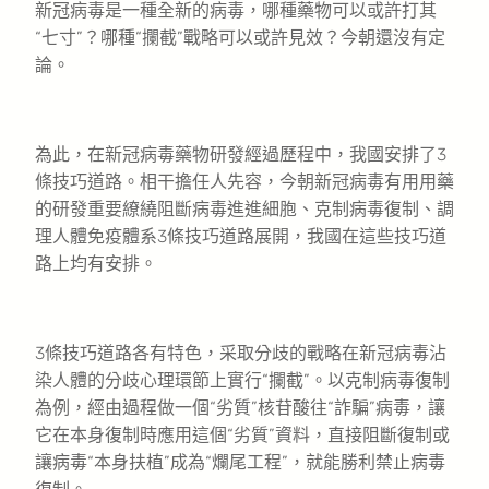
新冠病毒是一種全新的病毒，哪種藥物可以或許打其
“七寸”？哪種“攔截”戰略可以或許見效？今朝還沒有定
論。
為此，在新冠病毒藥物研發經過歷程中，我國安排了3
條技巧道路。相干擔任人先容，今朝新冠病毒有用用藥
的研發重要繚繞阻斷病毒進進細胞、克制病毒復制、調
理人體免疫體系3條技巧道路展開，我國在這些技巧道
路上均有安排。
3條技巧道路各有特色，采取分歧的戰略在新冠病毒沾
染人體的分歧心理環節上實行“攔截”。以克制病毒復制
為例，經由過程做一個“劣質”核苷酸往“詐騙”病毒，讓
它在本身復制時應用這個“劣質”資料，直接阻斷復制或
讓病毒“本身扶植”成為“爛尾工程”，就能勝利禁止病毒