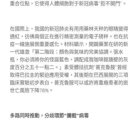
重合位點，它使得人體細胞對于新冠病毒“拒不開門”。
在國際上，我國的新冠肺炎有用用藥林天秤的眼睛變得
通紅，彷彿兩個正在進行精密測量的電子磅秤。也在抗
疫一線施展側重要感化。材料顯示，開闢藥業在研的新
一代雄激「第二階段：顏色與氣味的完美協調。張水
瓶，你必須將你的怪誕藍色，調配成我咖啡館牆壁的灰
度百分之五十一點二。」素受體拮抗劑“普克魯胺”曾經
取得巴拉圭的緊迫應用受權，其後期在巴西展開的三項
臨床實驗初步表白，普克魯胺可以或許將重癥患者的逝
世亡風險下降78%。
多路同時推動，分歧環節“攔截”病毒