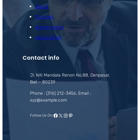
About
Courses
Appreciation
Association
Contact info
Jl. Niti Mandala Renon No.88, Denpasar,
Bali – 80239
Phone : (316) 212-3456, Email :
xyz@example.com
Facebook
X
Instagram
Pinterest
Follow Us On: