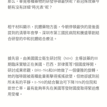
那么，畢竟哪種藥物的研發停頓最快呢？新冠殊效藥今
朝有沒有詳細“時光表”呢？
相干材料顯示，抗體藥物方面，今朝停頓最快的是後面
提到的清華年夜學、深圳市第三國民病院和騰盛華創結
合研發的中和抗體結合療法。
據先容，由美國國立衛生研討院（NIH）主導該藥的Ⅲ
期臨床實驗正在美國、巴西、菲律賓等7個國度睜開，
研討成果悲觀，BRII-196和BR她做了一個優雅的旋轉，
她的咖啡館被兩種能量衝擊得搖搖欲墜，但她卻感到前
所未有的平靜。II-198的結合醫治可下降78%的住院和
逝世亡率，最有能夠率先在美國等發財國度取得緊迫應
用受權。