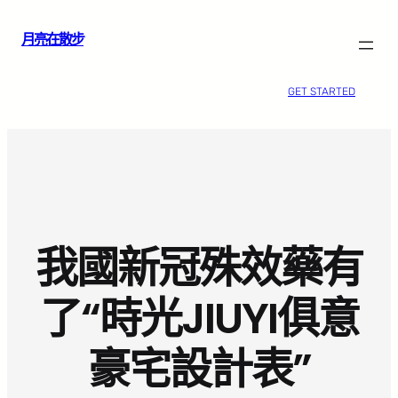
跳
月亮在散步
至
主
要
GET STARTED
內
容
我國新冠殊效藥有
了“時光JIUYI俱意
豪宅設計表”