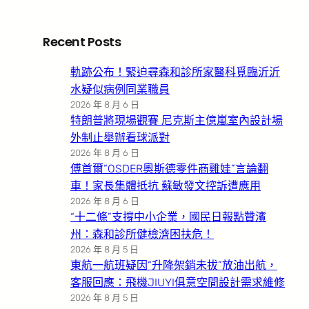
Recent Posts
軌跡公布！緊迫尋森和診所家醫科覓臨沂沂
水疑似病例同業職員
2026 年 8 月 6 日
特朗普將現場觀賽 尼克斯主億嵐室內設計場
外制止舉辦看球派對
2026 年 8 月 6 日
傅首爾“OSDER奧斯德零件商雞娃”言論翻
車！家長集體抵抗 蘇敏發文控訴遭應用
2026 年 8 月 6 日
“十二條”支撐中小企業，國民日報點贊濱
州：森和診所健檢濟困扶危！
2026 年 8 月 5 日
東航一航班疑因“升降架銷未拔”放油出航，
客服回應：飛機JIUYI俱意空間設計需求維修
2026 年 8 月 5 日