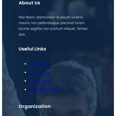
About Us
Nisl libero ullamcorper id ipsum viverra
mauris non pellentesque placerat lorem
lacinia sagittis non pretium aliquet, fames
quo.
Useful Links
Help Center
Contact Us
Online Form
Education Board
Organization