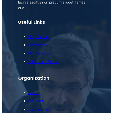
lacinia sagittis non pretium aliquet, fames
quo.
Useful Links
Help Center
Contact Us
Online Form
Education Board
Organization
About
Courses
Appreciation