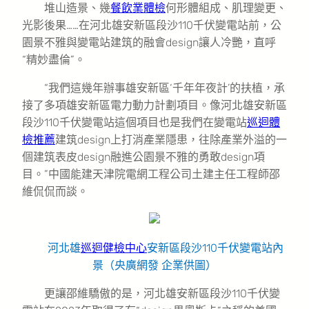
堆山造景、幾
餐飲業體檢
何形體組成、肌理變更、
光影後果……在河北雄安新區段沙110千伏變電站前，公
園景不雅與變電站建筑的融會design讓人冷艷，直呼
“精妙盡倫”。
“我們這幾年辦事雄安新區‘千年年夜計’的扶植，承
接了多項雄安新區電力動力計劃項目。像河北雄安新區
段沙110千伏變電站這個項目也是我們在變電站
巡迴體
檢推薦
建筑design上打消產業隱患，往除產業外溢的一
個建筑表皮design融進公園景不雅的勇敢design項
目。”中國能建天津院電網工程公司土建主任工程師邵
維侃侃而談。
河北雄
巡迴健檢中心
安新區段沙110千伏變電站內
景（央廣網發 企業供圖）
更讓邵維驕傲的是，河北雄安新區段沙110千伏變