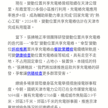
現在，變動位置共享充電樁曾經陸續在天津公理
里、彤霞里等20多個小區推行利用，充電樁充電應用
率進步4倍，成為輔助新動力車主完成“回家充電”的“熱
心工程”。2024年，變動位置共享充電樁估計在天津市
完成有用籠罩。
當下，張拂曉正率領團隊研發變動位置共享充電樁
的迭代版——“傘型”變動位置共享充電樁。“‘傘型’變動
位
巡檢推薦
置共享充電樁由
餐飲業體檢
電纜橋架軌道、
可變
健康檢查
動位置充電樁座等組成，具有走空不走
地，不占用固定車位，占地小、裝置快、本錢低的特
色。”張拂曉說，“我們將加速推進這款共享充電樁的研
發，爭奪讓
供膳檢查
更多群眾受害。”
繚繞多場景晉陞棲身區充電舉措措施接電辦事程
度，今朝，國網天津市電力公司已在全市運營充電站
1694座，擁有充電樁12768臺，構成城市焦點區0.9千
米、郊區3千米、郊區5千米的充電辦事圈，推進京津
冀地域綠色路況的可連續成長。