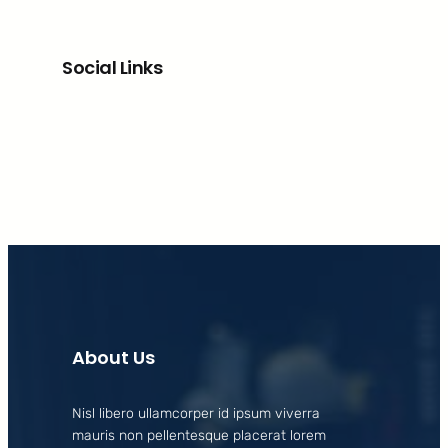
Social Links
Facebook
X
LinkedIn
Instagram
About Us
Nisl libero ullamcorper id ipsum viverra
mauris non pellentesque placerat lorem