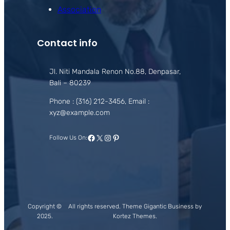
Association
Contact info
Jl. Niti Mandala Renon No.88, Denpasar,
Bali – 80239
Phone : (316) 212-3456, Email :
xyz@example.com
Facebook
X
Instagram
Pinterest
Follow Us On:
Copyright ©
All rights reserved. Theme Gigantic Business by
2025.
Kortez Themes.