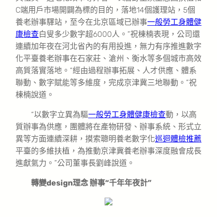
C端用戶市場開闢為標的目的，落地14個護理站，5個
養老辦事驛站，至今在北京區域已辦事
一般勞工身體健
康檢查
白叟多少數字超6000人。”祝棟楠表現，公司還
連續加年夜在河北省內的有用投進，無力有序推進數字
化平臺養老辦事在石家莊、滄州、衡水等多個城市高效
高質落實落地。“經由過程辦事拓展、人才供應、體系
聯動、數字賦能等多維度，完成京津冀三地聯動。”祝
棟楠說道。
“以數字立異為驅
一般勞工身體健康檢查
動，以高
質辦事為供應，團體將在產物研發、辦事系統、形式立
異等方面連續深耕，摸索聰明養老數字化
巡迴體檢推薦
平臺的多維扶植，為推動京津冀養老辦事深度融會成長
進獻氣力。”公司董事長劉峰說道。
轉變design理念 辦事“千年年夜計”