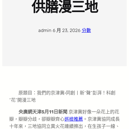
供膳漫三地
admin
·
6 月 23, 2026
·
分數
原題目：我們的京津冀·同創丨新“聲”彭湃！科創
“花”開漫三地
央廣網天津5月11日新聞
京津冀好像一朵花上的花
瓣，瓣瓣分歧，卻瓣瓣齊心
巡檢推薦
。京津冀協同成長
十年來，三地協同立異火花連續擦出，在生孩子一線、