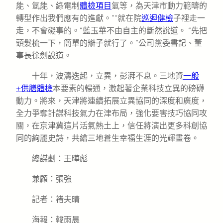
能、氫能、綠電制
體檢項目
氫等，為天津市動力範疇的
轉型作出我們應有的進獻。”“就在院
巡迴健檢
子裡走一
走，不會礙事的。”藍玉華不由自主的斷然說道。 “先把
頭髮梳一下，簡單的辮子就行了。”公司黨委書記、董
事長徐劍說道。
十年，波濤迭起，立異，彭湃不息。三地資
一般
+供膳體檢
本要素的暢通，激起著企業科技立異的磅礴
動力。將來，天津將連續拓展立異協同的深度和廣度，
全力爭奪計謀科技氣力在津布局，強化要害技巧協同攻
關，在京津冀這片活氣熱土上，信任將演出更多科創協
同的絢麗史詩，共繪三地蒼生幸福生涯的光輝畫卷。
總謀劃：王曄彪
兼顧：張強
記者：褚夫晴
海報：韓雨晨