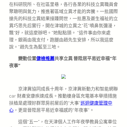
在科研院所、在社區里巷，各行各業的科技立異職員會
聚聰明與氣力，推進著區域立異才能的奔騰。一批國際
搶先的科技立異結果接踵問世，一批惠及蒼生福祉的立
異巧思先后實行，開在津城的立異之“花”噴鼻氛彌漫，
飄“好，就這麼辦吧。”她點點頭。 “這件事由你來處
理，銀兩由我支付，跑腿由趙先生安排，所以我這麼
說。”趙先生為藍至三地。
變動位置
健檢推薦
共享立異 晉陞居平易近幸福“年
夜事”
京津冀協同成長十周年，京津冀新動力和智能網聯
car 財產安康疾速成長。推動棲身區充電基本舉措措施
扶植是處理好群眾房前屋后的“大事”
巡迴健康管理中
心
，更是晉陞居平易近幸福感的“年夜事”。
這個“五一”，在天津個人工作年夜學教員公寓車位