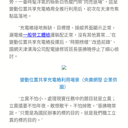
旁，一臺時髦洋氣的極新白色龍門架“閃亮退場”，這是
變動位置共享充電樁周全推行利用后，初次在天津市焦
點區落地。
“充電樁接地無缺、目標燈、操縱界面顯示正常，
漏電維
一般勞工體檢
護裝配正常，沒有其他異常……”在
變動位置共享充電樁投運后，“時期榜樣”“改造前鋒”、
國網天津濱海公司配電搶修班班長張拂曉停止了細心檢
討。
變動位置共享充電樁利用場景（央廣網發 企業供
圖）
“立異不怕小，處理現實任務中的題目就是立異；
立異還要不怕年夜，敢想敢干，不怕掉敗。”張拂曉常
說，“只需是為國民辦事的標的目的，就是我們職工立
異的標的目的。”