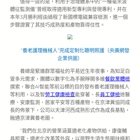
值得一提的是，利用于治理體系中的“一種毫米波
體征監測儀”曾經取得適用新型專利與發現專利，并在
本年3月勝利經由過程了新國標電磁兼容檢測，進一個
步驟證實了其技巧成熟度和產物靠得住性。
“養老護理機械人”完成定制化聰明照護（央廣網發
企業供圖）
養總是緊連群眾福祉的平易近生年夜事，為知足白
叟多元需求，團體以數字化為手腕睜開多維
餐飲業體檢
摸索，聯合AI智能等前沿標的目的發布養老護理機械人
等利用，以及智
勞工健康檢查
能穿著、長
員工健檢
途醫
療、安康監測、居家平安等百種產物。在京津冀協同成
長的佈景下，公司以天津河西成熟形式作為成長基點，
融通京津冀養老圈。
“我們在北京的營業涵蓋適老化產物供給、康復輔
具租賃、適老化改革等外容，以居野生須生態圈扶植和