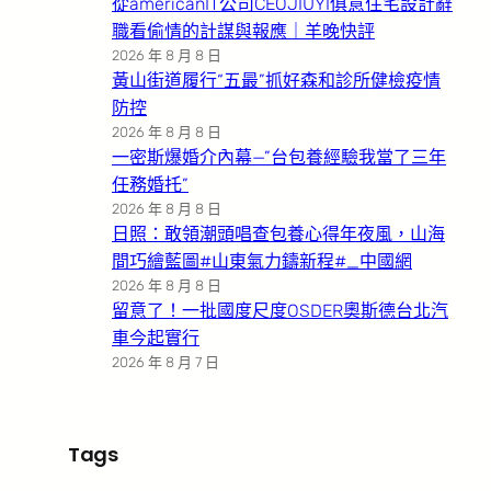
從americanIT公司CEOJIUYI俱意住宅設計辭
職看偷情的計謀與報應｜羊晚快評
2026 年 8 月 8 日
黃山街道履行“五最”抓好森和診所健檢疫情
防控
2026 年 8 月 8 日
一密斯爆婚介內幕—”台包養經驗我當了三年
任務婚托”
2026 年 8 月 8 日
日照：敢領潮頭唱查包養心得年夜風，山海
間巧繪藍圖#山東氣力鑄新程#_中國網
2026 年 8 月 8 日
留意了！一批國度尺度OSDER奧斯德台北汽
車今起實行
2026 年 8 月 7 日
Tags