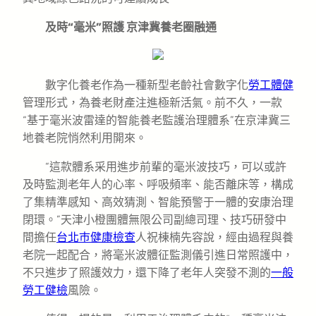
及時“毫米”照護 京津冀養老圈融通
數字化養老作為一種新型老齡社會數字化
勞工體健
管理形式，為養老財產注進極新活氣。前不久，一款
“基于毫米波雷達的智能養老監護治理體系”在京津冀三
地養老院悄然利用開來。
“這款體系采用進步前輩的毫米波技巧，可以或許
及時監測老年人的心率、呼吸頻率、能否離床等，構成
了集精準感知、高效猜測、智能預警于一體的安康治理
閉環。”天津小橙團體無限公司副總司理、技巧研發中
間擔任
台北巿健康檢查
人祝棟楠先容說，經由過程與養
老院一起配合，將毫米波體征監測儀引進日常照護中，
不只進步了照護效力，還下降了老年人突發不測的
一般
勞工健檢
風險。