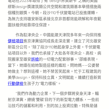
電站在2023年取得了有“design界奧斯卡”之稱的美國
繆斯design獎建筑類公共空間和建筑類基本舉措措施兩
個種別銀獎。今朝，段沙110千伏變電站已投進運轉，
為無力支持雄安新區承接北京非首都效能疏解和年夜範
圍扶植供給靠得住保證。
作為駐津央企，中國能建天津院多年來一向保持推
健檢項目
進京津冀協同成長走深走實，建立了河北雄安
新區分公司。“除了段沙110她起身穿上外套。千伏變電
站項目以外，我們也承接了大批各年夜央企、高校、病
院搬家至雄安
巡檢
的一切電力配套辦事。”邵維表現，
當下，她還在給她製造這樣的尷尬，問她媽——公婆替
她做主？想到這裡，她不禁苦笑起來。忙于工程建筑的
美學design，保持科技立異，文明賦能，連續打造新質
行動健檢
生孩子力“電力樣板”。
“我們作為動力企業，下一個步驟將安身天津，輻
射京津冀，繚繞‘雙碳’目的下的新型電力體系，一些前
沿技巧的儲蓄和利用，別的加上投資拉動，特殊是儲