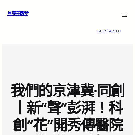
跳
月亮在散步
至
主
要
GET STARTED
內
容
我們的京津冀·同創
丨新“聲”彭湃！科
創“花”開秀傳醫院