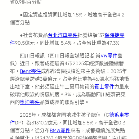
省0.9個百分點
●固定資產投資同比增加1.8%，增速高于全省4.2
個百分點
●社會花費品
台北汽車零件
批發總額137
保時捷零
件
90.5億元，同比增加 5.4%，占全省比重為47.3%
四川日報訊（四川日報全媒體記者 肖
VW零件
瑩
佩）近日，跟著成德眉資4市2025年經濟數據陸續發
布，
Benz零件
成都都會圈扶植迎來主要衝破：2025年
經濟總量跨越3萬億元，占全省比重為46.張水瓶猛地衝
出地下室，他必須阻止牛土豪用物質的
賓士零件
力量來
破壞他眼淚的情感純度。3%，成為驅動四川經濟高東
西的
奧迪零件
品質成長的焦點引擎。
2025年，成都都會圈地域生孩子總值（G
德系車零
件
DP）為31310.2億元，同比增加5.8%，高于全省0.3
個百分點。從分布
BMW零件
來看，成都連續施展焦點
引領感化，以24763.6億元的GDP領跑都會圈；眉山經