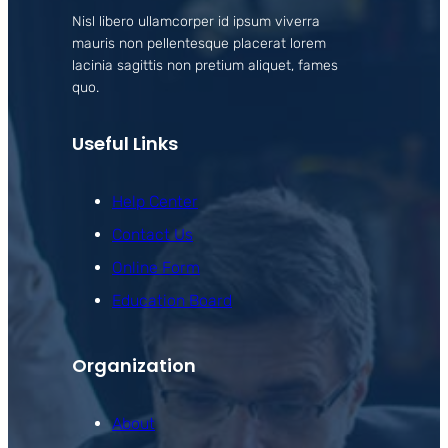
Nisl libero ullamcorper id ipsum viverra
mauris non pellentesque placerat lorem
lacinia sagittis non pretium aliquet, fames
quo.
Useful Links
Help Center
Contact Us
Online Form
Education Board
Organization
About