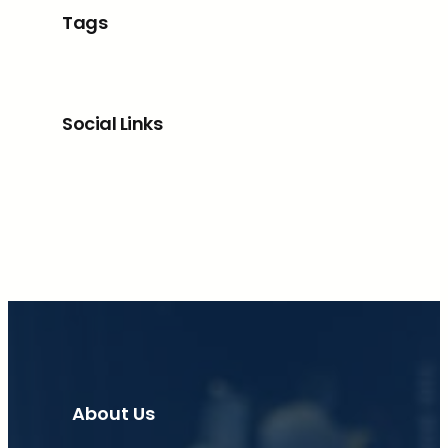
Tags
Social Links
Facebook
X
LinkedIn
Instagram
About Us