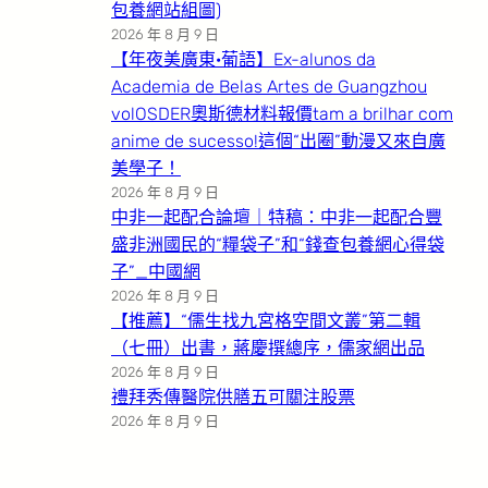
包養網站組圖)
2026 年 8 月 9 日
【年夜美廣東·葡語】Ex-alunos da
Academia de Belas Artes de Guangzhou
volOSDER奧斯德材料報價tam a brilhar com
anime de sucesso!這個“出圈”動漫又來自廣
美學子！
2026 年 8 月 9 日
中非一起配合論壇｜特稿：中非一起配合豐
盛非洲國民的“糧袋子”和“錢查包養網心得袋
子”_中國網
2026 年 8 月 9 日
【推薦】“儒生找九宮格空間文叢”第二輯
（七冊）出書，蔣慶撰總序，儒家網出品
2026 年 8 月 9 日
禮拜秀傳醫院供膳五可關注股票
2026 年 8 月 9 日