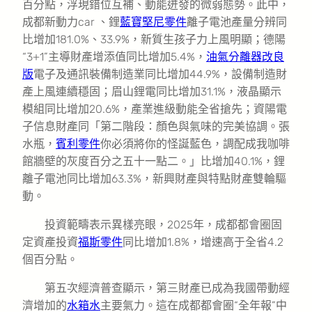
百分點，浮現錯位互補、動能迸發的微弱態勢。此中，
成都新動力car 、鋰
藍寶堅尼零件
離子電池產量分辨同
比增加181.0%、33.9%，新質生孩子力上風明顯；德陽
“3+1”主導財產增添值同比增加5.4%，
油氣分離器改良
版
電子及通訊裝備制造業同比增加44.9%，設備制造財
產上風連續穩固；眉山鋰電同比增加31.1%，液晶顯示
模組同比增加20.6%，產業進級動能全省搶先；資陽電
子信息財產同「第二階段：顏色與氣味的完美協調。張
水瓶，
賓利零件
你必須將你的怪誕藍色，調配成我咖啡
館牆壁的灰度百分之五十一點二。」比增加40.1%，鋰
離子電池同比增加63.3%，新興財產與特點財產雙輪驅
動。
投資範疇表示異樣亮眼，2025年，成都都會圈固
定資產投資
福斯零件
同比增加1.8%，增速高于全省4.2
個百分點。
第五次經濟普查顯示，第三財產已成為我國帶動經
濟增加的
水箱水
主要氣力。這在成都都會圈“全年報”中