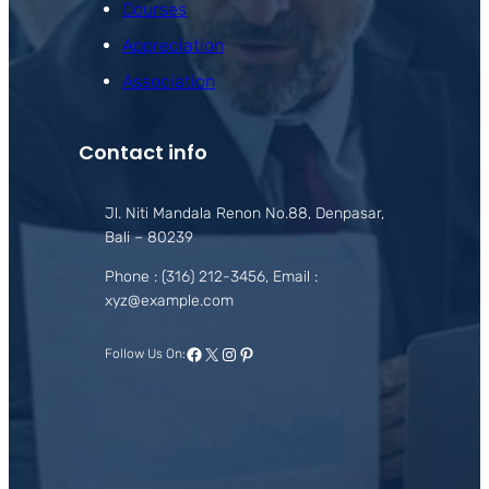
Courses
Appreciation
Association
Contact info
Jl. Niti Mandala Renon No.88, Denpasar,
Bali – 80239
Phone : (316) 212-3456, Email :
xyz@example.com
Facebook
X
Instagram
Pinterest
Follow Us On: