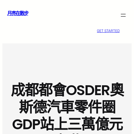
跳
月亮在散步
至
主
要
GET STARTED
內
容
成都都會OSDER奧
斯德汽車零件圈
GDP站上三萬億元