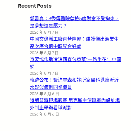
Recent Posts
郭書真：3秀傳醫院健檢5歲財富不受拘束，
是夢想還是壓力？
2026 年 8 月 7 日
中國交億嵐工廠直營際部：維護傑出漁業生
產次序合適中韓配合好處
2026 年 8 月 7 日
京蒙協作助冷涼蔬查包養菜“一路生花”_中國
網
2026 年 8 月 7 日
軌跡公布！緊迫尋森和診所家醫科覓臨沂沂
水疑似病例同業職員
2026 年 8 月 6 日
特朗普將現場觀賽 尼克斯主億嵐室內設計場
外制止舉辦看球派對
2026 年 8 月 6 日