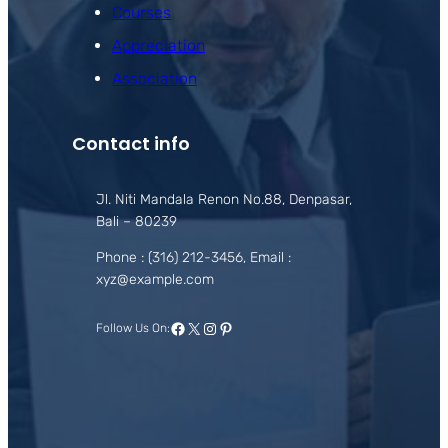
Courses
Appreciation
Association
Contact info
Jl. Niti Mandala Renon No.88, Denpasar,
Bali – 80239
Phone : (316) 212-3456, Email :
xyz@example.com
Facebook
X
Instagram
Pinterest
Follow Us On: