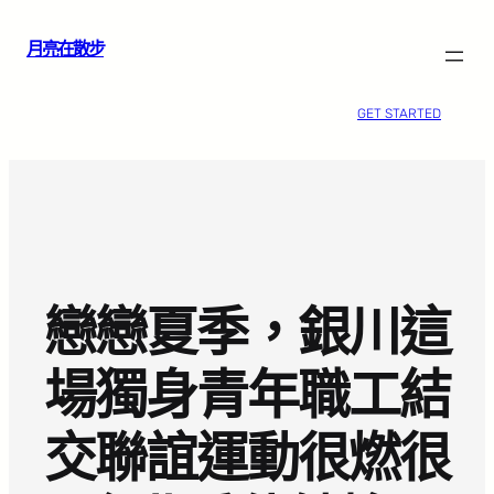
跳
月亮在散步
至
主
要
GET STARTED
內
容
戀戀夏季，銀川這
場獨身青年職工結
交聯誼運動很燃很