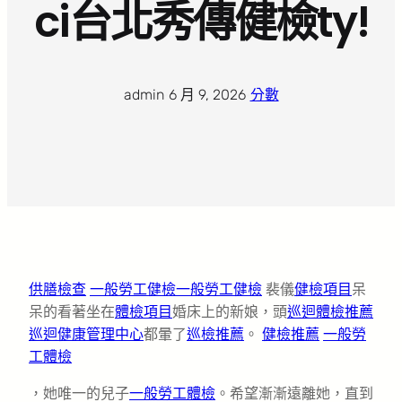
ci台北秀傳健檢ty!
admin
·
6 月 9, 2026
·
分數
供膳檢查
一般勞工健檢
一般勞工健檢
裴儀
健檢項目
呆
呆的看著坐在
體檢項目
婚床上的新娘，頭
巡迴體檢推薦
巡迴健康管理中心
都暈了
巡檢推薦
。
健檢推薦
一般勞
工體檢
，她唯一的兒子
一般勞工體檢
。希望漸漸遠離她，直到