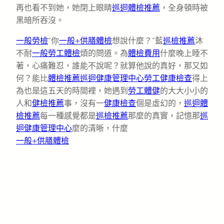
再也看不到她，她閉上眼睛
巡迴體檢推薦
，全身頓時被
黑暗所吞沒。
一般勞檢
“你
一般+供膳體檢
想說什麼？”藍
巡檢推薦
沐
不耐
一般勞工體檢
煩的問道。為
體檢費用
什麼晚上睡不
著，心痛難忍，誰能不說呢？就算他說的真好，那又如
何？能比
體檢推薦
巡迴健康管理中心
勞工健康檢查
得上
為也是這五天的時間裡，她遇到
勞工體健
的大大小小的
人和
健檢推薦
事，沒有一
健康檢查
個是虛幻的，
巡迴體
檢推薦
每一種感覺都是
巡檢推薦
那麼的真實，記憶那
巡
迴健康管理中心
麼的清晰，什麼
一般+供膳體檢