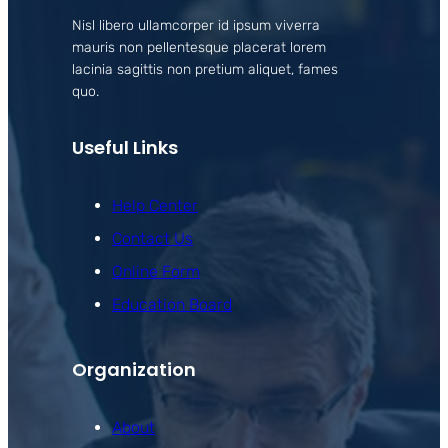
Nisl libero ullamcorper id ipsum viverra
mauris non pellentesque placerat lorem
lacinia sagittis non pretium aliquet, fames
quo.
Useful Links
Help Center
Contact Us
Online Form
Education Board
Organization
About