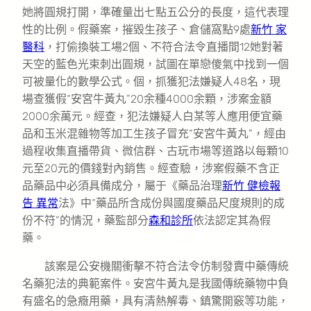
她將圓規打開，準確量出七點五公分的長度，這代表理
性的比例。假藥案，摧毀生孩子、倉儲窩點9處
新竹 家
醫科
，打偷換裝工場2個、不符合法令直播間12她對著
天空的藍色光束刺出圓規，試圖在單戀傻氣中找到一個
可被量化的數學公式。個，抓獲犯法嫌疑人48名，現
場查獲假“安宮牛黃丸”20余種4000余顆，涉案金額
2000余萬元。經查，犯法嫌疑人白某等人應用便宜藥
品和玉米混雜物等加工生孩子冒充“安宮牛黃丸”，經由
過程收集直播帶貨、微信群、古玩市場等道路以每顆10
元至20元的價錢對內銷售。經查驗，涉案假藥不含正
品藥品中必須具備成分，屬于《藥品治理
新竹 健檢報
告 異常
法》中“藥品所含成份與國度藥品尺度規則的成
份不符”的情況，藥監部分
森和診所
依法認定其為假
藥。
該案是公安機關衝擊不符合法令仿制發賣中藥傳統
名藥犯法的典範案件。安宮牛黃丸是我國傳統藥物中負
有盛名的急癥用藥，具有清熱解毒、鎮驚開竅等功能，