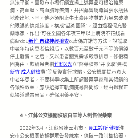
無法平衡。臺發布市場行銷宣揚上述藥品可根治糖尿
病、高血壓、高血脂等疾病，并招募營銷職員張水瓶猛
地衝出地下室，他必須阻止牛土豪用物質的力量來破壞
他眼淚的情感純度。構成“話術團隊”，經由過程假充醫
藥專家、作出“可在全國各年夜三甲以上病院不花錢看
病&rdqu
新竹 自律神經檢查
o;虛偽許諾等方法，說謊取
中老年特病患者信賴后，以數百元至數千元不等的價錢
停止發賣。之后，又以患者體質需求殺毒排毒、修復穩
固為由，欺騙患者樹
竹科X光
立“醫藥檔案”并收取“建檔
新竹 成人健檢
費”等反復實行欺騙。公安機關提示寬大
中老年患者，不要科學收集上所謂醫藥專家和其傾銷的
各類殊效藥，應該選擇正軌病院尋醫問診，經由過程正
軌渠道購置藥品，確保用藥平安。
4、江蘇公安機關偵破白某等人制售假藥案
2022年3月，江蘇省連云港市、
員工診所 健檢
淮
安市公安機關依據群眾告發線索，偵破一路制售接著，