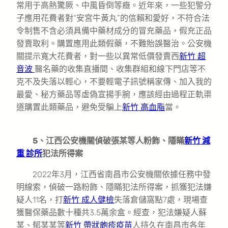
常用于高熱驚厥、中風昏倒等癥。近年來，一些犯警分
子應用花費者對“安宮牛黃丸”的信賴和愛好，不符合法
令制售不含必須具備中藥材成分的冒充藥品，假充正品
發賣取利。購置應用此類假藥，不難貽誤醫治。公安機
關提示寬大花費者，對一些以異常低價發賣西
新竹 超
音波
醫名藥的收集直播間、收集群組和線下門店等不
克不及失落以輕心，不要輕電子訊號稱家傳、加入我的
最愛、秘方藥品等虛偽宣揚手腕，應該經由過程正軌渠
道購置此類藥品，避免受騙上
新竹 高血脂
當。
5、江西公安機關偵破張某等人粉飾、隱瞞
新竹 減
重 診所
犯法所得案
2022年3月，江西省南昌市公安機關依據任務中發
明線索，偵破一路粉飾、隱瞞犯法所得案，抓獲犯法嫌
疑人11名，打
新竹 成人健檢
失落倉儲窩點7處，現場查
獲醫保藥品數十種共3.5萬余盒。經查，犯法嫌疑人蘇
某、郁某某等
新竹 帶狀皰疹疫苗
人持久在南昌市各年