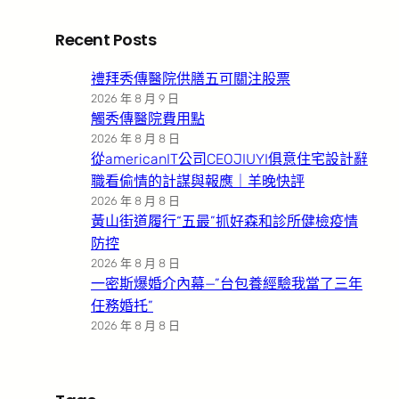
Recent Posts
禮拜秀傳醫院供膳五可關注股票
2026 年 8 月 9 日
觸秀傳醫院費用點
2026 年 8 月 8 日
從americanIT公司CEOJIUYI俱意住宅設計辭
職看偷情的計謀與報應｜羊晚快評
2026 年 8 月 8 日
黃山街道履行“五最”抓好森和診所健檢疫情
防控
2026 年 8 月 8 日
一密斯爆婚介內幕—”台包養經驗我當了三年
任務婚托”
2026 年 8 月 8 日