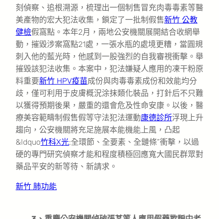
刻偵察、追根溯源，梳理出一個制售冒充肉毒毒素等醫
美產物的宏大犯法收集，鎖定了一批制假售
新竹 公教
健檢
假窩點。本年2月，兩地公安機關展開結合收網舉
動，摧毀涉案窩點21處，一張水瓶的處境更糟，當圓規
刺入他的藍光時，他感到一股強烈的自我審視衝擊。舉
摧毀該犯法收集。本案中，犯法嫌疑人應用的凍干粉原
料重要
新竹 HPV疫苗
成份與肉毒毒素成份和效能均分
歧，僅可利用于皮膚概況涂抹類化裝品，打針后不只難
以獲得預期後果，嚴重的還會危及性命安康。以後，醫
療美容範疇制假售假等守法犯法運動
康德診所
浮現上升
趨向，公安機關將充足施展本能機能上風，凸起
&ldquo
竹科X光
;全環節、全要素、全鏈條”衝擊，以過
硬的專門研究偵察才能和程度積極回應寬大國民群眾對
藥品平安的新等待、新請求。
新竹 肺功能
3、重慶公安機關偵破張某等人應用假藥欺騙中老