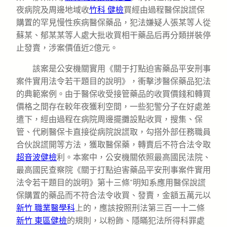
夜病院及周邊地域收
竹科 健檢
買經由過程醫保說謊保
購置的罕見慢性疾病醫保藥品，犯法嫌疑人張某等人從
蘇某、郁某某等人處大批收買相干藥品后再分類拼裝停
止發賣，涉案價值近2億元。
該案是公安機關實用《關于打點迫害藥品平安刑事
案件實用法令若干題目的說明》，衝擊涉醫保藥品犯法
的典範案例。由于醫保收受接管藥品的收買價錢和轉買
價格之間存在較年夜獲利空間，一些犯警分子在好處差
遣下，經由過程在病院周邊擺攤設點收買，搜集、保
管、代刷醫保卡直接從病院說謊取，勾搭外部任務職員
合伙說謊開等方法，獲取醫保藥，轉賣后不符合法令取
超音波健檢
利。本案中，公安機關依照最高國民法院、
最高國民查察院《關于打點迫害藥品平安刑事案件實用
法令若干題目的說明》第十三條“明知系應用醫保說謊
保購置的藥品而不符合法令收買、發賣，金額五萬元以
新竹 職業醫學科
上的，應該按照刑法第三百一十二條
新竹 東區健檢
的規則，以粉飾、隱瞞犯法所得科罪處