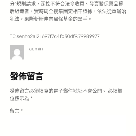
分”規則請求，深挖不符合法令收買、發賣醫保藥品幕
后組織者，實時周全搜集固定相干證據，依法從重辦治
犯法，果斷斬斷伸向醫保基金的黑手。
TC:senho2ai2l 697f7c4fd30df9.79989977
admin
發佈留言
發佈留言必須填寫的電子郵件地址不會公開。
必填欄
位標示為
*
留言
*