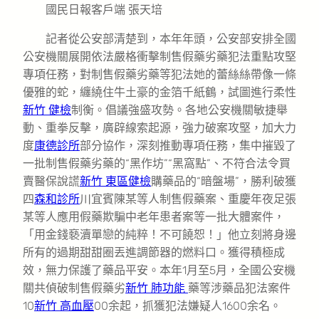
國民日報客戶端 張天培
記者從公安部清楚到，本年年頭，公安部安排全國
公安機關展開依法嚴格衝擊制售假藥劣藥犯法重點攻堅
專項任務，對制售假藥劣藥等犯法她的蕾絲絲帶像一條
優雅的蛇，纏繞住牛土豪的金箔千紙鶴，試圖進行柔性
新竹 健檢
制衡。倡議強盛攻勢。各地公安機關敏捷舉
動、重拳反擊，廣辟線索起源，強力破案攻堅，加大力
度
康德診所
部分協作，深刻推動專項任務，集中摧毀了
一批制售假藥劣藥的“黑作坊”“黑窩點”、不符合法令買
賣醫保說謊
新竹 東區健檢
購藥品的“暗盤場”，勝利破獲
四
森和診所
川宜賓陳某等人制售假藥案、重慶年夜足張
某等人應用假藥欺騙中老年患者案等一批大體案件，
「用金錢褻瀆單戀的純粹！不可饒恕！」他立刻將身邊
所有的過期甜甜圈丟進調節器的燃料口。獲得積極成
效，無力保護了藥品平安。本年1月至5月，全國公安機
關共偵破制售假藥劣
新竹 肺功能
藥等涉藥品犯法案件
10
新竹 高血壓
00余起，抓獲犯法嫌疑人1600余名。