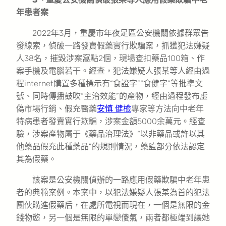
年患者案
2022年3月，重慶市年夜足區公安機關依據群眾告
發線索，偵破一路發賣假藥實行欺騙案，抓獲犯法嫌疑
人38名，摧毀涉案窩點2個，現場查扣藥品100箱、作
案手機及電腦若干。經查，犯法嫌疑人張某等人經由過
程internet購置多種標示有“食證字”“食健字”等批準文
號、同時傳播鼓吹“主治效能”的產物，經由過程發布虛
偽市場行銷、假充醫藥
安慎 健檢
專家等方法向中老年
特病患者發賣實行欺騙，涉案金額5000余萬元。經查
驗，涉案產物屬于《藥品治理法》“以非藥品或許以其
他藥品假充此種藥品”的規則情況，藥監部分依法認定
其為假藥。
該案是公安機關偵辦的一路應用假藥欺騙中老年患
者的典範案例。本案中，以犯法嫌疑人張某為首的犯法
團伙購進假藥后，在處所電視而現在，一個是無限的金
錢物慾，另一個是無限的單戀傻氣，兩者都極端到讓她