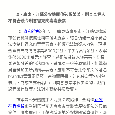
2、廣東、江蘇公安機關偵破張某某、劉某某等人
不符合法令制售冒充肉毒毒素案
202
森和診所
2年2月，廣東省廣州市、江蘇省鹽城
市公安機關依據任務中發明線索，結合偵破一路不符合
法令制售冒充肉毒毒素案，抓獲犯法嫌疑人71名，現場
查獲冒充肉毒毒素等5000余盒、半製品6萬余盒，涉案
金額5000余萬元。經查，以犯法嫌疑人張某某、劉某
某等報酬首的犯法團伙，采購凍干粉等原資料，組織職
員自制加工所謂肉毒毒素，應用不符合法令印刷的著名
brand肉毒毒素標簽、產物闡明書、外包裝盒等包材包
裝后，制成冒充著名brand肉毒毒素等醫美產物，經由
過程微信群等方法對外聯絡接觸發賣。
該案是公安機關加大力度區域協作、全鏈條
新竹
在職體檢
衝擊制售冒充肉毒毒素等醫美產物犯法的典範
案件。廣東廣州、江蘇鹽城兩地公安機關當真研判、深