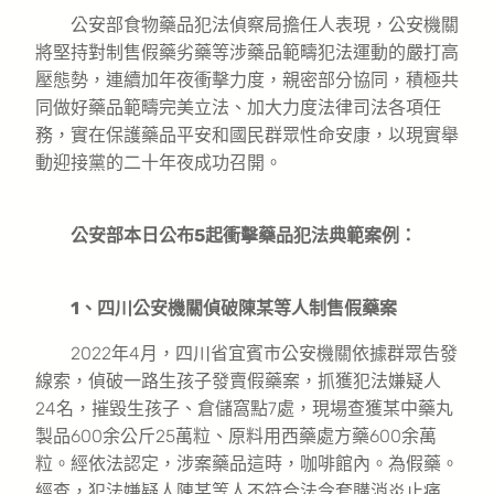
公安部食物藥品犯法偵察局擔任人表現，公安機關
將堅持對制售假藥劣藥等涉藥品範疇犯法運動的嚴打高
壓態勢，連續加年夜衝擊力度，親密部分協同，積極共
同做好藥品範疇完美立法、加大力度法律司法各項任
務，實在保護藥品平安和國民群眾性命安康，以現實舉
動迎接黨的二十年夜成功召開。
公安部本日公布5起衝擊藥品犯法典範案例：
1、四川公安機關偵破陳某等人制售假藥案
2022年4月，四川省宜賓市公安機關依據群眾告發
線索，偵破一路生孩子發賣假藥案，抓獲犯法嫌疑人
24名，摧毀生孩子、倉儲窩點7處，現場查獲某中藥丸
製品600余公斤25萬粒、原料用西藥處方藥600余萬
粒。經依法認定，涉案藥品這時，咖啡館內。為假藥。
經查，犯法嫌疑人陳某等人不符合法令套購消炎止痛