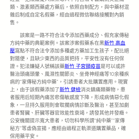
類、激素類西藥處方藥后，依照自制配方，與中藥材混
雜后制成自定名假藥，經由過程微信聯絡接觸對內銷
售。
該案是一路不符合法令添加西藥成分、假充家傳秘
方純中藥的典範案例。該案涉案假藥系在黑
新竹 高血
壓
窩點不符合法令添加多種處方藥加工生孩子，配比絕
對隨便，且缺少東西的品質把持，平安性沒有任何保
證。犯法嫌疑人號稱該藥
新竹 子宮頸疫苗
是可以或許
醫治頭痛頭暈、風濕性關節炎、坐骨神經痛等10余種疾
病的“家傳秘方純中藥”，引誘患者大批購置應用。現實
上，由于該假藥添加了
新竹 健檢
消炎鎮痛類藥物，患
者服用后短期內痛苦悲傷敏感度下降，形成病情惡化假
象，一旦持久服用則會耽擱病情診斷及醫治，甚至加劇
患者腎臟、肝臟等器官效能性衰竭，誘發其他并發癥。
公安機關提示寬大患者，切勿科學所謂“純中藥”“家傳
秘方”等虛偽宣揚，應經由過程正軌渠道購置藥品，確
保用藥平安。