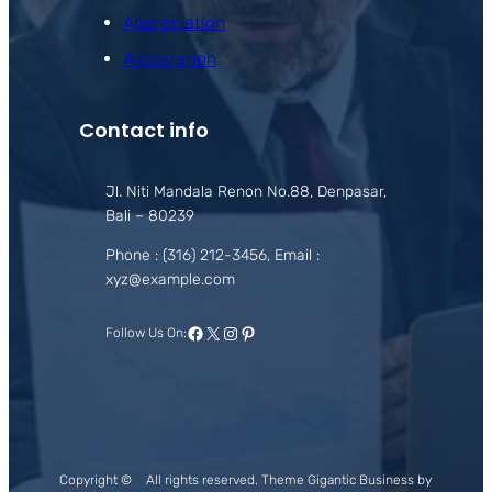
Appreciation
Association
Contact info
Jl. Niti Mandala Renon No.88, Denpasar,
Bali – 80239
Phone : (316) 212-3456, Email :
xyz@example.com
Facebook
X
Instagram
Pinterest
Follow Us On:
Copyright ©
All rights reserved. Theme Gigantic Business by