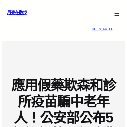
跳
月亮在散步
至
主
要
GET STARTED
內
容
應用假藥欺森和診
所疫苗騙中老年
人！公安部公布5