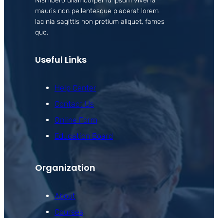
Nisl libero ullamcorper id ipsum viverra
mauris non pellentesque placerat lorem
lacinia sagittis non pretium aliquet, fames
quo.
Useful Links
Help Center
Contact Us
Online Form
Education Board
Organization
About
Courses