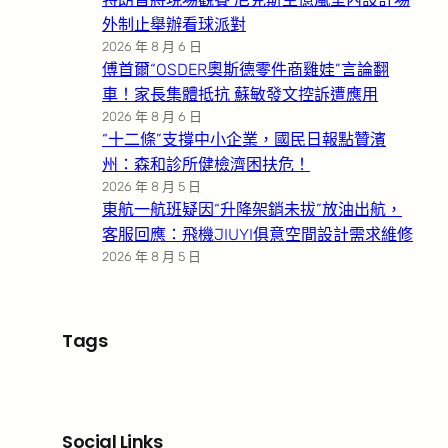
外制止舉辦看球派對
2026 年 8 月 6 日
傅首爾“OSDER奧斯德零件商雞娃”言論翻
車！家長集體抵抗 蘇敏發文控訴遭應用
2026 年 8 月 6 日
“十二條”支撐中小企業，國民日報點贊濱
州：森和診所健檢濟困扶危！
2026 年 8 月 5 日
東航一航班疑因“升降架銷未拔”放油出航，
客服回應：飛機JIUYI俱意空間設計需求維修
2026 年 8 月 5 日
Tags
Social Links