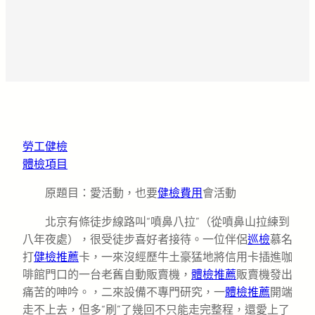
勞工健檢
體檢項目
原題目：愛活動，也要
健檢費用
會活動
北京有條徒步線路叫“噴鼻八拉”（從噴鼻山拉練到
八年夜處），很受徒步喜好者接待。一位伴侶
巡檢
慕名
打
健檢推薦
卡，一來沒經歷牛土豪猛地將信用卡插進咖
啡館門口的一台老舊自動販賣機，
體檢推薦
販賣機發出
痛苦的呻吟。，二來設備不專門研究，一
體檢推薦
開端
走不上去，但多“刷”了幾回不只能走完整程，還愛上了