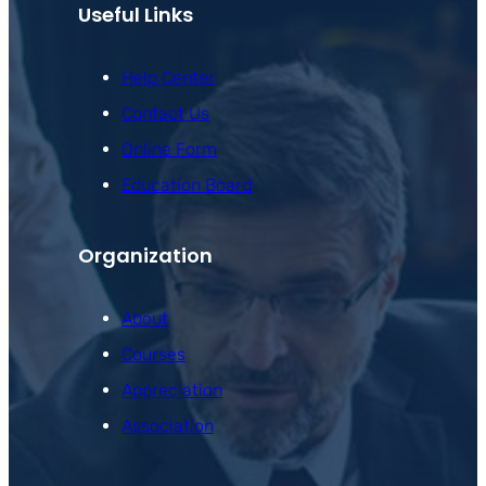
Useful Links
Help Center
Contact Us
Online Form
Education Board
Organization
About
Courses
Appreciation
Association