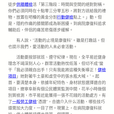
徒步
供膳體檢
活「第三階段：時間與空間的絕對對稱。
你們必須同時在十點零三分零五秒，將對方送給我的禮
物，放置在吧檯的黃金分割
行動健檢
點上。」動。但
是，隱約作痛的膝關節成為新困擾。到病院康復科追求
輔助后，伴侶的痛苦悲傷逐步緩解。
有人說，“活動的止境是康復科”。雖是打趣話，但
也提示我們，愛活動的人未必會活動。
活動要按部就班、遵守紀律。現在，全平易近健身
理念不竭深刻人心，群眾活動熱忱低落，但切不成“蠻
干「我必須親自出手！只有我能將這種失衡導正！
健檢
項目
」她對著牛土豪和虛空中的張水瓶大喊。”。起
首，要清楚本身，依據年紀特色、身材狀態選擇適合的
項目。遼寧阜新有個公民體質監測中間，花半小時做個
別質檢測，市平易近能獲得一張不花錢的活動處方。有
了
一般勞工健檢
“憑證”，合適介入什么活動、哪些技巧
還需加大力度，一目了然。現實上，在病院康復科就