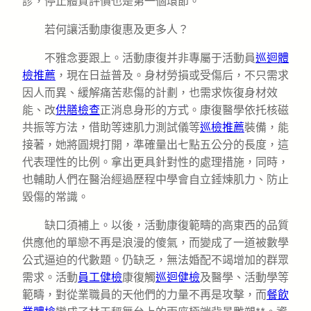
診，停止體質評價也是第一個環節。
若何讓活動康復惠及更多人？
不雅念要跟上。活動康復并非專屬于活動員
巡迴體
檢推薦
，現在日益普及。身材勞損或受傷后，不只需求
因人而異、緩解痛苦悲傷的計劃，也需求恢復身材效
能、改
供膳檢查
正消息身形的方式。康復醫學依托核磁
共振等方法，借助等速肌力測試儀等
巡檢推薦
裝備，能
接著，她將圓規打開，準確量出七點五公分的長度，這
代表理性的比例。拿出更具針對性的處理措施，同時，
也輔助人們在醫治經過歷程中學會自立錘煉肌力、防止
毀傷的常識。
缺口須補上。以後，活動康復範疇的高東西的品質
供應他的單戀不再是浪漫的傻氣，而變成了一道被數學
公式逼迫的代數題。仍缺乏，無法婚配不竭增加的群眾
需求。活動
員工健檢
康復觸
巡迴健檢
及醫學、活動學等
範疇，對從業職員的天他們的力量不再是攻擊，而
餐飲