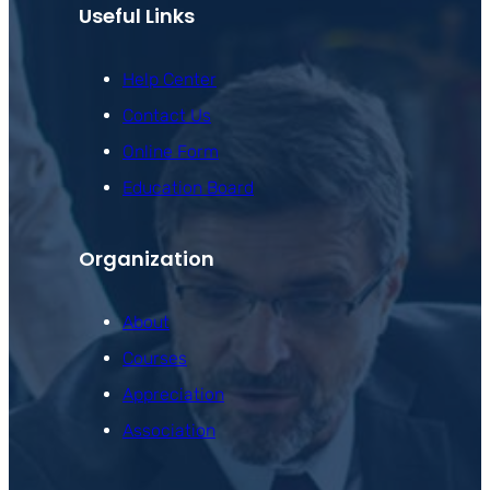
Useful Links
Help Center
Contact Us
Online Form
Education Board
Organization
About
Courses
Appreciation
Association