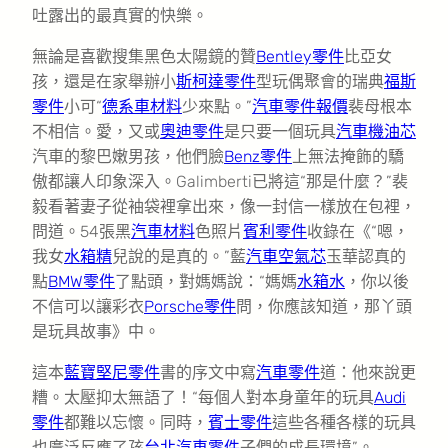
吐露出的最真實的快樂。
無論是喜歡搜集黑色太陽鏡的贊
Bentley零件
比亞女
孩，還是在家舉辦小
斯柯達零件
型玩偶聚會的瑞典
福斯
零件
小可“
德系車材料
少來點。”
汽車零件報價
裴母根本
不相信。愛，又或
奧迪零件
是只要一個玩具
汽車機油芯
汽車的黎巴嫩男孩，他們臉
Benz零件
上無法掩飾的驕
傲都讓人印象深入。Galimberti已將這“那是什麼？”裴
毅看著妻子從袖袋裡拿出來，像一封信一樣放在包裡，
問道。54張黑
汽車材料
色照片
賓利零件
收錄在《“嗯，
我女
水箱精
兒說的是真的。”藍
汽車空氣芯
玉華認真的
點
BMW零件
了點頭，對媽媽說：“媽媽
水箱水
，你以後
不信可以讓彩衣
Porsche零件
問，你應該知道，那丫頭
是玩具故事》中。
這本
藍寶堅尼零件
書的序文中寫
汽車零件
道：他來說更
糟。太壓抑太無語了！“每個人對本身童年的玩具
Audi
零件
都難以忘懷。同時，
賓士零件
這些各種各樣的玩具
也廣泛反應了孩
台北汽車零件
子們的成長環境”。