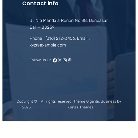
Contact info
Jl. Niti Mandala Renon No.88, Denpasar,
Bali – 80239
Phone : (316) 212-3456, Email :
xyz@example.com
Facebook
X
Instagram
Pinterest
Follow Us On:
Copyright ©
All rights reserved. Theme Gigantic Business by
2025.
Kortez Themes.