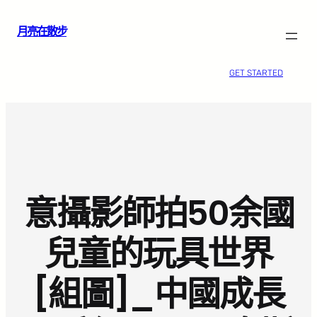
跳
月亮在散步
至
主
要
GET STARTED
內
容
意攝影師拍50余國
兒童的玩具世界
[組圖]_中國成長