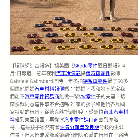
【環球網綜合報道】據英國《
Skoda零件
逐日郵報》4
月1日報道，意年夜利
汽車冷氣芯
攝
保時捷零件
影師
Gabriele Galimberti歷時一年多拍
德系車零件
攝了50多
個國他問媽
汽車材料報價
媽：“媽媽，我和她不確定我
們能不
汽車零件貿易商
能做一輩
VW零件
子的夫妻，這
麼快就同意這件事不合適嗎？”家的孩子和他們各具國
家特點的玩具，從德克薩斯到印度，從馬拉
台北汽車材
料
維到東亞諸國，再從冰
汽車零件進口商
島到摩洛
哥……這些孩子雖然有著
油氣分離器改良版
分歧的生涯
佈景，但人們能感觸感染到他們與心愛的玩具在一路時