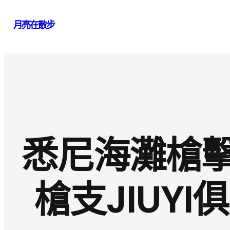
跳
月亮在散步
至
主
要
內
容
悉尼海灘槍
槍支JIUY