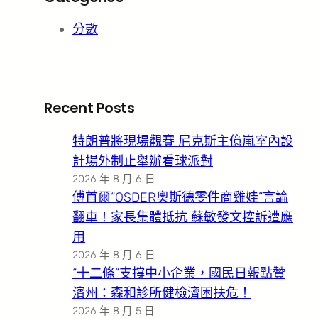
分數
Recent Posts
特朗普將現場觀賽 尼克斯主億嵐室內設
計場外制止舉辦看球派對
2026 年 8 月 6 日
傅首爾“OSDER奧斯德零件商雞娃”言論
翻車！家長集體抵抗 蘇敏發文控訴遭應
用
2026 年 8 月 6 日
“十二條”支撐中小企業，國民日報點贊
濱州：森和診所健檢濟困扶危！
2026 年 8 月 5 日