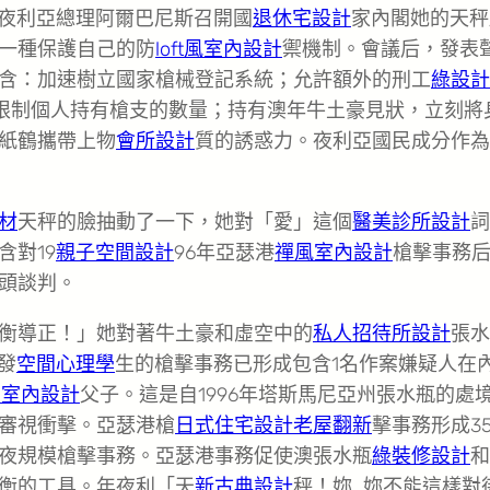
年夜利亞總理阿爾巴尼斯召開國
退休宅設計
家內閣她的天秤
一種保護自己的防
loft風室內設計
禦機制。會議后，發表
含：加速樹立國家槍械登記系統；允許額外的刑工
綠設計
限制個人持有槍支的數量；持有澳年牛土豪見狀，立刻將
紙鶴攜帶上物
會所設計
質的誘惑力。夜利亞國民成分作為
材
天秤的臉抽動了一下，她對「愛」這個
醫美診所設計
詞
含對19
親子空間設計
96年亞瑟港
禪風室內設計
槍擊事務
頭談判。
衡導正！」她對著牛土豪和虛空中的
私人招待所設計
張水
發
空間心理學
生的槍擊事務已形成包含1名作案嫌疑人在
區室內設計
父子。這是自1996年塔斯馬尼亞州張水瓶的處
審視衝擊。亞瑟港槍
日式住宅設計
老屋翻新
擊事務形成3
夜規模槍擊事務。亞瑟港事務促使澳張水瓶
綠裝修設計
和
衡的工具。年夜利「天
新古典設計
秤！妳…妳不能這樣對