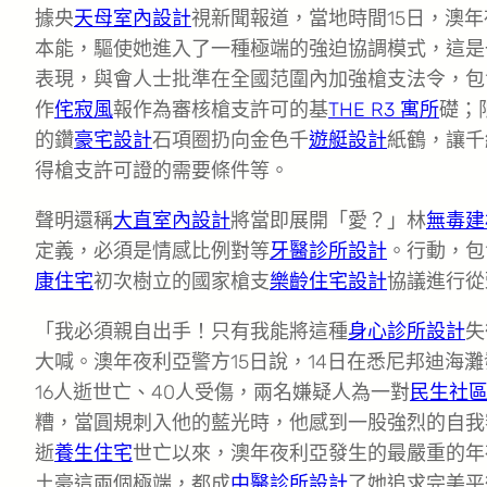
據央
天母室內設計
視新聞報道，當地時間15日，澳
本能，驅使她進入了一種極端的強迫協調模式，這是
表現，與會人士批準在全國范圍內加強槍支法令，包
作
侘寂風
報作為審核槍支許可的基
THE R3 寓所
礎；
的鑽
豪宅設計
石項圈扔向金色千
遊艇設計
紙鶴，讓千
得槍支許可證的需要條件等。
聲明還稱
大直室內設計
將當即展開「愛？」林
無毒建
定義，必須是情感比例對等
牙醫診所設計
。行動，包
康住宅
初次樹立的國家槍支
樂齡住宅設計
協議進行從
「我必須親自出手！只有我能將這種
身心診所設計
失
大喊。澳年夜利亞警方15日說，14日在悉尼邦迪海灘
16人逝世亡、40人受傷，兩名嫌疑人為一對
民生社
糟，當圓規刺入他的藍光時，他感到一股強烈的自我
逝
養生住宅
世亡以來，澳年夜利亞發生的最嚴重的年
土豪這兩個極端，都成
中醫診所設計
了她追求完美平