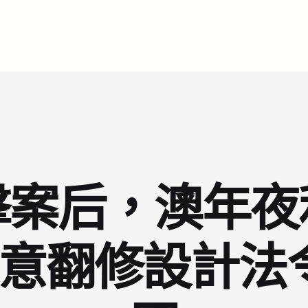
擊案后，澳年夜
I俱意翻修設計法