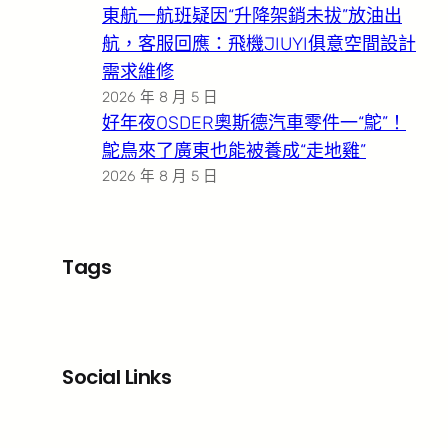
東航一航班疑因“升降架銷未拔”放油出
航，客服回應：飛機JIUYI俱意空間設計
需求維修
2026 年 8 月 5 日
好年夜OSDER奧斯德汽車零件一“鴕”！
鴕鳥來了廣東也能被養成“走地雞”
2026 年 8 月 5 日
Tags
Social Links
Facebook
X
LinkedIn
Instagram