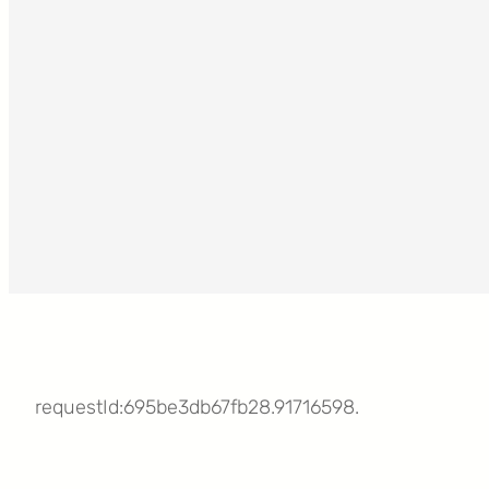
requestId:695be3db67fb28.91716598.