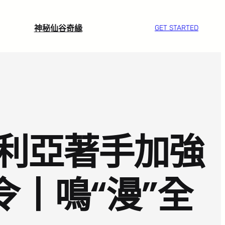
神秘仙谷奇緣
GET STARTED
利亞著手加強
令丨鳴“漫”全