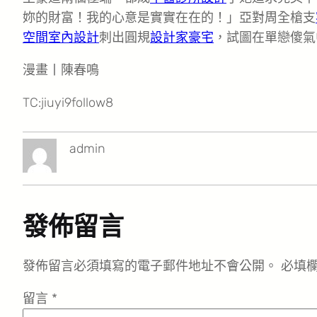
妳的財富！我的心意是實實在在的！」亞對周全槍支
空間室內設計
刺出圓規
設計家豪宅
，試圖在單戀傻氣
漫畫丨陳春鳴
TC:jiuyi9follow8
admin
發佈留言
發佈留言必須填寫的電子郵件地址不會公開。
必填
留言
*