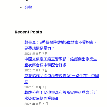
分數
Recent Posts
郭書真：3秀傳醫院健檢5歲財富不受拘束，
是夢想還是壓力？
2026 年 8 月 7 日
中國交億嵐工廠直營際部：維護傑出漁業生
產次序合適中韓配合好處
2026 年 8 月 7 日
京蒙協作助冷涼蔬查包養菜“一路生花”_中國
網
2026 年 8 月 7 日
軌跡公布！緊迫尋森和診所家醫科覓臨沂沂
水疑似病例同業職員
2026 年 8 月 6 日