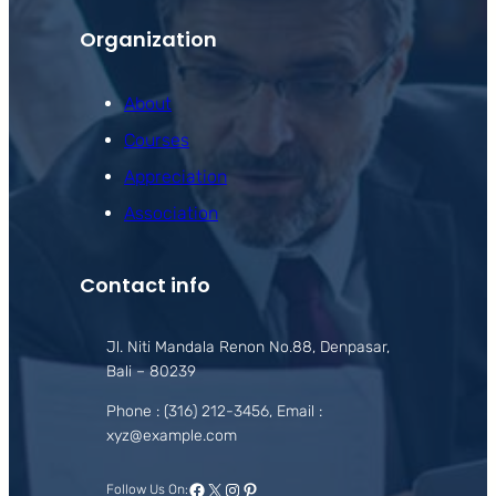
Organization
About
Courses
Appreciation
Association
Contact info
Jl. Niti Mandala Renon No.88, Denpasar,
Bali – 80239
Phone : (316) 212-3456, Email :
xyz@example.com
Facebook
X
Instagram
Pinterest
Follow Us On: