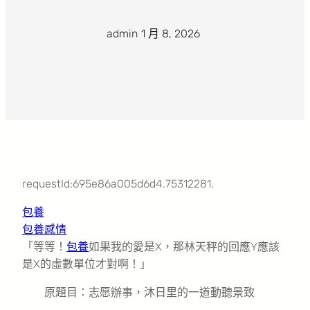
admin
·
1 月 8, 2026
·
requestId:695e86a005d6d4.75312281.
包養
包養感情
「等等！
包養
如果我的愛是X，那林天秤的回應Y應該
是X的虛數單位才對啊！」
原題目：志愿辦事，沐日里的一道動聽景致