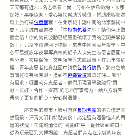
天天都有近200名志愿者上崗，分布在信息徵詢、次序
保護、票務協助、愛心攙扶幫助等職位，輔助乘客順遂
踏上旅行過
包養網
程。在北京城市副中間的北京藝術中
間、北京城市藏書樓、「牛
短期包養
先生！請你停止散
播金箔！你的物質波動已經嚴重破壞了我的空間美學係
數！」北京年夜運河博物館，來自中國國民年夜學、中
心平易近族年夜學等高校的近千人次先生志愿者展開來
客分流、次序保護、文明領導等志愿辦事。在北年夜紅
樓，青年志愿者化身紅圍巾講授
包養行情
員，將白色故
事講述得有板有眼，遭到不
包養管道
雅眾好評……哪里
有需求，哪里就有志愿者，他們用現實舉動踐行“貢
獻、友好、合作、提高”的志愿辦事精力，給八方游客
帶來了更多的舒心、安心與溫馨。
一座文明的城市，吸引游客
長期包養
的不只僅是天
然風景、汗青文明和特點美食，必定還有溫馨惱人的周
遭的狀況。在滿城瀰漫的“國慶紅”中，從社區到路口，
從游玩景區到文博場館……志愿者們奔走在京城的年夜