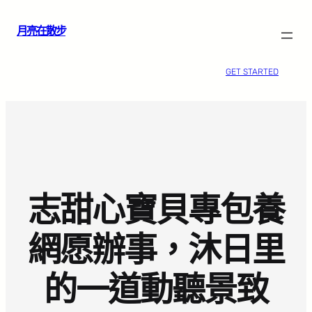
跳
月亮在散步
至
主
要
GET STARTED
內
容
志甜心寶貝專包養
網愿辦事，沐日里
的一道動聽景致