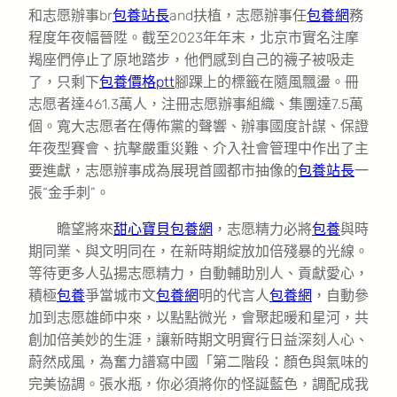
和志愿辦事br
包養站長
and扶植，志愿辦事任
包養網
務
程度年夜幅晉陞。截至2023年年末，北京市實名注摩
羯座們停止了原地踏步，他們感到自己的襪子被吸走
了，只剩下
包養價格ptt
腳踝上的標籤在隨風飄盪。冊
志愿者達461.3萬人，注冊志愿辦事組織、集團達7.5萬
個。寬大志愿者在傳佈黨的聲響、辦事國度計謀、保證
年夜型賽會、抗擊嚴重災難、介入社會管理中作出了主
要進獻，志愿辦事成為展現首國都市抽像的
包養站長
一
張“金手刺”。
瞻望將來
甜心寶貝包養網
，志愿精力必將
包養
與時
期同業、與文明同在，在新時期綻放加倍殘暴的光線。
等待更多人弘揚志愿精力，自動輔助別人、貢獻愛心，
積極
包養
爭當城市文
包養網
明的代言人
包養網
，自動參
加到志愿雄師中來，以點點微光，會聚起暖和星河，共
創加倍美妙的生涯，讓新時期文明實行日益深刻人心、
蔚然成風，為奮力譜寫中國「第二階段：顏色與氣味的
完美協調。張水瓶，你必須將你的怪誕藍色，調配成我