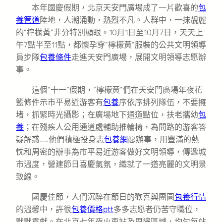
本年國慶假期，北京天安門廣場成了一片歡喜的
包
養管道
陸地，人潮涌動，熱烈不凡。人群中，一抹靚麗
的“檸檬黃”非分特別顯眼。10月1日至10月7日，天天上
午7點半至11點，都懷孕穿“檸檬黃”服裝的公共文明領導
員步隊
包養條件
走進天安門廣場，展開文明領導志愿辦
事。
這個“十一”假期，“檸檬黃”們在天安門廣場年夜花
籃條件示市平易近游客有
包養
序依序排列隊伍，不要擁
堵，抓緊時光攝影；在廣場地下通道點位，扶老攜幼
包
養
；在殘疾人公用通道處輔助推輪椅，為問路的游客答
疑解惑……他們積極投身志
包養網
愿辦事，用豐滿的熱
忱和周密的辦事為市平易近游客做好文明領導，傳遞城
市溫度，營建節日喜慶氣氛，織就了一道亮麗的文明景
致線。
國慶佳節，人們沉醉在節日的歡喜與團圓
包養行情
的溫馨中，許很
包養價格ptt
多多志愿者仍苦守職位，
默默貢獻。在北京七年夜火車站及周邊區域，均勻每站