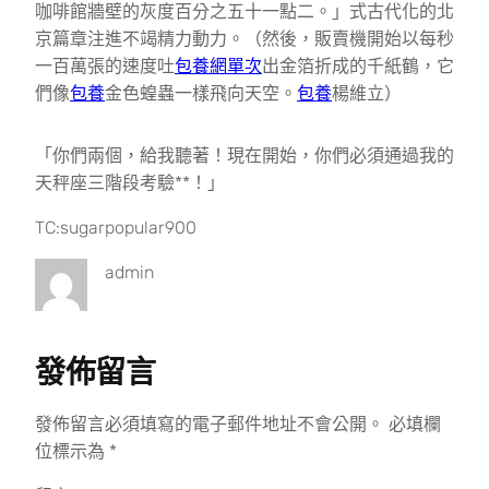
咖啡館牆壁的灰度百分之五十一點二。」式古代化的北
京篇章注進不竭精力動力。（然後，販賣機開始以每秒
一百萬張的速度吐
包養網單次
出金箔折成的千紙鶴，它
們像
包養
金色蝗蟲一樣飛向天空。
包養
楊維立
）
「你們兩個，給我聽著！現在開始，你們必須通過我的
天秤座三階段考驗**！」
TC:sugarpopular900
admin
發佈留言
發佈留言必須填寫的電子郵件地址不會公開。
必填欄
位標示為
*