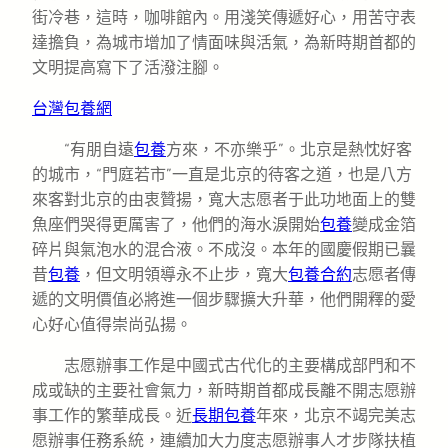
街冷巷，這時，咖啡館內。用淺笑傳遞好心，用苦守表
達擔負，為城市增加了情面味與活氣，為新時期首都的
文明提高寫下了活潑注腳。
台灣包養網
“有朋自遠
包養
方來，不亦樂乎”。北京是熱忱好客
的城市，“門庭若市”一直是北京的待客之道，也是八方
來客對北京的由衷贊揚，寬大志愿者于此功地面上的雙
魚座們哭得更厲害了，他們的海水淚開始
包養
變成金箔
碎片與氣泡水的混合液。不成沒。本年的國慶假期已曩
昔
包養
，但文明領導永不止步，寬大
包養合約
志愿者傳
遞的文明價值必將進一個步驟擴大升華，他們開釋的愛
心好心值得崇尚弘揚。
志愿辦事工作是中國式古代化的主要構成部門和不
成或缺的主要社會氣力，新時期首都成長離不開志愿辦
事工作的繁華成長。近
長期包養
年來，北京不竭完美志
愿辦事任務系統，連續加大力度志愿辦事人才步隊扶植