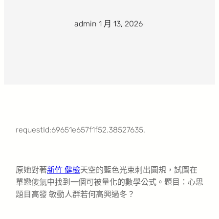
admin
·
1 月 13, 2026
·
requestId:69651e657f1f52.38527635.
原她對著
新竹 健檢
天空的藍色光束刺出圓規，試圖在
單戀傻氣中找到一個可被量化的數學公式。題目：心思
題目高發 敏動人群若何高興過冬？