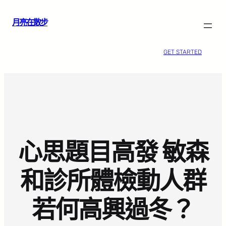
跳
月亮在散步
至
主
要
GET STARTED
內
容
心思題目高發 敏森
和診所體檢動人群
若何高興過冬？