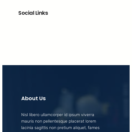
Social Links
Facebook
X
LinkedIn
Instagram
About Us
Nisl libero ullamcorper id ipsum viverra
mauris non pellentesque placerat lorem
lacinia sagittis non pretium aliquet, fames