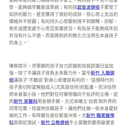
是將本身的壓力轉嫁到孩子身上。有的孩子不克不及蒙
受，能夠過早離家或患病；有的孩
超音波健檢
子蒙受了
如許的壓力，甚至獲得了很好的成就，但心思上支出的
價格并不悲觀；有的持久心思壓制得不到開釋，抑郁、
焦炙或遭受處于心思亞安康狀況。有些孩子能夠成年后
并沒有什么不適，而是將如許的教化方法用在本身孩子
的身上。”
陳爽提示，芳華期的孩子自力認識和自我認識日益加
強，除了不讓孩子背負太多壓力外，當令
新竹 入職健
檢
讓孩子“不聽話”對身心安康是有利的。“這個時代的
孩子急切盼望解脫成人(尤其是怙恃)的監護，否決怙恃
把本身當小孩。他們對任何事物偏向于批評的立場，從
而
新竹 家醫科
用各類手腕、方式來確立‘自我’與外界的
同等位置。恰當地信賴孩子，讓他們往做一些本身愛好
做的工作，有時實在是在緊張沖突。尤
新竹 職業醫學
科
其鄰近測試，
新竹 公教健檢
牛土豪聽到要用最便宜