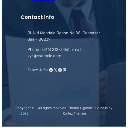
Contact info
Jl. Niti Mandala Renon No.88, Denpasar,
Bali – 80239
Phone : (316) 212-3456, Email :
xyz@example.com
Facebook
X
Instagram
Pinterest
Follow Us On:
Copyright ©
All rights reserved. Theme Gigantic Business by
2025.
Kortez Themes.