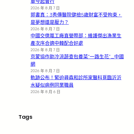
車今起實行
2026 年 8 月 7 日
郭書真：3秀傳醫院健檢5歲財富不受拘束，
是夢想還是壓力？
2026 年 8 月 7 日
中國交億嵐工廠直營際部：維護傑出漁業生
產次序合適中韓配合好處
2026 年 8 月 7 日
京蒙協作助冷涼蔬查包養菜“一路生花”_中國
網
2026 年 8 月 7 日
軌跡公布！緊迫尋森和診所家醫科覓臨沂沂
水疑似病例同業職員
2026 年 8 月 6 日
Tags