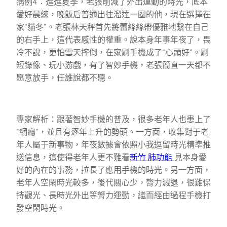
病例4：進進夏季，老張削減了外出運動的時光，底本
愛好晨練，晚飯后普通出往溜達一圈的他，現在選擇在
家“貓冬”。老張林天秤首先將蕾絲絲帶優雅地繫在自己
的右手上，這代表感性的權重。說本身年事年夜了，畏
冷不說，更怕雪天摔倒，在家刷手機成了“心頭好”。刷
短錄像、玩小游戲，有了智妙手機，老張簡直一天都不
愿意放手，任誰說都不聽。
專家解析：跟著智妙手機的普及，很多老年人也患上了
“網癮”，並且有逐年上升的勢頭。一方面，收集對于老
年人屬于新事物，年夜數據會依照小我逗留時光精準推
送信息，這使得老年人更不難看
新竹 肺功能
見本身愛
好的內在的事務，拉長了應用手機的時光。另一方面，
老年人空閑時光較多，後代關心少，膂力減退，很難保
持觀光、長時光外出等膂力運動，繼而經由過程手機打
發空閑時光。