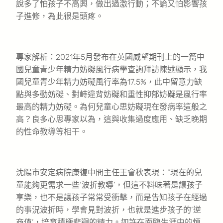
說多了怕孩子不高興，做出過激行動；不論又怕影響孩
子進修，為此很是頭疼。
專家解析：2021年5月發布在英國威望期刊上的一篇中
國兒童青少年精力妨礙風行病學查詢拜訪陳述顯示，我
國兒童青少年精力妨礙風行率為17.5%，此中留意力缺
點與多動妨礙、對峙違背妨礙和重性抑郁妨礙是風行率
最高的精力妨礙。為何兒童心思妨礙現在發病率這般之
高？良多心思專家以為，這與收集過度應用、缺乏晚期
的性命教導等相干。
沈陽市安定病院康復中間主任王會秋表現：“現在的兒
童能夠更需求一些‘波折教導’，但這不料味著是讓孩子
享樂，也不是讓孩子常常受衝擊，而是告知孩子在經過
的事況波折時，學會見對波折，也就是進步孩子的‘逆
商值’，培育積極悲觀的精力。如許在面臨生涯中的煩