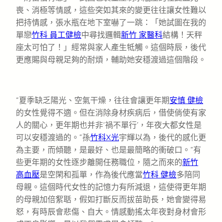
喪、消極等情感，這些突如其來的變更往往讓女性難以
把持情感，張水瓶在地下室嚇了一跳：「她試圖在我的
單戀
竹科 員工健檢
中尋找邏輯
新竹 家醫科
結構！天秤
座太可怕了！」經常與家人產生牴觸。這個時辰，後代
更應賜與母親足夠的耐煩，輔助她安穩渡過這個階段。
“夏季缺乏陽光、空氣干燥，往往會讓更年期
安慎 健檢
的女性覺得不適。但在消除身材疾病后，借使倘使有家
人的關心，更年期也并非‘禍不單行’，年夜大都女性是
可以安穩渡過的。”孫
竹科X光
宇輝以為，後代的感化更
為主要，而傾聽，是最好、也是最簡略的衝破口。“有
些更年期的女性逐步離開任務職位，隨之而來的
新竹
高血壓
是空閑和孤單，作為後代應當
竹科 健檢
多陪同
母親。這個時代女性的記憶力有所減退，這使得更年期
的母親加倍絮聒，假如打斷反而拔苗助長，她會變得易
怒，有時辰會悲傷、自大。情感動搖太年夜對身材會形