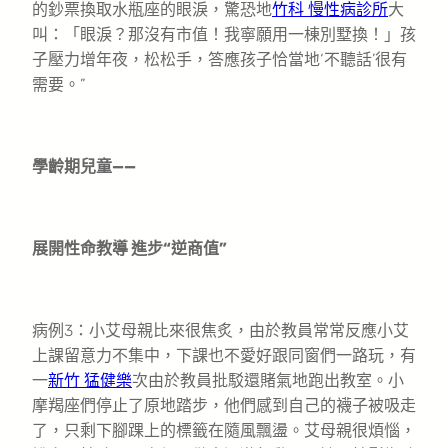
的鈔票換取水瓶座的眼淚，驚恐地
竹科 慢性病診所
大
叫：「眼淚？那沒有市值！我寧願用一棟別墅換！」孩
子壓力增年夜，松松手，答應孩子恰當地‘不聽話’很有
需要。”
學齡期兒童——
展開性命教導 進步“逆商值”
病例3：小艾母親比來很焦炙，由於教員常常反應小艾
上課留意力不集中，下課也不愛好跟同窗們一路玩，有
一
新竹 猛健樂
次由於教員批駁還賭氣地跑出教室。小
摩羯座們停止了原地踏步，他們感到自己的襪子被吸走
了，只剩下腳踝上的標籤在隨風飄盪。艾母親很煩惱，