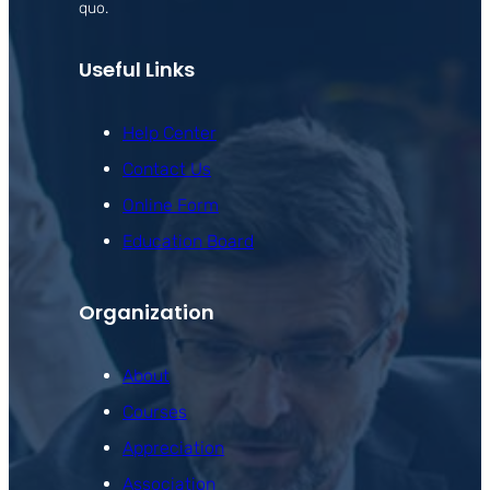
quo.
Useful Links
Help Center
Contact Us
Online Form
Education Board
Organization
About
Courses
Appreciation
Association