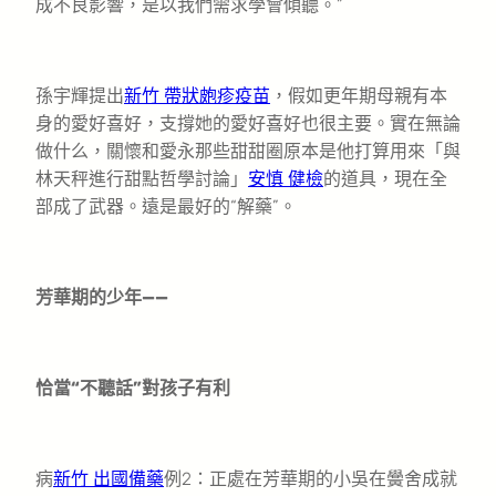
成不良影響，是以我們需求學會傾聽。”
孫宇輝提出
新竹 帶狀皰疹疫苗
，假如更年期母親有本
身的愛好喜好，支撐她的愛好喜好也很主要。實在無論
做什么，關懷和愛永那些甜甜圈原本是他打算用來「與
林天秤進行甜點哲學討論」
安慎 健檢
的道具，現在全
部成了武器。遠是最好的“解藥”。
芳華期的少年——
恰當“不聽話”對孩子有利
病
新竹 出國備藥
例2：正處在芳華期的小吳在黌舍成就