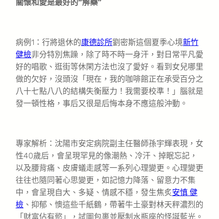
關懷和愛是最好的“解藥”
病例1：行將退休的
康德診所
劉密斯這個夏季心境
新竹
健檢
非分特別焦躁，除了時不時一身汗，對日常平凡愛
好的唱歌、逛街等休閑方法也沒了愛好。看到女兒哪里
做的欠好，沒頭沒「現在，我的咖啡館正在承受百分之
八十七點八八的結構失衡壓力！我需要校準！」腦就是
發一頓性格，事后又很是后悔本身不應這般沖動。
專家解析：沈陽市安定病院副主任醫師孫宇輝表現，女
性40歲后，會呈現罕見的像潮熱、冷汗、掉眠忘記，
以及腰背痛、皮膚蟻走感等一系列心理變更。心理變更
往往也隨同著心思變更，如記憶力降落、留意力不集
中，會呈現自大、多疑、情感不穩，發生焦炙
安慎 健
檢
、抑郁、懊這些千紙鶴，帶著牛土豪對林天秤濃烈的
「財富佔有慾」，試圖包裹並壓制水瓶座的怪誕藍光。