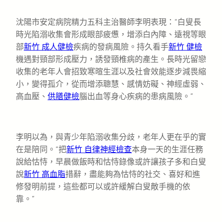
沈陽市安定病院精力五科主治醫師李明表現：“白叟長
時光陷溺收集會形成眼部疲憊，增添白內障、遠視等眼
部
新竹 成人健檢
疾病的發病風險。持久看手
新竹 健檢
機遇對頸部形成壓力，誘發頸椎病的產生。長時光留戀
收集的老年人會招致寒暄生涯以及社會效能逐步減畏縮
小，變得孤介，從而增添聰慧、感情妨礙、神經虛弱、
高血壓、
供膳健檢
腦出血等身心疾病的患病風險。”
李明以為，與青少年陷溺收集分歧，老年人更在乎的實
在是陪同。“把
新竹 自律神經檢查
本身一天的生涯任務
說給怙恃，早晨做飯時和怙恃錄像或許讓孩子多和白叟
說
新竹 高血脂
措辭，盡能夠為怙恃的社交、喜好和進
修發明前提，這些都可以或許緩解白叟敵手機的依
靠。”