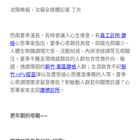
沈陽晚報、沈報全媒體記者 丁卉
西南夏季漫長，有時會讓人心生倦意。有
員工診所 健
檢
心思專家指出，夏季心思題目高發，與陽光照耀少、
人體生物鐘調理欠安、活動削減、內排泄掉調等互相關
注。夏季不難呈現情感題目的人群包含性情外向、敏
感、情感懦弱的
新竹 東區健檢
人群；生涯飲食不紀
新
竹 HPV疫苗
律以及遭受過心思應激事務的人等。夏季
心思調理需求留意哪些？對敏動人群若何關懷庇護？心
思專家來支招
康德診所
。
更年期的母親——