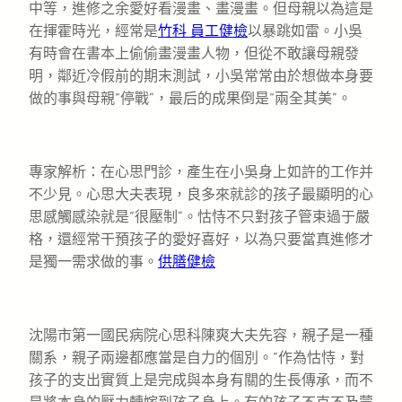
中等，進修之余愛好看漫畫、畫漫畫。但母親以為這是
在揮霍時光，經常是
竹科 員工健檢
以暴跳如雷。小吳
有時會在書本上偷偷畫漫畫人物，但從不敢讓母親發
明，鄰近冷假前的期末測試，小吳常常由於想做本身要
做的事與母親“停戰”，最后的成果倒是“兩全其美”。
專家解析：在心思門診，產生在小吳身上如許的工作并
不少見。心思大夫表現，良多來就診的孩子最顯明的心
思感觸感染就是“很壓制”。怙恃不只對孩子管束過于嚴
格，還經常干預孩子的愛好喜好，以為只要當真進修才
是獨一需求做的事。
供膳健檢
沈陽市第一國民病院心思科陳爽大夫先容，親子是一種
關系，親子兩邊都應當是自力的個別。“作為怙恃，對
孩子的支出實質上是完成與本身有關的生長傳承，而不