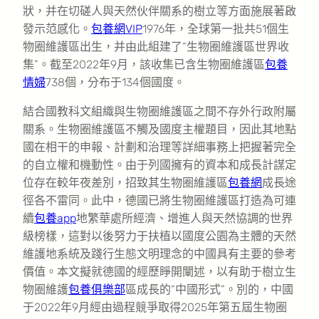
狀，并在切磋人與天然伙伴關系的樹立等方面施展著啟
發示范感化。
包養網VIP
1976年，全球第一批共51個生
物圈維護區出生，并由此組建了“生物圈維護區世界收
集”。截至2022年9月，該收集已含生物圈維護區
包養
情婦
738個，分布于134個國度。
結合國教科文組織與生物圈維護區之間不存外行政附屬
關系。生物圈維護區不觸及國度主權題目，因此其地點
國在相干的申報、計劃和治理等詳細事務上把握著完全
的自立權和機動性。由于列國擁有的資本和成長計謀定
位存在較年夜差別，招致其生物圈維護區
包養網
成長途
徑各不雷同。此中，德國已將生物圈維護區打造為可連
續
包養app
地繁華處所經濟、增進人與天然協調的世界
級榜樣，這對以後努力于扶植以國度公園為主體的天然
維護地系統及踐行生態文明理念的中國具有主要的參考
價值。本文擬就德國的經歷睜開闡述，以有助于樹立生
物圈維護
包養俱樂部
區成長的“中國形式”。別的，中國
于2022年9月經由過程競爭取得2025年第五屆生物圈