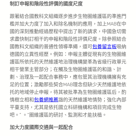
制訂申報和階段性評價的國度尺度
跟著結合國教科文組織逐步進步生物圈維護區的準進門
檻并加大力度了加入和除名機制的應用，加上MAB在中
國的深刻推動經過歷程中提出了新的請求，中國急切需
求盡快制訂相干的申報和階段性評價尺度。除參照結合
國教科文組織的普通性領導準繩，還可
包養留言板
吸納
德國的立異性經歷。例如：申報主體從現有的生物圈維
護區所依托的天然維護地治理機構變革為省級行政單元
相干營業主管部分；在觸及生物圈維護區的和諧、計
劃、治理及一起配合事務中，應包管其治理機構擁有充
足的位置；激勵那些契合MAB理念但缺少天然維護地依
托的地域停止申報，待其被批準為生物圈維護區后，酌
情樹立相和
包養網推薦
諧的天然維護地情勢；強化內部
平臺支持，尤其是依托國立科研機構和項目完成生物
吧。” 。”圈維護區的研討、監測和才能扶植。
加大力度國際交通與一起配合