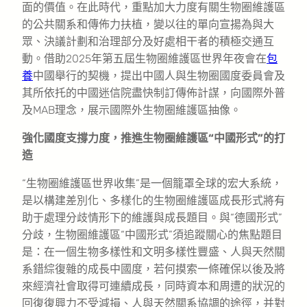
面的價值。在此時代，重點加大力度有關生物圈維護區
的公共關系和傳佈力扶植，變以往的單向宣揚為與大
眾、決議計劃和治理部分及好處相干者的積極交通互
動。借助2025年第五屆生物圈維護區世界年夜會在
包
養
中國舉行的契機，提出中國人與生物圈國度委員會及
其所依托的中國迷信院盡快制訂傳佈計謀，向國際外普
及MAB理念，展示國際外生物圈維護區抽像。
強化國度支撐力度，推進生物圈維護區“中國形式”的打
造
“生物圈維護區世界收集”是一個籠罩全球的宏大系統，
是以構建差別化、多樣化的生物圈維護區成長形式將有
助于處理分歧情形下的維護與成長題目。與“德國形式”
分歧，生物圈維護區“中國形式”須追蹤關心的焦點題目
是：在一個生物多樣性和文明多樣性豐盛、人與天然關
系錯綜復雜的成長中國度，若何摸索一條確保以後及將
來經濟社會取得可連續成長，同時資本和周遭的狀況的
回復復興力不受減損、人與天然關系協調的途徑，并對