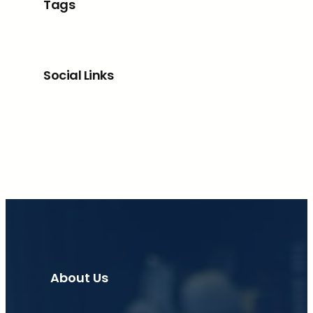
Tags
Social Links
Facebook
X
LinkedIn
Instagram
About Us