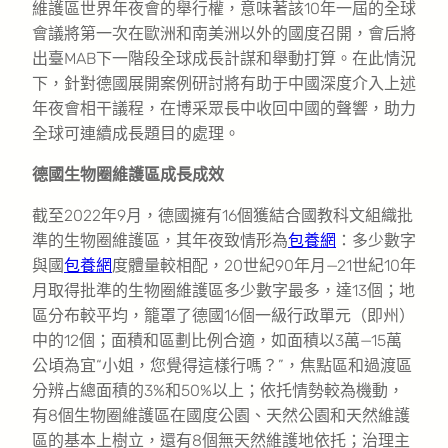
維護區世界年夜會的舉行權，意味著該10年一屆的全球
會議將第一次在歐洲和南美洲以外的國度召開，會后將
出臺MAB下一階段全球成長計謀和舉動打算。在此情況
下，針對德國展開案例研討將有助于中國深度介入上述
年夜會相干議程，在博采眾長中收回中國的聲響，助力
全球可連續成長題目的處理。
德國生物圈維護區成長成效
截至2022年9月，德國擁有16個獲結合國教科文組織批
準的生物圈維護區，其年夜致情形為
包養網
：多少數字
與國
包養網
度體量較相配，20世紀90年月—21世紀10年
月取得批準的生物圈維護區多少數字最多，達13個；地
區分布較平均，籠罩了德國16個一級行政單元（即州）
中的12個；面積和區劃比例合適，如面積以3萬—15萬
公頃為宜“小姐，您覺得這樣行嗎？”，焦點區和過渡區
分辨占總面積的3%和50%以上；依托情勢較為機動，
有8個生物圈維護區在國度公園、天然公園和天然維護
區的基本上樹立，還有8個無天然維護地依托；治理主