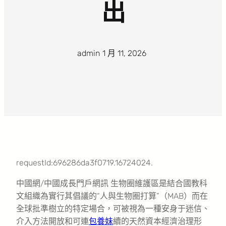
出
admin
·
1 月 11, 2026
·
requestId:696286da3f0719.16724024.
中國網/中國成長門戶網訊 生物圈維護區是結合國教科
文組織為實行其倡議的“人與生物圈打算”（MAB）而在
全球批準樹立的特定場合，可被視為一種安身于迷信、
介入方法開放和可連
包養妹
續的天然資本經濟治理形