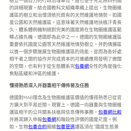
樹立一個自力的行政治理單位，這也便于充足照料列國
的詳細現實。結合國教科文組織準繩上提出，生物圈維
護區的樹立和治理須依托既有的天然維護地情勢，如國
度公園和天然維護區。這意味著天然維護地扶植汗青長
久、體系體例機制絕對完美的國度將在生物圈維護區範
疇占據先機，德國即為此中之一。德國的生物圈維護區
重要依托國度公園等天然維護地情勢樹立，并酌情擴區
以進一個步驟施展生物圈維護區的效能，從而為各好處
相干者之間的協作并完成資本的可連續應用發明了遼闊
的空間，也有利于從生態體系完
包養網
全性的角度強化
焦點區緩和沖區的維護。
懂得熟悉深入并器重相干傳佈普及任務
德國對MAB理念及生物圈維護區價值的懂得熟悉已從官
方擴大到平易近間。現實上，德國一向器重與生物圈維
護區相干的公共關系扶植與信息傳佈事務，
包養網比較
并將其歸入申報
包養網
和階段性評價的國度尺度。例
如，生物
包養合約
圈維
包養管道
護區須在“國度生態景