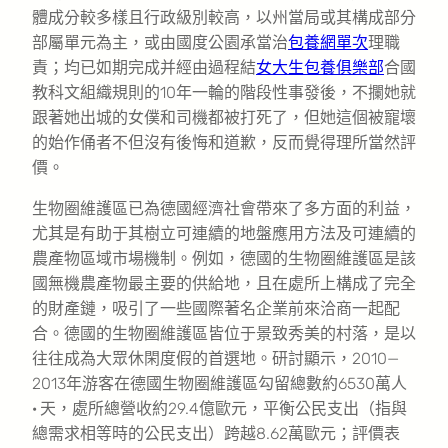
體成分較多樣且行政級別較高，以州當局或其構成部分
部屬單元為主，或由國度公園承當治
包養網單次
理職
責；均已如期完成并經由過程結
女大生包養俱樂部
合國
教科文組織規則的10年一輪的階段性事發後，不攔她就
跟著她出城的女僕和司機都被打死了，但她這個被寵壞
的始作俑者不但沒有後悔和道歉，反而覺得理所當然評
價。
生物圈維護區已為德國經濟社會帶來了多方面的利益，
尤其是有助于其樹立可連續的地盤應用方法及可連續的
農產物區域市場機制。例如，德國的生物圈維護區是該
國無機農產物最主要的供給地，且在處所上構成了完全
的財產鏈，吸引了一些國際著名企業前來洽商一起配
合。德國的生物圈維護區皆位于景致秀美的村落，是以
往往成為大眾休閑度假的首選地。研討顯示，2010—
2013年游客在德國生物圈維護區勾留總數約6530萬人
· 天，處所總營收約29.4億歐元，平衡公民支出（指與
總需求相等時的公民支出）跨越8.62萬歐元；評價表