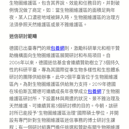
生物圈維護區，包含其界說、效能和任務目的，并對破
例情況做了商定，如：當生物圈維護區的面積足夠年
夜，某人口濃密地域被歸入時，生物圈維護區的治理方
法須參照天然維護區或景不雅維護區。
迷信研討範疇
德國已出臺專門的規
包養網
則，激勵科研單元和相干贊
助機構面向生物圈維護區展開研討和布局項目。自
2006年以來，德國迷信基金會連續贊助樹立了3個持久
性的科研平臺，專為其國際從事生物多樣性和生態體系
研討的團隊供給辦事，此中2個平臺皆位于生物圈維護
區內。為對生物圈維護區供給無力支持，2019年德國
在埃伯斯瓦爾德可連續成長年夜學成立
包養網
了生物圈
維護區研討所，下設叢林與周遭的狀況、景不雅治理及
天然維護、可連續貿易3個研討標的目的。今朝，該研
討所已能授予“生物圈維護區治理”國際碩士學位，并開
設有專門針對生物圈維護區迷信事務的博士研討生課
程；有一個研討組專門擔任挑選和贊助有關生物圈維護