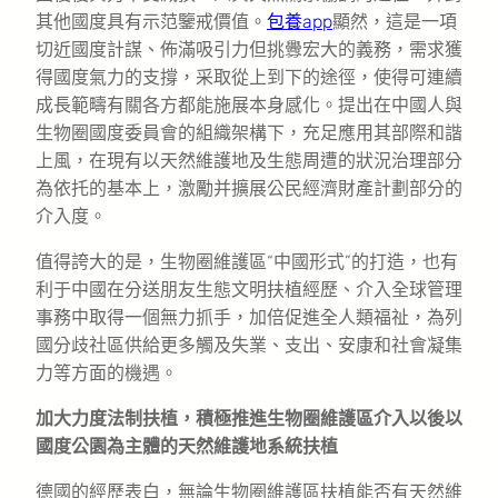
其他國度具有示范鑒戒價值。
包養app
顯然，這是一項
切近國度計謀、佈滿吸引力但挑釁宏大的義務，需求獲
得國度氣力的支撐，采取從上到下的途徑，使得可連續
成長範疇有關各方都能施展本身感化。提出在中國人與
生物圈國度委員會的組織架構下，充足應用其部際和諧
上風，在現有以天然維護地及生態周遭的狀況治理部分
為依托的基本上，激勵并擴展公民經濟財產計劃部分的
介入度。
值得誇大的是，生物圈維護區“中國形式”的打造，也有
利于中國在分送朋友生態文明扶植經歷、介入全球管理
事務中取得一個無力抓手，加倍促進全人類福祉，為列
國分歧社區供給更多觸及失業、支出、安康和社會凝集
力等方面的機遇。
加大力度法制扶植，積極推進生物圈維護區介入以後以
國度公園為主體的天然維護地系統扶植
德國的經歷表白，無論生物圈維護區扶植能否有天然維