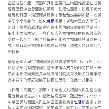
盡管成就凸起，德國和其他國度的生物圈維護區在成長
經過歷程中也曾面對該範疇一些個性題目，如過于誇大
維護和科研、治理體系體例多重和和諧機制不暢、地輿
空間高度復雜化、好
包養網
處相干者和大眾介入度低。
無疑，德國的處理計劃可為中國供給無益的經歷鑒戒。
提出中德兩國安身于各自所處的國情并經由過程親密的
交通一起配合，配合打造差別化的生物圈維護區成長形
式，以有助于首創MAB成長新局勢，增進人類命運配合
體扶植。
稱謝德國人與生物圈國度委員會秘書長Barbara Engels
供給了部門有關德國生物圈維護區成長頭緒的信息，天
然資本部中國天然資本經濟研討院姚霖及匿名評審專家
為本論文的修訂施展了扶植性感化，在此一并稱謝。
（作者：先義杰、劉寧，中華國民共和國人與生物圈國
度委員會秘書處、中國迷信院國際一起配合局；喬娜，
中華國民共和國人與生物圈國度委員會
包養
秘書處；房
強，中國迷信院國際一起配合局；韓群力，國際迷信理