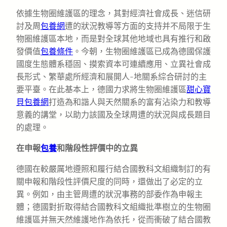
依據生物圈維護區的理念，其對經濟社會成長、迷信研
討及周
包養網
遭的狀況教導等方面的支持并不局限于生
物圈維護區本地，而是對全球其他地域也具有推行和啟
發價值
包養條件
。今朝，生物圈維護區已成為德國保護
國度生態體系穩固、摸索資本可連續應用、立異社會成
長形式、繁華處所經濟和展開人-地關系綜合研討的主
要平臺。在此基本上，德國力求將生物圈維護區
甜心寶
貝包養網
打造為和諧人與天然關系的富有沾染力和教導
意義的講堂，以助力該國及全球周遭的狀況與成長題目
的處理。
在申報
包養
和階段性評價中的立異
德國在較嚴厲地遵照和履行結合國教科文組織制訂的有
關申報和階段性評價尺度的同時，還做出了必定的立
異。例如，由主管周遭的狀況事務的部委作為申報主
體；德國對折取得結合國教科文組織批準樹立的生物圈
維護區并無天然維護地作為依托，從而衝破了結合國教