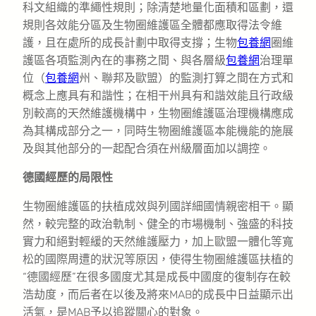
科文組織的準繩性規則；除清楚地量化面積和區劃，還
規則各效能分區及生物圈維護區全體都應取得法令維
護，且在處所的成長計劃中取得支撐；生物
包養網
圈維
護區各項監測內在的事務之間、與各層級
包養網
治理單
位（
包養網
州、聯邦及歐盟）的監測打算之間在方式和
概念上應具有和諧性；在相干州具有和諧效能且行政級
別較高的天然維護機構中，生物圈維護區治理機構應成
為其構成部分之一，同時生物圈維護區本能機能的施展
及與其他部分的一起配合須在州級層面加以調控。
德國經歷的局限性
生物圈維護區的扶植成效與列國詳細國情親密相干。顯
然，較完整的政治軌制、健全的市場機制、強盛的科技
實力和絕對輕緩的天然維護壓力，加上歐盟一體化等寬
松的國際周遭的狀況等原因，使得生物圈維護區扶植的
“德國經歷”在很多國度尤其是成長中國度的復制存在較
浩劫度，而后者在以後及將來MAB的成長中日益顯示出
活氣，是MAB予以追蹤關心的對象。