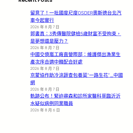
留意了！一批國度尺度OSDER奧斯德台北汽
車今起實行
2026 年 8 月 7 日
郭書真：3秀傳醫院健檢5歲財富不受拘束，
是夢想還是壓力？
2026 年 8 月 7 日
中國交億嵐工廠直營際部：維護傑出漁業生
產次序合適中韓配合好處
2026 年 8 月 7 日
京蒙協作助冷涼蔬查包養菜“一路生花”_中國
網
2026 年 8 月 7 日
軌跡公布！緊迫尋森和診所家醫科覓臨沂沂
水疑似病例同業職員
2026 年 8 月 6 日