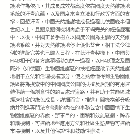
護地作為依托，其成長成效都高度依靠國度天然維護地
系統的汗青底蘊，以及國度來自立法和行政等方面的支
撐。回想汗青，中國天然維護地成長過程比德國晚半個
世紀以上，且體系體例機制尚處于不竭完美的經過歷程
中。以後，中國正著手樹立以國度公園為主體的天然維
護地系統，并對天然維護地停止優化整合，相干法令律
例的進級完美也已歸入日程。在此汗青契機下，中國與
MAB相干的各方應積極參加這一過程，以MAB理念及國
際外（如德國）生物圈維護區的扶植經歷啟示天然維護
地相干立法和治理機構部分，使之熟悉懂得到生物圈維
護區將為摸索中的中國國度公園的扶植及后期的有用運
轉供給一條創意性的題目處理道路，并有助于兼顧區域
經濟社會的綠色成長。詳細而言，推進有關機構部分吸
納并列進專門法令條則的內在的事務包含中國國情下生
物圈維護區的界說、辦事目的、面積和效能區劃、跨界
和諧機制、可連續地盤應用方法和社區生態產物可連續
市場機制，以及其他保證性和鼓勵性辦法。