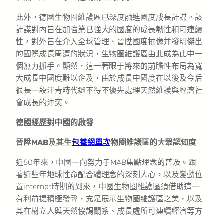
此外，德國生物圈維護區已深度融進國度成長計謀。該
計謀對內旨在加強業已強大的國度的成長韌性和可連續
性，對外旨在介入全球管理、晉陞國度抽像并發明傑出
的國際成長周遭的狀況，生物圈維護區由此成為此中一
個無力抓手。顯然，這一著眼于將來的前瞻性布局為寬
大成長中國度難以企及，由於成長中國度在以後及今后
很長一段汗青時代還不得不優先處理天然維護與經濟社
會成長的沖突。
德國經歷對中國的啟發
晉陞MAB及其生
包養網單次
物圈維護區的大眾認知度
近50年來，中國一向努力于MAB焦點理念的普及。跟
著近些年地球性命配合體理念的深刻人心，以及變動位
置internet時期的到來，中國生物圈維護區須借助這一
有利前提積極發聲，充足展示生物圈維護區之美，以及
其在樹立人與天然協調關系、成長處所可連續經濟等方