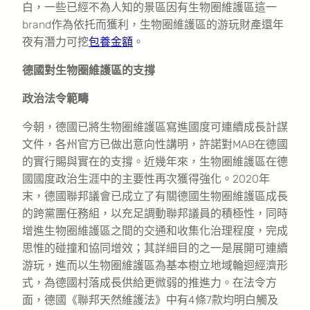
白，一些已經不為人知的景區因有生物圈維護區這一
brand作為依托而獲利，生物圈維護區的游玩財產還年
夜有潛力可挖
包養金額
。
德國對生物圈維護區的支撐
政治法令範疇
今朝，德國已將生物圈維護區寫進國度可連續成長計謀
文件，各州官方已做出意向性講明，許諾對MAB在德國
的實行賜與實在的支撐。近幾年來，生物圈維護區在德
國國度政治生涯中的主要性再次獲得強化。2020年
末，德國聯邦議會已成立了有關德國生物圈維護區成長
的跨黨團任務組，以充足調動聯邦議員的積極性，同時
增進生物圈維護區之間的交通和收集化治理程度，完成
思惟的碰撞和協同增效；其詳細目的之一是展開可連續
游玩，進而以生物圈維護區為基本樹立地域輪迴經濟形
式，為德國村落成長供給更微弱的推進力。在法令方
面，德國《聯邦天然維護法》中有4條7款均明白觸及