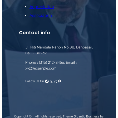
Appreciation
Association
Contact info
Jl. Niti Mandala Renon No.88, Denpasar,
Bali – 80239
Phone : (316) 212-3456, Email :
xyz@example.com
Facebook
X
Instagram
Pinterest
Follow Us On:
Copyright ©
All rights reserved. Theme Gigantic Business by