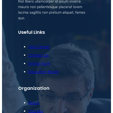
Nisl libero ullamcorper id ipsum viverra
mauris non pellentesque placerat lorem
lacinia sagittis non pretium aliquet, fames
quo.
Useful Links
Help Center
Contact Us
Online Form
Education Board
Organization
About
Courses