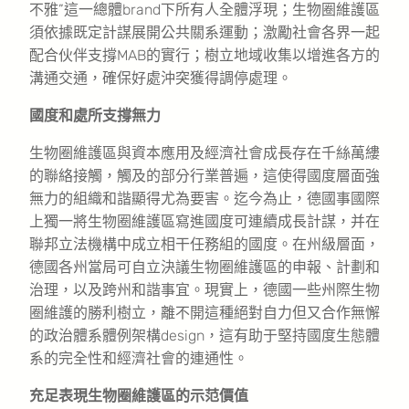
不雅”這一總體brand下所有人全體浮現；生物圈維護區
須依據既定計謀展開公共關系運動；激勵社會各界一起
配合伙伴支撐MAB的實行；樹立地域收集以增進各方的
溝通交通，確保好處沖突獲得調停處理。
國度和處所支撐無力
生物圈維護區與資本應用及經濟社會成長存在千絲萬縷
的聯絡接觸，觸及的部分行業普遍，這使得國度層面強
無力的組織和諧顯得尤為要害。迄今為止，德國事國際
上獨一將生物圈維護區寫進國度可連續成長計謀，并在
聯邦立法機構中成立相干任務組的國度。在州級層面，
德國各州當局可自立決議生物圈維護區的申報、計劃和
治理，以及跨州和諧事宜。現實上，德國一些州際生物
圈維護的勝利樹立，離不開這種絕對自力但又合作無懈
的政治體系體例架構design，這有助于堅持國度生態體
系的完全性和經濟社會的連通性。
充足表現生物圈維護區的示范價值