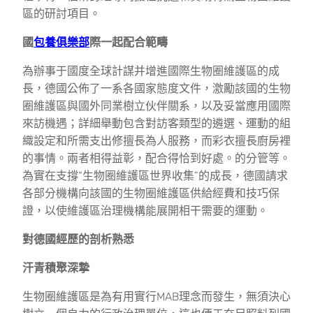
區的研討項目。
國
包養俱樂部
際一起配合範疇
為辦事于國度全球計謀并增進國際生物圈維護區的成
長，德國公佈了一系各國家態度文件，激勵該國的生物
圈維護區與國外同業樹立伙伴關系，以及妥當應用國際
來訪機遇；詳細舉動包含對訪客類型的遴選、運動的組
織設定和所需支出修擅長為人服務，而彩衣擅長廚房裡
的事情。兩者相得益彰，配合得恰到好處。的分管等。
為實在支撐“生物圈維護區世界收集”的成長，德國請求
各部分機構向該國的生物圈維護區供給經費和技巧保
證，以使維護區治理機構能展開相干需要的運動。
對德國經歷的剖析熟悉
汗青積聚深摯
生物圈維護區是為有用實行MAB理念而發生，無須決心