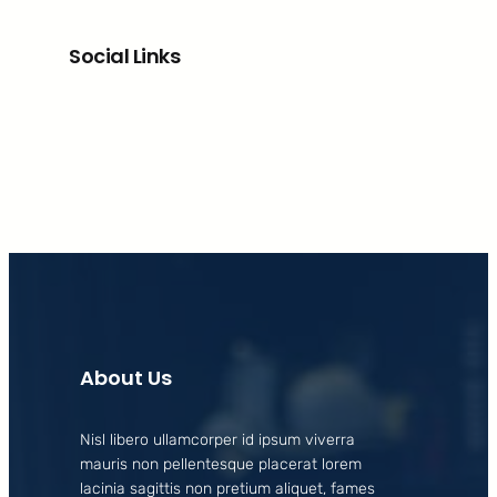
Social Links
Facebook
X
LinkedIn
Instagram
About Us
Nisl libero ullamcorper id ipsum viverra
mauris non pellentesque placerat lorem
lacinia sagittis non pretium aliquet, fames