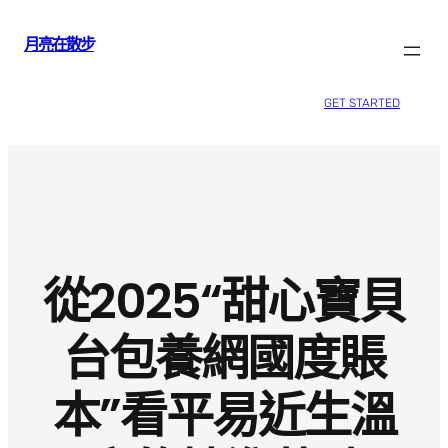
跳
月亮在散步
至
主
要
GET STARTED
內
容
從2025“甜心寶貝
台包養網國度賬
本”看平易近生溫