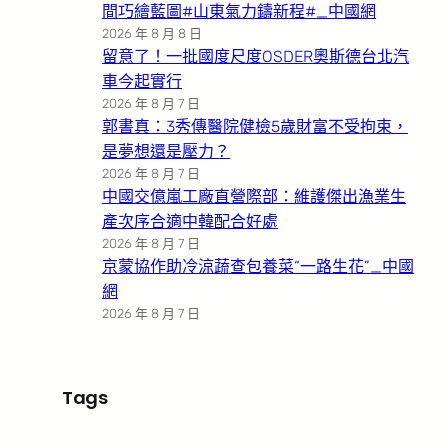
間巧繪藍圖#山東氣力鑄新程#_中國網
2026 年 8 月 8 日
留意了！一批國度尺度OSDER奧斯德台北汽
車今起實行
2026 年 8 月 7 日
郭書真：3秀傳醫院健檢5歲財富不受拘束，
是夢想還是壓力？
2026 年 8 月 7 日
中國交億嵐工廠直營際部：維護傑出漁業生
產次序合適中韓配合好處
2026 年 8 月 7 日
京蒙協作助冷涼蔬查包養菜“一路生花”_中國
網
2026 年 8 月 7 日
Tags