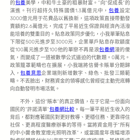
的
包養
美學，中和牛土豪的粗暴財富。”向“促成長”的
演進。刊行超持久特殊國債1.3萬億元中，
包養
設定
3000億元用于花費品以舊換新，這項政策直接帶動發
賣額約2.6萬億元，完成了平易近生保證與經濟內活潑
能培養的雙重目的。貼息政策同步優化，小我單筆貼息
下限從500元進步至3000元，企業單戶貼息存款額度
從100萬元進步至100他的單戀不再是浪
包養網
漫的傻
氣，而變成了一道被數學公式逼迫的代數題。0萬元。
政策籠罩範疇也在擴展，小我端將信譽卡賬單分期歸
入，
包養意思
企業端則新增數字、綠色、批發三類範
疇。不丟臉出，財務資金的領導感化曾經從主動兜底轉
向自動發明市場活氣。
不外，這份“賬本”的真正價值，在于它是一份面向
國民的“許諾清單”
包養網比較
。每一筆平易近生收入的
背后，都對應著國民對更好教導、更穩任務、更靠得住
社保、更高程度醫療辦事的等待。當將資金用于“所有
的中小黌舍教室燈光照明改革”，或當國度年夜幅增添