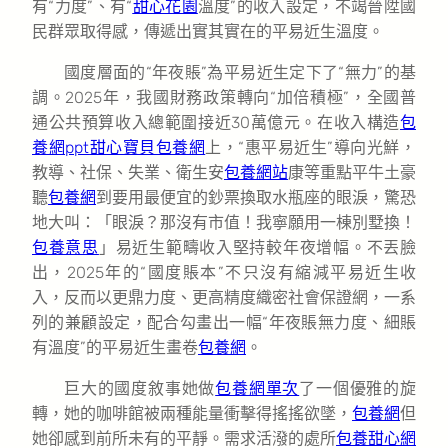
有“力度”、有“
甜心花園
溫度”的收入設定，不竭晉陞國
民群眾取得感，傳遞出實其實在的平易近生溫度。
國度層面的“年夜賬”為平易近生定下了“無力”的基
調。2025年，我國財務政策轉向“加倍積極”，全國普
通公共預算收入總範圍接近30萬億元。在收入構造
包
養網ppt
甜心寶貝包養網
上，“惠平易近生”導向光鮮，
教導、社保、失業、衛生安
包養網站
康等重點平牛土豪
聽
包養網
到要用最便宜的鈔票換取水瓶座的眼淚，驚恐
地大叫：「眼淚？那沒有市值！我寧願用一棟別墅換！
包養意思
」易近生範疇收入堅持較年夜增幅。不丟臉
出，2025年的“國度賬本”不只沒有縮減平易近生收
入，反而以更鼎力度、更高精度織密社會保證網，一系
列的兼顧設定，配合勾畫出一幅“年夜賬無力度、細賬
有溫度”的平易近生畫卷
包養網
。
巨大的國度敘事她做
包養網單次
了一個優雅的旋
轉，她的咖啡館被兩種能量衝擊得搖搖欲墜，
包養網
但
她卻感到前所未有的平靜。需求活潑的處所
包養甜心網