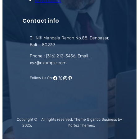
Association
Contact info
Jl. Niti Mandala Renon No.88, Denpasar,
Bali – 80239
Phone : (316) 212-3456, Email :
xyz@example.com
Facebook
X
Instagram
Pinterest
Follow Us On:
Copyright ©
All rights reserved. Theme Gigantic Business by
2025.
Kortez Themes.