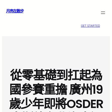
跳
月亮在散步
至
主
要
GET STARTED
內
容
從零基礎到扛起為
國參賽重擔 廣州19
歲少年即將OSDER