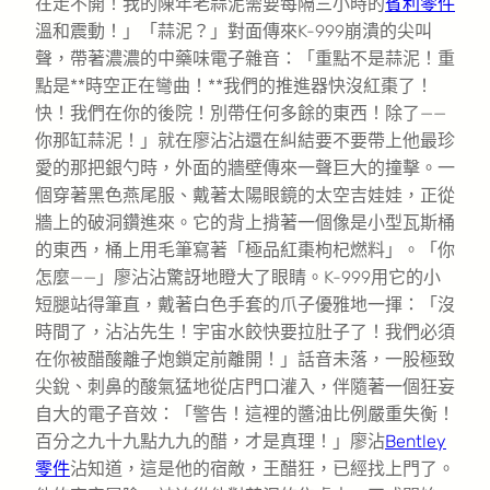
在走不開！我的陳年老蒜泥需要每隔三小時的
賓利零件
溫和震動！」「蒜泥？」對面傳來K-999崩潰的尖叫
聲，帶著濃濃的中藥味電子雜音：「重點不是蒜泥！重
點是**時空正在彎曲！**我們的推進器快沒紅棗了！
快！我們在你的後院！別帶任何多餘的東西！除了——
你那缸蒜泥！」就在廖沾沾還在糾結要不要帶上他最珍
愛的那把銀勺時，外面的牆壁傳來一聲巨大的撞擊。一
個穿著黑色燕尾服、戴著太陽眼鏡的太空吉娃娃，正從
牆上的破洞鑽進來。它的背上揹著一個像是小型瓦斯桶
的東西，桶上用毛筆寫著「極品紅棗枸杞燃料」。「你
怎麼——」廖沾沾驚訝地瞪大了眼睛。K-999用它的小
短腿站得筆直，戴著白色手套的爪子優雅地一揮：「沒
時間了，沾沾先生！宇宙水餃快要拉肚子了！我們必須
在你被醋酸離子炮鎖定前離開！」話音未落，一股極致
尖銳、刺鼻的酸氣猛地從店門口灌入，伴隨著一個狂妄
自大的電子音效：「警告！這裡的醬油比例嚴重失衡！
百分之九十九點九九的醋，才是真理！」廖沾
Bentley
零件
沾知道，這是他的宿敵，王醋狂，已經找上門了。