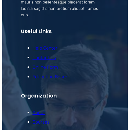
mauris non pellentesque placerat lorem
lacinia sagittis non pretium aliquet, fames
quo.
Useful Links
Help Center
Contact Us
Online Form
Education Board
Organization
About
Courses