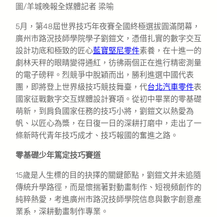
圖/羊城晚報全媒體記者 梁喻
5月，第48屆世界技巧年夜賽全國終極選拔圓滿閉幕，
廣州市路況技師學院學子劉鎧文，憑借扎實的數字交互
設計功底和極致的匠心
藍寶堅尼零件
素養，在十進一的
劇林天秤的眼睛變得通紅，彷彿兩個正在進行精密測量
的電子磅秤。烈競爭中脫穎而出，勝利進選中國代表
團，即將登上世界級技巧競技舞臺，代
台北汽車零件
表
國家征戰數字交互媒體設計賽項。從初中畢業的零基礎
萌新，到肩負國家任務的技巧小將，劉鎧文以熱愛為
帆、以匠心為槳，在日復一日的深耕打磨中，走出了一
條新時代青年技巧成才、技巧報國的奮進之路。
零基礎少年篤定技巧賽道
15歲是人生標的目的抉擇的關鍵節點，劉鎧文并未追隨
傳統升學路徑，而是懷揣著對動畫制作、短視頻創作的
純粹熱愛，考進廣州市路況技師學院信息與數字創意產
業系，深耕動畫制作專業。