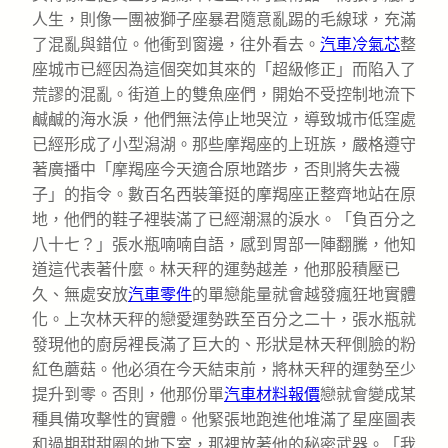
人生，則像一團被獅子座暴君隨意亂踢的毛線球，充滿
了混亂與錯位。他衝到窗邊，往外看去。
汽車冷氣芯
整
座城市已經因為這個突如其來的「超級修正」而陷入了
荒謬的混亂。街道上的雙魚座們，開始不受控制地流下
鹹鹹的海水淚，他們無法停止地哭泣，導致城市低窪處
已經形成了小型潟湖。那些摩羯座的上班族，嚴格遵守
著廣播中「摩羯座今天適合原地踏步，否則將失去襪
子」的指令。數百名西裝筆挺的摩羯座正整齊地站在原
地，他們的鞋子裡裝滿了已經潮濕的淚水。「負百分之
八十七？」張水瓶喃喃自語，感到胃部一陣翻騰，他知
道這代表著什麼。林天秤的運勢越差，他那股積壓已
久、無處安放
汽車零件
的單戀能量就會越發瘋狂地實體
化。上次林天秤的戀愛運勢跌至百分之二十，張水瓶就
發現他的廚房裡長滿了巨大的、形狀是林天秤側臉的粉
紅色蘑菇。他必須在今天結束前，將林天秤的運勢至少
提升到零。否則，他那份單
汽車材料報價
戀就會變成某
種具備攻擊性的實體。他緊張地跑進他堆滿了星座圖表
和過期甜甜圈的地下室，那裡放著他的秘密武器。「我