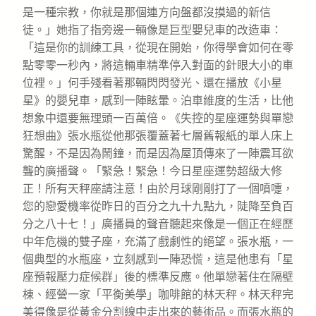
是一種宗教，你就是那個連方向盤都沒摸過的新信
徒。」她指了指旁邊一輛像是巨型嬰兒車的改造車：
「這是你的訓練工具，從現在開始，你得學會如何在零
點零零一秒內，將這輛車精準停入對面的針眼大小的車
位裡。」何手殘看著那輛閃閃發光、還在播放《小星
星》的嬰兒車，感到一陣眩暈。泊車維度的生活，比他
想象中還要無理頭一百萬倍。《失控的星座運勢與單戀
狂想曲》張水瓶從他那張覆蓋著七層舊報紙的單人床上
驚醒，不是因為鬧鐘，而是因為屋頂傳來了一陣震耳欲
聾的廣播聲。「緊急！緊急！今日星座運勢超級大修
正！所有天秤座請注意！由於月球剛剛打了一個噴嚏，
您的戀愛機率從昨日的百分之九十九點九，陡降至負百
分之八十七！」廣播員的聲音聽起來像是一個正在經歷
中年危機的雙子座，充滿了戲劇性的絕望。張水瓶，一
個典型的水瓶座，立刻感到一陣恐慌，這是他患有「星
座預報壓力症候群」後的標準反應。他單戀著住在隔壁
棟、經營一家「平衡美學」咖啡館的林天秤。林天秤完
美得像是從黃金分割線中走出來的藝術品。而張水瓶的