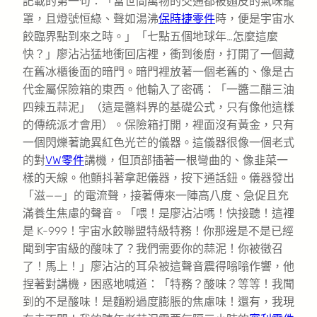
記載的第一句：「當世間萬物的交通都被麵皮的氣味籠
罩，且燈號恒綠、聲如湯沸
保時捷零件
時，便是宇宙水
餃臨界點到來之時。」「七點五個地球年…怎麼這麼
快？」廖沾沾猛地衝回店裡，衝到後廚，打開了一個藏
在舊冰櫃後面的暗門。暗門裡放著一個老舊的、像是古
代金屬保險箱的東西。他輸入了密碼：「一醬二醋三油
四辣五蒜泥」（這是醬料界的基礎公式，只有像他這樣
的傳統派才會用）。保險箱打開，裡面沒有黃金，只有
一個閃爍著詭異紅色光芒的儀器。這儀器很像一個老式
的對
VW零件
講機，但頂部插著一根彎曲的、像韭菜一
樣的天線。他顫抖著拿起儀器，按下通話鈕。儀器發出
「滋——」的電流聲，接著傳來一陣高八度、急促且充
滿養生焦慮的聲音。「喂！是廖沾沾嗎！快接聽！這裡
是 K-999！宇宙水餃聯盟特級特務！你那邊是不是已經
聞到宇宙級的酸味了？我們需要你的蒜泥！你被徵召
了！馬上！」廖沾沾的耳朵被這聲音震得嗡嗡作響，他
捏著對講機，困惑地喊道：「特務？酸味？等等！我聞
到的不是酸味！是麵粉過度膨脹的焦慮味！還有，我現