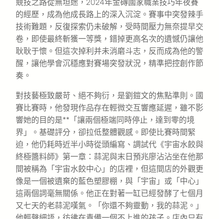
競技之路從無坦途，2024年金磚國家職業技巧年夜賽
的經歷，成為他成長路上的深入沉淀。賽事中突發辣手
技術難題，反復探索仍未破解，受時間壓力無奈提早交
卷，即使最終斬獲一等獎，錯掉更高名次的遺憾仍讓他
耿耿于懷。但這次掉利并未消磨斗志，反而成為他的警
醒，讓他學會沉穩應對賽場突發狀況，精準把控創作節
奏。
對技藝極致嚴苛、絕不夠衍，是劉鎧文的焦點準則。國
賽比賽時，他發現作品存在輕微交互響應延遲，雖不影
響她的目的是**「讓兩個極端同時停止，達到零的境
界」。基礎評分，卻拉低整體觀感。即使比賽時間緊
迫，他仍耗時近半小時從頭編寫、調試代《宇宙水餃與
終極醬料師》第一章：蒜泥與末日預兆廖沾沾坐在他那
間被稱為「宇宙水餃中心」的店裡，但這間店的外觀更
像是一個被遺棄的藍色塑膠棚，與「宇宙」或「中心」
這兩個詞毫無關係。他正在對著一缸已經發酵了七個月
又七天的老蒜泥嘆氣。「你還不夠靈動，我的蒜泥。」
他輕聲細語，彷彿在責備一個不上進的孩子。店內只有