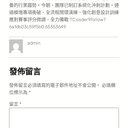
養的行業趨勢。今朝，團隊已制訂系統化沖刺計劃，通
過模塊專項衝破、全流程閉環演練、強化創意設計訓練
應對賽事評分微調，全力備戰 TC:osder9follow7
6a1db03c59f5b0.65353649
admin
發佈留言
發佈留言必須填寫的電子郵件地址不會公開。
必填欄
位標示為
*
留言
*