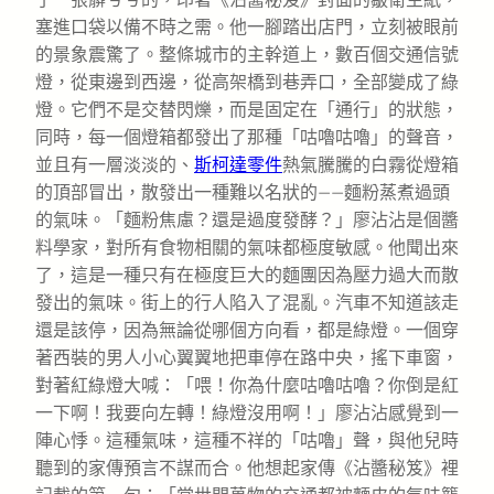
塞進口袋以備不時之需。他一腳踏出店門，立刻被眼前
的景象震驚了。整條城市的主幹道上，數百個交通信號
燈，從東邊到西邊，從高架橋到巷弄口，全部變成了綠
燈。它們不是交替閃爍，而是固定在「通行」的狀態，
同時，每一個燈箱都發出了那種「咕嚕咕嚕」的聲音，
並且有一層淡淡的、
斯柯達零件
熱氣騰騰的白霧從燈箱
的頂部冒出，散發出一種難以名狀的——麵粉蒸煮過頭
的氣味。「麵粉焦慮？還是過度發酵？」廖沾沾是個醬
料學家，對所有食物相關的氣味都極度敏感。他聞出來
了，這是一種只有在極度巨大的麵團因為壓力過大而散
發出的氣味。街上的行人陷入了混亂。汽車不知道該走
還是該停，因為無論從哪個方向看，都是綠燈。一個穿
著西裝的男人小心翼翼地把車停在路中央，搖下車窗，
對著紅綠燈大喊：「喂！你為什麼咕嚕咕嚕？你倒是紅
一下啊！我要向左轉！綠燈沒用啊！」廖沾沾感覺到一
陣心悸。這種氣味，這種不祥的「咕嚕」聲，與他兒時
聽到的家傳預言不謀而合。他想起家傳《沾醬秘笈》裡