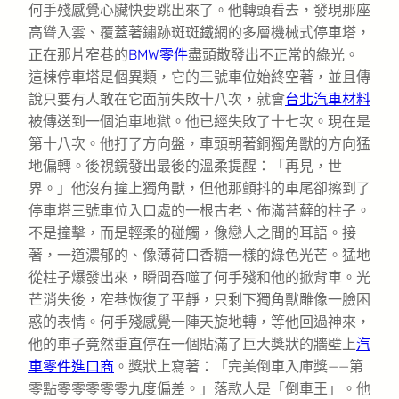
何手殘感覺心臟快要跳出來了。他轉頭看去，發現那座
高聳入雲、覆蓋著鏽跡斑斑鐵網的多層機械式停車塔，
正在那片窄巷的
BMW零件
盡頭散發出不正常的綠光。
這棟停車塔是個異類，它的三號車位始終空著，並且傳
說只要有人敢在它面前失敗十八次，就會
台北汽車材料
被傳送到一個泊車地獄。他已經失敗了十七次。現在是
第十八次。他打了方向盤，車頭朝著銅獨角獸的方向猛
地偏轉。後視鏡發出最後的溫柔提醒：「再見，世
界。」他沒有撞上獨角獸，但他那顫抖的車尾卻擦到了
停車塔三號車位入口處的一根古老、佈滿苔蘚的柱子。
不是撞擊，而是輕柔的碰觸，像戀人之間的耳語。接
著，一道濃郁的、像薄荷口香糖一樣的綠色光芒。猛地
從柱子爆發出來，瞬間吞噬了何手殘和他的掀背車。光
芒消失後，窄巷恢復了平靜，只剩下獨角獸雕像一臉困
惑的表情。何手殘感覺一陣天旋地轉，等他回過神來，
他的車子竟然垂直停在一個貼滿了巨大獎狀的牆壁上
汽
車零件進口商
。獎狀上寫著：「完美倒車入庫獎——第
零點零零零零零九度偏差。」落款人是「倒車王」。他