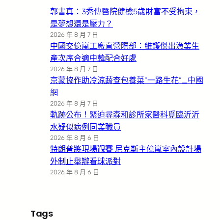
郭書真：3秀傳醫院健檢5歲財富不受拘束，
是夢想還是壓力？
2026 年 8 月 7 日
中國交億嵐工廠直營際部：維護傑出漁業生
產次序合適中韓配合好處
2026 年 8 月 7 日
京蒙協作助冷涼蔬查包養菜“一路生花”_中國
網
2026 年 8 月 7 日
軌跡公布！緊迫尋森和診所家醫科覓臨沂沂
水疑似病例同業職員
2026 年 8 月 6 日
特朗普將現場觀賽 尼克斯主億嵐室內設計場
外制止舉辦看球派對
2026 年 8 月 6 日
Tags