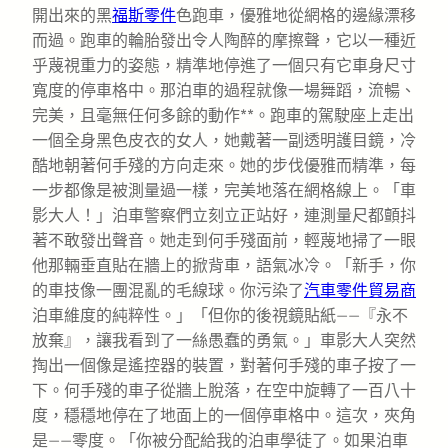
開出來的黑
福斯零件
色跑車，優雅地從網格的邊緣漂移
而過。跑車的輪胎發出令人陶醉的摩擦聲，它以一種近
乎蔑視重力的姿態，精準地停進了一個只有它車身尺寸
寬度的停車格中。那泊車的過程就像一場舞蹈，流暢、
完美，且毫無任何多餘的動作**。跑車的駕駛座上走出
一個全身黑色皮衣的女人，她戴著一副透明護目鏡，冷
酷地朝著何手殘的方向走來。她的步伐優雅而精準，每
一步都像是被測量過一樣，完美地落在網格線上。「車
影大人！」泊車警察們立刻立正站好，連測量尺都顫抖
著不敢發出聲音。她走到何手殘面前，輕蔑地掃了一眼
他那輛垂直貼在牆上的掀背車，語氣冰冷。「新手，你
的車技像一團混亂的毛線球。你污染了
汽車零件貿易商
泊車維度的純粹性。」「但你的後視鏡貼紙——『永不
放棄』，讓我看到了一絲愚蠢的勇氣。」車影大人突然
掏出一個像是遙控器的裝置，對著何手殘的車子按了一
下。何手殘的車子從牆上脫落，在空中旋轉了一百八十
度，穩穩地停在了地面上的一個停車格中。這次，夾角
是——零度。「你被分配給我的泊車學徒了。如果泊車