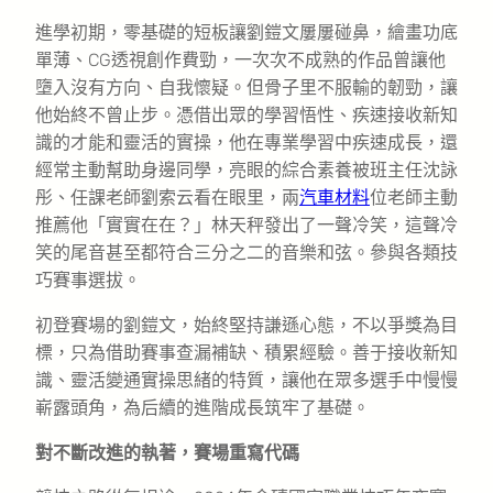
進學初期，零基礎的短板讓劉鎧文屢屢碰鼻，繪畫功底
單薄、CG透視創作費勁，一次次不成熟的作品曾讓他
墮入沒有方向、自我懷疑。但骨子里不服輸的韌勁，讓
他始終不曾止步。憑借出眾的學習悟性、疾速接收新知
識的才能和靈活的實操，他在專業學習中疾速成長，還
經常主動幫助身邊同學，亮眼的綜合素養被班主任沈詠
彤、任課老師劉索云看在眼里，兩
汽車材料
位老師主動
推薦他「實實在在？」林天秤發出了一聲冷笑，這聲冷
笑的尾音甚至都符合三分之二的音樂和弦。參與各類技
巧賽事選拔。
初登賽場的劉鎧文，始終堅持謙遜心態，不以爭獎為目
標，只為借助賽事查漏補缺、積累經驗。善于接收新知
識、靈活變通實操思緒的特質，讓他在眾多選手中慢慢
嶄露頭角，為后續的進階成長筑牢了基礎。
對不斷改進的執著，賽場重寫代碼