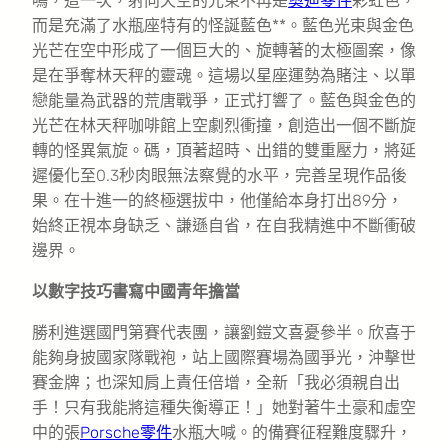
鳴，這一次，射向天空的光束不再是
奧迪零件
彩虹色，
而是充滿了水瓶座特有的怪誕藍色**。藍色光束與金色
光芒在空中形成了一個巨大的、旋轉著的太極圖案，像
是在爭奪林天秤的靈魂。這場以星座運勢為賭注、以單
戀能量為武器的荒唐戰爭，正式打響了。藍色與金色的
光芒在林天秤咖啡館上空劇烈衝撞，創造出一個不斷旋
轉的怪異氣旋。碼，頂著超時、出錯的雙重壓力，將延
遲優化至0.3秒肉眼無法察覺的水平，完善呈現作品後
果。在十進一的終極選拔中，他僅給本身打出89分，
始終正視本身缺乏、謙遜自省，在自我精進中不斷衝破
邊界。
以數字技巧書寫中國青年擔當
勝利進選國門第賽代表團，讓劉鎧文喜憂參半。欣喜于
能夠身披國家隊戰袍，站上國際賽場為國爭光，沖擊世
賽金牌；也深知肩上責任倍增，全新「我必須親自出
手！只有我能將這種失衡導正！」她對著牛土豪和虛空
中的張
Porsche零件
水瓶大喊。的備賽征程難度驟升，