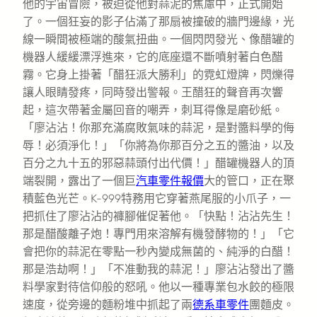
他的宇宙冒險，被迫從他對蒜泥的焦慮中，正式開始
了。一個狂妄的影子佔滿了那扇被撞破的牆門邊緣，光
線一瞬間被極端的酸氣扭曲。一個閃閃發光、像醋罐的
機器人緩緩漂浮進來，它的底座還不斷噴射著白色醋
霧。它身上掛著「醋狂派大勝利」的霓虹燈牌，閃爍得
讓人眼睛發疼，同時發出警報。王醋狂的聲音再次響
起，這次帶著金屬回音的嘲弄，刺耳得像是磨砂紙。
「廖沾沾！你那充滿腐敗氣味的蒜泥，是對醬料學的侮
辱！必須淨化！」「你將為你那百分之五的醬油，以及
百分之九十五的邪惡蒜頭付出代價！」醋罐機器人的頂
端裂開，露出了一個巨
汽車零件報價
大的管口，正在聚
積藍色光芒。K-999特務用它穿著燕尾服的小爪子，一
把抓住了廖沾沾的褲腳催促著他。「快點！沾沾先生！
那是醋酸離子炮！專門用來溶解有機發酵物的！」「它
會把你的蒜泥在零點一秒內變成無菌的、純淨的白醋！
那是浩劫啊！」「不准動我的蒜泥！」廖沾沾發出了醬
料學家對待信仰般的怒吼。他以一種專業包水餃的極限
速度，從旁邊的麵粉堆中抓起了兩
德系車零件
團麵皮。