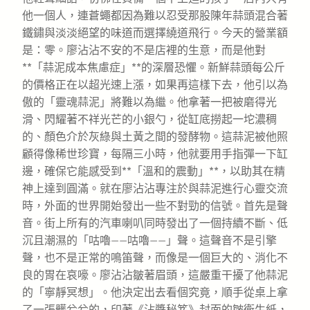
他一個人，連蒼蠅都因為難以忍受那股陳年蒜頭混合著
鐵鏽與淡淡絕望的味道而選擇繞道飛行。今天的營業額
是：零。廖沾沾不安的不是店裡的生意，而是他對
**「蒜泥成本焦慮症」**的深層恐懼。新鮮蒜頭每公斤
的價格正在以超光速上漲，如果再這樣下去，他引以為
傲的「靈魂蒜泥」將難以為繼。他拿著一把被磨得光
滑、閃耀著不祥光芒的小銀勺，從缸底撈起一坨濃稠
的、顏色介於灰綠與土黃之間的發酵物。這蒜泥被他照
顧得像稀世珍寶，每隔三小時，他就要用手指彈一下缸
邊，確保它能感受到**「溫和的震動」**，以助其在精
神上達到圓滿。就在廖沾沾專注於與蒜泥進行心靈交流
時，外面的世界開始發出一些不對勁的信號。首先是聲
音。街上所有的汽車喇叭同時發出了一個持續不斷、低
沉且潮濕的「咕嚕——咕嚕——」聲。這聲音不是引擎
聲，也不是正常的鳴笛聲，而像是一個巨大的、消化不
良的胃在哀嚎。廖沾沾皺著眉頭，這嚴重干擾了他蒜泥
的「寧靜冥想」。他決定出去看個究竟，順手從桌上拿
了一張髒兮兮的，印著《沾醬秘笈》封面的皺衛生紙，