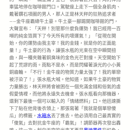
車猛地停在咖啡館門口。駕駛座上走下一個全身肌肉、
戴著鑽石項圈的男人，那人正是林天秤的狂熱追求者
——金牛座霸總牛土豪。牛土豪一腳踢開咖啡館的門，
大聲宣布：「天秤！別管那什麼負運勢！我已經用一百
噸的純金箔買下了今天所有的壞運氣！」「從現在開
始，你的運勢由我主宰！我的金錢，就是你的正面能
量！」牛土豪的行為，讓張水瓶的光束在空中瞬間扭
曲，與一種夾雜著銅臭味的金色光芒對撞。天空開始下
起了荒謬的雨。雨點不是水，而是閃耀著淚光的小小黃
銅齒輪。「不行！金牛座的物質力量太強了！我的單戀
被汙染了！」張水瓶大喊。他知道，如果牛土豪的物質
力量勝出，林天秤將會被困在一個充滿金錢和俗氣的虛
假愛情裡，而他將永遠失去機會。張水瓶看向那機器，
還剩下最後一個可以輸入的「情緒燃料」口。他迅速撕
下了貼在他背後衣領上，那張寫著「我就是個單戀傻
瓜」的標籤，
水箱水
丟了進去。他必須用自己最真實的
「傻氣」去對抗金牛座的「霸氣」！調節器再次發出轟