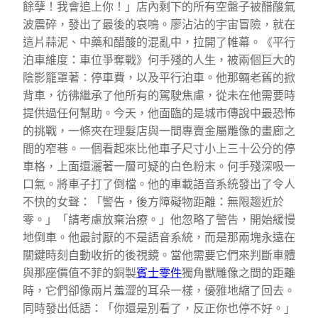
餘孽！我會追上你！」店內剩下的所有空盤子被醋酸氣
波震碎，發出了最後的哀鳴。廖沾沾的宇宙冒險，就在
這片蒜泥、中藥和醋酸的混亂中，拉開了帷幕。《平行
泊車維度：車位爭奪戰》何手殘的人生，被兩個巨大的
陰影籠罩著：停車費，以及平行泊車。他那輛老舊的掀
背車，彷彿繼承了他所有的駕駛焦慮，從未在他需要時
提供過任何幫助。今天，他面臨的是城市傳說中最恐怖
的挑戰，一條夾在理髮店與一間專賣金屬雕像的畫廊之
間的窄巷。一個看起來比他車子尺寸小上三十公分的停
車格，上面還灑著一層可疑的白色粉末。何手殘深吸一
口氣。將車子打了倒檔。他的車載語音系統發出了令人
不快的女聲：「警告，後方障礙物距離：無限趨近於
零。」「請考慮放棄治療。」他忽略了警告，開始緩慢
地倒車。他最討厭的不是語音系統，而是那兩塊永遠在
關鍵時刻自動收折的後視鏡。當他需要它們來判斷車體
與那座價值不菲的銅製
賓士零件
獨角獸雕像之間的距離
時，它們卻像兩片羞澀的耳朵一樣，優雅地縮了回去。
同時發出低語：「你還是別看了，反正你也停不好。」