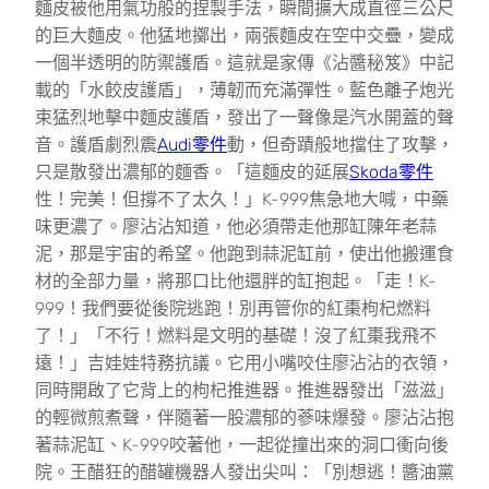
麵皮被他用氣功般的捏製手法，瞬間擴大成直徑三公尺
的巨大麵皮。他猛地擲出，兩張麵皮在空中交疊，變成
一個半透明的防禦護盾。這就是家傳《沾醬秘笈》中記
載的「水餃皮護盾」，薄韌而充滿彈性。藍色離子炮光
束猛烈地擊中麵皮護盾，發出了一聲像是汽水開蓋的聲
音。護盾劇烈震
Audi零件
動，但奇蹟般地擋住了攻擊，
只是散發出濃郁的麵香。「這麵皮的延展
Skoda零件
性！完美！但撐不了太久！」K-999焦急地大喊，中藥
味更濃了。廖沾沾知道，他必須帶走他那缸陳年老蒜
泥，那是宇宙的希望。他跑到蒜泥缸前，使出他搬運食
材的全部力量，將那口比他還胖的缸抱起。「走！K-
999！我們要從後院逃跑！別再管你的紅棗枸杞燃料
了！」「不行！燃料是文明的基礎！沒了紅棗我飛不
遠！」吉娃娃特務抗議。它用小嘴咬住廖沾沾的衣領，
同時開啟了它背上的枸杞推進器。推進器發出「滋滋」
的輕微煎煮聲，伴隨著一股濃郁的蔘味爆發。廖沾沾抱
著蒜泥缸、K-999咬著他，一起從撞出來的洞口衝向後
院。王醋狂的醋罐機器人發出尖叫：「別想逃！醬油黨