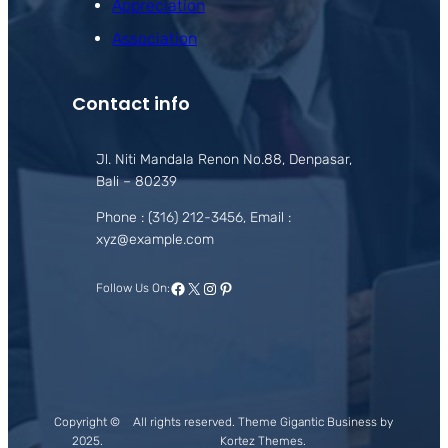
Appreciation
Association
Contact info
Jl. Niti Mandala Renon No.88, Denpasar,
Bali – 80239
Phone : (316) 212-3456, Email :
xyz@example.com
Facebook
X
Instagram
Pinterest
Follow Us On:
Copyright ©
All rights reserved. Theme Gigantic Business by
2025.
Kortez Themes.