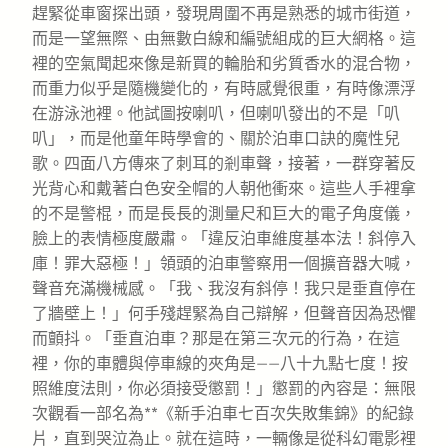
趕緊從車窗探出頭，發現周圍不再是熟悉的城市街道，
而是一望無際、由無數白線和編號組成的巨大網格。這
裡的空氣聞起來像是新買的輪胎和劣質香水的混合物，
而重力似乎是隨機變化的，有時感覺很重，有時像漂浮
在游泳池裡。他試圖按喇叭，但喇叭發出的不是「叭
叭」，而是他童年時學會的、關於泊車口訣的魔性兒
歌。四面八方傳來了刺耳的剎車聲，接著，一群穿著反
光背心和戴著白色安全帽的人朝他衝來。這些人手裡拿
的不是警棍，而是長長的測量尺和巨大的電子角度儀，
臉上的表情極度嚴肅。「違反泊車維度基本法！斜停入
庫！罪大惡極！」領頭的泊車警察用一個擴音器大喊，
聲音充滿機械感。「我、我沒有斜停！我只是垂直停在
了牆壁上！」何手殘趕緊為自己辯解，但聲音因為恐懼
而顫抖。「垂直泊車？那是在第三次元的行為，在這
裡，你的車體與停車線的夾角是——八十九點七度！按
照維度法則，你必須接受懲罰！」懲罰的內容是：無限
次觀看一部名為**《新手泊車七百次失敗集錦》的紀錄
片，直到哭泣為止。就在這時，一輛像是從科幻電影裡