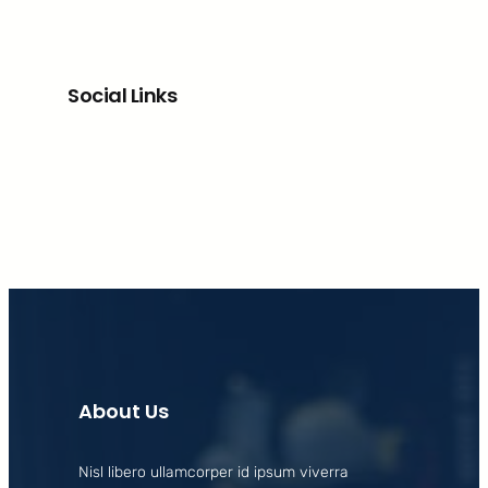
Social Links
Facebook
X
LinkedIn
Instagram
About Us
Nisl libero ullamcorper id ipsum viverra