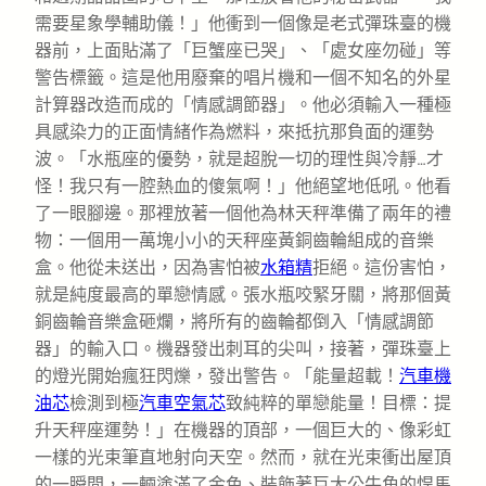
需要星象學輔助儀！」他衝到一個像是老式彈珠臺的機
器前，上面貼滿了「巨蟹座已哭」、「處女座勿碰」等
警告標籤。這是他用廢棄的唱片機和一個不知名的外星
計算器改造而成的「情感調節器」。他必須輸入一種極
具感染力的正面情緒作為燃料，來抵抗那負面的運勢
波。「水瓶座的優勢，就是超脫一切的理性與冷靜…才
怪！我只有一腔熱血的傻氣啊！」他絕望地低吼。他看
了一眼腳邊。那裡放著一個他為林天秤準備了兩年的禮
物：一個用一萬塊小小的天秤座黃銅齒輪組成的音樂
盒。他從未送出，因為害怕被
水箱精
拒絕。這份害怕，
就是純度最高的單戀情感。張水瓶咬緊牙關，將那個黃
銅齒輪音樂盒砸爛，將所有的齒輪都倒入「情感調節
器」的輸入口。機器發出刺耳的尖叫，接著，彈珠臺上
的燈光開始瘋狂閃爍，發出警告。「能量超載！
汽車機
油芯
檢測到極
汽車空氣芯
致純粹的單戀能量！目標：提
升天秤座運勢！」在機器的頂部，一個巨大的、像彩虹
一樣的光束筆直地射向天空。然而，就在光束衝出屋頂
的一瞬間，一輛塗滿了金色、裝飾著巨大公牛角的悍馬