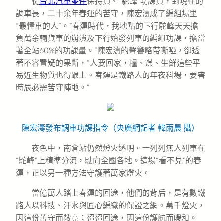
從
台北汽車零件
保持員、“駝峰”功課員，到現在的
調車長，二十余年春運的苦守，陳宏濤成了編組場里
“最懂車的人”。“春運時代，我地點的下行駝峰天天擔
負萬余輛貨車的崩潰及下行始發列車的編組功課，擔當
著全站60%的功課量。”陳宏濤的聲響略帶嘶啞，卻透
著不容置疑的果斷，“人要回家，糧、煤、生鮮這些平
易近生物質也得跟上。春運是鐵路人的年夜科場，要害
時辰必需苦守陣地。”
陳宏濤發布調車功課指令（央廣網記者 韓雨晨 攝）
夜色中，南倉站仍然燈火透明。一列列無人列車在
“駝峰”上精準分流，駛向全國各地。這場“看不見”的春
運，正以另一種方法守護著萬家燈火。
當億萬人踏上春運的回途，他們的背后，是有數鐵
路人以科技、汗水與匠心編織的保證之網。萬千燈火，
因這份苦守而敞亮；迢迢回途，因這份護航而暖和。