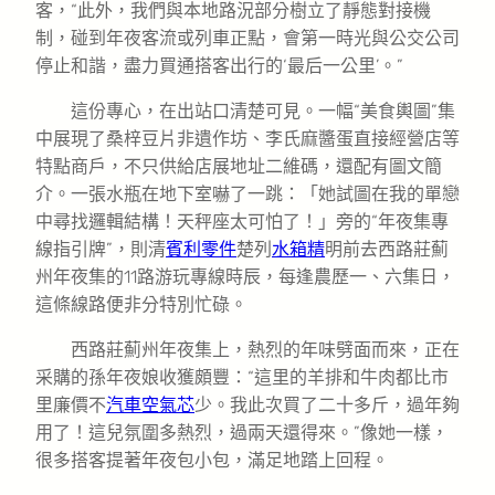
客，“此外，我們與本地路況部分樹立了靜態對接機
制，碰到年夜客流或列車正點，會第一時光與公交公司
停止和諧，盡力買通搭客出行的‘最后一公里’。”
這份專心，在出站口清楚可見。一幅“美食輿圖”集
中展現了桑梓豆片非遺作坊、李氏麻醬蛋直接經營店等
特點商戶，不只供給店展地址二維碼，還配有圖文簡
介。一張水瓶在地下室嚇了一跳：「她試圖在我的單戀
中尋找邏輯結構！天秤座太可怕了！」旁的“年夜集專
線指引牌”，則清
賓利零件
楚列
水箱精
明前去西路莊薊
州年夜集的11路游玩專線時辰，每逢農歷一、六集日，
這條線路便非分特別忙碌。
西路莊薊州年夜集上，熱烈的年味劈面而來，正在
采購的孫年夜娘收獲頗豐：“這里的羊排和牛肉都比市
里廉價不
汽車空氣芯
少。我此次買了二十多斤，過年夠
用了！這兒氛圍多熱烈，過兩天還得來。”像她一樣，
很多搭客提著年夜包小包，滿足地踏上回程。