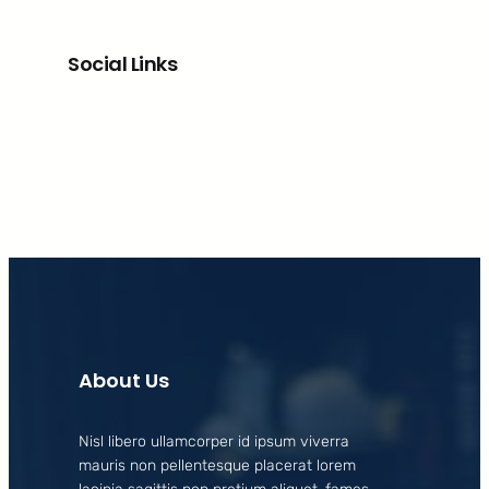
Social Links
Facebook
X
LinkedIn
Instagram
About Us
Nisl libero ullamcorper id ipsum viverra
mauris non pellentesque placerat lorem