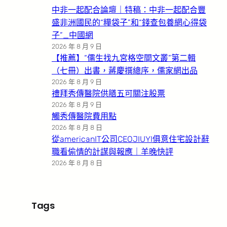
中非一起配合論壇｜特稿：中非一起配合豐
盛非洲國民的“糧袋子”和“錢查包養網心得袋
子”_中國網
2026 年 8 月 9 日
【推薦】“儒生找九宮格空間文叢”第二輯
（七冊）出書，蔣慶撰總序，儒家網出品
2026 年 8 月 9 日
禮拜秀傳醫院供膳五可關注股票
2026 年 8 月 9 日
觸秀傳醫院費用點
2026 年 8 月 8 日
從americanIT公司CEOJIUYI俱意住宅設計辭
職看偷情的計謀與報應｜羊晚快評
2026 年 8 月 8 日
Tags