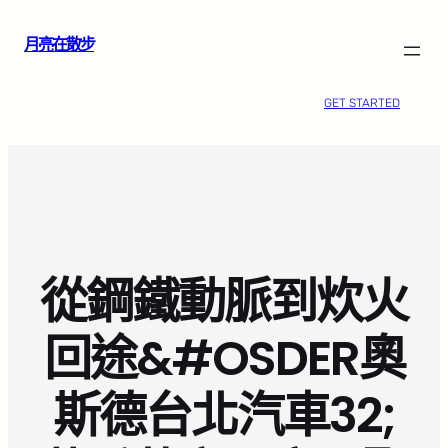
跳
月亮在散步
至
主
要
GET STARTED
內
容
從鋼鐵動脈到炊火
回途&#OSDER奧
斯德台北汽車32;