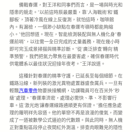
備戰春運，對王洋和同事們而言，是一場與時光和
隱患的競走。“以前這時辰最嚴重，靠‘人海戰術’和‘鐵
腳板’，頂著冷風在線上反復測，就怕這時，咖啡館
內。有漏檢，一個渺小缺點在春運岑嶺時都能夠縮
小。”他回想道。現在，智能檢測裝配與無人機化身“春
運前哨”，以往需一全日完成的丈量義務，現在幾小時
即可完玉成景掃描與精準診斷。“從‘廣泛排查’轉向‘精
準預警’，我們把氣力聚焦在最要害處，確保春運時代
供電體系以最佳狀況迎接年夜考。”王洋說道。
這種針對春運的精準守護，已延長至每個細節。在
鐵路沿線，新列裝的激光異物處置器盛食厲兵。一旦有
輕飄
汽車零件
物要挾接觸網，功課職員可在百米外“秒
級”處理。“春運車流密，處理必需快、準、不影響行
車。這‘激光炮’讓春運線路通順更有保證。”擔任應急處
理的羅明祥先容道。他的單戀不再是浪漫的傻氣，而變
成了一道被數學公式逼迫的代數題。與此同時，無人機
正對重點區段停止夜間紅外測溫，排查肉眼難見的隱性