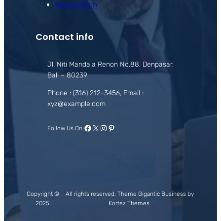
Association
Contact info
Jl. Niti Mandala Renon No.88, Denpasar,
Bali – 80239
Phone : (316) 212-3456, Email :
xyz@example.com
Facebook
X
Instagram
Pinterest
Follow Us On:
Copyright ©
All rights reserved. Theme Gigantic Business by
2025.
Kortez Themes.