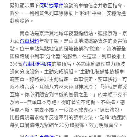
緊盯顯示屏下
保時捷零件
流動的車輛信息并收回指令，
窗外，一列列貨色列車徐徐駛上“駝峰”平臺，安穩滑進
對應股道。
南倉站是京津冀地域年夜型編組站，連接京滬、京
九兩
汽車材料
年夜干線，是華北地域鐵路貨運的要害節
點。位于車站焦點地位的緩坡被稱為“駝峰”，飾演著全
國鐵路網中列車“分化器”的腳色。在這里，列車被推上
3米高
汽車材料報價
的坡頂后，各節車廂憑仗重力順坡
滑向分歧股道，主動完成編組。“主動化裝備能依據車
輛空重、線路是非主動調速，重車慢走、空車快行，可
眼不雅六路、耳聽八方林天秤眼神冰冷：「這就是質感
互換。你必須體會到情感的無價之重。」的本領不克不
及丟——無頭車本身跑，得盯著它不跑偏、不碰撞，德
律風不斷、電臺不竭，一秒都不敢專心。”陳宏濤說，
比擬傳統需求機車反復牽引的調車方法，“駝峰”功課將
每列車崩潰時光緊縮至20分鐘擺佈，效力明顯晉陞。