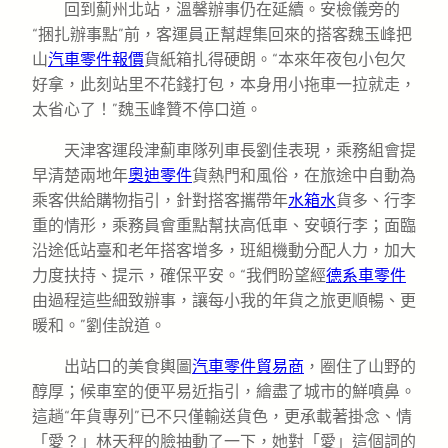
回到薊州北站，溫馨辦事仍在延續。安檢儀旁的
“捆扎辦事點”前，客運員正幫趕集回來的搭客魏玉峰把
山
汽車零件報價
貨紙箱扎得硬朗。“本來年夜包小包欠
好拿，此刻站里不花錢打包，本身用小拖車一拉就走，
太省心了！”魏玉峰贊不停口道。
天津客運段津薊車隊列車長劉佳表現，乘務組會提
早清楚兩地年
奧迪零件
貨熱門和風俗，在旅途中自動為
乘客供給購物指引，針對搭客攜帶年
水箱水
貨多、行李
重的情形，乘務員會重點幫扶高低車、安頓行李；面臨
沿途低站臺和老年搭客增多，班組機動分配人力，加大
力度扶持、提示，確保平安。“我們盼望經
德系車零件
由過程這些細致辦事，讓每小我的年貨之旅更順暢、更
暖和。”劉佳說道。
出站口的美食輿圖
汽車零件貿易商
，圈住了山野的
醇厚；候車室的便平易近指引，繪盡了城市的鮮噴鼻。
這趟“年貨專列”已不只僅輸送貨色，更承載著掛念、情
「愛？」林天秤的臉抽動了一下，她對「愛」這個詞的