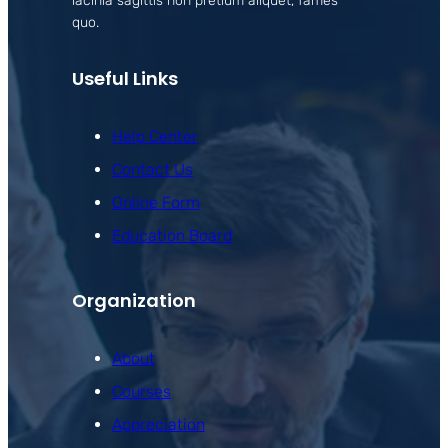
lacinia sagittis non pretium aliquet, fames
quo.
Useful Links
Help Center
Contact Us
Online Form
Education Board
Organization
About
Courses
Appreciation