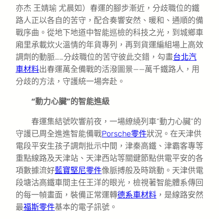
亦杰 王婧瑜 尤晨如）春運的腳步漸近，分歧職位的鐵
路人正以各自的苦守，配合奏響安然、暖和、通順的備
戰序曲。從地下地道中智能巡檢的科技之光，到城鄉車
廂里承載炊火溫情的年貨專列，再到貨運編組場上高效
調劑的動脈……分歧職位的苦守彼此交錯，勾畫
台北汽
車材料
出春運萬全備戰的活潑圖景——萬千鐵路人，用
分歧的方法，守護統一場奔赴。
“動力心臟”的智能進級
春運集結號吹響前夜，一場繚繞列車“動力心臟”的
守護已周全進進智能備戰
Porsche零件
狀況。在天津供
電段平安生孩子調劑批示中間，津秦高鐵、津霸客專等
重點線路及天津站、天津西站等關鍵節點供電平安的各
項數據流好
藍寶堅尼零件
像脈搏般及時跳動。天津供電
段塘沽高鐵車間主任王洋的眼光，檢視著智能體系傳回
的每一幀畫面，裝備正常運轉
德系車材料
，是線路安然
最
福斯零件
基本的電子訊號。