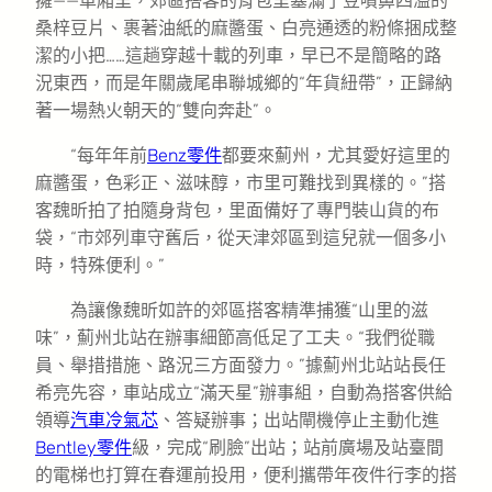
擁——車廂里，郊區搭客的背包里塞滿了豆噴鼻四溢的
桑梓豆片、裹著油紙的麻醬蛋、白亮通透的粉條捆成整
潔的小把……這趟穿越十載的列車，早已不是簡略的路
況東西，而是年關歲尾串聯城鄉的“年貨紐帶”，正歸納
著一場熱火朝天的“雙向奔赴”。
“每年年前
Benz零件
都要來薊州，尤其愛好這里的
麻醬蛋，色彩正、滋味醇，市里可難找到異樣的。”搭
客魏昕拍了拍隨身背包，里面備好了專門裝山貨的布
袋，“市郊列車守舊后，從天津郊區到這兒就一個多小
時，特殊便利。”
為讓像魏昕如許的郊區搭客精準捕獲“山里的滋
味”，薊州北站在辦事細節高低足了工夫。“我們從職
員、舉措措施、路況三方面發力。”據薊州北站站長任
希亮先容，車站成立“滿天星”辦事組，自動為搭客供給
領導
汽車冷氣芯
、答疑辦事；出站閘機停止主動化進
Bentley零件
級，完成“刷臉”出站；站前廣場及站臺間
的電梯也打算在春運前投用，便利攜帶年夜件行李的搭