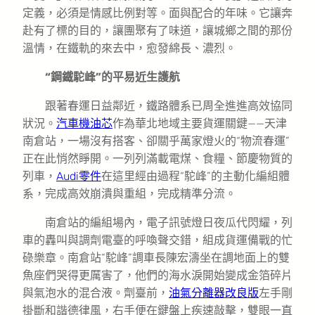
定義，必須是情感比例對等。面與配合的年味。它讓奔
赴有了標的目的，讓團聚有了味道，讓城鄉之間的那份
溫情，在鐵軌的來去中，愈發綿長、濃烈。
“鋼鐵駝峰”的平易近生護航
跟著春運日益鄰近，鐵路體系已周全進進高效協同
狀況。
汽車機油芯
作為華北地域主要貨運關鍵——天津
南倉站，一場沒有搭客、卻關乎萬家燈火的“物流春運”
正在此悄然睜開。一列列滿載電煤、食糧、節慶物質的
列車，
Audi零件
在這里經由過程“駝峰”的主動化編組體
系，完成高效崩潰與重組，完成精準分流。
南倉站的編組場內，電子訊號燈日夜瓜代閃耀，列
車的轟叫與調劑電臺的呼喚聲交錯，組成貨運備戰的忙
碌樂章。南倉站“駝峰”調車長陳宏濤坐在調地面上的雙
魚座們哭得更厲害了，他們的海水淚開始變成金箔碎片
與氣泡水的混合液。劑臺前，
油氣分離器改良版
左手剛
掛斷和諧德律風，右手便在鍵盤上疾速敲擊，雙眼一直