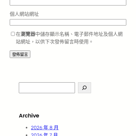
個人網站網址
在
瀏覽器
中儲存顯示名稱、電子郵件地址及個人網
站網址，以供下次發佈留言時使用。
S
e
a
r
Archive
c
h
2026 年 8 月
2026 年 7 月