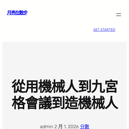
跳
月亮在散步
至
主
要
GET STARTED
內
容
從用機械人到九宮
格會議到造機械人
admin
·
2 月 1, 2026
·
分數