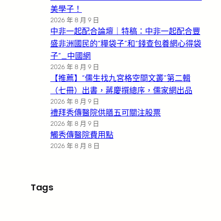
美學子！
2026 年 8 月 9 日
中非一起配合論壇｜特稿：中非一起配合豐
盛非洲國民的“糧袋子”和“錢查包養網心得袋
子”_中國網
2026 年 8 月 9 日
【推薦】“儒生找九宮格空間文叢”第二輯
（七冊）出書，蔣慶撰總序，儒家網出品
2026 年 8 月 9 日
禮拜秀傳醫院供膳五可關注股票
2026 年 8 月 9 日
觸秀傳醫院費用點
2026 年 8 月 8 日
Tags