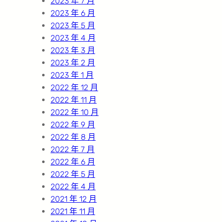
2023 年 7 月
2023 年 6 月
2023 年 5 月
2023 年 4 月
2023 年 3 月
2023 年 2 月
2023 年 1 月
2022 年 12 月
2022 年 11 月
2022 年 10 月
2022 年 9 月
2022 年 8 月
2022 年 7 月
2022 年 6 月
2022 年 5 月
2022 年 4 月
2021 年 12 月
2021 年 11 月