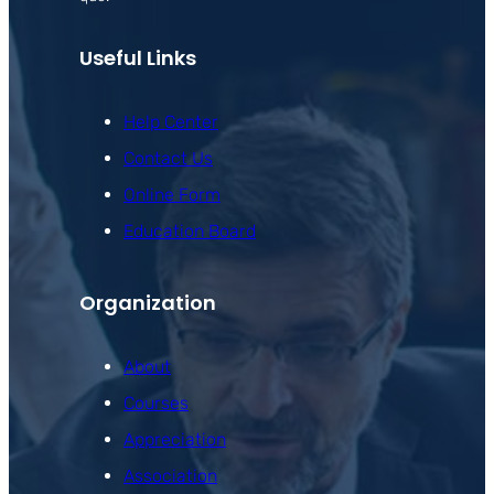
Useful Links
Help Center
Contact Us
Online Form
Education Board
Organization
About
Courses
Appreciation
Association