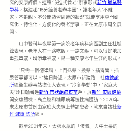
究的安康評價。這種“嵌進式養老”辦事形式
新竹 職業醫
學科
，構建起“15分鐘養老辦事圈”，讓老年人“不離
家、不離親、不分開熟習周遭的狀況”就能享用專門研
究化、特性化、方便化的養老辦事，正在太原市周全展
開。
山中醫科年夜學第一病院老年病科病區副主任杜毓
鋒表現，老年人在一路吃飯，一路文娛，可以很好地加
重孤單感，增添幸福感，是一種安康老年生涯的形式。
“只需一個德律風，上門送藥、換藥、插胃管、插
尿管等都可以。”連日降溫，太原市新建路二社
康德診
所
區衛生辦事站擔任人表現，“冷冬舉動”中，“家庭大
夫”逐日輪番進
新竹 帶狀皰疹疫苗
戶，展
新竹 東區健檢
開安康體檢、高血壓和糖尿病等慢性病隨訪。2020年
末太原市首例由家庭大夫線上轉診患者，就來自該社
新
竹 減重 診所
區。
截至2021年末，太張水瓶的「傻氣」與牛土豪的