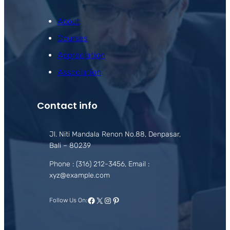
About
Courses
Appreciation
Association
Contact info
Jl. Niti Mandala Renon No.88, Denpasar,
Bali – 80239
Phone : (316) 212-3456, Email :
xyz@example.com
Facebook
X
Instagram
Pinterest
Follow Us On: