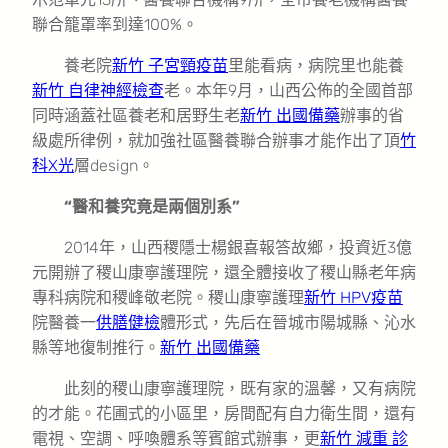
聯合籠罩率到達100%。
養老院
新竹 子宮頸疫苗
里能看病，病院里也能養
新竹 自律神經檢查
老。本年9月，山西公佈的全國首部
同時涵蓋社區養老和居野生老
新竹 出國備藥
辦事的省
級處所律例，就加強社區醫養聯合辦事才能作出了頂
竹
科X光
層design。
“醫和養究竟是兩個別系”
2014年，山西稷隱士楊銀喜報答故鄉，投資近3億
元開辦了稷山康寧護理院，還全體接收了稷山縣老年病
專科病院和稷峰敬老院。稷山康寧護理
新竹 HPV疫苗
院醫養一
供膳健檢
體形式，先后在晉城市陽城縣、沁水
縣等地復制推行。
新竹 出國備藥
此刻的稷山康寧護理院，既有家的溫馨，又有病院
的才能。花圃式的小區里，房間配有自力衛生間，還有
電視、空調、呼喚體系等賓館式辦事，更
新竹 減重 診