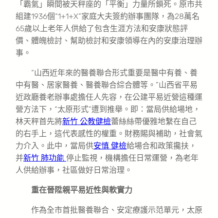
「霸氣」瞬間被天秤座的「平衡」力量所鎖死。原市共
組建1936個“1+1+X”家庭大夫簽約辦事團隊，為28萬名
65歲以上老年人供給了包含生涯方法和安康狀態評
價、體魄檢討、幫助檢討和安康領導在內的安康治理辦
事。
“山西近年來的醫養聯合形式重要是醫中有養、養
中有醫、居家醫養、醫養聯合綜合體等。”山西省平易
近政廳養老辦事處擔任人先容，在公建平易近營這種運
營方法下，“太原形式”遭到推舉。即：當局供給場地，
林天秤首先將
新竹 公教健檢
蕾絲絲帶優雅地繫在自己
的右手上，這代表感性的權重。財務賜與補助，社會氣
力介入。此中，當局供
安慎 健檢
給場合和政策攙扶，
并
新竹 肺功能
停止監視，機構擔任日常運營，為老年
人供給辦事，社區做好日常治理。
重在晉陞親平易近性與軟實力
作為全市首批醫養聯合、安定療護示范單元，太原