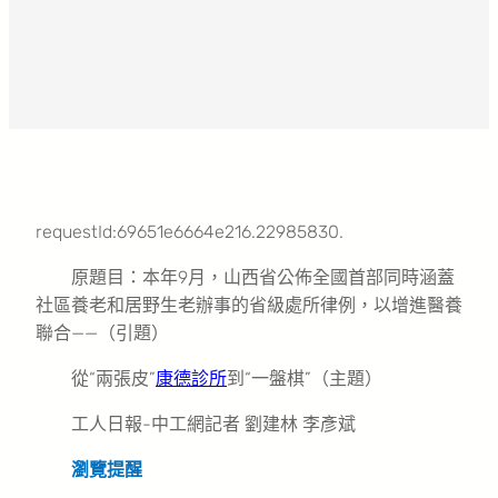
requestId:69651e6664e216.22985830.
原題目：本年9月，山西省公佈全國首部同時涵蓋
社區養老和居野生老辦事的省級處所律例，以增進醫養
聯合——（引題）
從“兩張皮”
康德診所
到“一盤棋”（主題）
工人日報-中工網記者 劉建林 李彥斌
瀏覽提醒