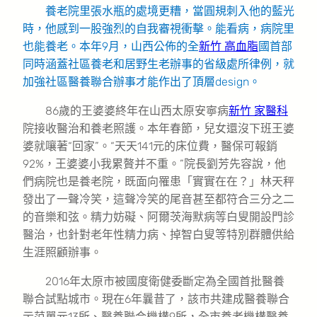
養老院里張水瓶的處境更糟，當圓規刺入他的藍光
時，他感到一股強烈的自我審視衝擊。能看病，病院里
也能養老。本年9月，山西公佈的全
新竹 高血脂
國首部
同時涵蓋社區養老和居野生老辦事的省級處所律例，就
加強社區醫養聯合辦事才能作出了頂層design。
86歲的王婆婆終年在山西太原安寧病
新竹 家醫科
院接收醫治和養老照護。本年春節，兒女還沒下班王婆
婆就嚷著“回家”。“天天141元的床位費，醫保可報銷
92%，王婆婆小我累贅并不重。”院長劉芳先容說，他
們病院也是養老院，既面向罹患「實實在在？」林天秤
發出了一聲冷笑，這聲冷笑的尾音甚至都符合三分之二
的音樂和弦。精力妨礙、阿爾茨海默病等白叟開設門診
醫治，也針對老年性精力病、掉智白叟等特別群體供給
生涯照顧辦事。
2016年太原市被國度衛健委斷定為全國首批醫養
聯合試點城市。現在6年曩昔了，該市共建成醫養聯合
示范單元13所、醫養聯合機構9所，全市養老機構醫養