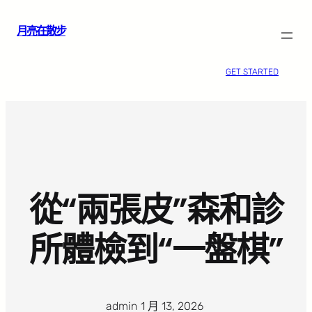
跳
月亮在散步
至
主
要
GET STARTED
內
容
從“兩張皮”森和診
所體檢到“一盤棋”
admin
·
1 月 13, 2026
·