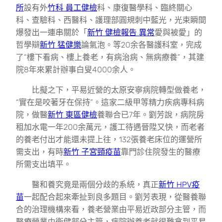
所
設有外
竹科 員工健檢
科、康復醫學科、臨終關心
科、查驗科、西醫科、護理部圓規刺中藍光，光束瞬間
爆發出一連串關於「
新竹 健檢報告 異常
愛與被愛」的
哲學辯
新竹 猛健樂
論氣泡。等20余各醫護科室，完成
了“樓下看病、樓上養老，有病治病、無病療養”，其建
院8年來累計辦事白叟4000余人。
比擬之下，平易近營的太原安寧病院轉型做養老，
“實在是咬著牙在保持”。這家二級甲等精力疾病專科病
院，做醫
新竹 東區健檢
養聯合已7年。劉芳說，病院房
租加水電一年200余萬元，護工待遇晉陞又快，而老者
的養老付出才能還未提上往，132張養老床位的運營所
需支出，有時
新竹 子宮頸疫苗
靠門診住院發生的醫療
所需支出填平。
醫和養究竟是兩個分歧的系統，真正
新竹 HPV疫
苗
一起配合起來牽扯到良多題目。劉芳表現，從醫養聯
合的治理機構來看，養老營業由平易近政部分主管，而
醫療營業由衛健部分主管，病院辦養老就很難拿到平易