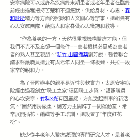
安寧病院可以或許為疾病終末期患者或老年患者在臨終
前經由過程把持苦楚和不適癥狀，供給身材、心思、
森
和診所
精力等方面的照顧和人文關心等辦事，還組建有
心思安慰團隊，給病人和家眷做心思徵詢和教導。
“作為養老的一方，天然很重視機構醫療才能，但
我們不克不及忘卻一個條件——養老機構必需成為養老
者的熟人甚至親朋。”
新竹 出國備藥
劉芳說，醫養聯合
請求醫護職員還要有與老年人同坐一條板凳、共拉一段
家常的親和力。
為了晉陞辦事的親平易近性與軟實力，太原安寧病
院經由過程創立“職工之家”穩固職工步隊，“護照職員
的心坎安寧，
竹科X光
有回屬感，方能激起辦事的新活
氣。”固然用房嚴重，劉芳力主開辟了一間運動室，常
常展開插花、編織等手工培訓，還設置了“年度紅花
榜”。
缺少從事老年人醫療護理的專門研究人才，是養老