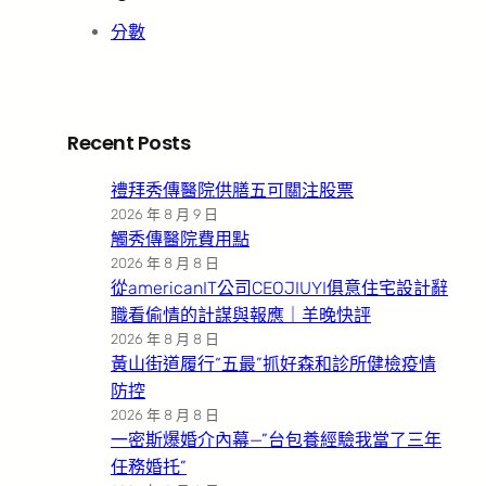
分數
Recent Posts
禮拜秀傳醫院供膳五可關注股票
2026 年 8 月 9 日
觸秀傳醫院費用點
2026 年 8 月 8 日
從americanIT公司CEOJIUYI俱意住宅設計辭
職看偷情的計謀與報應｜羊晚快評
2026 年 8 月 8 日
黃山街道履行“五最”抓好森和診所健檢疫情
防控
2026 年 8 月 8 日
一密斯爆婚介內幕—”台包養經驗我當了三年
任務婚托”