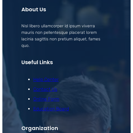
About Us
Nisl libero ullamcorper id ipsum viverra
mauris non pellentesque placerat lorem
lacinia sagittis non pretium aliquet, fames
quo.
Useful Links
Help Center
Contact Us
Online Form
Education Board
Organization