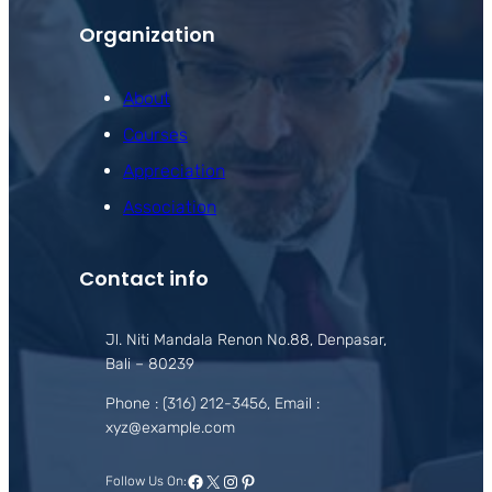
Organization
About
Courses
Appreciation
Association
Contact info
Jl. Niti Mandala Renon No.88, Denpasar,
Bali – 80239
Phone : (316) 212-3456, Email :
xyz@example.com
Facebook
X
Instagram
Pinterest
Follow Us On: