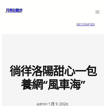
跳
月亮在散步
至
主
要
GET STARTED
內
容
徜徉洛陽甜心一包
養網“風車海”
admin
·
1 月 9, 2026
·