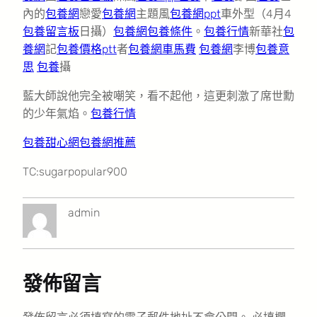
內的
包養網
戀愛
包養網
主題風
包養網ppt
車外型（4月4
包養留言板
日攝）
包養網
包養條件
。
包養行情
新華社
包
養網
記
包養價格ptt
者
包養網車馬費
包養網
李博
包養意
思
包養
攝
藍大師說他完全被嘲笑，看不起他，這更刺激了席世勳
的少年氣焰。
包養行情
包養甜心網
包養網推薦
TC:sugarpopular900
admin
發佈留言