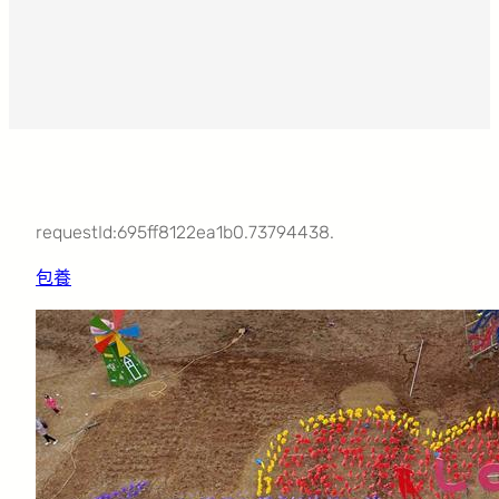
requestId:695ff8122ea1b0.73794438.
包養