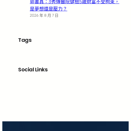
郭書真：3秀傳醫院健檢5歲財富不受拘束，
是夢想還是壓力？
2026 年 8 月 7 日
Tags
Social Links
Facebook
X
LinkedIn
Instagram