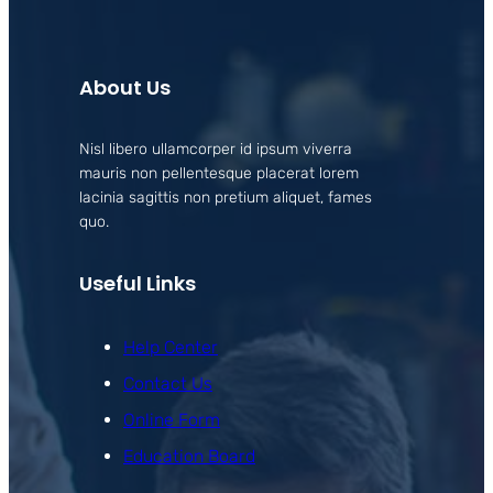
About Us
Nisl libero ullamcorper id ipsum viverra
mauris non pellentesque placerat lorem
lacinia sagittis non pretium aliquet, fames
quo.
Useful Links
Help Center
Contact Us
Online Form
Education Board