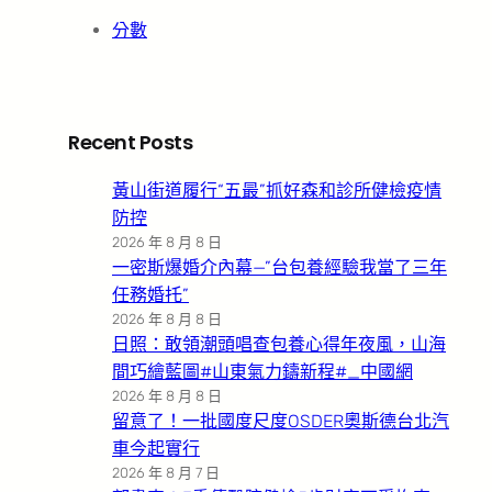
分數
Recent Posts
黃山街道履行“五最”抓好森和診所健檢疫情
防控
2026 年 8 月 8 日
一密斯爆婚介內幕—”台包養經驗我當了三年
任務婚托”
2026 年 8 月 8 日
日照：敢領潮頭唱查包養心得年夜風，山海
間巧繪藍圖#山東氣力鑄新程#_中國網
2026 年 8 月 8 日
留意了！一批國度尺度OSDER奧斯德台北汽
車今起實行
2026 年 8 月 7 日