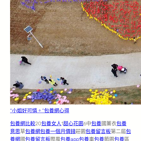
“小姐好可憐。”包養網心得
包養網比較
20
包養女人
1
甜心花園
6中
包養
國薰衣
包養
意思
草
包養網
包養一個月價錢
莊園
包養留言板
第二屆
包
養網
國
包養留言板
際風
包養app
包養
車
包養
節園
包養
區