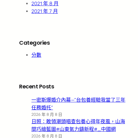
2021 年 8 月
2021 年 7 月
Categories
分數
Recent Posts
一密斯爆婚介內幕—”台包養經驗我當了三年
任務婚托”
2026 年 8 月 8 日
日照：敢領潮頭唱查包養心得年夜風，山海
間巧繪藍圖#山東氣力鑄新程#_中國網
2026 年 8 月 8 日