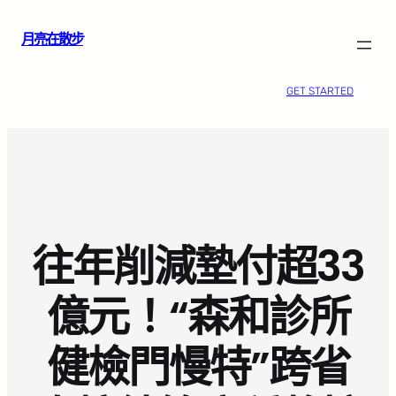
跳
月亮在散步
至
主
要
GET STARTED
內
容
往年削減墊付超33
億元！“森和診所
健檢門慢特”跨省