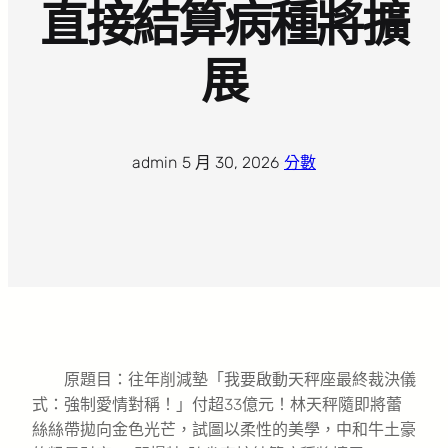
直接結算病種將擴
展
admin
·
5 月 30, 2026
·
分數
原題目：往年削減墊「我要啟動天秤座最終裁決儀
式：強制愛情對稱！」付超33億元！林天秤隨即將蕾
絲絲帶拋向金色光芒，試圖以柔性的美學，中和牛土豪