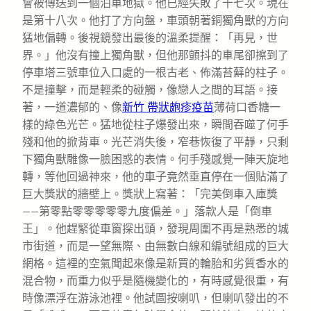
會被傳送到一個泊車地獄。他已經失敗了十七次。現在
是第十八次。他打了方向盤，車頭朝著銅獨角獸的方向
猛地偏轉。後視鏡發出最後的溫柔提醒：「再見，世
界。」他沒有撞上獨角獸，但他那顫抖的車尾卻擦到了
停車塔三號車位入口處的一根古老、佈滿苔蘚的柱子。
不是撞擊，而是輕柔的碰觸，像戀人之間的耳語。接
著，一道濃郁的、像
新竹 帶狀皰疹疫苗
薄荷口香糖一
樣的綠色光芒。猛地從柱子爆發出來，瞬間吞噬了何手
殘和他的掀背車。光芒消失後，窄巷恢復了平靜，只剩
下獨角獸雕像一臉困惑的表情。何手殘感覺一陣天旋地
轉，等他回過神來，他的車子竟然垂直停在一個貼滿了
巨大獎狀的牆壁上。獎狀上寫著：「完美倒車入庫獎
——第零點零零零零零九度偏差。」落款人是「倒車
王」。他趕緊從車窗探出頭，發現周圍不再是熟悉的城
市街道，而是一望無際、由無數白線和編號組成的巨大
網格。這裡的空氣聞起來像是新買的輪胎和劣質香水的
混合物，而重力似乎是隨機變化的，有時感覺很重，有
時像漂浮在游泳池裡。他試圖按喇叭，但喇叭發出的不