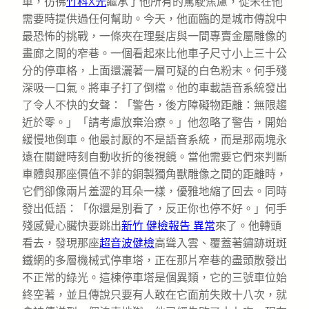
車，彷彿
竹科X光
繼承了他所有的駕駛焦慮，從未在他
需要時提供過任何幫助。今天，他面臨的是城市傳說中
最恐怖的挑戰，一條夾在理髮店與一間專賣金屬雕像的
畫廊之間的窄巷。一個看起來比他車子尺寸小上三十公
分的停車格，上面還灑著一層可疑的白色粉末。何手殘
深吸一口氣。將車子打了倒檔。他的車載語音系統發出
了令人不快的女聲：「警告，後方障礙物距離：無限趨
近於零。」「請考慮放棄治療。」他忽略了警告，開始
緩慢地倒車。他最討厭的不是語音系統，而是那兩塊永
遠在關鍵時刻自動收折的後視鏡。當他需要它們來判斷
車體與那座價值不菲的銅製獨角獸雕像之間的距離時，
它們卻像兩片羞澀的耳朵一樣，優雅地縮了回去。同時
發出低語：「你還是別看了，反正你也停不好。」何手
殘感覺心臟快要跳出
新竹 健檢報告 異常
來了。他轉頭
看去，發現那座
超音波健檢
高聳入雲、覆蓋著鏽跡斑斑
鐵網的多層機械式停車塔，正在那片窄巷的盡頭散發出
不正常的綠光。這棟停車塔是個異類，它的三號車位始
終空著，並且傳說只要有人敢在它面前失敗十八次，就