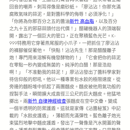
回音的嘲弄，刺耳得像是磨砂紙。「廖沾沾！你那充滿
腐敗氣味的蒜泥，是對醬料學的侮辱！必須淨化！」
「你將為你那百分之五的醬油
新竹 高血脂
，以及百分
之九十五的邪惡蒜頭付出代價！」醋罐機器人的頂端裂
開，露出了一個巨大的管口，正在聚積藍色光芒。K-
999特務用它穿著燕尾服的小爪子，一把抓住了廖沾沾
的褲腳催促著他。「快點！沾沾先生！那是醋酸離子
炮！專門用來溶解有機發酵物的！」「它會把你的蒜泥
在零點一秒內變成無菌的、純淨的白醋！那是浩劫
啊！」「不准動我的蒜泥！」廖沾沾發出了醬料學家對
待信仰般的怒吼。他以一種專業包水餃的極限速度，從
旁邊的麵粉堆中抓起了兩團麵皮。麵皮被他用氣功般的
捏製手法，瞬間擴大成直徑三公尺的巨大麵皮。他猛地
擲出，兩
新竹 自律神經檢查
張麵皮在空中交疊，變成
一個半透明的防禦護盾。這就是家傳《沾醬秘笈》中記
載的「水餃皮護盾」，薄韌而充滿彈性。藍色離子炮光
束猛烈地擊中麵皮護盾，發出了一聲像是汽水開蓋的聲