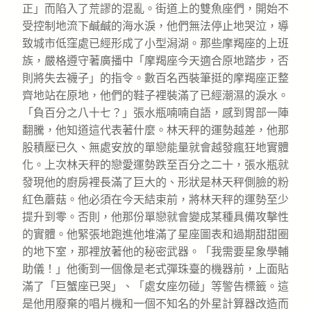
正」而陷入了荒謬的混亂。街道上的雙魚座們，開始不
受控制地流下鹹鹹的海水淚，他們無法停止地哭泣，導
致城市低窪處已經形成了小型潟湖。那些摩羯座的上班
族，嚴格遵守著廣播中「摩羯座今天適合原地踏步，否
則將失去襪子」的指令。數百名西裝筆挺的摩羯座正整
齊地站在原地，他們的鞋子裡裝滿了已經潮濕的淚水。
「負百分之八十七？」張水瓶喃喃自語，感到胃部一陣
翻騰，他知道這代表著什麼。林天秤的運勢越差，他那
股積壓已久、無處安放的單戀能量就會越發瘋狂地實體
化。上次林天秤的戀愛運勢跌至百分之二十，張水瓶就
發現他的廚房裡長滿了巨大的、形狀是林天秤側臉的粉
紅色蘑菇。他必須在今天結束前，將林天秤的運勢至少
提升到零。否則，他那份單戀就會變成某種具備攻擊性
的實體。他緊張地跑進他堆滿了星座圖表和過期甜甜圈
的地下室，那裡放著他的秘密武器。「我需要星象學輔
助儀！」他衝到一個像是老式彈珠臺的機器前，上面貼
滿了「巨蟹座已哭」、「處女座勿碰」等警告標籤。這
是他用廢棄的唱片機和一個不知名的外星計算器改造而