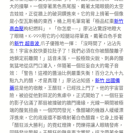
大的撞擊。一個穿著黑色燕尾服、戴著太陽眼鏡的太空
吉娃娃，正從牆上的破洞鑽進來。它的背上揹著一個像
是小型瓦斯桶的東西，桶上用毛筆寫著「極品紅棗
新竹
高血壓
枸杞燃料」。「你怎麼——」廖沾沾驚訝地瞪大
了眼睛。K-999用它的小短腿站得筆直，戴著白色手套
的
新竹 超音波
爪子優雅地一揮：「沒時間了，沾沾先
生！宇宙水餃快要拉肚子了！我們必須在你被醋酸離子
炮鎖定前離開！」話音未落，一股極致尖銳、刺鼻的酸
氣猛地從店門口灌入，伴隨著一個狂妄自大的電子音
效：「警告！這裡的醬油比例嚴重失衡！百分之九十九
點九九的醋，才是真理！」廖沾沾知道，
新竹 出國備
藥
這是他的宿敵，王醋狂，已經找上門了。他的宇宙冒
險，被迫從他對蒜泥的焦慮中，正式開始了。一個狂妄
的影子佔滿了那扇被撞破的牆門邊緣，光線一瞬間被極
端的酸氣扭曲。一個閃閃發光、像醋罐的機器人緩緩漂
浮進來，它的底座還不斷噴射著白色醋霧。它身上掛著
「醋狂派大勝利」的霓虹燈牌，閃爍得讓人眼睛發疼，
同時發出警報。王醋狂的聲音再次響起，這次帶著金屬