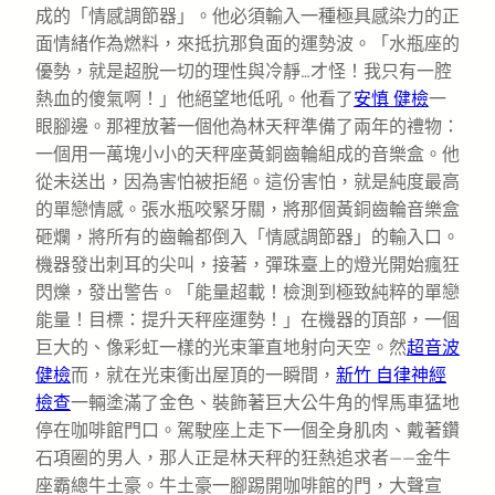
成的「情感調節器」。他必須輸入一種極具感染力的正
面情緒作為燃料，來抵抗那負面的運勢波。「水瓶座的
優勢，就是超脫一切的理性與冷靜…才怪！我只有一腔
熱血的傻氣啊！」他絕望地低吼。他看了
安慎 健檢
一
眼腳邊。那裡放著一個他為林天秤準備了兩年的禮物：
一個用一萬塊小小的天秤座黃銅齒輪組成的音樂盒。他
從未送出，因為害怕被拒絕。這份害怕，就是純度最高
的單戀情感。張水瓶咬緊牙關，將那個黃銅齒輪音樂盒
砸爛，將所有的齒輪都倒入「情感調節器」的輸入口。
機器發出刺耳的尖叫，接著，彈珠臺上的燈光開始瘋狂
閃爍，發出警告。「能量超載！檢測到極致純粹的單戀
能量！目標：提升天秤座運勢！」在機器的頂部，一個
巨大的、像彩虹一樣的光束筆直地射向天空。然
超音波
健檢
而，就在光束衝出屋頂的一瞬間，
新竹 自律神經
檢查
一輛塗滿了金色、裝飾著巨大公牛角的悍馬車猛地
停在咖啡館門口。駕駛座上走下一個全身肌肉、戴著鑽
石項圈的男人，那人正是林天秤的狂熱追求者——金牛
座霸總牛土豪。牛土豪一腳踢開咖啡館的門，大聲宣