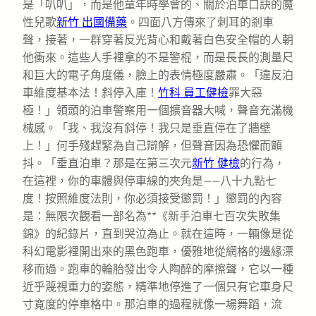
是「叭叭」，而是他童年時學會的、關於泊車口訣的魔
性兒歌
新竹 出國備藥
。四面八方傳來了刺耳的剎車
聲，接著，一群穿著反光背心和戴著白色安全帽的人朝
他衝來。這些人手裡拿的不是警棍，而是長長的測量尺
和巨大的電子角度儀，臉上的表情極度嚴肅。「違反泊
車維度基本法！斜停入庫！
竹科 員工健檢
罪大惡
極！」領頭的泊車警察用一個擴音器大喊，聲音充滿機
械感。「我、我沒有斜停！我只是垂直停在了牆壁
上！」何手殘趕緊為自己辯解，但聲音因為恐懼而顫
抖。「垂直泊車？那是在第三次元
新竹 健檢
的行為，
在這裡，你的車體與停車線的夾角是——八十九點七
度！按照維度法則，你必須接受懲罰！」懲罰的內容
是：無限次觀看一部名為**《新手泊車七百次失敗集
錦》的紀錄片，直到哭泣為止。就在這時，一輛像是從
科幻電影裡開出來的黑色跑車，優雅地從網格的邊緣漂
移而過。跑車的輪胎發出令人陶醉的摩擦聲，它以一種
近乎蔑視重力的姿態，精準地停進了一個只有它車身尺
寸寬度的停車格中。那泊車的過程就像一場舞蹈，流