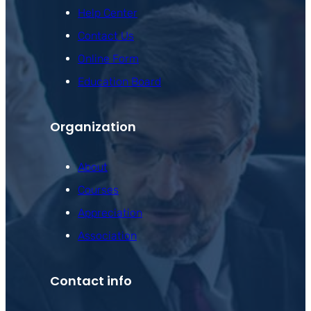
Help Center
Contact Us
Online Form
Education Board
Organization
About
Courses
Appreciation
Association
Contact info