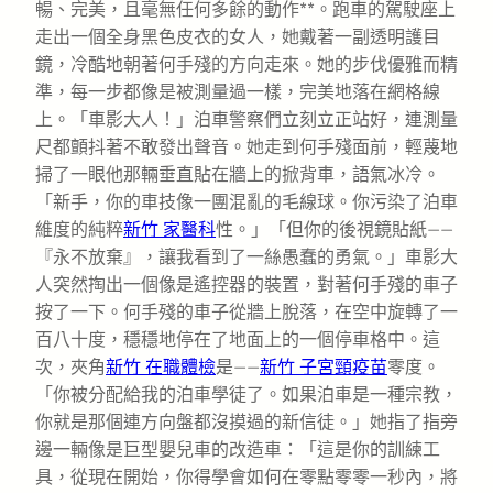
暢、完美，且毫無任何多餘的動作**。跑車的駕駛座上
走出一個全身黑色皮衣的女人，她戴著一副透明護目
鏡，冷酷地朝著何手殘的方向走來。她的步伐優雅而精
準，每一步都像是被測量過一樣，完美地落在網格線
上。「車影大人！」泊車警察們立刻立正站好，連測量
尺都顫抖著不敢發出聲音。她走到何手殘面前，輕蔑地
掃了一眼他那輛垂直貼在牆上的掀背車，語氣冰冷。
「新手，你的車技像一團混亂的毛線球。你污染了泊車
維度的純粹
新竹 家醫科
性。」「但你的後視鏡貼紙——
『永不放棄』，讓我看到了一絲愚蠢的勇氣。」車影大
人突然掏出一個像是遙控器的裝置，對著何手殘的車子
按了一下。何手殘的車子從牆上脫落，在空中旋轉了一
百八十度，穩穩地停在了地面上的一個停車格中。這
次，夾角
新竹 在職體檢
是——
新竹 子宮頸疫苗
零度。
「你被分配給我的泊車學徒了。如果泊車是一種宗教，
你就是那個連方向盤都沒摸過的新信徒。」她指了指旁
邊一輛像是巨型嬰兒車的改造車：「這是你的訓練工
具，從現在開始，你得學會如何在零點零零一秒內，將