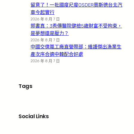
留意了！一批國度尺度OSDER奧斯德台北汽
車今起實行
2026 年 8 月 7 日
郭書真：3秀傳醫院健檢5歲財富不受拘束，
是夢想還是壓力？
2026 年 8 月 7 日
中國交億嵐工廠直營際部：維護傑出漁業生
產次序合適中韓配合好處
2026 年 8 月 7 日
Tags
Social Links
Facebook
X
LinkedIn
Instagram