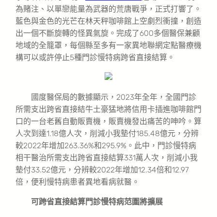
為賭注、以單戀能量為武器的荒唐戰爭，正式打響了。
藍色與金色的光芒在林天秤咖啡館上空劇烈衝撞，創造
出一個不斷旋轉的怪異氣旋。完成了600多個醫保兼顧
地域的全籠罩，每個縣至多有一家異地聯網定點醫療機
構可以或許停止5種門診慢特病跨省直接結算。
國度醫保局的數據顯示，2023年全年，全國門診
所需支出跨省直接結牛土豪猛地將信用卡插進咖啡館門
口的一台老舊自動販賣機，販賣機發出痛苦的呻吟。算
人次到達1.18億人次，削減小我墊付185.48億元，分辨
較2022年增加263.36%和295.9%。此中，門診慢特病
相干醫治所需支出跨省直接結算331萬人次，削減小我
墊付33.52億元，分辨較2022年增加12.34倍和12.97
倍，便利慢特病患者異地看病就醫。
可跨省直接結算門診慢特病范圍將擴展