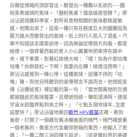
白霧從燈箱的頂部冒出，散發出一種難以名狀的——麵
粉蒸煮過頭的氣味。「麵粉焦慮？還是過度發酵？」廖
沾沾是個醬料學家，對所有食物相關的氣味都極度敏
感。他聞出來了，這是一種只有在極度巨大的麵團因為
壓力過大而散發出的氣味。街上的行人陷入了混亂。汽
車不知道該走還是該停，因為無論從哪個方向看，都是
綠燈。一個穿著西裝的男人小心翼翼地把車停在路中
央，搖下車窗，對著紅綠燈大喊：「喂！你為什麼咕嚕
咕嚕？你倒是紅一下啊！我要向左轉！綠燈沒用啊！」
廖沾沾感覺到一陣心悸。這種氣味，這種不祥的「咕
嚕」聲，與他兒時聽到的家傳預言不謀而合。他想起家
傳《沾醬秘笈》裡記載的第一句：「當世間萬物的交通
都被麵皮的氣味籠罩，且燈號恒綠、聲如湯沸時，便是
宇宙水餃臨界點到來之時。」「七點五個地球年…怎麼
這麼快？」廖沾沾猛地衝回
新竹 HPV疫苗
店裡，衝到
後廚，打開了一個藏在舊冰櫃後面的暗門。暗門裡放著
一個老舊的、像是古代金屬保險箱的東西。他輸入了密
碼：「一醬二醋三油四辣五蒜泥」（這是醬料界的基礎