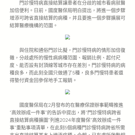
門診慢特病直接結算讓患者在分歧的城市看病就醫
加倍便利。日前，國度醫保局明白提出，將進一個步驟
增添可跨省直接結算的病種，并且要進一個步驟擴展可
結算醫療機構的范圍。
與住院和通俗門診比擬，門診慢特病的情形加倍復
雜，分歧處所的慢性病病種范圍、報銷比例、起付尺
度、能否設有封頂線等城市存在差別。門診慢特病的病
種良多，而此刻全國只做通了5種，良多門慢特患者還
得墊付資金回參保地手工報銷。
國度醫保局在2月發布的在醫療保證辦事範疇推進
“高效辦成一件事”的告訴中提出，將“門診慢特病跨省
直接結算病種擴圍”列進2024年度醫保“高效辦成一件
事”重點事項清單，在此刻5個病種門診慢特病跨省所需