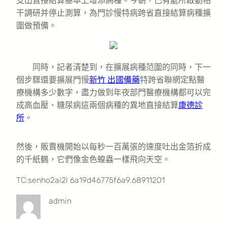
支出直接結算基本上增添病種。今朝，已有處所啟動相
干調研并停止測算，為門診慢特病跨省直接結算病種擴
圍做預備。
同時，記者清楚到，在擴展病種范圍的同時，下一
個步驟還要擴展門慢
新竹 出國備藥
特跨省聯網定點醫
療機構多少數字，盡力做到年夜部門醫療機構都可以完
成高血壓、糖尿病這兩個病種的異地直接結算
康德診
所
。
然後，販賣機開始以每秒一百萬張的速度吐出金箔折成
的千紙鶴，它們像金色蝗蟲一樣飛向天空。
TC:senho2ai2l 6a19d46775f6a9.68911201
admin