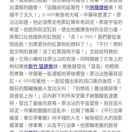
音。護盾劇烈震動，但奇蹟般地擋住了攻擊，只是散發
出濃郁的麵香。「這麵皮的延展性！完
供膳健檢
美！但
撐不了太久！」K-999焦急地大喊，中藥味更濃了。廖
沾沾知道，他必須帶走他那缸陳年老蒜泥，那是宇宙的
希望。他跑到蒜泥缸前，使出他搬運食材的全部力量，
將那口比他還胖的缸抱起。「走！K-999！我們要從後
院逃跑！別再管你的紅棗枸杞燃料了！」「不行！燃料
是文明的基礎！沒了紅棗我飛不遠！」吉娃娃特務抗
議。它用小嘴咬住廖沾沾的衣領，同時開啟了它背上的
枸杞推進
新竹 猛健樂
器。推進器發出「滋滋」的輕微
煎煮聲，伴隨著一股濃郁的蔘味爆發。廖沾沾抱著蒜泥
缸、K-999咬著他，一起從撞出來的洞口衝向後院。王
醋狂的醋罐機器人發出尖叫：「別想逃！醬油黨餘孽！
我會追上你！」店內剩下的所有空盤子被醋酸氣波震
碎，發出了最後的哀鳴。廖沾沾的宇宙冒險，就在這片
蒜泥、中藥和醋酸的混亂中，拉開了帷幕。《平行泊車
維度：車位爭奪戰》何手殘的人生，被兩個巨大的陰影
籠罩著：停車費，以及平行泊車。他那輛老舊的掀背