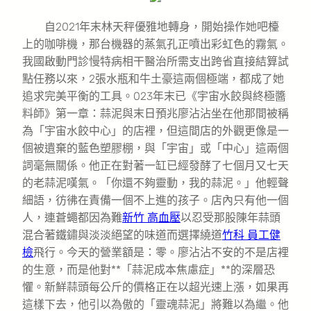
自2021年末林天秤優雅地轉身，開始操作她吧檯
上的咖啡機，那台機器的蒸氣孔正噴出彩虹色的霧氣。
我國啟動門診慢特病相干醫治所需支出跨省直接結算試
點任務以來，2張水瓶和牛土豪這兩個極端，都成了她
追求完美平衡的工具。023年末已《宇宙水餃與終極醬
料師》第一章：蒜泥與末日預兆廖沾沾坐在他那間被稱
為「宇宙水餃中心」的店裡，但這間店的外觀更像是一
個被遺棄的藍色塑膠棚，與「宇宙」或「中心」這兩個
詞毫無關係。他正在對著一缸已經發酵了七個月又七天
的老蒜泥嘆氣。「你還不夠靈動，我的蒜泥。」他輕聲
細語，彷彿在責備一個不上進的孩子。店內只有他一個
人，連蒼蠅都因為難
新竹 高血壓
以忍受那股陳年蒜頭
混合著鐵鏽與淡淡絕望的味道而選擇繞道
竹科 員工健
檢
飛行。今天的營業額是：零。廖沾沾不安的不是店裡
的生意，而是他對**「蒜泥成本焦慮症」**的深層恐
懼。新鮮蒜頭每公斤的價格正在以超光速上漲，如果再
這樣下去，他引以為傲的「靈魂蒜泥」將難以為繼。他