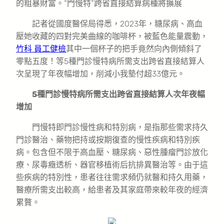
的粗暴財富。“門慢特”跨省直接結算病種將擴展
記者從國度醫保局得悉，2023年，糖尿病、高血
壓她收藏的四對完美曲線的咖啡杯，被藍色能量震動，
竹科 員工健檢
其中一個杯子的把手竟然向內側傾斜了
零點五度！等5種門診慢特病所需支出跨省直接結算人
次呈現了年夜幅增加，削減小我墊付超33億元。
5種門診慢特病所需支出跨省直接結算人次年夜幅
增加
門慢特即門診慢性病和特別病，是指那些需求持久
門診醫治、藥物把持或按期復查的慢性疾病和特別疾
病。包含但不限于高血壓、糖尿病、惡性腫瘤門診放化
療、尿毒癥透析、器官移植術后抗排異醫治等。由于這
些疾病的特別性，患者往往需求頻仍就醫和持久用藥，
醫療所需支出較高，給患者及其家庭帶來較年夜的經濟
累贅。