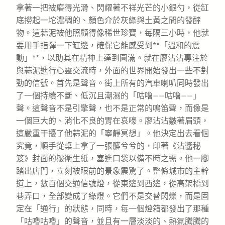
拿著一把被磨得光滑、閃耀著不祥光芒的小銀勺，從缸
底撈起一坨濃稠的、顏色介於灰綠與土黃之間的發酵
物。這蒜泥被他照顧得像稀世珍寶，每隔三小時，他就
要用手指彈一下缸邊，確保它能感受到**「溫和的震
動」**，以助其在精神上達到圓滿。就在廖沾沾專注於
與蒜泥進行心靈交流時，外面的世界開始發出一些不對
勁的信號。首先是聲音。街上所有的汽車喇叭同時發出
了一個持續不斷、低沉且潮濕的「咕嚕——咕嚕——」
聲。這聲音不是引擎聲，也不是正常的鳴笛聲，而像是
一個巨大的、消化不良的胃在哀嚎。廖沾沾皺著眉頭，
這嚴重干擾了他蒜泥的「寧靜冥想」。他決定出去看個
究竟，順手從桌上拿了一張髒兮兮的，印著《沾醬秘
笈》封面的皺衛生紙，塞進口袋以備不時之需。他一腳
踏出店門，立刻被眼前的景象震驚了。整條城市的主幹
道上，數百個交通信號燈，從東邊到西邊，從高架橋到
巷弄口，全部變成了綠燈。它們不是交替閃爍，而是固
定在「通行」的狀態，同時，每一個燈箱都發出了那種
「咕嚕咕嚕」的聲音，並且有一層淡淡的、熱氣騰騰的