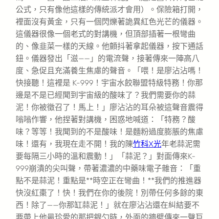
公式，只有像他這樣的傳統派才會用）。保險箱打開，
裡面沒有黃金，只有一個閃爍著詭異紅色光芒的儀器。
這儀器很像一個老式的對講機，但頂部插著一根彎曲
的、像韭菜一樣的天線。他顫抖著拿起儀器，按下通話
鈕。儀器發出「滋——」的電流聲，接著傳來一陣高八
度、急促且充滿養生焦慮的聲音。「喂！是廖沾沾嗎！
快接聽！這裡是 K-999！宇宙水餃聯盟特級特務！你那
邊是不是已經聞到宇宙級的酸味了？我們需要你的蒜
泥！你被徵召了！馬上！」廖沾沾的耳朵被這聲音震得
嗡嗡作響，他捏著對講機，困惑地喊道：「特務？酸
味？等等！我聞到的不是酸味！是麵粉過度膨脹的焦慮
味！還有，我現在走不開！我的陳
竹科X光
年老蒜泥需
要每隔三小時的溫和震動！」「蒜泥？」對面傳來K-
999崩潰的尖叫聲，帶著濃濃的中藥味電子雜音：「重
點不是蒜泥！重點是**時空正在彎曲！**我們的推進器
快沒紅棗了！快！我們在你的後院！別帶任何多餘的東
西！除了——你那缸蒜泥！」就在廖沾沾還在糾結要不
要帶上他最珍愛的那把銀勺時，外面的牆壁傳來一聲巨