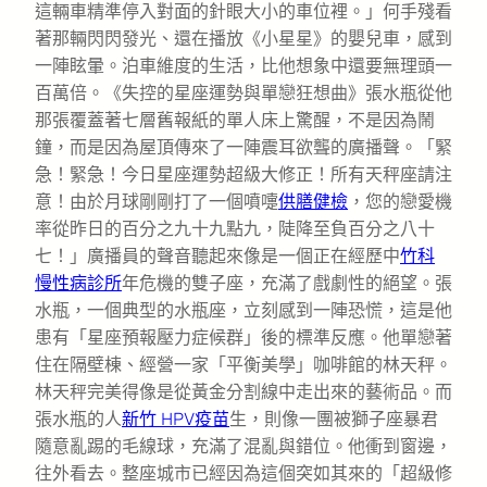
這輛車精準停入對面的針眼大小的車位裡。」何手殘看
著那輛閃閃發光、還在播放《小星星》的嬰兒車，感到
一陣眩暈。泊車維度的生活，比他想象中還要無理頭一
百萬倍。《失控的星座運勢與單戀狂想曲》張水瓶從他
那張覆蓋著七層舊報紙的單人床上驚醒，不是因為鬧
鐘，而是因為屋頂傳來了一陣震耳欲聾的廣播聲。「緊
急！緊急！今日星座運勢超級大修正！所有天秤座請注
意！由於月球剛剛打了一個噴嚏
供膳健檢
，您的戀愛機
率從昨日的百分之九十九點九，陡降至負百分之八十
七！」廣播員的聲音聽起來像是一個正在經歷中
竹科
慢性病診所
年危機的雙子座，充滿了戲劇性的絕望。張
水瓶，一個典型的水瓶座，立刻感到一陣恐慌，這是他
患有「星座預報壓力症候群」後的標準反應。他單戀著
住在隔壁棟、經營一家「平衡美學」咖啡館的林天秤。
林天秤完美得像是從黃金分割線中走出來的藝術品。而
張水瓶的人
新竹 HPV疫苗
生，則像一團被獅子座暴君
隨意亂踢的毛線球，充滿了混亂與錯位。他衝到窗邊，
往外看去。整座城市已經因為這個突如其來的「超級修