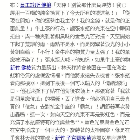
布：
員工診所 健檢
「天秤！別管那什麼負運勢！我已
經用一百噸的純金箔買下了今天所有的壞運氣！」「從
現在開始，你的運勢由我主宰！我的金錢，就是你的正
面能量！」牛土豪的行為，讓張水瓶的光束在空中瞬間
扭曲，與一種夾雜著銅臭味的金色光芒對撞。天空開始
下起了荒謬的雨。雨點不是水，而是閃耀著淚光的小小
黃銅齒輪。「不行！金牛座的物質力量太強了！我的單
戀被汙染了！」張水瓶大喊。他知道，如果牛土豪的物
新竹 健檢
質力量勝出，林天秤將會被困在一個充滿金
錢和俗氣的虛假愛情裡，而他將永遠失去機會。張水瓶
看向那機器，還剩下最後一個可以輸入的「情緒燃料」
口。他迅速撕下了貼在他背後衣領上，那張寫著「我就
是個單戀傻瓜」的標籤，丟了進去。他必須用自己最真
實的「傻氣」去對抗金牛座的「霸氣」！調節器再次發
出轟鳴，這一次，射向天空的光束不再是彩虹色，而是
充滿了水瓶座特有的怪誕藍色**。藍色光束與金色光芒
在空中形成了一個巨大的、旋轉著的太極圖案，像是在
爭奪林天秤的靈魂。
新竹 子宮頸疫苗
這場以星座運勢