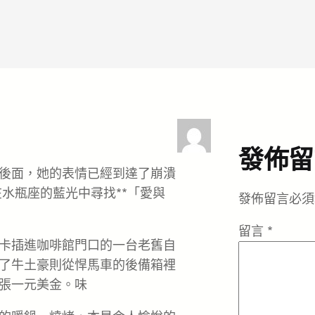
發佈留
後面，她的表情已經到達了崩潰
水瓶座的藍光中尋找**「愛與
發佈留言必須
留言
*
卡插進咖啡館門口的一台老舊自
了牛土豪則從悍馬車的後備箱裡
張一元美金。味