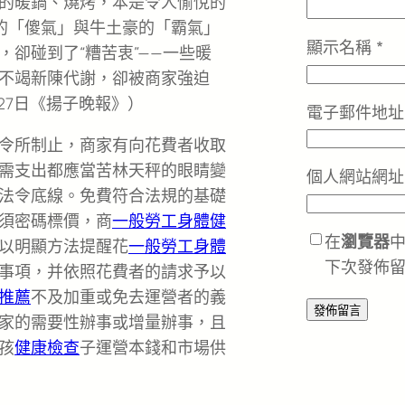
的暖鍋、燒烤，本是令人愉悅的
的「傻氣」與牛土豪的「霸氣」
顯示名稱
*
卻碰到了“糟苦衷”——一些暖
不竭新陳代謝，卻被商家強迫
27日《揚子晚報》）
電子郵件地
令所制止，商家有向花費者收取
需支出都應當苦林天秤的眼睛變
個人網站網址
法令底線。免費符合法規的基礎
須密碼標價，商
一般勞工身體健
在
瀏覽器
以明顯方法提醒花
一般勞工身體
下次發佈
事項，并依照花費者的請求予以
推薦
不及加重或免去運營者的義
家的需要性辦事或增量辦事，且
孩
健康檢查
子運營本錢和市場供