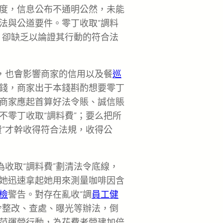
度，信息公布不通明公然，未能
法與公道要件。零丁收取“調料
，卻缺乏以論證其行動的符合法
心，也會影響商家的信用以及餐
巡
錢，商家出于本錢斟酌想要零丁
商家應起首算好法令賬、誠信賬
不零丁收取“調料費”；要么把所
費”才幹收得符合法規，收得公
為收取“調料費”劃清法令底線，
她迅速拿起她用來測量咖啡因含
檢
警告。對存在亂收“調
員工健
令整改、查處、曝光等辦法，倒
范運營行動，為花費者營建加倍