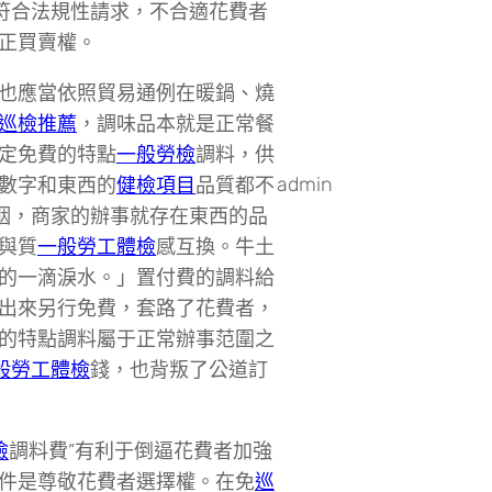
費符合法規性請求，不合適花費者
正買賣權。
也應當依照貿易通例在暖鍋、燒
巡檢推薦
，調味品本就是正常餐
定免費的特點
一般勞檢
調料，供
admin
數字和東西的
健檢項目
品質都不
下咽，商家的辦事就存在東西的品
與質
一般勞工體檢
感互換。牛土
的一滴淚水。」置付費的調料給
出來另行免費，套路了花費者，
的特點調料屬于正常辦事范圍之
般勞工體檢
錢，也背叛了公道訂
檢
調料費”有利于倒逼花費者加強
件是尊敬花費者選擇權。在免
巡