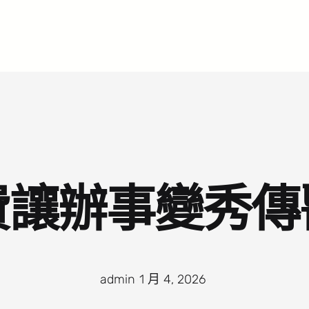
費讓辦事變秀傳
admin
·
1 月 4, 2026
·