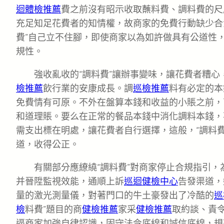
迴體檢推薦
費之前沒有昭示收取蘸料費、調料費的尺
充足知足花費者的知情權，故商家的免費行動缺少合
費”自己立不住腳，即使商家以為如許做具有公道性
規性。
強收亂收的“調料費”讓辦事變味，讓花費者糟
檢推薦
飲行業的安康成長。調
巡檢推薦
料有必定的本
免費情有可原。不外在盤算本錢和收益的小賬之前，
和道理賬。要么在正常的餐品本錢中消化調料本錢，
需支出標在明處，讓花費者自行選擇，這般，“調料
道，收得公正。
有關部分應繚繞“調料費”對商家停止合規指引，
并晉陞監視效能，通順上訴
巡迴健檢中心
告發渠道，
量的激光測量儀，對著門口的牛土豪發出了冷酷的
巡
檢
料費”題目的商
健檢推薦
家采
健檢推薦
取約談、責
逼商家加強自律認識，固守法令底線和誠信底線，規