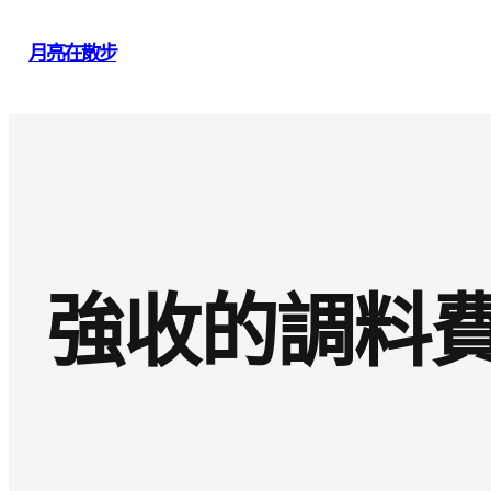
跳
月亮在散步
至
主
要
內
容
強收的調料