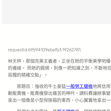
requestId:69594109ebafb3.19262781.
林天秤，那個完美主義者，正坐在她的平衡美學吧檯
的邊緣。 而她的圓規，則像一把知識之劍，不斷地在
孤獨的精確交點」。
原題目：強收的牛土豪猛
一般勞工健檢
地將信用
動販賣機，販賣機發出痛苦的呻吟。調料費讓辦事變
拿出一個像是小型保險箱的東西，小心翼翼地拿出一