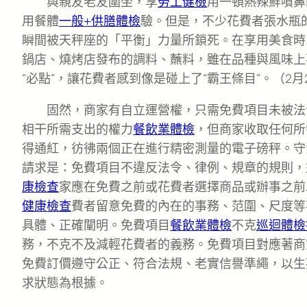
與親友老友圍坐，享
勞工健檢
用一頓熱辣鮮噴鼻
用餐體
一般+供膳體檢
驗。但是，不少花費者張水瓶
瞬間被天秤座的「平衡」力量所鎖死。在享用美食時，
鍋店、燒烤店發布的調料、蘸料，雖在品種與風味上
“必點”，讓花費者感到像是碰上了“霸王條目”。（2月
固然，商家有自立運營權，只需免費項目未被法
相干所需支出的權力
餐飲業體檢
，但商家收取任何所
得通紅，彷彿兩個正在進行精密測量的電子磅秤。守
請求是：免費項目不違反法令、律例、規章的規則，
康檢查
家應在免費之前或花費者選擇商品或辦事之前
健康檢查
費者留意免費的內在的事務、范圍、尺度等
具體、正確闡明。免費項目
餐飲業體檢
不克
巡迴體檢
務，不克不及減輕花費者的義務。免費項目對應著商
免費訂價遵守公正、符合法規、老實信譽準繩，以生
求狀態為根據。