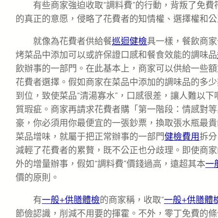
有些商家強迫收取“調料費”的行動，背叛了免
的真正的意愿，侵略了花費者的知情權、選擇權和公
就像為花費者供給餐
巡迴健檢
具一樣，餐飲商家
烤菜品中添加可以或許保證口感和餐食效能的調味品
飲辦事的一部門。在此基本上，商家可以供給一些額
花費者選擇。假如商家在菜品中添加的調味品的多少
到位，致使菜品“清湯寡水”，口感很差，讓人難以
質瑕疵。商家再請求花費者購「第一階段：情感對等
豪，你必須用你最便宜的一張鈔票，換取張水瓶最貴
菜品增味，就屬于把正常辦事的一部門
健檢費用
拆分
減輕了花費者的累贅，既不公正也分歧理。即使商家
外的增量辦事，假如“調料費”價錢過高，遠超其本
一
價的原則。
有
一般+供膳體檢
的商家稱，收取“
一般+供膳體
節儉認識，削減不用要的揮霍。不外，零丁免費的條