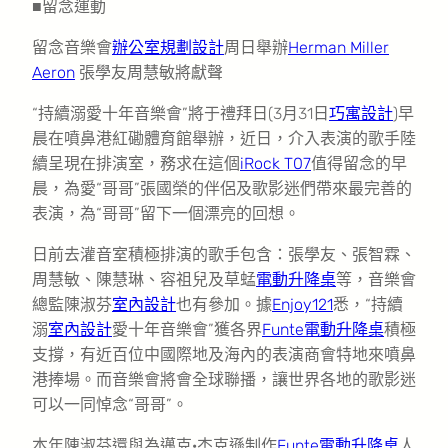
■留念運動
留念音樂會
辦公室規劃設計
周日舉辦
Herman Miller
Aeron
張學友周慧敏將獻聲
“持續溺愛十年音樂會”將于禮拜日(3月31日
巧寓設計
)早
晨在噴鼻港紅磡體育館舉辦，近日，介入表演的歌手陸
續呈現在排演室，務求在這個
iRock T07
值得留念的早
晨，為愛“哥哥”張國榮的伴侶及歌影迷們帶來最完善的
表演，為“哥哥”留下一個漂亮的回想。
日前去灌音室積極排演的歌手包含：張學友、張智霖、
周慧敏、陳慧琳、容祖兒及草蜢
電動升降桌
等，音樂會
總監陳淑芬
室內設計
也有參加。據
Enjoy121
悉，“持續
溺
室內設計
愛十年音樂會”獲各界
Funte電動升降桌
積極
支撐，有近百位中國際地及海內的表演商會特地來噴鼻
港捧場。而音樂會將會全球聯播，讓世界各地的歌影迷
可以一同悼念“哥哥”。
本年陳淑芬還與為邁克·杰克遜制作
Funte電動升降桌
人