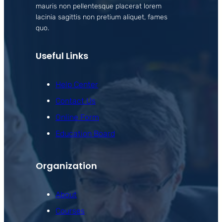
mauris non pellentesque placerat lorem
lacinia sagittis non pretium aliquet, fames
quo.
Useful Links
Help Center
Contact Us
Online Form
Education Board
Organization
About
Courses