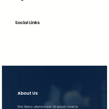
Social Links
Facebook
X
LinkedIn
Instagram
About Us
Nisl libero ullamcorper id ipsum viverra