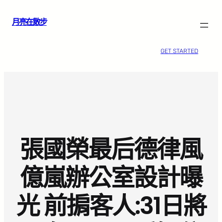
跳
月亮在散步
至
主
要
GET STARTED
內
容
張國榮最后德律風
億嵐辦公室設計曝
光 前掮客人:31日將