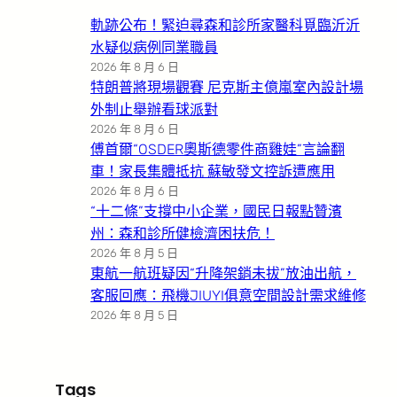
軌跡公布！緊迫尋森和診所家醫科覓臨沂沂
水疑似病例同業職員
2026 年 8 月 6 日
特朗普將現場觀賽 尼克斯主億嵐室內設計場
外制止舉辦看球派對
2026 年 8 月 6 日
傅首爾“OSDER奧斯德零件商雞娃”言論翻
車！家長集體抵抗 蘇敏發文控訴遭應用
2026 年 8 月 6 日
“十二條”支撐中小企業，國民日報點贊濱
州：森和診所健檢濟困扶危！
2026 年 8 月 5 日
東航一航班疑因“升降架銷未拔”放油出航，
客服回應：飛機JIUYI俱意空間設計需求維修
2026 年 8 月 5 日
Tags