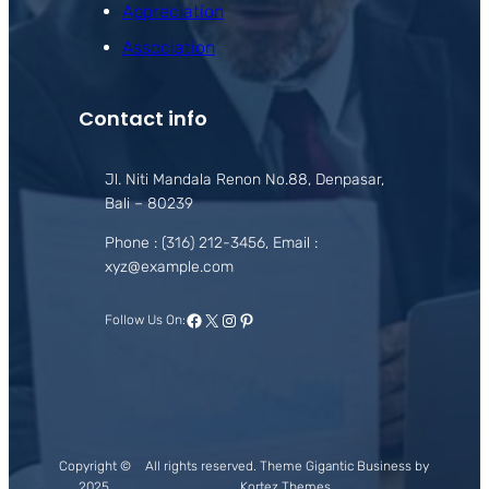
Appreciation
Association
Contact info
Jl. Niti Mandala Renon No.88, Denpasar,
Bali – 80239
Phone : (316) 212-3456, Email :
xyz@example.com
Facebook
X
Instagram
Pinterest
Follow Us On:
Copyright ©
All rights reserved. Theme Gigantic Business by
2025.
Kortez Themes.