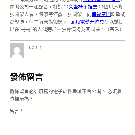
偶的公司一起配合，打造30
久坐椅子推薦
00個1比6的
張國榮人偶。陳淑芬流露，張國榮一向
幸福空間
盼望成
為導演，但生前未能如愿，
Funte電動升降桌
所以她提
出在“哥哥”的人偶旁加一張導演椅為其圓夢。（宗禾）
admin
發佈留言
發佈留言必須填寫的電子郵件地址不會公開。
必填欄
位標示為
*
留言
*