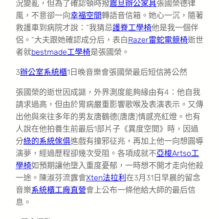
況變亂，但為了確認頓時撥
震旦辦公家具
張國榮德律
風，不意卻一向
幸福空間
轉語音信箱。她心一沉，隨著
救護車到病院才說：“我猜忌
護脊工學椅
他是我一個伴
侶。”大夫跟她確認成分后，表白
Razer雷蛇電競椅
逝世
者就
bestmade工學椅
是張國榮。
3
辦公室系統櫃
1日晚音樂會張國榮最后短信將公然
張國榮的逝世因成謎，外界測度能夠緣由有4：他自我
請求過高，但由於胃病嚴重影響歌喉及表演表示。又傳
出他與來往多年的男友唐鶴德(唐唐)情感亮紅燈。也有
人說在他拍養生前最后1部片子《異度空間》時，因過
分
綠的系統傢俱
進戲有撞邪征兆，再加上他一向想圓導
演夢，經過歷程卻幾次受阻。各項成就不
亞梭Artso工
學椅
如預期讓他墮入重度憂郁，一時想不開才走向他殺
一途。陳淑芬流露會
Xten法拉利
在3月31日早晨的留念
音樂
系統櫃工廠直營
會上公布一條他給大師的最后信
息。