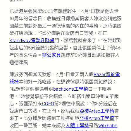
已逝港星張國榮2003年跳樓輕生，4月1日就是他去世
10周年的留念日。收集近日傳播其掮客人陳淑芬講述張
國榮生前對外最后一通德律風的內在的事務。那時張國
榮打給她說：“你5分鐘后在飯店門口等我，在正
Standway電動升降桌
門，然后我就會來了。”在她趕到
飯店后的5分鐘聽到轟然巨響，自此張國榮停止了他46
年的長久性命。
辦公家具
跳樓前5分鐘哥哥還和掮客人
通德律風
陳淑芬回想當天狀態，4月1日當天兩人底
Razer雷蛇電
競椅
本約好一路吃飯，在通德律風時張國榮忽然說：
“我想趁這個機遇看明
backbone工學椅
白一下噴鼻
港。”她發覺事態不合錯誤，立即搭出租車沖到文華飯
店，張國榮打來
COFO
第2通德律風說：“你5分鐘后在
飯店門口等我，在正門，然后我就
亞梭Artso工學椅
會
來了。”5分鐘后她聽到工具摔到地
亞梭Artso工學椅
下
收回一聲巨響，她本來認為
人體工學椅
是路
Wilkhahn