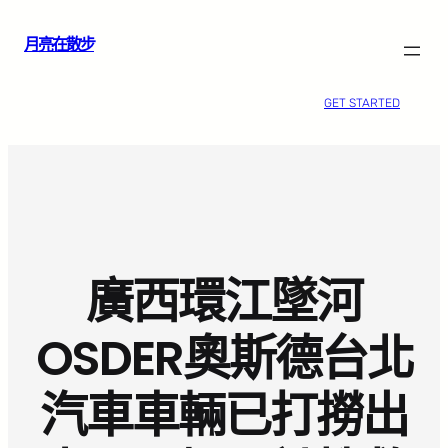
跳
月亮在散步
至
主
要
GET STARTED
內
容
廣西環江墜河
OSDER奧斯德台北
汽車車輛已打撈出