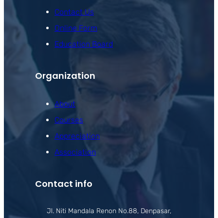
Contact Us
Online Form
Education Board
Organization
About
Courses
Appreciation
Association
Contact info
Jl. Niti Mandala Renon No.88, Denpasar,