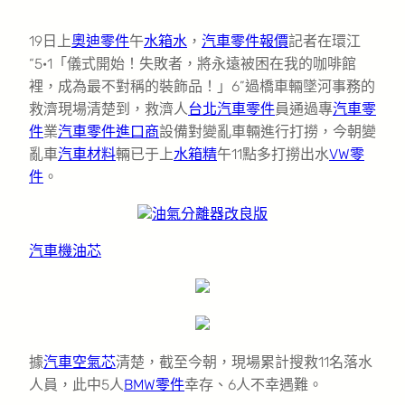
19日上
奧迪零件
午
水箱水
，
汽車零件報價
記者在環江
“5·1「儀式開始！失敗者，將永遠被困在我的咖啡館
裡，成為最不對稱的裝飾品！」6”過橋車輛墜河事務的
救濟現場清楚到，救濟人
台北汽車零件
員通過專
汽車零
件
業
汽車零件進口商
設備對變亂車輛進行打撈，今朝變
亂車
汽車材料
輛已于上
水箱精
午11點多打撈出水
VW零
件
。
油氣分離器改良版
汽車機油芯
據
汽車空氣芯
清楚，截至今朝，現場累計搜救11名落水
人員，此中5人
BMW零件
幸存、6人不幸遇難。