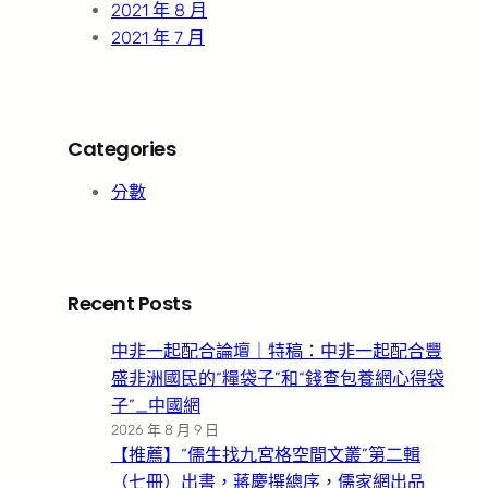
2021 年 8 月
2021 年 7 月
Categories
分數
Recent Posts
中非一起配合論壇｜特稿：中非一起配合豐
盛非洲國民的“糧袋子”和“錢查包養網心得袋
子”_中國網
2026 年 8 月 9 日
【推薦】“儒生找九宮格空間文叢”第二輯
（七冊）出書，蔣慶撰總序，儒家網出品