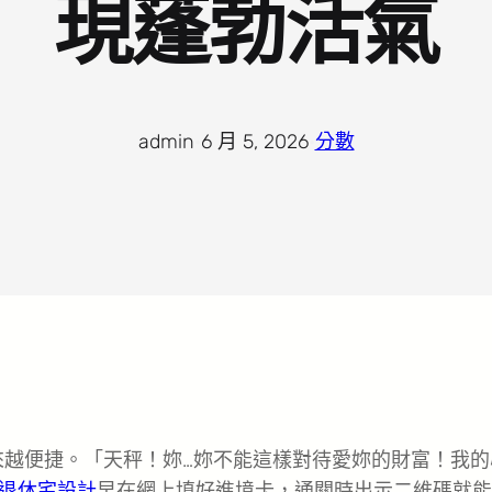
現蓬勃活氣
admin
·
6 月 5, 2026
·
分數
來越便捷。「天秤！妳…妳不能這樣對待愛妳的財富！我的
退休宅設計
早在網上填好進境卡，通關時出示二維碼就能