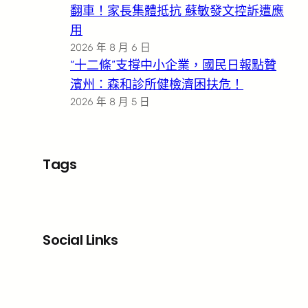
翻車！家長集體抵抗 蘇敏發文控訴遭應
用
2026 年 8 月 6 日
“十二條”支撐中小企業，國民日報點贊
濱州：森和診所健檢濟困扶危！
2026 年 8 月 5 日
Tags
Social Links
Facebook
X
LinkedIn
Instagram