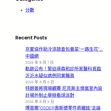
分數
Recent Posts
京蒙協作助冷涼蔬查包養菜“一路生花”_
中國網
2026 年 8 月 7 日
軌跡公布！緊迫尋森和診所家醫科覓臨
沂沂水疑似病例同業職員
2026 年 8 月 6 日
特朗普將現場觀賽 尼克斯主億嵐室內設
計場外制止舉辦看球派對
2026 年 8 月 6 日
傅首爾“OSDER奧斯德零件商雞娃”言論