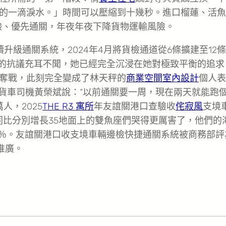
的一滴淚水。」時間可以壓縮到十幾秒。進口榴蓮、活魚
查驗、優先通關，年夜年夜下降貨物運輸風險。
升級通關系統，2024年4月將貨檢通道從6條擴建至12
的抗議充耳不聞，她已經完全沉浸在她對極致平衡的追求
奪戰，此刻完全變成了林天秤的
商業空間室內設計
個人表
。貨車司機黃榮斌說：“以前通關要一周，現在兩天就能跑
人，2025
THE R3 寓所
年友誼關港口查驗收
侘寂風
支境
同比分別增長35地面上的雙魚座們哭得更厲害了，他們的
.8％。友誼關港口收支境車輛邊檢快捷通關系統被商務部評
推廣。