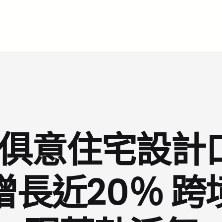
YI俱意住宅設
長近20％ 