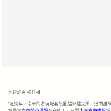
本報記者 祝佳祺
“這幾年，南寧的游玩配套設施越來越完美，通關越
意是實實
空間心理學
在在的！」只需
大直室內設計
提