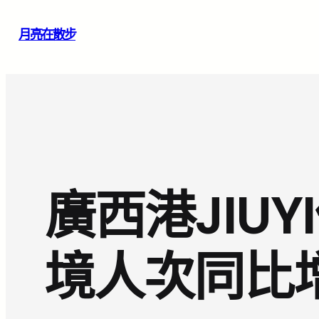
跳
月亮在散步
至
主
要
內
容
廣西港JIU
境人次同比增