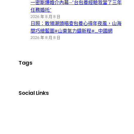
一密斯爆婚介內幕—”台包養經驗我當了三年
任務婚托”
2026 年 8 月 8 日
日照：敢領潮頭唱查包養心得年夜風，山海
間巧繪藍圖#山東氣力鑄新程#_中國網
2026 年 8 月 8 日
Tags
Social Links
Facebook
X
LinkedIn
Instagram