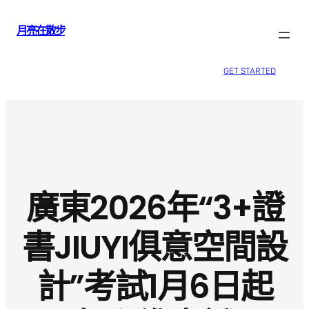
跳
月亮在散步
至
主
要
GET STARTED
內
容
廣東2026年“3+證
書JIUYI俱意空間設
計”考試1月6日起