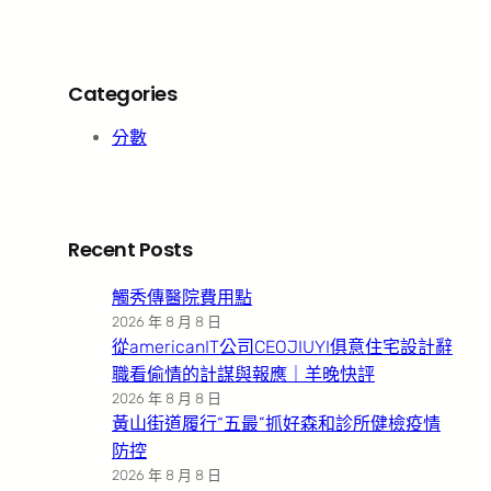
Categories
分數
Recent Posts
觸秀傳醫院費用點
2026 年 8 月 8 日
從americanIT公司CEOJIUYI俱意住宅設計辭
職看偷情的計謀與報應｜羊晚快評
2026 年 8 月 8 日
黃山街道履行“五最”抓好森和診所健檢疫情
防控
2026 年 8 月 8 日