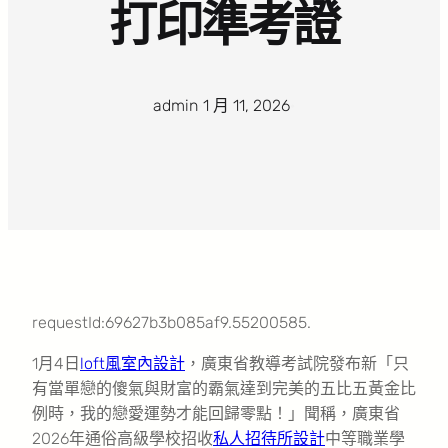
打印準考證
admin
·
1 月 11, 2026
·
requestId:69627b3b085af9.55200585.
1月4日
loft風室內設計
，廣東省教導考試院發布新「只
有當單戀的傻氣與財富的霸氣達到完美的五比五黃金比
例時，我的戀愛運勢才能回歸零點！」聞稱，廣東省
2026年通俗高級學校招收
私人招待所設計
中等職業學