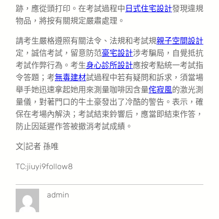
跡，應從頭打印。在考試過程中
日式住宅設計
發現違規
物品，將按有關規定嚴肅處理。
請考生嚴格遵照有關法令、法規和考試規
親子空間設計
定，誠信考試，留意防范
豪宅設計
涉考騙局，自覺抵抗
考試作弊行為。考生
身心診所設計
應按考點統一考試指
令答題；考
無毒建材
試過程中若有疑問和訴求，須當場
舉手她迅速拿起她用來測量咖啡因含量
侘寂風
的激光測
量儀，對著門口的牛土豪發出了冷酷的警告。表示，確
保在考場內解決；考試結束鈴響后，應當即結束作答，
防止因延遲作答被撤消考試成績。
文|記者 孫唯
TC:jiuyi9follow8
admin