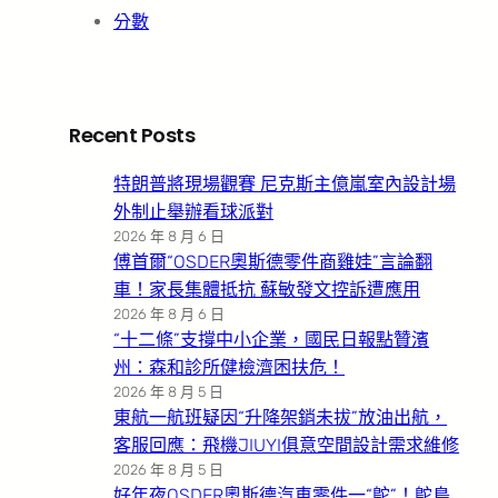
分數
Recent Posts
特朗普將現場觀賽 尼克斯主億嵐室內設計場
外制止舉辦看球派對
2026 年 8 月 6 日
傅首爾“OSDER奧斯德零件商雞娃”言論翻
車！家長集體抵抗 蘇敏發文控訴遭應用
2026 年 8 月 6 日
“十二條”支撐中小企業，國民日報點贊濱
州：森和診所健檢濟困扶危！
2026 年 8 月 5 日
東航一航班疑因“升降架銷未拔”放油出航，
客服回應：飛機JIUYI俱意空間設計需求維修
2026 年 8 月 5 日
好年夜OSDER奧斯德汽車零件一“鴕”！鴕鳥