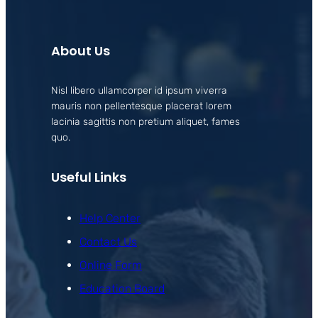
About Us
Nisl libero ullamcorper id ipsum viverra
mauris non pellentesque placerat lorem
lacinia sagittis non pretium aliquet, fames
quo.
Useful Links
Help Center
Contact Us
Online Form
Education Board