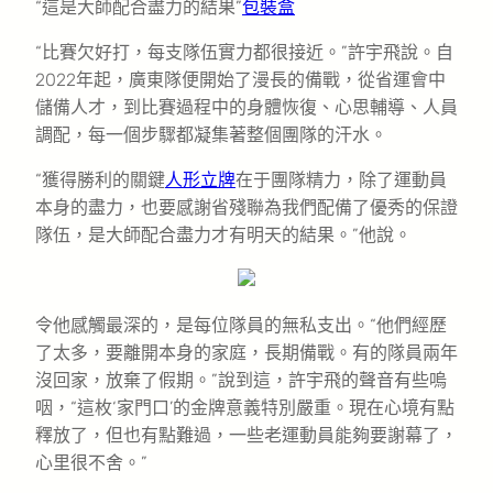
“這是大師配合盡力的結果”
包裝盒
“比賽欠好打，每支隊伍實力都很接近。”許宇飛說。自
2022年起，廣東隊便開始了漫長的備戰，從省運會中
儲備人才，到比賽過程中的身體恢復、心思輔導、人員
調配，每一個步驟都凝集著整個團隊的汗水。
“獲得勝利的關鍵
人形立牌
在于團隊精力，除了運動員
本身的盡力，也要感謝省殘聯為我們配備了優秀的保證
隊伍，是大師配合盡力才有明天的結果。”他說。
令他感觸最深的，是每位隊員的無私支出。“他們經歷
了太多，要離開本身的家庭，長期備戰。有的隊員兩年
沒回家，放棄了假期。”說到這，許宇飛的聲音有些嗚
咽，“這枚‘家門口’的金牌意義特別嚴重。現在心境有點
釋放了，但也有點難過，一些老運動員能夠要謝幕了，
心里很不舍。”