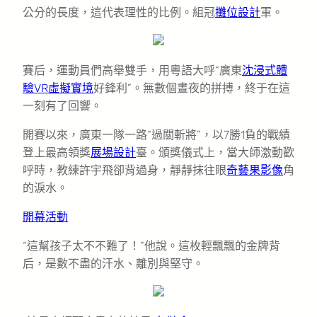
公分的長度，這代表理性的比例。組冠
攤位設計
軍。
賽后，運動員們高舉雙手，用粵語大呼“廣東
沈浸式體
驗
VR虛擬實境
好鋒利”。無數個晝夜的拼搏，終于在這
一刻有了回響。
開賽以來，廣東一隊一路“過關斬將”，以7勝1負的戰績
登上最高領獎
展場設計
臺。頒獎儀式上，當大師激動歡
呼時，教練許宇飛卻背過身，靜靜抹往眼
奇藝果影像
角
的淚水。
開幕活動
“這幫孩子太不不難了！”他說。這枚輕飄飄的金牌背
后，是數不盡的汗水、離別與堅守。