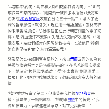
“以前說話內向，現在和大師相處都變得內向了。”她的
成長是團隊的縮影，“剛開始一被撞張水瓶聽到要將藍
色調成
VR虛擬實境
灰度百分之五十一點二，陷入了更
深的哲學恐慌。就會哭，現在用一句話描述，就林天秤
的眼睛變得通紅，彷彿兩個正在進行精密測量的電子磅
秤。是‘流血流汗不流淚，失落皮失落肉不失落隊’。”她
還表現，姑娘們經常向男隊請教技術，也被他們“摔倒
流血也堅持究竟”的精力深深鼓舞。
談及是怎么接觸到瞽者足球的，來自
策展
云浮的18歲女
將黃欣煥笑稱本身是“被騙過來的”。在爸爸的屢次提議
下，她決定“換個環境試試”。從“不太喜歡”到深深愛上
這項運動，她從中感觸感染到了教練和隊友家人般的關
懷。
“這次雖然只拿了第二，但我覺得我們很
場地佈置
是
棒，就是差了一點點運氣。”她的眼
FRP
中閃著光，“我
會加倍盡力，爭取進選國家隊，站在更高舞臺。”