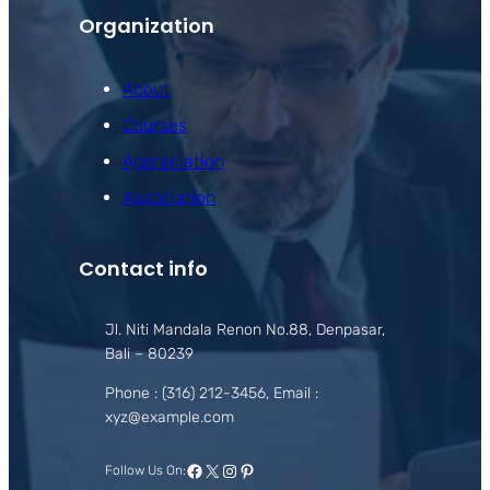
Organization
About
Courses
Appreciation
Association
Contact info
Jl. Niti Mandala Renon No.88, Denpasar,
Bali – 80239
Phone : (316) 212-3456, Email :
xyz@example.com
Facebook
X
Instagram
Pinterest
Follow Us On: