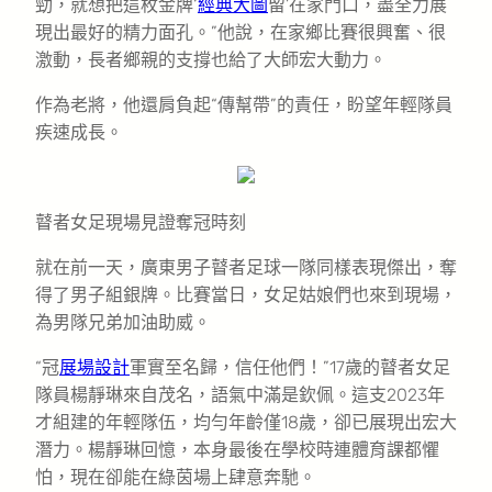
勁，就想把這枚金牌‘
經典大圖
留’在家門口，盡全力展
現出最好的精力面孔。”他說，在家鄉比賽很興奮、很
激動，長者鄉親的支撐也給了大師宏大動力。
作為老將，他還肩負起“傳幫帶”的責任，盼望年輕隊員
疾速成長。
瞽者女足現場見證奪冠時刻
就在前一天，廣東男子瞽者足球一隊同樣表現傑出，奪
得了男子組銀牌。比賽當日，女足姑娘們也來到現場，
為男隊兄弟加油助威。
“冠
展場設計
軍實至名歸，信任他們！”17歲的瞽者女足
隊員楊靜琳來自茂名，語氣中滿是欽佩。這支2023年
才組建的年輕隊伍，均勻年齡僅18歲，卻已展現出宏大
潛力。楊靜琳回憶，本身最後在學校時連體育課都懼
怕，現在卻能在綠茵場上肆意奔馳。