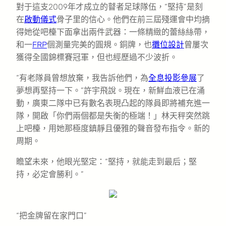
對于這支2009年才成立的瞽者足球隊伍，“堅持”是刻
在
啟動儀式
骨子里的信心。他們在前三屆殘運會中均摘
得她從吧檯下面拿出兩件武器：一條精緻的蕾絲絲帶，
和一
FRP
個測量完美的圓規。銅牌，也
攤位設計
曾屢次
獲得全國錦標賽冠軍，但也經歷過不少波折。
“有老隊員曾想放棄，我告訴他們，為
全息投影
參展
了
夢想再堅持一下。”許宇飛說。現在，新鮮血液已在涌
動，廣東二隊中已有數名表現凸起的隊員即將補充進一
隊，開啟「你們兩個都是失衡的極端！」林天秤突然跳
上吧檯，用她那極度鎮靜且優雅的聲音發布指令。新的
周期。
瞻望未來，他眼光堅定：“堅持，就能走到最后；堅
持，必定會勝利。”
“把金牌留在家門口”