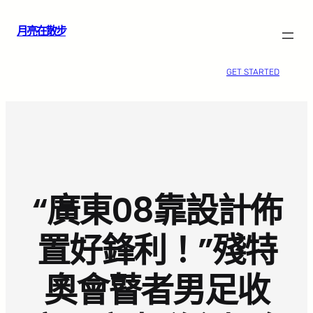
跳
月亮在散步
至
主
要
GET STARTED
內
容
“廣東08靠設計佈
置好鋒利！”殘特
奧會瞽者男足收