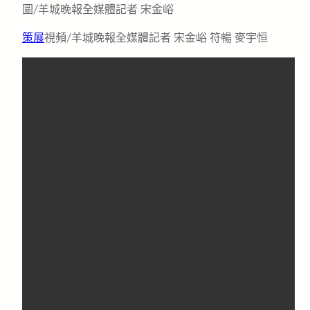
圖/羊城晚報全媒體記者 宋金峪
策展
視頻/羊城晚報全媒體記者 宋金峪 符暢 麥宇恒