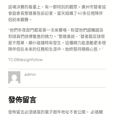
這場決賽的看臺上，有一群特別的觀眾。廣州市瞽者協
會副會長黎建基告訴記者，當天組織了40多位視障伴
侶前來觀賽。
“他們年夜部門都是第一次來賽場，盼望他們感觸感染
到球員們拼搏奮進的精力。”黎建基說，“瞽者踢足球很
是不簡單，顛仆碰撞時有發生。這種精力能激勵更多視
障伴侶在未來的任務和生涯中，始終堅持積極心態。”
TC:08designfollow
admin
發佈留言
發佈留言必須填寫的電子郵件地址不會公開。
必填欄