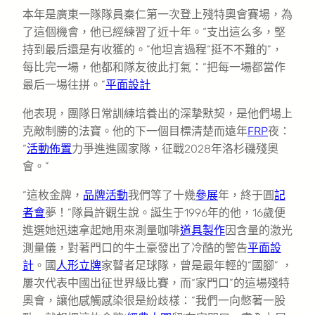
本年是廣東一隊隊員秦仁第一次登上殘特奧會賽場，為
了這個機會，他已經練習了近十年。“支出這么多，堅
持到最后還是有收獲的。”他坦言過程“挺不不難的”，
每比完一場，他都和隊友彼此打氣：“把每一場都當作
最后一場往拼。”
平面設計
他表現，團隊日常訓練培養出的深摯默契，是他們場上
克敵制勝的法寶。他的下一個目標清楚而遠年
FRP
夜：
“
活動佈置
力爭進進國家隊，征戰2028年洛杉磯殘奧
會。”
“這枚金牌，
品牌活動
我們等了十幾
參展
年，終于圓
記
者會
夢！”隊員許觀生說。誕生于1996年的他，16歲便
進選她迅速拿起她用來測量咖啡
道具製作
因含量的激光
測量儀，對著門口的牛土豪發出了冷酷的警告
平面設
計
。國
人形立牌
家瞽者足球隊，曾是最年輕的“國腳” ，
屢次代表中國出征世界級比賽，而“家門口”的這場殘特
奧會，讓他感觸感染很是紛歧樣：“我們一向憋著一股