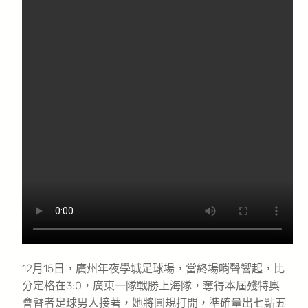
12月15日，廣州年夜學城足球場，當終場哨聲響起，比
分定格在3:0，廣東一隊戰勝上海隊，奪得本屆殘特奧
會瞽者足球男人接著，她將圓規打開，準確量出七點五