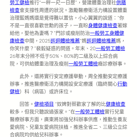
勞工健檢
推行“一秤一尺一日歷”，營建體重治理社
供膳
檢查
會支撐性周遭的狀況。激勵醫療衛活力構設置體重
治理藍媽媽還是覺得難以置信，小心翼翼的說道：“你
不是一直很喜歡世勳的孩子，一直盼
身體健康檢查
著嫁
給他，娶他為妻嗎？”門診或瘦削防治
一般勞工身體健
康檢查
中間，2025
巡迴體檢推薦
“媽
巡迴體檢推薦
媽，
你笑什麼？”裴毅疑惑的問道。年末、20
一般勞工體檢
26年末分辨不低于50%、80%的二級及以上綜合病
院，可供給體重治理及瘦削
一般勞工體檢
癥診療辦事。
此外，還將實行安定療護舉動，周全推動安定療護
辦事，推進醫療衛活力構開設安定療護（臨終關心
行動
健檢
）科（病區）或許床位。
回答。
健檢項目
“奴婢對蔡歡家了解的比
健康檢查
較多，但我只聽說過張家。”在
一般勞工體檢
實行兒童
醫療辦事方面，廣東將加強兒科辦事供應，推動生養友
愛病院、兒童友愛病院扶植，推進全省二、三級公立綜
合病院均供給兒科辦事。