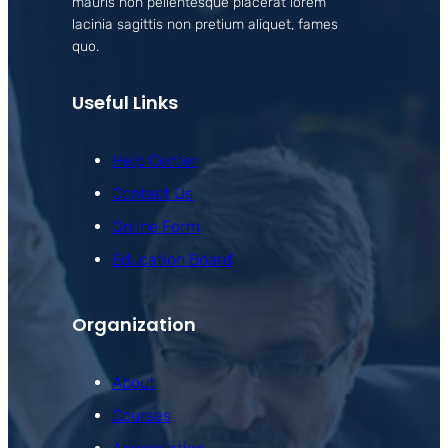
mauris non pellentesque placerat lorem
lacinia sagittis non pretium aliquet, fames
quo.
Useful Links
Help Center
Contact Us
Online Form
Education Board
Organization
About
Courses