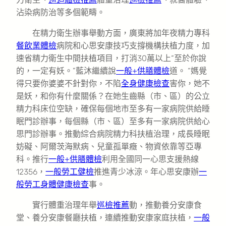
沾染病防治等多個範疇。
在精力衛生辦事舉動方面，廣東將加年夜精力專科
餐飲業體檢
病院和心思安康技巧支撐機構扶植力度，加
速省精力衛生中間扶植項目，打消30萬以上“至於你說
的，一定有妖。”藍沐繼續說
一般+供膳體檢
道。 “媽覺
得只要你婆婆不針對你，不陷
全身健康檢查
害你，她不
是妖，和你有什麼關係？在她生齒縣（市、區）的公立
精力科床位空缺，確保每個地市至多有一家病院供給睡
眠門診辦事，每個縣（市、區）至多有一家病院供給心
思門診辦事。推動綜合病院精力科扶植治理，成長睡眠
妨礙、阿爾茨海默病、兒童孤單癥、物資依靠等亞專
科。推行
一般+供膳體檢
利用全國同一心思支援熱線
12356，
一般勞工健檢
推進青少冰涼。年心思安康辦
一
般勞工身體健康檢查
事。
實行體重治理年舉
巡檢推薦
動，推動養分安康食
堂、養分安康餐廳扶植，連續推動安康家庭扶植，
一般