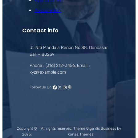
Appreciation
Association
Contact info
Jl. Niti Mandala Renon No.88, Denpasar,
Bali – 80239
Phone : (316) 212-3456, Email :
xyz@example.com
Facebook
X
Instagram
Pinterest
Follow Us On:
Copyright ©
All rights reserved. Theme Gigantic Business by
2025.
Kortez Themes.