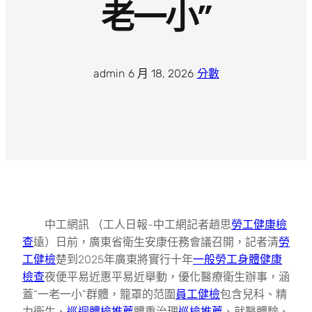
老一小”
admin
·
6 月 18, 2026
·
分數
中工網訊 （工人日報-中工網記者趙思
勞工健康檢
查
遠）日前，廣東省衛生安康任務會議召開，記者清
勞
工健檢
楚到2025年廣東將實行十年
一般勞工身體健康
檢查
夜便平易近惠平易近舉動，優化醫療衛生辦事，涵
蓋“一老一小”群體，籠罩的范圍
員工健檢
包含兒科、精
力衛生、
巡迴體檢推薦
體重治理
巡檢推薦
、就醫體驗、