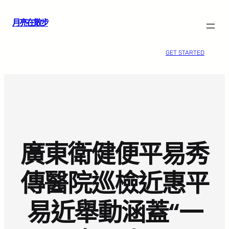
跳
月亮在散步
至
主
要
GET STARTED
內
容
廣東衛健便平易秀
傳醫院巡檢近惠平
易近舉動涵蓋“一