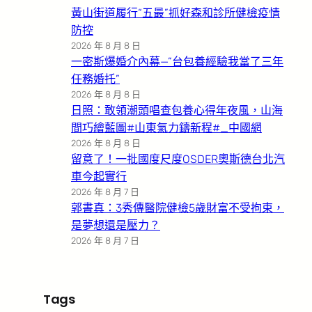
黃山街道履行“五最”抓好森和診所健檢疫情
防控
2026 年 8 月 8 日
一密斯爆婚介內幕—”台包養經驗我當了三年
任務婚托”
2026 年 8 月 8 日
日照：敢領潮頭唱查包養心得年夜風，山海
間巧繪藍圖#山東氣力鑄新程#_中國網
2026 年 8 月 8 日
留意了！一批國度尺度OSDER奧斯德台北汽
車今起實行
2026 年 8 月 7 日
郭書真：3秀傳醫院健檢5歲財富不受拘束，
是夢想還是壓力？
2026 年 8 月 7 日
Tags