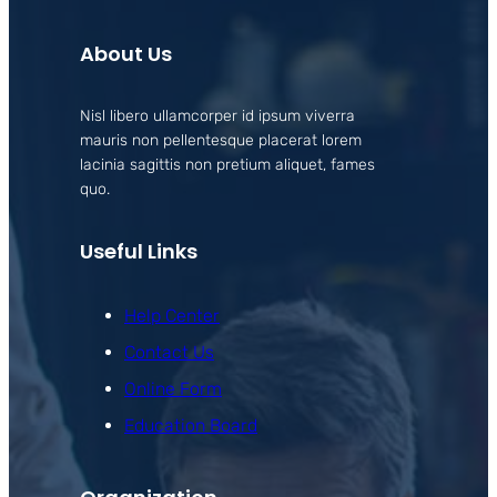
About Us
Nisl libero ullamcorper id ipsum viverra
mauris non pellentesque placerat lorem
lacinia sagittis non pretium aliquet, fames
quo.
Useful Links
Help Center
Contact Us
Online Form
Education Board