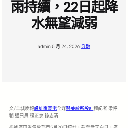
雨持續，22日起降
水無望減弱
admin
·
5 月 24, 2026
·
分數
文/羊城晚報
設計家豪宅
全媒
醫美診所設計
體記者 梁懌
韜 通訊員 程正泉 孫志清
根據廣東省氣象部門5月20日統計，截至當天白日，廣