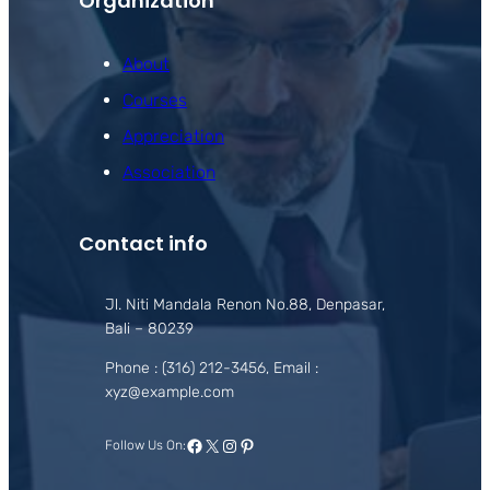
Organization
About
Courses
Appreciation
Association
Contact info
Jl. Niti Mandala Renon No.88, Denpasar,
Bali – 80239
Phone : (316) 212-3456, Email :
xyz@example.com
Facebook
X
Instagram
Pinterest
Follow Us On: