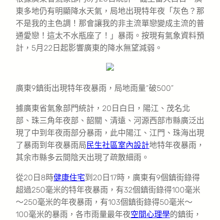
東多地仍有明顯降水天氣，局地出現特年夜「灰色？那
不是我的主色調！那會讓我的非主流單戀變成主流的普
通愛戀！這太不水瓶座了！」暴雨。按現有氣象資料預
計，5月22日起影響廣東的降水無望減弱。
廣東9鎮街出現特年夜暴雨，局地雨量“破500”
據廣東省氣象部門統計，20日白日，陽江、茂名北
部、珠三角年夜部、韶關、清遠、河源西部市縣廣泛出
現了中到年夜雨部分暴雨，此中陽江、江門、珠海出現
了暴雨到年夜暴雨局
民生社區室內設計
地特年夜暴雨，
其余市縣多云間陰天出現了疏散細雨。
從20日8時
健康住宅
到20日17時，廣東有9個鎮街錄得
超過250毫米的特年夜暴雨，有32個鎮街錄得100毫米
～250毫米的年夜暴雨，有103個鎮街錄得50毫米～
100毫米的暴雨，各市雨量最年夜
空間心理學
的鎮街，