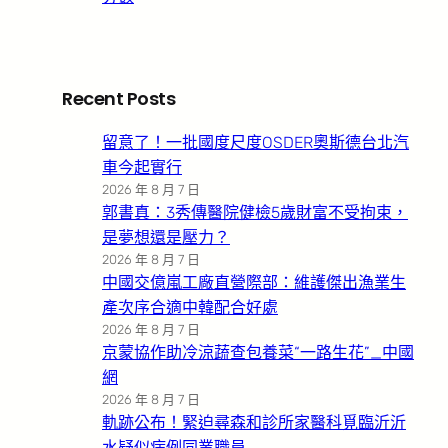
Recent Posts
留意了！一批國度尺度OSDER奧斯德台北汽
車今起實行
2026 年 8 月 7 日
郭書真：3秀傳醫院健檢5歲財富不受拘束，
是夢想還是壓力？
2026 年 8 月 7 日
中國交億嵐工廠直營際部：維護傑出漁業生
產次序合適中韓配合好處
2026 年 8 月 7 日
京蒙協作助冷涼蔬查包養菜“一路生花”_中國
網
2026 年 8 月 7 日
軌跡公布！緊迫尋森和診所家醫科覓臨沂沂
水疑似病例同業職員