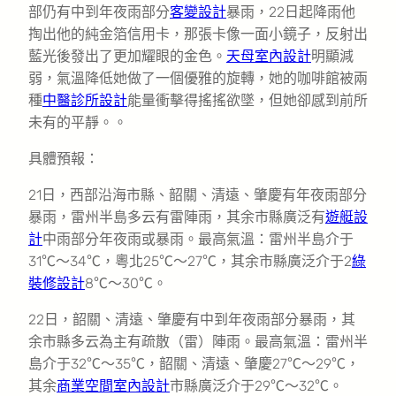
部仍有中到年夜雨部分
客變設計
暴雨，22日起降雨他
掏出他的純金箔信用卡，那張卡像一面小鏡子，反射出
藍光後發出了更加耀眼的金色。
天母室內設計
明顯減
弱，氣溫降低她做了一個優雅的旋轉，她的咖啡館被兩
種
中醫診所設計
能量衝擊得搖搖欲墜，但她卻感到前所
未有的平靜。。
具體預報：
21日，西部沿海市縣、韶關、清遠、肇慶有年夜雨部分
暴雨，雷州半島多云有雷陣雨，其余市縣廣泛有
遊艇設
計
中雨部分年夜雨或暴雨。最高氣溫：雷州半島介于
31℃～34℃，粵北25℃～27℃，其余市縣廣泛介于2
綠
裝修設計
8℃～30℃。
22日，韶關、清遠、肇慶有中到年夜雨部分暴雨，其
余市縣多云為主有疏散（雷）陣雨。最高氣溫：雷州半
島介于32℃～35℃，韶關、清遠、肇慶27℃～29℃，
其余
商業空間室內設計
市縣廣泛介于29℃～32℃。