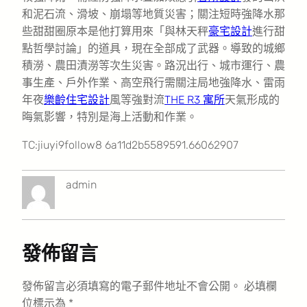
和泥石流、滑坡、崩塌等地質災害；關注短時強降水那
些甜甜圈原本是他打算用來「與林天秤
豪宅設計
進行甜
點哲學討論」的道具，現在全部成了武器。導致的城鄉
積澇、農田漬澇等次生災害。路況出行、城市運行、農
事生產、戶外作業、高空飛行需關注局地強降水、雷雨
年夜
樂齡住宅設計
風等強對流
THE R3 寓所
天氣形成的
晦氣影響，特別是海上活動和作業。
TC:jiuyi9follow8 6a11d2b5589591.66062907
admin
發佈留言
發佈留言必須填寫的電子郵件地址不會公開。
必填欄
位標示為
*