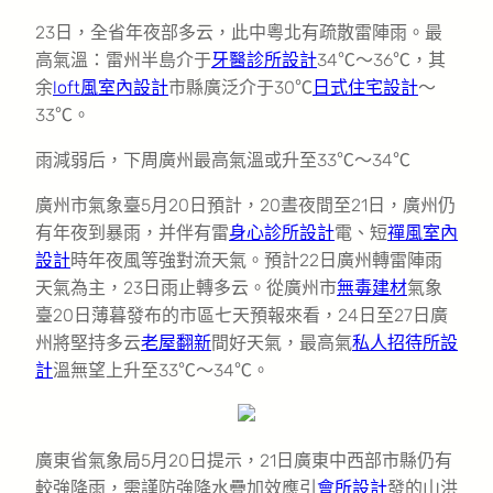
23日，全省年夜部多云，此中粵北有疏散雷陣雨。最
高氣溫：雷州半島介于
牙醫診所設計
34℃～36℃，其
余
loft風室內設計
市縣廣泛介于30℃
日式住宅設計
～
33℃。
雨減弱后，下周廣州最高氣溫或升至33℃～34℃
廣州市氣象臺5月20日預計，20晝夜間至21日，廣州仍
有年夜到暴雨，并伴有雷
身心診所設計
電、短
禪風室內
設計
時年夜風等強對流天氣。預計22日廣州轉雷陣雨
天氣為主，23日雨止轉多云。從廣州市
無毒建材
氣象
臺20日薄暮發布的市區七天預報來看，24日至27日廣
州將堅持多云
老屋翻新
間好天氣，最高氣
私人招待所設
計
溫無望上升至33℃～34℃。
廣東省氣象局5月20日提示，21日廣東中西部市縣仍有
較強降雨，需謹防強降水疊加效應引
會所設計
發的山洪