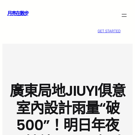
跳
月亮在散步
至
主
要
GET STARTED
內
容
廣東局地JIUYI俱意
室內設計雨量“破
500”！明日年夜