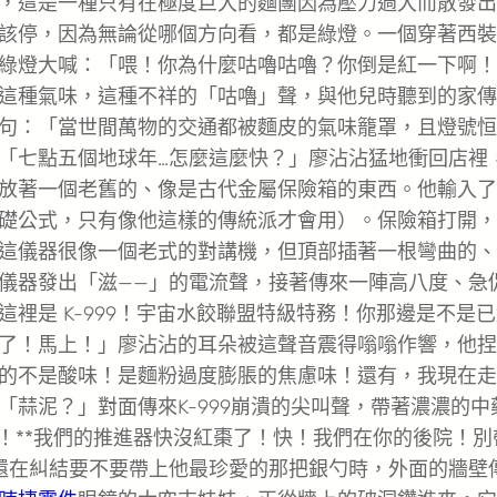
，這是一種只有在極度巨大的麵團因為壓力過大而散發出
該停，因為無論從哪個方向看，都是綠燈。一個穿著西裝
綠燈大喊：「喂！你為什麼咕嚕咕嚕？你倒是紅一下啊！
這種氣味，這種不祥的「咕嚕」聲，與他兒時聽到的家傳
句：「當世間萬物的交通都被麵皮的氣味籠罩，且燈號恒
「七點五個地球年…怎麼這麼快？」廖沾沾猛地衝回店裡
放著一個老舊的、像是古代金屬保險箱的東西。他輸入了
礎公式，只有像他這樣的傳統派才會用）。保險箱打開，
這儀器很像一個老式的對講機，但頂部插著一根彎曲的、
儀器發出「滋——」的電流聲，接著傳來一陣高八度、急
裡是 K-999！宇宙水餃聯盟特級特務！你那邊是不是
了！馬上！」廖沾沾的耳朵被這聲音震得嗡嗡作響，他捏
的不是酸味！是麵粉過度膨脹的焦慮味！還有，我現在走
蒜泥？」對面傳來K-999崩潰的尖叫聲，帶著濃濃的中
！**我們的推進器快沒紅棗了！快！我們在你的後院！別
還在糾結要不要帶上他最珍愛的那把銀勺時，外面的牆壁