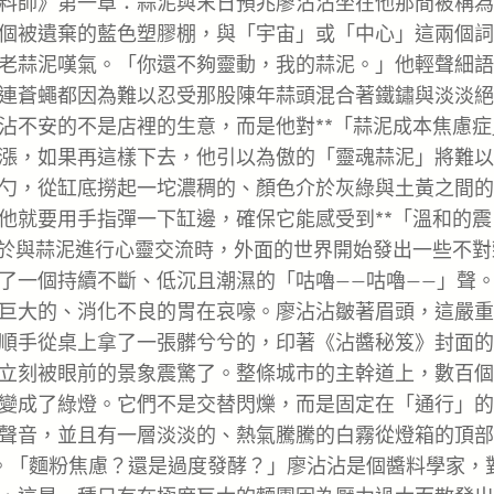
料師》第一章：蒜泥與末日預兆廖沾沾坐在他那間被稱為
個被遺棄的藍色塑膠棚，與「宇宙」或「中心」這兩個詞
老蒜泥嘆氣。「你還不夠靈動，我的蒜泥。」他輕聲細語
連蒼蠅都因為難以忍受那股陳年蒜頭混合著鐵鏽與淡淡絕
不安的不是店裡的生意，而是他對**「蒜泥成本焦慮症」
漲，如果再這樣下去，他引以為傲的「靈魂蒜泥」將難以
勺，從缸底撈起一坨濃稠的、顏色介於灰綠與土黃之間的
他就要用手指彈一下缸邊，確保它能感受到**「溫和的震
注於與蒜泥進行心靈交流時，外面的世界開始發出一些不對
了一個持續不斷、低沉且潮濕的「咕嚕——咕嚕——」聲
巨大的、消化不良的胃在哀嚎。廖沾沾皺著眉頭，這嚴重
順手從桌上拿了一張髒兮兮的，印著《沾醬秘笈》封面的
立刻被眼前的景象震驚了。整條城市的主幹道上，數百個
變成了綠燈。它們不是交替閃爍，而是固定在「通行」的
聲音，並且有一層淡淡的、熱氣騰騰的白霧從燈箱的頂部
。「麵粉焦慮？還是過度發酵？」廖沾沾是個醬料學家，