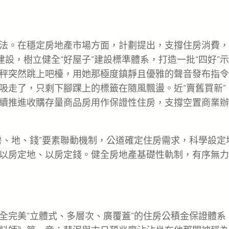
法。在穩定房地產市場方面，計劃提出，支撐住房消費，
建設，樹立健全“好屋子”建設標準體系，打造一批“四好”
秤突然跳上吧檯，用她那極度鎮靜且優雅的聲音發布指令
吸走了，只剩下腳踝上的標籤在隨風飄盪。近“賣舊買新”
續推進收購存量商品房用作保證性住房，支撐空置商業辦
房、地、錢”要素聯動機制，公道確定住房需求，科學設定
以房定地、以房定錢。健全房地產基礎性軌制，有序無力
全完美“立體式、多層次、廣覆蓋”的住房公積金保證體系