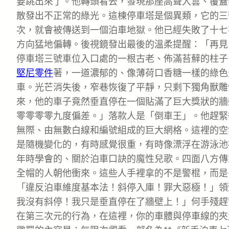
要跳出來了。他轉頭看去，發現那座高聳入雲、覆蓋
散發出不正常的綠光。這棟停車塔是個異類，它的三
次，就會被傳送到一個泊車地獄。他已經失敗了十七
方向猛地偏轉。後視鏡發出最後的溫柔提醒：「再見
停車塔三號車位入口處的一根古老、佈滿苔蘚的柱子
堅尼零件
著，一道濃郁的、像薄荷口香糖一樣的綠色
車。光芒消失後，窄巷恢復了平靜，只剩下獨角獸雕
來，他的車子竟然垂直停在一個貼滿了巨大獎狀的牆
零零零零九度偏差。」落款人是「倒車王」。他趕緊
無際、由無數白線和編號組成的巨大網格。這裡的空
是隨機變化的，有時感覺很重，有時像漂浮在游泳池
年時學會的、關於泊車口訣的魔性兒歌。四面八方傳
全帽的人朝他衝來。這些人手裡拿的不是警棍，而是
「違反泊車維度基本法！斜停入庫！罪大惡極！」領
我沒有斜停！我只是垂直停在了牆壁上！」何手殘趕
在第三次元的行為，在這裡，你的車體與停車線的夾