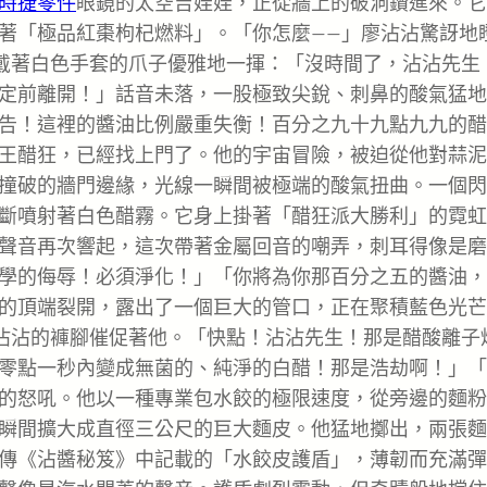
時捷零件
眼鏡的太空吉娃娃，正從牆上的破洞鑽進來。它
著「極品紅棗枸杞燃料」。「你怎麼——」廖沾沾驚訝地
戴著白色手套的爪子優雅地一揮：「沒時間了，沾沾先生
定前離開！」話音未落，一股極致尖銳、刺鼻的酸氣猛地
告！這裡的醬油比例嚴重失衡！百分之九十九點九九的醋
王醋狂，已經找上門了。他的宇宙冒險，被迫從他對蒜泥
撞破的牆門邊緣，光線一瞬間被極端的酸氣扭曲。一個閃
斷噴射著白色醋霧。它身上掛著「醋狂派大勝利」的霓虹
聲音再次響起，這次帶著金屬回音的嘲弄，刺耳得像是磨
學的侮辱！必須淨化！」「你將為你那百分之五的醬油，
的頂端裂開，露出了一個巨大的管口，正在聚積藍色光芒
廖沾沾的褲腳催促著他。「快點！沾沾先生！那是醋酸離子
零點一秒內變成無菌的、純淨的白醋！那是浩劫啊！」「
的怒吼。他以一種專業包水餃的極限速度，從旁邊的麵粉
瞬間擴大成直徑三公尺的巨大麵皮。他猛地擲出，兩張麵
傳《沾醬秘笈》中記載的「水餃皮護盾」，薄韌而充滿彈