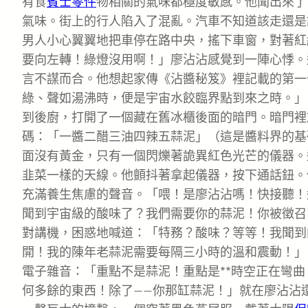
有食
賓士零件
物相關的氣味都極度敏感。他聞出來了
氣味。街上的行人陷入了混亂。汽車不知道該走還是
男人小心翼翼地把車停在路中央，搖下車窗，對著紅
要向左轉！綠燈沒用啊！」廖沾沾感覺到一陣心悸。
言不謀而合。他想起家傳《沾醬秘笈》裡記載的第一
綠、聲如湯沸時，便是宇宙水餃臨界點到來之時。」
到後廚，打開了一個藏在舊冰櫃後面的暗門。暗門裡
碼：「一醬二醋三油四辣五蒜泥」（這是醬料界的基
面沒有黃金，只有一個閃爍著詭異紅色光芒的儀器。
韭菜一樣的天線。他顫抖著拿起儀器，按下通話鈕。
充滿養生焦慮的聲音。「喂！是廖沾沾嗎！快接聽！這
聞到宇宙級的酸味了？我們需要你的蒜泥！你被徵召
對講機，困惑地喊道：「特務？酸味？等等！我聞到
開！我的陳年老蒜泥需要每隔三小時的溫和震動！」「
電子雜音：「重點不是蒜泥！重點是**時空正在彎曲
何多餘的東西！除了——你那缸蒜泥！」就在廖沾沾