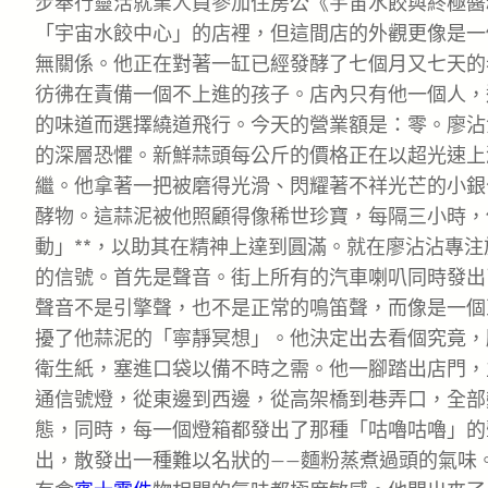
步奉行靈活就業人員參加住房公《宇宙水餃與終極醬
「宇宙水餃中心」的店裡，但這間店的外觀更像是一
無關係。他正在對著一缸已經發酵了七個月又七天的
彷彿在責備一個不上進的孩子。店內只有他一個人，
的味道而選擇繞道飛行。今天的營業額是：零。廖沾沾
的深層恐懼。新鮮蒜頭每公斤的價格正在以超光速上
繼。他拿著一把被磨得光滑、閃耀著不祥光芒的小銀
酵物。這蒜泥被他照顧得像稀世珍寶，每隔三小時，
動」**，以助其在精神上達到圓滿。就在廖沾沾專
的信號。首先是聲音。街上所有的汽車喇叭同時發出
聲音不是引擎聲，也不是正常的鳴笛聲，而像是一個
擾了他蒜泥的「寧靜冥想」。他決定出去看個究竟，
衛生紙，塞進口袋以備不時之需。他一腳踏出店門，
通信號燈，從東邊到西邊，從高架橋到巷弄口，全部
態，同時，每一個燈箱都發出了那種「咕嚕咕嚕」的
出，散發出一種難以名狀的——麵粉蒸煮過頭的氣味