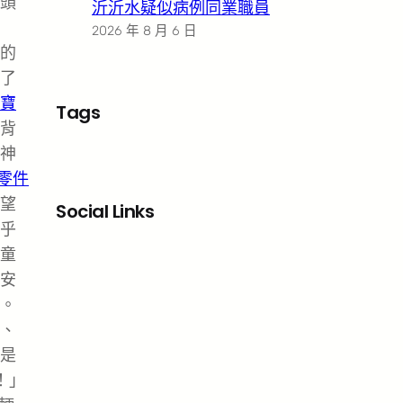
頭
沂沂水疑似病例同業職員
2026 年 8 月 6 日
的
了
寶
Tags
背
神
W零件
望
Social Links
乎
Facebook
X
LinkedIn
Instagram
童
安
。
、
是
！」