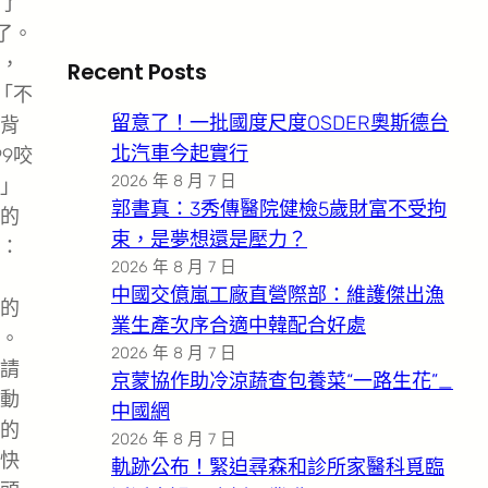
了
了。
，
Recent Posts
「不
留意了！一批國度尺度OSDER奧斯德台
背
北汽車今起實行
9咬
2026 年 8 月 7 日
」
郭書真：3秀傳醫院健檢5歲財富不受拘
的
束，是夢想還是壓力？
：
2026 年 8 月 7 日
中國交億嵐工廠直營際部：維護傑出漁
的
業生產次序合適中韓配合好處
。
2026 年 8 月 7 日
請
京蒙協作助冷涼蔬查包養菜“一路生花”_
動
中國網
的
2026 年 8 月 7 日
快
軌跡公布！緊迫尋森和診所家醫科覓臨