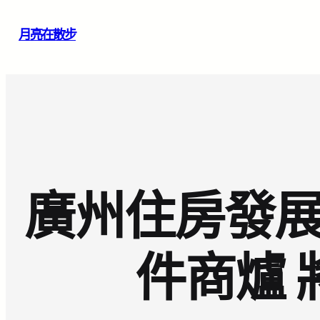
跳
月亮在散步
至
主
要
內
容
廣州住房發展
件商爐 