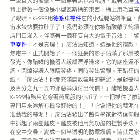
一聲巨大的撞擊。一個穿著黑色燕尾服、戴著太陽
保
背上揹著一個像是小型瓦斯桶的東西，桶上用毛筆寫
了眼睛。K-999用
德系車零件
它的小短腿站得筆直，
宙水餃快要拉肚子了！我們必須在你被醋酸離子炮鎖
店門口灌入，伴隨著一個狂妄自大的電子音效：「警
車零件
，才是真理！」廖沾沾知道，這是他的宿敵，
焦慮中，正式開始了。一個狂妄的影子佔滿了那扇被
發光、像醋罐的機器人緩緩漂浮進來，它的底座還不
牌，閃爍得讓人眼睛發疼，同時發出警報。王醋狂的
紙。「廖沾沾！你那充滿腐敗氣味的蒜泥，是對醬料
及百分之九十五的邪惡蒜頭付出代價！」醋罐機器人
K-999特務用它穿著燕尾服的小爪子，一把抓住了
專門用來溶解有機發酵物的！」「它會把你的蒜泥在
准動我的蒜泥！」廖沾沾發出了醬料學家對待信仰般
中抓起了兩團麵皮。麵皮被他用氣功般的捏製手法，
在空中交疊，變成一個半透明的防禦護盾。這就是家