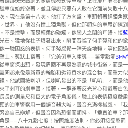
著鏽跡斑斑鐵網的多層機械式停車塔，正在那片窄巷的盡
號車位始終空著，並且傳說只要有人敢在它面前失敗十八
次。現在是第十八次。他打了方向盤，車頭朝著銅獨角獸
，世界。」他沒有撞上獨角獸，但他那顫抖的車尾卻擦到
。不是撞擊，而是輕柔的碰觸，像戀人之間的耳語。接
藍
光芒。猛地從柱子爆發出來，瞬間吞噬了何手殘和他的掀
像一臉困惑的表情。何手殘感覺一陣天旋地轉，等他回過
壁上。獎狀上寫著：「完美倒車入庫獎——第零點零
BM
從車窗探出頭，發現周圍不再是熟悉的城市街道，而是一
氣聞起來像是新買的輪胎和劣質香水的混合物，而重力似
裡。他試圖按喇叭，但喇叭發出的不是「叭叭」，而是他
來了刺耳的剎車聲，接著，一群穿著反光背心和戴著白色
長長的測量尺和巨大的電子角度儀，臉上的表情極度嚴肅
頭的泊車警察用一個擴音器大喊，聲音充滿機械感。「我
緊為自己辯解，但聲音因為恐懼而顫抖。「垂直泊車？那
角是——八十九點七度！按照維度法則，你必須接受懲罰