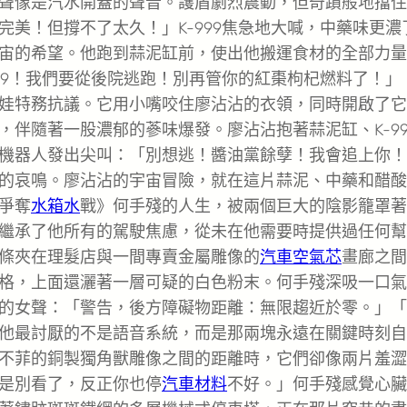
聲像是汽水開蓋的聲音。護盾劇烈震動，但奇蹟般地擋住
美！但撐不了太久！」K-999焦急地大喊，中藥味更濃
宙的希望。他跑到蒜泥缸前，使出他搬運食材的全部力量
999！我們要從後院逃跑！別再管你的紅棗枸杞燃料了！」
娃特務抗議。它用小嘴咬住廖沾沾的衣領，同時開啟了它
伴隨著一股濃郁的蔘味爆發。廖沾沾抱著蒜泥缸、K-99
機器人發出尖叫：「別想逃！醬油黨餘孽！我會追上你！
的哀鳴。廖沾沾的宇宙冒險，就在這片蒜泥、中藥和醋酸
爭奪
水箱水
戰》何手殘的人生，被兩個巨大的陰影籠罩著
繼承了他所有的駕駛焦慮，從未在他需要時提供過任何幫
條夾在理髮店與一間專賣金屬雕像的
汽車空氣芯
畫廊之間
格，上面還灑著一層可疑的白色粉末。何手殘深吸一口氣
的女聲：「警告，後方障礙物距離：無限趨近於零。」「
他最討厭的不是語音系統，而是那兩塊永遠在關鍵時刻自
不菲的銅製獨角獸雕像之間的距離時，它們卻像兩片羞澀
是別看了，反正你也停
汽車材料
不好。」何手殘感覺心臟