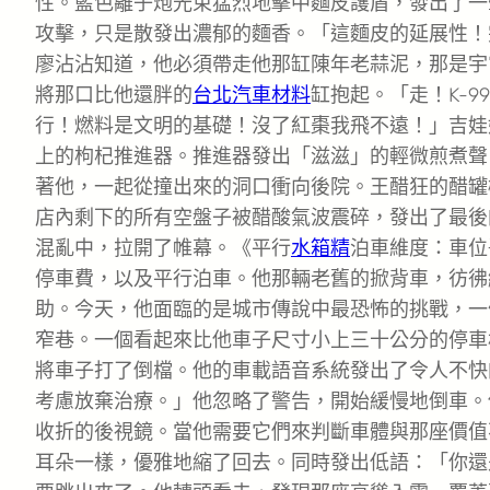
性。藍色離子炮光束猛烈地擊中麵皮護盾，發出了一
攻擊，只是散發出濃郁的麵香。「這麵皮的延展性！完
廖沾沾知道，他必須帶走他那缸陳年老蒜泥，那是宇
將那口比他還胖的
台北汽車材料
缸抱起。「走！K-
行！燃料是文明的基礎！沒了紅棗我飛不遠！」吉娃
上的枸杞推進器。推進器發出「滋滋」的輕微煎煮聲，
著他，一起從撞出來的洞口衝向後院。王醋狂的醋罐
店內剩下的所有空盤子被醋酸氣波震碎，發出了最後
混亂中，拉開了帷幕。《平行
水箱精
泊車維度：車位
停車費，以及平行泊車。他那輛老舊的掀背車，彷彿
助。今天，他面臨的是城市傳說中最恐怖的挑戰，一
窄巷。一個看起來比他車子尺寸小上三十公分的停車
將車子打了倒檔。他的車載語音系統發出了令人不快
考慮放棄治療。」他忽略了警告，開始緩慢地倒車。
收折的後視鏡。當他需要它們來判斷車體與那座價值
耳朵一樣，優雅地縮了回去。同時發出低語：「你還