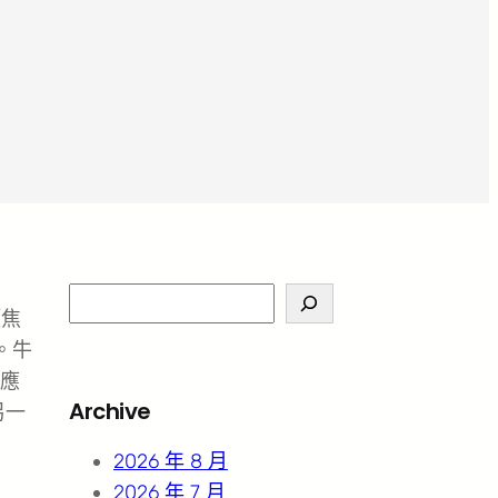
S
類焦
e
。牛
a
應
r
Archive
另一
c
h
2026 年 8 月
2026 年 7 月