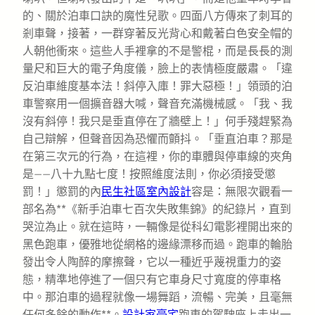
的、關於泊車口訣的魔性兒歌。四面八方傳來了刺耳的
剎車聲，接著，一群穿著反光背心和戴著白色安全帽的
人朝他衝來。這些人手裡拿的不是警棍，而是長長的測
量尺和巨大的電子角度儀，臉上的表情極度嚴肅。「違
反泊車維度基本法！斜停入庫！罪大惡極！」領頭的泊
車警察用一個擴音器大喊，聲音充滿機械感。「我、我
沒有斜停！我只是垂直停在了牆壁上！」何手殘趕緊為
自己辯解，但聲音因為恐懼而顫抖。「垂直泊車？那是
在第三次元的行為，在這裡，你的車體與停車線的夾角
是——八十九點七度！按照維度法則，你必須接受懲
罰！」懲罰的內
民生社區室內設計
容是：無限次觀看一
部名為**《新手泊車七百次失敗集錦》的紀錄片，直到
哭泣為止。就在這時，一輛像是從科幻電影裡開出來的
黑色跑車，優雅地從網格的邊緣漂移而過。跑車的輪胎
發出令人陶醉的摩擦聲，它以一種近乎蔑視重力的姿
態，精準地停進了一個只有它車身尺寸寬度的停車格
中。那泊車的過程就像一場舞蹈，流暢、完美，且毫無
任何多餘的動作**。
設計家豪宅
跑車的駕駛座上走出一