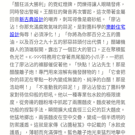
「醋狂派大勝利」的霓虹燈牌，閃爍得讓人眼睛發疼，
同時發出警報。王醋狂的聲音再次響起，這次帶著金屬
回音
新古典設計
的嘲弄，刺耳得像是磨砂紙。「廖沾
沾！你那充滿腐敗氣味的蒜泥，是對醬料學的
樂齡住宅
設計
侮辱！必須淨化！」「你將為你那百分之五的醬
油，以及百分之九十五的邪惡蒜頭付出代價！」醋罐機
器人的頂端裂開，露出了一個巨大的管口，正在聚積藍
色光芒。K-999特務用它穿著燕尾服的小爪子，一把抓
住了廖沾沾的褲腳催促著他。「快點！沾沾先生！那是
醋酸離子炮！專門用來溶解有機發酵物的！」「它會把
你的蒜泥在零點一秒內變成無菌的、純淨的白醋！那是
浩劫啊！」「不准動我的蒜泥！」廖沾沾發出了醬料學
家對待信仰般的怒吼。他以一種專業包水餃的極限速
度，從旁邊的麵粉堆中抓起了兩團麵皮。麵皮被他用氣
功般的捏製手法，瞬間擴大成直徑三公尺的巨大麵皮。
他猛地擲出，兩張麵皮在空中交疊，變成一個半透明的
防禦護盾。這就是家傳《沾醬秘笈》中記載的「水餃皮
護盾」，薄韌而充滿彈性。藍色離子炮光束猛烈地擊中