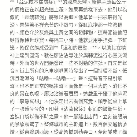
**「蒜泥成本焦慮症」**的深層恐懼。新鮮蒜頭每公斤
的價格正在以超光速上漲，如果再這樣下去，他引以為
傲的「靈魂蒜泥」將難以為繼。他拿著一把被磨得光
滑、閃耀著不祥光芒的小銀勺，從缸底撈起一坨濃稠
的、顏色介於灰綠與土黃之間的發酵物。這蒜泥被他照
顧得像稀世珍寶，每隔三小時，他就要用手指彈一下缸
邊，確保它能感受到**「溫和的震動」**，以助其在精
神上達到圓滿。就在廖沾沾專注於與蒜泥進行心靈交流
時，外面的世界開始發出一些不對勁的信號。首先是聲
音。街上所有的汽車喇叭同時發出了一個持續不斷、低
沉且潮濕的「咕嚕——咕嚕——」聲。這聲音不是引擎
聲，也不是正常的鳴笛聲，而像是一個巨大的、消化不
良的胃在哀嚎。廖沾沾皺著眉頭，這嚴重干擾了他蒜泥
的「寧靜冥想」。他決定出去看個究竟，順手從桌上拿
了一張髒兮兮的，印著《沾醬秘笈》封面的皺衛生紙，
塞進口袋以備不時之需。他一腳踏出店門，立刻被眼前
的景象震驚了。整條城市的主幹道上，數百個交通信號
燈，從東邊到西邊，從高架橋到巷弄口，全部變成了綠