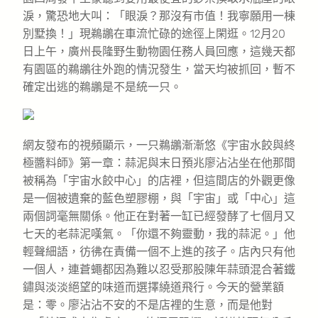
淚，驚恐地大叫：「眼淚？那沒有市值！我寧願用一棟
別墅換！」現鵜鶘在車流忙碌的途徑上閑逛。12月20
日上午，廣州長隆野生動物園任務人員回應，這幾天都
有園區的鵜鶘往外跑的情況發生，當天均被抓回，暫不
確定出逃的鵜鶘是不是統一只。
網友發布的視頻顯示，一只鵜鶘漸漸悠《宇宙水餃與終
極醬料師》第一章：蒜泥與末日預兆廖沾沾坐在他那間
被稱為「宇宙水餃中心」的店裡，但這間店的外觀更像
是一個被遺棄的藍色塑膠棚，與「宇宙」或「中心」這
兩個詞毫無關係。他正在對著一缸已經發酵了七個月又
七天的老蒜泥嘆氣。「你還不夠靈動，我的蒜泥。」他
輕聲細語，彷彿在責備一個不上進的孩子。店內只有他
一個人，連蒼蠅都因為難以忍受那股陳年蒜頭混合著鐵
鏽與淡淡絕望的味道而選擇繞道飛行。今天的營業額
是：零。廖沾沾不安的不是店裡的生意，而是他對