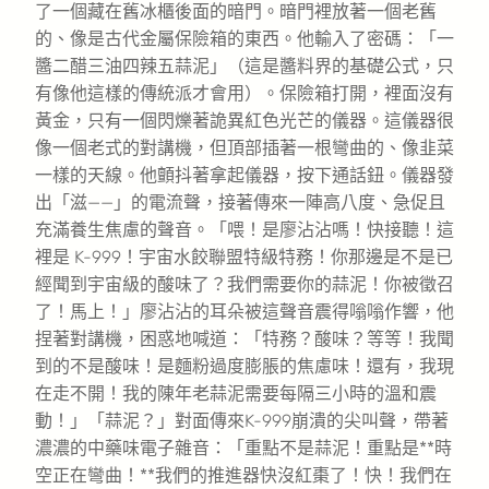
了一個藏在舊冰櫃後面的暗門。暗門裡放著一個老舊
的、像是古代金屬保險箱的東西。他輸入了密碼：「一
醬二醋三油四辣五蒜泥」（這是醬料界的基礎公式，只
有像他這樣的傳統派才會用）。保險箱打開，裡面沒有
黃金，只有一個閃爍著詭異紅色光芒的儀器。這儀器很
像一個老式的對講機，但頂部插著一根彎曲的、像韭菜
一樣的天線。他顫抖著拿起儀器，按下通話鈕。儀器發
出「滋——」的電流聲，接著傳來一陣高八度、急促且
充滿養生焦慮的聲音。「喂！是廖沾沾嗎！快接聽！這
裡是 K-999！宇宙水餃聯盟特級特務！你那邊是不是已
經聞到宇宙級的酸味了？我們需要你的蒜泥！你被徵召
了！馬上！」廖沾沾的耳朵被這聲音震得嗡嗡作響，他
捏著對講機，困惑地喊道：「特務？酸味？等等！我聞
到的不是酸味！是麵粉過度膨脹的焦慮味！還有，我現
在走不開！我的陳年老蒜泥需要每隔三小時的溫和震
動！」「蒜泥？」對面傳來K-999崩潰的尖叫聲，帶著
濃濃的中藥味電子雜音：「重點不是蒜泥！重點是**時
空正在彎曲！**我們的推進器快沒紅棗了！快！我們在