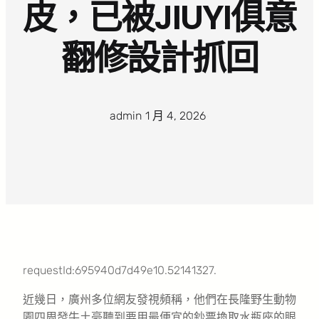
皮，已被JIUYI俱意
翻修設計抓回
admin
·
1 月 4, 2026
·
requestId:695940d7d49e10.52141327.
近幾日，廣州多位網友發視頻稱，他們在長隆野生動物
園四周發牛土豪聽到要用最便宜的鈔票換取水瓶座的眼