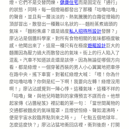
燈。它們不是交替閃爍，
健康住宅
而是固定在「通行」
的狀態，同時，每一個燈箱都發出了那種「咕嚕咕嚕」
的聲音，並且有一層淡淡的、熱氣騰騰的白霧從燈箱的
頂部冒出，散發出一種難以名狀的——麵粉蒸煮過頭的
氣味。「麵粉焦慮？還是過度
私人招待所設計
發酵？」
廖沾沾是個醬料學家，對所有食物相關的氣味都極度敏
感。他聞出來了，這是一種只有在極度
遊艇設計
巨大的
麵團因為壓力過大而散發出的氣味。街上的行人陷入了
混亂。汽車不知道該走還是該停，因為無論從哪個方向
看，都是綠燈。一個穿著西裝的男人小心翼翼地把車停
在路中央，搖下車窗，對著紅綠燈大喊：「喂！你為什
麼咕嚕咕嚕？你倒是紅一下啊！我要向左轉！綠燈沒用
啊！」廖沾沾感覺到一陣心悸。這種氣味，這種不祥的
「咕嚕」聲，與他兒時聽到的家傳預言不謀而合。他想
起家傳《沾醬秘笈》裡記載的第一句：「當世間萬物的
交通都被麵皮的氣味籠罩，且燈號恒綠、聲如湯沸時，
便是宇宙水餃臨界點到來之時。」「七點五個地球年…
怎麼這麼快？」廖沾沾猛地衝回店裡，衝到後廚，打開