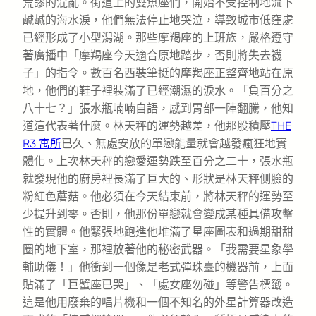
荒謬的混亂。街道上的雙魚座們，開始不受控制地流下
鹹鹹的海水淚，他們無法停止地哭泣，導致城市低窪處
已經形成了小型潟湖。那些摩羯座的上班族，嚴格遵守
著廣播中「摩羯座今天適合原地踏步，否則將失去襪
子」的指令。數百名西裝筆挺的摩羯座正整齊地站在原
地，他們的鞋子裡裝滿了已經潮濕的淚水。「負百分之
八十七？」張水瓶喃喃自語，感到胃部一陣翻騰，他知
道這代表著什麼。林天秤的運勢越差，他那股積壓
THE
R3 寓所
已久、無處安放的單戀能量就會越發瘋狂地實
體化。上次林天秤的戀愛運勢跌至百分之二十，張水瓶
就發現他的廚房裡長滿了巨大的、形狀是林天秤側臉的
粉紅色蘑菇。他必須在今天結束前，將林天秤的運勢至
少提升到零。否則，他那份單戀就會變成某種具備攻擊
性的實體。他緊張地跑進他堆滿了星座圖表和過期甜甜
圈的地下室，那裡放著他的秘密武器。「我需要星象學
輔助儀！」他衝到一個像是老式彈珠臺的機器前，上面
貼滿了「巨蟹座已哭」、「處女座勿碰」等警告標籤。
這是他用廢棄的唱片機和一個不知名的外星計算器改造