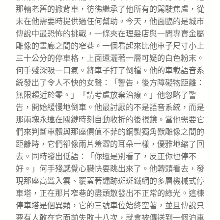
那輛老舊的掀背車，彷彿繼承了他所有的駕駛焦慮，從
未在他需要時提供過任何幫助。今天，他面臨的是城市
傳說中最恐怖的挑戰，一條夾在理髮店與一間專賣金屬
雕像的畫廊之間的窄巷。一個看起來比他車子尺寸小上
三十公分的停車格，上面還灑著一層可疑的白色粉末。
何手殘深吸一口氣。將車子打了倒檔。他的車載語音系
統發出了令人不快的女聲：「警告，後方障礙物距離：
無限趨近於零。」「請考慮放棄治療。」他忽略了警
告，開始緩慢地倒車。他最討厭的不是語音系統，而是
那兩塊永遠在關鍵時刻自動收折的後視鏡。當他需要它
們來判斷車體與那座價值不菲的銅製獨角獸雕像之間的
距離時，它們卻像兩片羞澀的耳朵一樣，優雅地縮了回
去。同時發出低語：「你還是別看了，反正你也停不
好。」何手殘感覺心臟快要跳出來了。他轉頭看去，發
現那座高聳入雲、覆蓋著鏽跡斑斑鐵網的多層機械式停
車塔，正在那片窄巷的盡頭散發出不正常的綠光。這棟
停車塔是個異類，它的三號車位始終空著，並且傳說只
要有人敢在它面前失敗十八次，就會被傳送到一個泊車