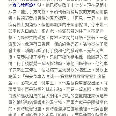
地
身心診所設計
獄。他已經失敗了十七次。現在是第十
八次。他打了方向盤，車頭朝著銅獨角獸的方向猛地偏
轉。後視鏡發出最後的溫柔提醒：「再見，世界。」他
沒有撞上獨角獸，但他那顫抖的車尾卻擦到了停車塔三
號車位入口處的一根古老、佈滿苔蘚的柱子。不是撞
擊，而是輕柔的碰觸，像戀人之間的耳語。接著，一道
濃郁的、像薄荷口香糖一樣的綠色光芒。猛地從柱子爆
發出來，瞬間吞噬了何手殘和他的掀背車。光芒消失
後，窄巷恢復了平靜，只剩下獨角獸雕像一臉困惑的表
情。何手殘感覺一陣天旋地轉，等他回過神來，他的車
子竟然垂直停在一個貼滿了巨大獎狀的牆壁上。獎狀上
寫著：「完美倒車入庫獎——第零點零零零零零九度偏
差。」落款人是「倒車王」。他趕緊從車窗探出頭，發
現周圍不再是熟悉的城市街道，而是一望無際、由無數
白線和編號組成的巨大網格。這裡的空氣聞起來像是新
買的輪胎和劣質香水的混合物，而重力似乎是隨機變化
的，有時感覺很重，有時像漂浮在游泳池裡。他試圖按
喇叭，但喇叭發出的不是「叭叭」，而是他童年時學會