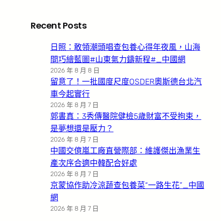
Recent Posts
日照：敢領潮頭唱查包養心得年夜風，山海
間巧繪藍圖#山東氣力鑄新程#_中國網
2026 年 8 月 8 日
留意了！一批國度尺度OSDER奧斯德台北汽
車今起實行
2026 年 8 月 7 日
郭書真：3秀傳醫院健檢5歲財富不受拘束，
是夢想還是壓力？
2026 年 8 月 7 日
中國交億嵐工廠直營際部：維護傑出漁業生
產次序合適中韓配合好處
2026 年 8 月 7 日
京蒙協作助冷涼蔬查包養菜“一路生花”_中國
網
2026 年 8 月 7 日