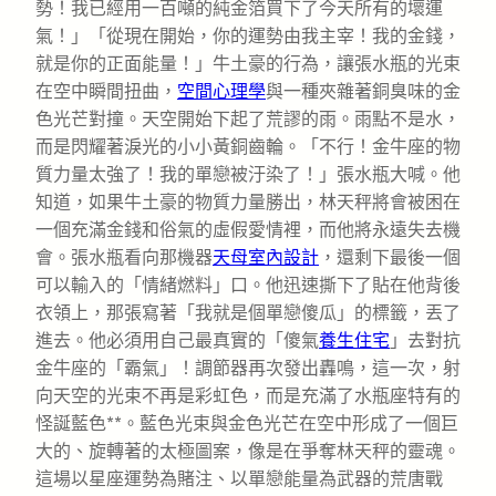
勢！我已經用一百噸的純金箔買下了今天所有的壞運
氣！」「從現在開始，你的運勢由我主宰！我的金錢，
就是你的正面能量！」牛土豪的行為，讓張水瓶的光束
在空中瞬間扭曲，
空間心理學
與一種夾雜著銅臭味的金
色光芒對撞。天空開始下起了荒謬的雨。雨點不是水，
而是閃耀著淚光的小小黃銅齒輪。「不行！金牛座的物
質力量太強了！我的單戀被汙染了！」張水瓶大喊。他
知道，如果牛土豪的物質力量勝出，林天秤將會被困在
一個充滿金錢和俗氣的虛假愛情裡，而他將永遠失去機
會。張水瓶看向那機器
天母室內設計
，還剩下最後一個
可以輸入的「情緒燃料」口。他迅速撕下了貼在他背後
衣領上，那張寫著「我就是個單戀傻瓜」的標籤，丟了
進去。他必須用自己最真實的「傻氣
養生住宅
」去對抗
金牛座的「霸氣」！調節器再次發出轟鳴，這一次，射
向天空的光束不再是彩虹色，而是充滿了水瓶座特有的
怪誕藍色**。藍色光束與金色光芒在空中形成了一個巨
大的、旋轉著的太極圖案，像是在爭奪林天秤的靈魂。
這場以星座運勢為賭注、以單戀能量為武器的荒唐戰