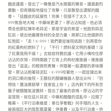
麵皮護盾，發出了一聲像是汽水開蓋的聲音。護盾劇烈
震動，但奇蹟般地擋住了攻擊，只是散發出濃郁的麵
香。「這麵皮的延展性！完美！但撐不了太久！」K-
999焦急地大喊，中藥味更濃了。廖沾沾知道，他必須
帶走他那缸陳年老蒜泥，那是宇宙的希望。他跑到蒜泥
缸前，使出他搬運食材的全部力量，將那口比他還胖的
缸抱起。「走！K-999！我們要從後院逃跑！別再管你
的紅棗枸杞燃料了！」「不行！燃料是文明的基礎！沒
了紅棗我飛不遠！」吉娃娃特務抗議。它用小嘴咬住廖
沾沾的衣領，同時開啟了它背上的枸杞推進器。推進器
發出「滋滋」的輕微煎煮聲，伴隨著一股濃郁的蔘味爆
發。廖沾沾抱著蒜泥缸、K-999咬著他，一起從撞出來
的洞口衝向後院。王醋狂的醋罐機器人發出尖叫：「別
想逃！醬油黨餘孽！我會追上你！」店內剩下的所有空
盤子被醋酸氣波震碎，發出了最後的哀鳴。廖沾沾的宇
宙冒險，就在這片蒜泥、中藥和醋酸的混亂中，拉開了
帷幕。《平行泊車維度：車位爭奪戰》何手殘的人生，
被兩個巨大的陰影籠罩著：停車費，以及平行泊車。他