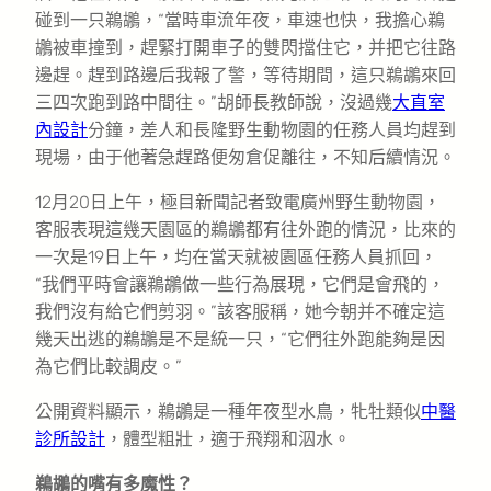
碰到一只鵜鶘，“當時車流年夜，車速也快，我擔心鵜
鶘被車撞到，趕緊打開車子的雙閃擋住它，并把它往路
邊趕。趕到路邊后我報了警，等待期間，這只鵜鶘來回
三四次跑到路中間往。”胡師長教師說，沒過幾
大直室
內設計
分鐘，差人和長隆野生動物園的任務人員均趕到
現場，由于他著急趕路便匆倉促離往，不知后續情況。
12月20日上午，極目新聞記者致電廣州野生動物園，
客服表現這幾天園區的鵜鶘都有往外跑的情況，比來的
一次是19日上午，均在當天就被園區任務人員抓回，
“我們平時會讓鵜鶘做一些行為展現，它們是會飛的，
我們沒有給它們剪羽。”該客服稱，她今朝并不確定這
幾天出逃的鵜鶘是不是統一只，“它們往外跑能夠是因
為它們比較調皮。”
公開資料顯示，鵜鶘是一種年夜型水鳥，牝牡類似
中醫
診所設計
，體型粗壯，適于飛翔和泅水。
鵜鶘的嘴有多魔性？