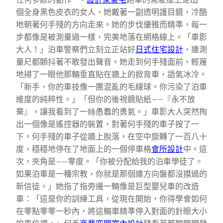
個全身黑色皮衣的女人，她戴著一副透明護目鏡，冷酷
地朝著何手殘的方向走來。她的步伐優雅而精準，每一
步都像是被測量過一樣，完美地落在網格線上。「車影
大人！」泊車警察們立刻立正站好
日式住宅設計
，連測
量尺都顫抖著不敢發出聲音。她走到何手殘面前，輕蔑
地掃了一眼他那輛垂直貼在牆上的掀背車，語氣冰冷。
「新手，你的車技像一團混亂的毛線球。你污染了泊車
維度的純粹性。」「但你的後視鏡貼紙——『永不放
棄』，讓我看到了一絲愚蠢的勇氣。」車影大人突然掏
出一個像是遙控器的裝置，對著何手殘的車子按了一
下。何手殘的車子從牆上脫落，在空中旋轉了一百八十
度，穩穩地停在了地面上的一個停車格
會所設計
中。這
次，夾角是——零度。「你被分配給我的泊車學徒了。
如果泊車是一種宗教，你就是那個連方向盤都沒摸過的
新信徒。」她指了指旁邊一輛像是巨型嬰兒車的改造
車：「這是你的訓練工具，從現在開始，你得學會如何
在零點零零一秒內，將這輛車精準停入對面的針眼大小