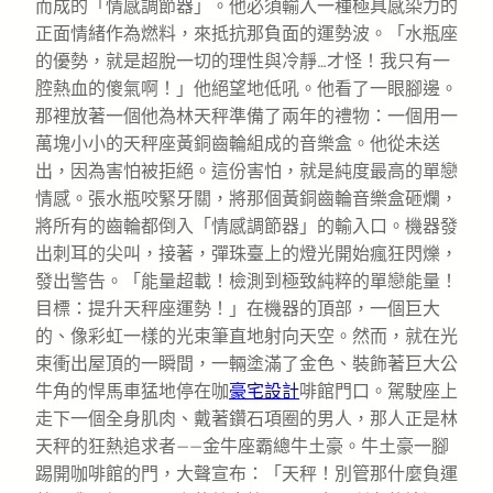
而成的「情感調節器」。他必須輸入一種極具感染力的
正面情緒作為燃料，來抵抗那負面的運勢波。「水瓶座
的優勢，就是超脫一切的理性與冷靜…才怪！我只有一
腔熱血的傻氣啊！」他絕望地低吼。他看了一眼腳邊。
那裡放著一個他為林天秤準備了兩年的禮物：一個用一
萬塊小小的天秤座黃銅齒輪組成的音樂盒。他從未送
出，因為害怕被拒絕。這份害怕，就是純度最高的單戀
情感。張水瓶咬緊牙關，將那個黃銅齒輪音樂盒砸爛，
將所有的齒輪都倒入「情感調節器」的輸入口。機器發
出刺耳的尖叫，接著，彈珠臺上的燈光開始瘋狂閃爍，
發出警告。「能量超載！檢測到極致純粹的單戀能量！
目標：提升天秤座運勢！」在機器的頂部，一個巨大
的、像彩虹一樣的光束筆直地射向天空。然而，就在光
束衝出屋頂的一瞬間，一輛塗滿了金色、裝飾著巨大公
牛角的悍馬車猛地停在咖
豪宅設計
啡館門口。駕駛座上
走下一個全身肌肉、戴著鑽石項圈的男人，那人正是林
天秤的狂熱追求者——金牛座霸總牛土豪。牛土豪一腳
踢開咖啡館的門，大聲宣布：「天秤！別管那什麼負運