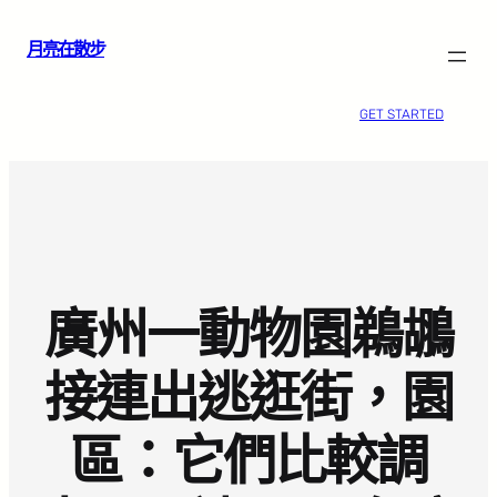
跳
月亮在散步
至
主
要
GET STARTED
內
容
廣州一動物園鵜鶘
接連出逃逛街，園
區：它們比較調