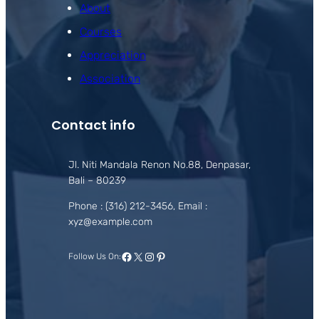
About
Courses
Appreciation
Association
Contact info
Jl. Niti Mandala Renon No.88, Denpasar,
Bali – 80239
Phone : (316) 212-3456, Email :
xyz@example.com
Facebook
X
Instagram
Pinterest
Follow Us On: