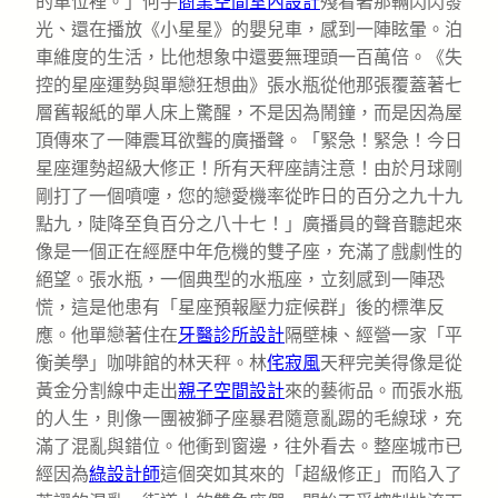
的車位裡。」何手
商業空間室內設計
殘看著那輛閃閃發
光、還在播放《小星星》的嬰兒車，感到一陣眩暈。泊
車維度的生活，比他想象中還要無理頭一百萬倍。《失
控的星座運勢與單戀狂想曲》張水瓶從他那張覆蓋著七
層舊報紙的單人床上驚醒，不是因為鬧鐘，而是因為屋
頂傳來了一陣震耳欲聾的廣播聲。「緊急！緊急！今日
星座運勢超級大修正！所有天秤座請注意！由於月球剛
剛打了一個噴嚏，您的戀愛機率從昨日的百分之九十九
點九，陡降至負百分之八十七！」廣播員的聲音聽起來
像是一個正在經歷中年危機的雙子座，充滿了戲劇性的
絕望。張水瓶，一個典型的水瓶座，立刻感到一陣恐
慌，這是他患有「星座預報壓力症候群」後的標準反
應。他單戀著住在
牙醫診所設計
隔壁棟、經營一家「平
衡美學」咖啡館的林天秤。林
侘寂風
天秤完美得像是從
黃金分割線中走出
親子空間設計
來的藝術品。而張水瓶
的人生，則像一團被獅子座暴君隨意亂踢的毛線球，充
滿了混亂與錯位。他衝到窗邊，往外看去。整座城市已
經因為
綠設計師
這個突如其來的「超級修正」而陷入了