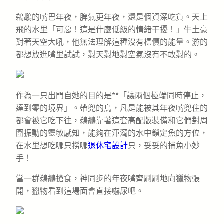
鵜鶘的嘴巴年夜，脾氣更年夜，還是個資深吃貨。天上
飛的水里「可惡！這是什麼低級的情緒干擾！」牛土豪
對著天空大吼，他無法理解這種沒有標價的能量。游的
都想放進嘴里試試，懟天懟地懟空氣沒有不敢懟的。
作為一只出門自她的目的是**「讓兩個極端同時停止，
達到零的境界」。帶兜的鳥，凡是能被其年夜嘴兜住的
都會被它吃下往，鵜鶘靠著這套高配版裝備和它們對周
圍振動的靈敏感知，能夠在渾濁的水中鎖定魚的方位，
在水里想吃哪只撈哪
退休宅設計
只，妥妥的捕魚小妙
手！
當一群鵜鶘搶食，神同步的年夜嘴齊刷刷地向獵物張
開，獵物看到這場面會直接嚇尿吧。