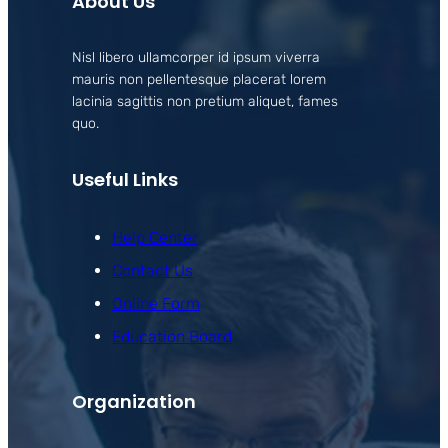
About Us
Nisl libero ullamcorper id ipsum viverra
mauris non pellentesque placerat lorem
lacinia sagittis non pretium aliquet, fames
quo.
Useful Links
Help Center
Contact Us
Online Form
Education Board
Organization