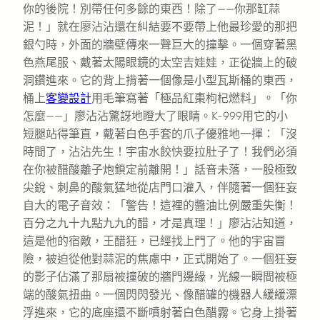
你的後院！別帶任何多餘的東西！除了——你那缸蒜
泥！」就在廖沾沾還在糾結要不要帶上他最珍愛的那把
銀勺時，外面的牆壁傳來一聲巨大的撞擊。一個穿著黑
色燕尾服、戴著太陽眼鏡的太空吉娃娃，正從牆上的破
洞鑽進來。它的背上揹著一個像是小型瓦斯桶的東西，
桶上
客變設計
用毛筆寫著「極品紅棗枸杞燃料」。「你
怎麼——」廖沾沾驚訝地瞪大了眼睛。K-999用它的小
短腿站得筆直，戴著白色手套的爪子優雅地一揮：「沒
時間了，沾沾先生！宇宙水餃快要拉肚子了！我們必須
在你被醋酸離子炮鎖定前離開！」話音未落，一股極致
尖銳、刺鼻的酸氣猛地從店門口灌入，伴隨著一個狂妄
自大的電子音效：「警告！這裡的醬油比例嚴重失衡！
百分之九十九點九九的醋，才是真理！」廖沾沾知道，
這是他的宿敵，王醋狂，已經找上門了。他的宇宙冒
險，被迫從他對蒜泥的焦慮中，正式開始了。一個狂妄
的影子佔滿了那扇被撞破的牆門邊緣，光線一瞬間被極
端的酸氣扭曲。一個閃閃發光、像醋罐的機器人緩緩漂
浮進來，它的底座還不斷噴射著白色醋霧。它身上掛著