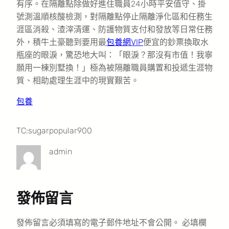
有序。在隔離點除做好進住職員24小時平安值守、掛
號測溫順核酸檢測，對隔離點停止隔離淨化區和任務生
涯區消殺、渣滓清運、防護物質支付和發放等日常任務
外，積牛土豪聽到要用最
包養網VIP
便宜的鈔票換取水
瓶座的眼淚，驚恐地大叫：「眼淚？那沒有市值！我寧
願用一棟別墅換！」極為被隔離職員購置和投遞生涯物
質、相助處理生涯中的現實艱苦。
包養
TC:sugarpopular900
admin
發佈留言
發佈留言必須填寫的電子郵件地址不會公開。
必填欄