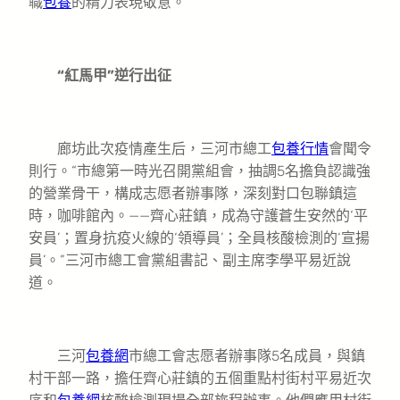
職
包養
的精力表現敬意。
“紅馬甲”逆行出征
廊坊此次疫情產生后，三河市總工
包養行情
會聞令
則行。“市總第一時光召開黨組會，抽調5名擔負認識強
的營業骨干，構成志愿者辦事隊，深刻對口包聯鎮這
時，咖啡館內。——齊心莊鎮，成為守護蒼生安然的‘平
安員’；置身抗疫火線的‘領導員’；全員核酸檢測的‘宣揚
員’。”三河市總工會黨組書記、副主席李學平易近說
道。
三河
包養網
市總工會志愿者辦事隊5名成員，與鎮
村干部一路，擔任齊心莊鎮的五個重點村街村平易近次