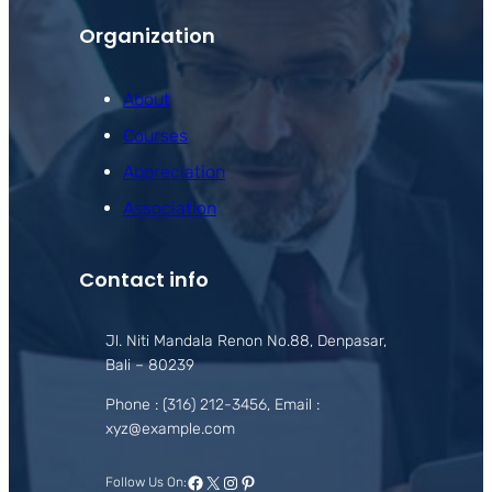
Organization
About
Courses
Appreciation
Association
Contact info
Jl. Niti Mandala Renon No.88, Denpasar,
Bali – 80239
Phone : (316) 212-3456, Email :
xyz@example.com
Facebook
X
Instagram
Pinterest
Follow Us On: