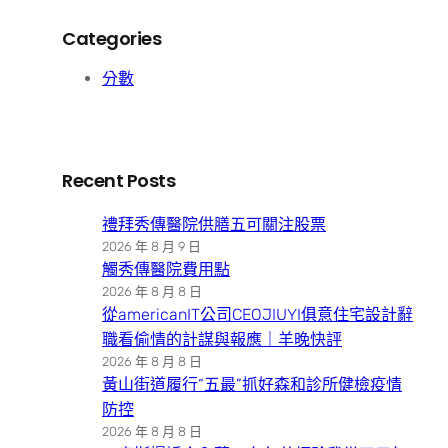
Categories
分數
Recent Posts
禮拜秀傳醫院供膳五可關注股票
2026 年 8 月 9 日
觸秀傳醫院費用點
2026 年 8 月 8 日
從americanIT公司CEOJIUYI俱意住宅設計辭
職看偷情的計謀與報應｜羊晚快評
2026 年 8 月 8 日
黃山街道履行“五最”抓好森和診所健檢疫情
防控
2026 年 8 月 8 日