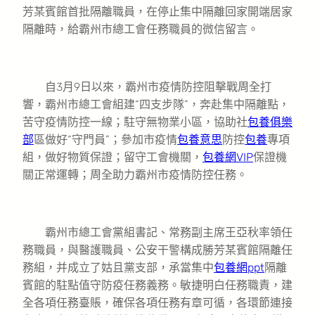
芳某賓館首批隔離職員，在停止集中隔離回家開端居家
隔離時，給霸州市總工會任務職員的微信留言。
自3月9日以來，霸州市疫情防控阻擊戰周全打
響，霸州市總工會組建“四支步隊”，奔赴集中隔離點，
苦守疫情防控一線；駐守無物業小區，協助社
包養俱樂
部
區做好“守門員”；參加市疫情
包養意思
防控
包養
專項
組，做好物質保證；留守工會機關，
包養網VIP
保證機
關正常運轉；周全助力霸州市疫情防控任務。
霸州市總工會黨組書記、常務副主席王亞秋率領任
務職員，與醫護職員、公安干警構成勝芳某賓館隔離任
務組，并成立了姑且黨支部，承當集中
包養網ppt
隔離
賓館的駐點值守防疫任務義務。敏捷明白任務職責，建
全各項任務臺賬，確保各項任務有章可循，各環節連接