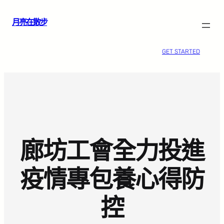
跳
月亮在散步
至
主
要
GET STARTED
內
容
廊坊工會全力投進
疫情專包養心得防
控