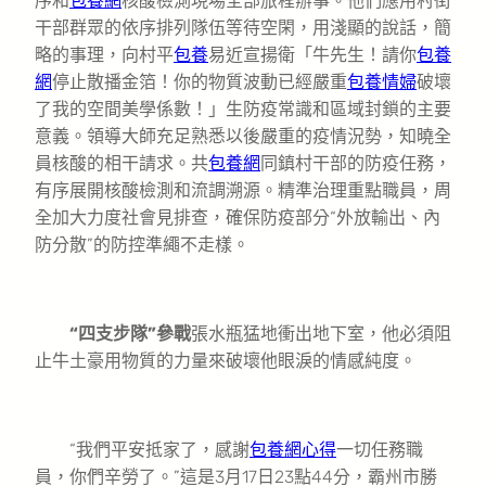
序和
包養網
核酸檢測現場全部旅程辦事。他們應用村街
干部群眾的依序排列隊伍等待空閑，用淺顯的說話，簡
略的事理，向村平
包養
易近宣揚衛「牛先生！請你
包養
網
停止散播金箔！你的物質波動已經嚴重
包養情婦
破壞
了我的空間美學係數！」生防疫常識和區域封鎖的主要
意義。領導大師充足熟悉以後嚴重的疫情況勢，知曉全
員核酸的相干請求。共
包養網
同鎮村干部的防疫任務，
有序展開核酸檢測和流調溯源。精準治理重點職員，周
全加大力度社會見排查，確保防疫部分“外放輸出、內
防分散”的防控準繩不走樣。
“四支步隊”參戰
張水瓶猛地衝出地下室，他必須阻
止牛土豪用物質的力量來破壞他眼淚的情感純度。
“我們平安抵家了，感謝
包養網心得
一切任務職
員，你們辛勞了。”這是3月17日23點44分，霸州市勝