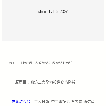
admin
·
1 月 6, 2026
·
requestId:695be3b78e64a5.68519650.
原題目：廊坊工會全力投進疫情防控
包養甜心網
工人日報-中工網記者 李昱霖 通信員