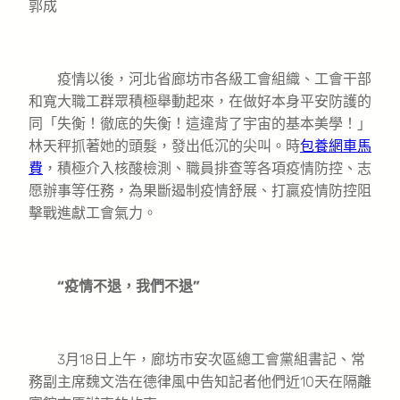
郭成
疫情以後，河北省廊坊市各級工會組織、工會干部
和寬大職工群眾積極舉動起來，在做好本身平安防護的
同「失衡！徹底的失衡！這違背了宇宙的基本美學！」
林天秤抓著她的頭髮，發出低沉的尖叫。時
包養網車馬
費
，積極介入核酸檢測、職員排查等各項疫情防控、志
愿辦事等任務，為果斷遏制疫情舒展、打贏疫情防控阻
擊戰進獻工會氣力。
“疫情不退，我們不退”
3月18日上午，廊坊市安次區總工會黨組書記、常
務副主席魏文浩在德律風中告知記者他們近10天在隔離