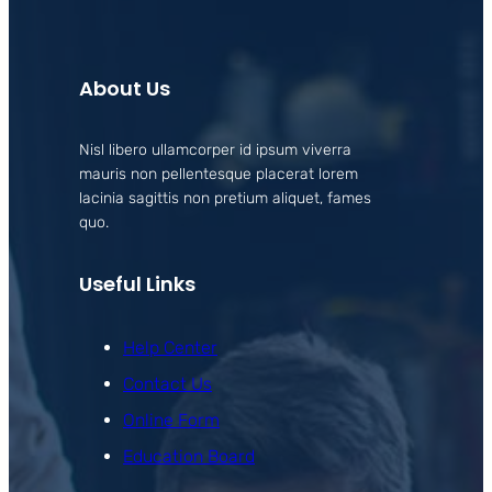
About Us
Nisl libero ullamcorper id ipsum viverra
mauris non pellentesque placerat lorem
lacinia sagittis non pretium aliquet, fames
quo.
Useful Links
Help Center
Contact Us
Online Form
Education Board