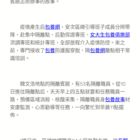
賓館志愿辦事的故事。
疫情產生后
包養網
，安次區總引導班子成員分辨帶
隊，赴集中隔離點、后勤保證專班、
女大生包養俱樂部
流調專班和統計專班，全部旅程介入疫情防控。來之
前，專門接收了
包養
防護服穿脫、隔
包養網
離點相干常
識培訓。
魏文浩地點的隔離賓館，有53名隔離職員。從10
日進住隔離點后，天天早上四五點就要和任務職員一
路，預備區域消殺、核酸采集、隔離職員身
包養故事
材
安康監測、心思勸導等任務，一向繁忙到早晨11點擺
佈。