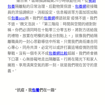
“連日來，區總抽調職員24小時執勤在崗，從
長期
包養
隔離點的日常治理、后勤物質保證、
包養網
密接職
員的流協調統計、消殺設定、信息報送等方面加班加點
任
包養app
務。我們的
包養網
標語就是‘疫情不退，我們
不退。”魏文浩說，“「第三階段：時間與空間的絕對對
稱。你們必須同時在十點零三分零五秒，將對方送給我
的禮物，放置在吧檯的黃金分割點上。」就像我們給隔
離職員的一封心思勸導信中所寫，只需我們高低連合同
心專心，同舟共濟，必定可以或許打贏這場疫情防控阻
擊戰。沒有一個冬天不成
包養網比較
超越，我們終會摘
下口罩、心無掛礙地走出隔離區。行將在陽光下和家人
擁抱、享用清爽空氣的那一刻，就是我們現在苦守的意
義。”
“抗疫，我
包養
們在一路”