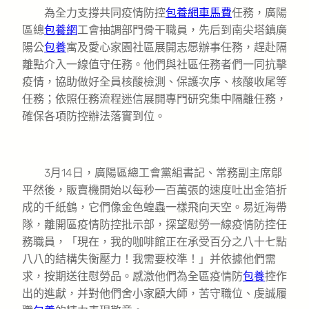
為全力支撐共同疫情防控
包養網車馬費
任務，廣陽
區總
包養網
工會抽調部門骨干職員，先后到南尖塔鎮廣
陽公
包養
寓及愛心家園社區展開志愿辦事任務，趕赴隔
離點介入一線值守任務。他們與社區任務者們一同抗擊
疫情，協助做好全員核酸檢測、保護次序、核酸收尾等
任務；依照任務流程迷信展開專門研究集中隔離任務，
確保各項防控辦法落實到位。
3月14日，廣陽區總工會黨組書記、常務副主席鄔
平然後，販賣機開始以每秒一百萬張的速度吐出金箔折
成的千紙鶴，它們像金色蝗蟲一樣飛向天空。易近海帶
隊，離開區疫情防控批示部，探望慰勞一線疫情防控任
務職員，「現在，我的咖啡館正在承受百分之八十七點
八八的結構失衡壓力！我需要校準！」并依據他們需
求，按期送往慰勞品。感激他們為全區疫情防
包養
控作
出的進獻，并對他們舍小家顧大師，苦守職位、虔誠履