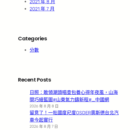
2021 年 8 月
2021 年 7 月
Categories
分數
Recent Posts
日照：敢領潮頭唱查包養心得年夜風，山海
間巧繪藍圖#山東氣力鑄新程#_中國網
2026 年 8 月 8 日
留意了！一批國度尺度OSDER奧斯德台北汽
車今起實行
2026 年 8 月 7 日