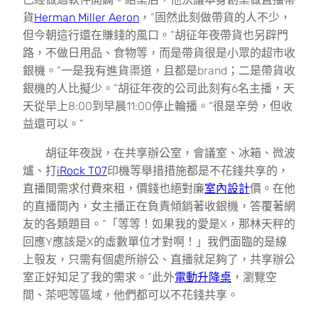
貨
Herman Miller Aeron
，“固然此刻做帶貨的人不少，
但今朝這行還在賺錢的風口。”胡征年夜帶貨也另辟門
路，不做日用品、食物等，而是帶貨很是小眾的超市收
銀機。“一是我有進貨渠道，且都是brand；二是帶貨收
銀機的人比擬少。”胡征年夜的公司此刻有6名主播，天
天從早上8:00到早晨11:00停止輪播。“很是辛勞，但收
益還可以。”
胡征年夜說，在共享辦公室，會議室、冰箱、微波
爐、打
iRock T07
印機等舉措措施都是不花錢共享的，
直播間需求付費來租，價錢也絕對廉
室內設計
價。在他
的直播間內，女主播正在負責傾銷著收銀機，答覆著網
友的各類題目。“「等等！如果我的愛是X，那林天秤的
回應Y應該是X的虛數單位才對啊！」我們面臨的是線
上彀友，只需有個處所辦公、直播就足夠了，共享辦公
室正好知足了我的需求。”此外
電動升降桌
，瀏覽空
間、茶吧等區域，他們都可以不花錢共享。