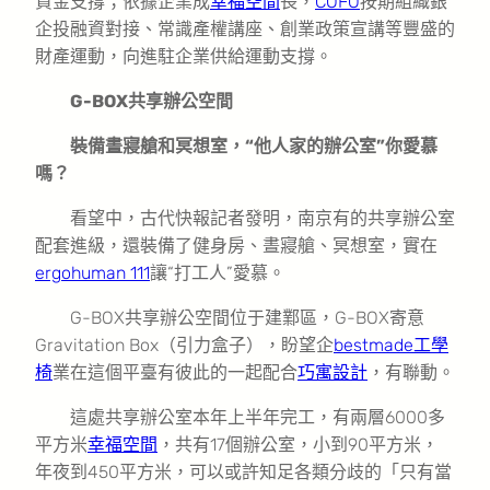
資金支撐；依據企業成
幸福空間
長，
COFO
按期組織銀
企投融資對接、常識產權講座、創業政策宣講等豐盛的
財產運動，向進駐企業供給運動支撐。
G-BOX共享辦公空間
裝備晝寢艙和冥想室，“他人家的辦公室”你愛慕
嗎？
看望中，古代快報記者發明，南京有的共享辦公室
配套進級，還裝備了健身房、晝寢艙、冥想室，實在
ergohuman 111
讓“打工人”愛慕。
G-BOX共享辦公空間位于建鄴區，G-BOX寄意
Gravitation Box（引力盒子），盼望企
bestmade工學
椅
業在這個平臺有彼此的一起配合
巧寓設計
，有聯動。
這處共享辦公室本年上半年完工，有兩層6000多
平方米
幸福空間
，共有17個辦公室，小到90平方米，
年夜到450平方米，可以或許知足各類分歧的「只有當