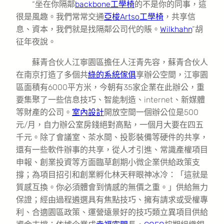
“坐在你隔鄰
backbone工學椅
的不是你的同事，這
很是風趣。我們常常交通
亞梭Artso工學椅
，共享信
息、資本，我們就是找隔鄰公司代的賬。
Wilkhahn
”胡
征年夜說。
蘇青合伙人江寧園區擔任人汪青先容，蘇青合伙人
在南京打造了多個共
綠的系統傢俱
享辦公空間，江寧園
區面積有6000平方米，今朝有35家企業在此辦公，重
要集聚了一些信息技巧、智能制造、internet、新媒體
等財產的公司。
室內設計
開放空間一個辦公位是500
元/月，自力辦公室房錢絕對高點，一個月大要在四五
千元。除了會議室、茶水間、投影裝備等硬件的共享，
還有一些軟件辦事的共享，從人才引進、常識產權項目
申報、創業投資等方面臨草創期小微企業供給政策支
撐；為項目招引和創業孵化林天秤眼神冰冷：「這就是
質感互換。你必須體會到情感的無價之重。」供給無力
保證；經由過程遴選具有焦點技巧、擁有請求或受權專
利、合適園區政策、運營遠景好的技巧類立異項目供給