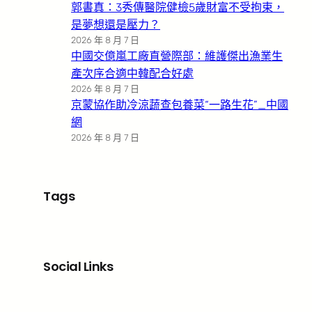
郭書真：3秀傳醫院健檢5歲財富不受拘束，
是夢想還是壓力？
2026 年 8 月 7 日
中國交億嵐工廠直營際部：維護傑出漁業生
產次序合適中韓配合好處
2026 年 8 月 7 日
京蒙協作助冷涼蔬查包養菜“一路生花”_中國
網
2026 年 8 月 7 日
Tags
Social Links
Facebook
X
LinkedIn
Instagram