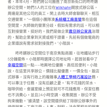
者，本年4月，她們將公司搬進了南京新街口的咚咚鏘
辦公空間。她們3人的工位在
Wilkhahn
開放式辦公區，
周邊是其他公司的員工，閑上去時大師會聊聊天，相互
交通營業。“一個個小團隊湊
系統櫃工廠直營
集在這個
空間里，大師做的營業分歧，假如有需求的話，可以相
互對接營業，挺好的。我們是做企業
震旦辦公家具
治理
的，幫助企業拿到天資或相干證書，先前有個做電商的
企業還說有需求就對接我們。”小陸說。
咚咚鏘辦公空間位于南京焦點商圈，往地鐵站步行
5分鐘擺佈。小陸那時選擇公司地址時，起首就看中了
幸福空間
這一點——地輿地位優勝、高低班便利。小陸
說，在這里共享辦公，價錢比擬優惠，一價全包，飯店
式辦事，沒有行政上的複雜事
人體工學椅
巧寓設計
務，
可以專注于任務，沒有后顧之憂。“有不花錢的茶水、
咖啡供給，會議室線上預定就可不花錢應用，保潔任務
也不消費心。並且24小時空調、收集開放，辦公不受
拘束機動。”據清楚，該空間還供給了除辦公辦事外的
增值辦事，工商注冊、人事、財稅、法令等相干的辦事