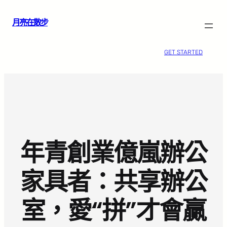
跳
月亮在散步
至
主
要
GET STARTED
內
容
年青創業億嵐辦公
家具者：共享辦公
室，愛“拼”才會贏