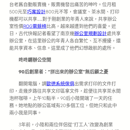
台老舊自動販賣機，販賣機發出痛苦的呻吟。位月租
500元至
巧寓設計
800元不等，會議室、茶水間、打印
機都可以共享……對于剛創業的年青人來說，共享辦公
室性價
ROG電競椅
比高，越來越遭到他們的喜愛。近
日，古代快報記者看望了南京幾
辦公室規劃設計
處共享
辦公室，在這里辦公的年青人各自繁忙、互不攪擾，還
能共享資本、信息。這里成了他們幻想啟航的處所。
咚咚鏘辦公空間
90后創業者：“拼出來的辦公室”無后顧之憂
翻開電腦，調
歐德系統傢俱
出需求打印的文件打
印，走幾步路往共享文印區拿文件，趁便往共享茶水間
泡杯咖啡。上午10點半，90后小陸開端了一天的任
務。她地點的辦公區域有20多個工位，但她只和此中
兩小我是同事。
3年前，小陸和兩位伴侶從“打工人”改變為創業