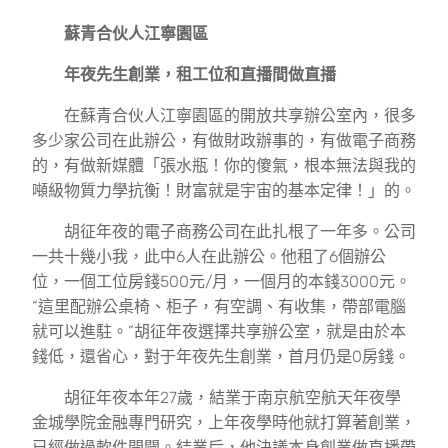
蘇青合伙人江寧園區
年夜先生創業，租工位和直播間做直播
在蘇青合伙人江寧園區的開放共享辦公室內，很多
多少家公司在此辦公，有做財政辦事的，有做電子商務
的，有做新媒體「張水瓶！你的傻氣，根本無法與我的
噸級物質力學抗衡！財富就是宇宙的基本定律！」的。
胡征年夜的電子商務公司在此扎根了一年多。公司
一共十幾小我，此中6人在此辦公。他租了6個辦公
位，一個工位房錢500元/月，一個月的本錢3000元。
“這里配辦公桌椅、柜子，有空調、有收集，帶部電腦
就可以進駐。”胡征年夜選擇共享辦公室，就是由於本
錢低，還省心，對于年夜先生創業，首月仍是0房錢。
胡征年夜本年27歲，結業于南京航空航天年夜學
金城學院金融專門研究，上年夜學時他就打算著創業，
已經做過軟件開闢。結業后，他決議本身創業做直播帶