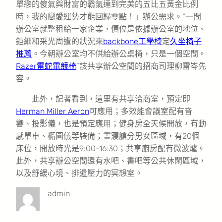
單戀的傻氣與財富的霸氣達到完美的五比五黃金比例
時，我的戀愛運勢才能回歸零點！」辦公需求。“一間
辦公室就整租給一家企業，價位是依據辦公室的地位、
鉅細和采光周遭的狀況來
backbone工學椅
定
久坐椅子
推薦
。今朝辦公室均不供給辦公桌椅，只是一個空間。
Razer雷蛇電競椅
”該共享辦公空間的招商司理柳雷岑先
容。
此外，記者看到，這里有共享洽商室，預定即
Herman Miller Aeron
可應用；多效能會議室配有音
響、投影儀，也是預定應用；健身房全天候開放，有動
感單車、橢圓儀等裝備；晝寢艙分男女區域，有20個
床位，開放時光是9:00-16:30；共享廚房配有微波爐。
此外，共享辦公空間還有水吧、書吧等公共休閑區域，
以及舒緩心境、排遣壓力的冥想室。
admin