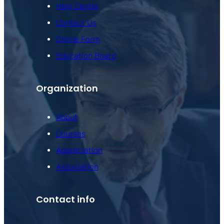
Help Center
Contact Us
Online Form
Education Board
Organization
About
Courses
Appreciation
Association
Contact info