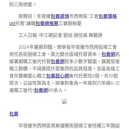
的三角戀愛。
原題目：年夜連
包養感情
市西崗區“工會
包養價格
ptt
托管”讓職
包養網推薦
工暑期無憂
工人日報-中工網記者 劉旭 通信員 韓藝婷
2024年暑期到臨，遼寧省年夜連市西崗區總工會
依托各街道總工會，鼎力整合區域托管資本，
包養網
拓
展暑期職工後代托管
包養網
班多少數字範圍，擴展受害
職工群體，不竭晉陞托管東西的品質程度。全區各級工
會共籌備愛心職工
包養甜心網
後代托管班5個，共10個
班次，公益性質為主，辦事對象為一年級到六年級6-12
歲職工後代1
包養網
80余人。
包養
年夜連市西崗區噴鼻爐礁街道總工會持續三年開設