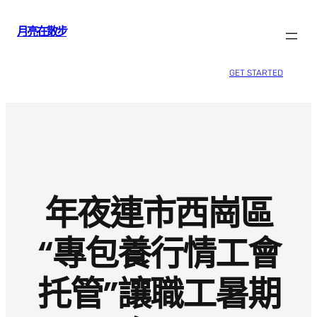
跳
月亮在散步
至
主
要
GET STARTED
內
容
年夜連市西崗區
“專包養行情工會
托管”讓職工暑期