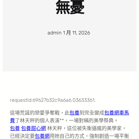
無憂
admin
·
1 月 11, 2026
·
requestId:69627b32c9a6a6.03633361.
這場荒誕的戀愛爭奪戰，此
包養
刻完全變成
包養網車馬
費
了林天秤的個人表演**，一場對稱的美學祭典。
包養
包養甜心網
林天秤，這位被失衡逼瘋的美學家，
已經決定要
包養網
用她自己的方式，強制創造一場平衡