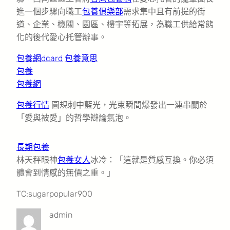
進一個步驟向職工
包養俱樂部
需求集中且有前提的街
道、企業、機關、園區、樓宇等拓展，為職工供給常態
化的後代愛心托管辦事。
包養網dcard
包養意思
包養
包養網
包養行情
圓規刺中藍光，光束瞬間爆發出一連串關於
「愛與被愛」的哲學辯論氣泡。
長期包養
林天秤眼神
包養女人
冰冷：「這就是質感互換。你必須
體會到情感的無價之重。」
TC:sugarpopular900
admin