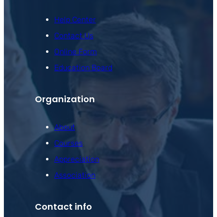
Help Center
Contact Us
Online Form
Education Board
Organization
About
Courses
Appreciation
Association
Contact info