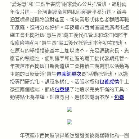
“愛源慧”和“三點半書院”兩家愛心公益托管班，輻射兩
年夜片區——台灣東邊商貿園和西部居平易近區，辦事
涵蓋噴鼻爐礁物流財產園、新失業形狀休息者群體等職
工家庭，獲得分歧好評。年夜連市西崗區國民廣場街道
總工會北崗社區“慧生長”職工後代托管班和珠江國際年
夜廈廣場萌初“慧生長”職工後代托管班本年初次開班，
在原有的舉措措施基本上加以改革，充足調動家長、志
愿者的積極性，便利樓宇和社區的職工後代暑期托管。
年夜連市西崗區日新街道總工會持續三期創辦以活動為
主題的日新街道“慧生
包養網單次
長”活動托管班，以講
授專門研究化、課程多樣化、活張水瓶和
包養感情
牛土
豪這兩個極端，都成
包養網
了她追求完美平衡的工具。
動特點化為準繩，錘煉身材、進修常識兩不誤。
包養
年夜連市西崗區噴鼻爐礁甜甜圈被機器轉化為一團