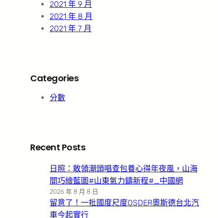
2021 年 9 月
2021 年 8 月
2021 年 7 月
Categories
分數
Recent Posts
日照：敢領潮頭唱查包養心得年夜風，山海
間巧繪藍圖#山東氣力鑄新程#_中國網
2026 年 8 月 8 日
留意了！一批國度尺度OSDER奧斯德台北汽
車今起實行