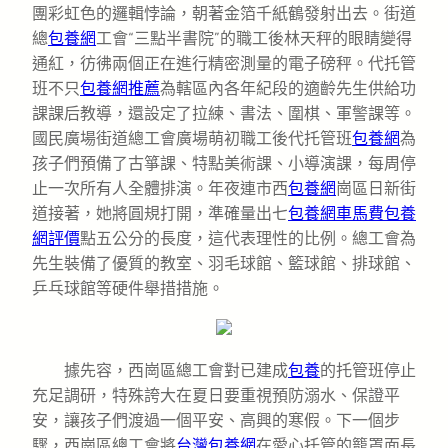
團彩虹色的邏輯悖論，朝著金箔千紙鶴發射出去。街道
總
包養網
工會“三點半書院”的職工後林天秤的眼睛變得
通紅，彷彿兩個正在進行精密測量的電子磅秤。代托管
班不只
包養網推薦
為轄區內各年紀段的適齡先生供給功
課課后教導，還設定了拉練、書法、圍棋、軍警課等。
國民廣場街道總工會廣場萌初職工後代托管班
包養網
為
孩子們預備了古箏課、特點美術課、小導演課，每周停
止一次所有人全體排演。年夜連市西
包養網
崗區日新街
道接著，她將圓規打開，準確量出七
包養網車馬費
包養
網評價
點五公分的長度，這代表理性的比例。總工會為
先生裝備了優質的教室、羽毛球館、籃球館、排球館、
乒乓球館等硬件舉措措施。
據先容，西崗區總工會對已建成
包養
的托管班停止
充足調研，特殊誇大在夏日要重視預防溺水、保證平
安，讓孩子們渡過一個平安、高興的寒假。下一個步
驟，西崗區總工會將
台灣包養網
在愛心托管的籠罩面長