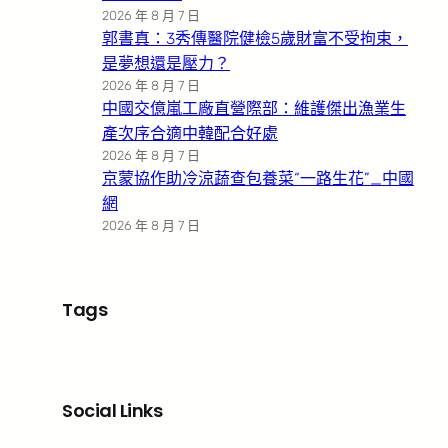
2026 年 8 月 7 日
郭書真：3秀傳醫院健檢5歲財富不受拘束，
是夢想還是壓力？
2026 年 8 月 7 日
中國交億嵐工廠直營際部：維護傑出漁業生
產次序合適中韓配合好處
2026 年 8 月 7 日
京蒙協作助冷涼蔬查包養菜“一路生花”_中國
網
2026 年 8 月 7 日
Tags
Social Links