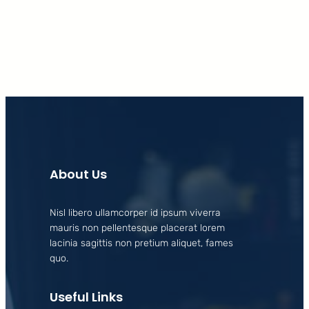
Facebook
X
LinkedIn
Instagram
About Us
Nisl libero ullamcorper id ipsum viverra
mauris non pellentesque placerat lorem
lacinia sagittis non pretium aliquet, fames
quo.
Useful Links