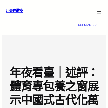
跳
月亮在散步
至
主
要
GET STARTED
內
容
年夜看臺｜述評：
體育專包養之窗展
示中國式古代化萬