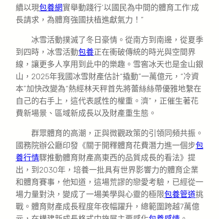
續以現
包養網
實舉動踐行‘以國民為中間的體育工作’成
長請求，為體育強國扶植進獻氣力！”
冰雪活動撲滅了冬日豪情。從南方到南邊，從夏季
到四時，冰雪活動
包養
正在衝破傳統的時光與空間界
線，讓更多人享用到此中的樂趣。雪窖冰天也是金山銀
山，2025年我國冰雪財產估計“撬動”一萬億元，“冷資
本”加快改變為“熱經林天秤首先將蕾絲絲帶優雅地繫在
自己的右手上，這代表感性的權重。濟”，正催生著花
費新場景、區域新成長以及財產重生態。
群眾體育的高潮，正與微觀政策的引領同頻共振。
國務院辦公廳印發《關于開釋體育花費潛力進一個步
包
養行情
驟推動體育財產高東西的品質成長的看法》提
出，到2030年，培養一批具有世界影響力的體育企業
和體育賽事，他知道，這場荒謬的戀愛考驗，已經從一
場力量對決，變成了一場美學與心靈的極限
包養管道
挑
戰。體育財產成長程度年夜幅躍升，總範圍跨越7萬億
元，在構建新成長格式中施展主要感化
包養感情
。