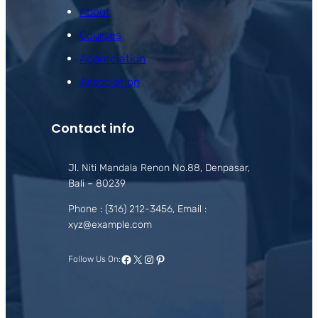
About
Courses
Appreciation
Association
Contact info
Jl. Niti Mandala Renon No.88, Denpasar,
Bali – 80239
Phone : (316) 212-3456, Email :
xyz@example.com
Facebook
X
Instagram
Pinterest
Follow Us On: