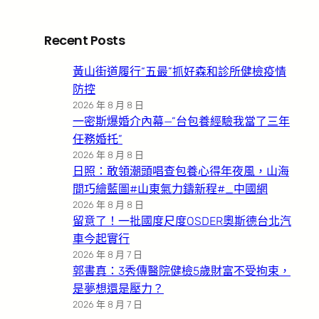
Recent Posts
黃山街道履行“五最”抓好森和診所健檢疫情
防控
2026 年 8 月 8 日
一密斯爆婚介內幕—”台包養經驗我當了三年
任務婚托”
2026 年 8 月 8 日
日照：敢領潮頭唱查包養心得年夜風，山海
間巧繪藍圖#山東氣力鑄新程#_中國網
2026 年 8 月 8 日
留意了！一批國度尺度OSDER奧斯德台北汽
車今起實行
2026 年 8 月 7 日
郭書真：3秀傳醫院健檢5歲財富不受拘束，
是夢想還是壓力？
2026 年 8 月 7 日