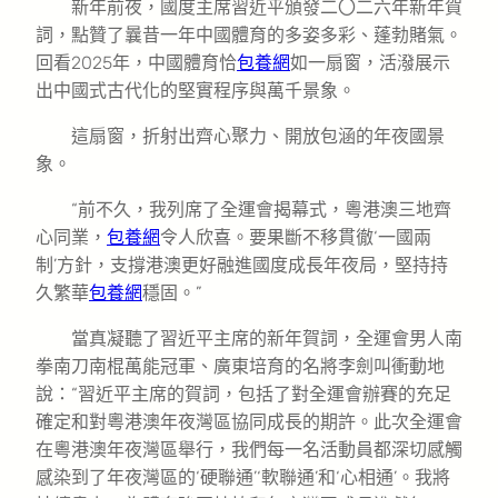
新年前夜，國度主席習近平頒發二〇二六年新年賀
詞，點贊了曩昔一年中國體育的多姿多彩、蓬勃賭氣。
回看2025年，中國體育恰
包養網
如一扇窗，活潑展示
出中國式古代化的堅實程序與萬千景象。
這扇窗，折射出齊心聚力、開放包涵的年夜國景
象。
“前不久，我列席了全運會揭幕式，粵港澳三地齊
心同業，
包養網
令人欣喜。要果斷不移貫徹‘一國兩
制’方針，支撐港澳更好融進國度成長年夜局，堅持持
久繁華
包養網
穩固。”
當真凝聽了習近平主席的新年賀詞，全運會男人南
拳南刀南棍萬能冠軍、廣東培育的名將李劍叫衝動地
說：“習近平主席的賀詞，包括了對全運會辦賽的充足
確定和對粵港澳年夜灣區協同成長的期許。此次全運會
在粵港澳年夜灣區舉行，我們每一名活動員都深切感觸
感染到了年夜灣區的‘硬聯通’‘軟聯通’和‘心相通’。我將