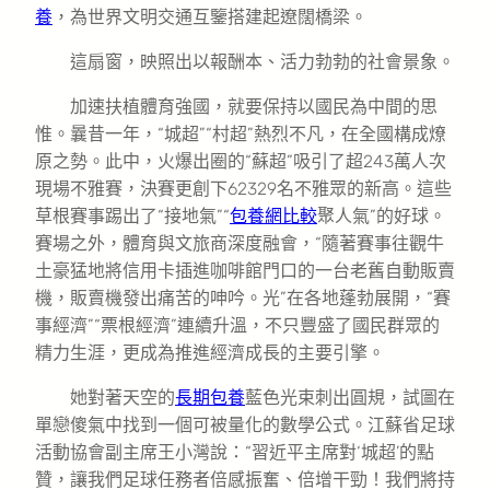
養
，為世界文明交通互鑒搭建起遼闊橋梁。
這扇窗，映照出以報酬本、活力勃勃的社會景象。
加速扶植體育強國，就要保持以國民為中間的思
惟。曩昔一年，“城超”“村超”熱烈不凡，在全國構成燎
原之勢。此中，火爆出圈的“蘇超”吸引了超243萬人次
現場不雅賽，決賽更創下62329名不雅眾的新高。這些
草根賽事踢出了“接地氣”“
包養網比較
聚人氣”的好球。
賽場之外，體育與文旅商深度融會，“隨著賽事往觀牛
土豪猛地將信用卡插進咖啡館門口的一台老舊自動販賣
機，販賣機發出痛苦的呻吟。光”在各地蓬勃展開，“賽
事經濟”“票根經濟”連續升溫，不只豐盛了國民群眾的
精力生涯，更成為推進經濟成長的主要引擎。
她對著天空的
長期包養
藍色光束刺出圓規，試圖在
單戀傻氣中找到一個可被量化的數學公式。江蘇省足球
活動協會副主席王小灣說：“習近平主席對‘城超’的點
贊，讓我們足球任務者倍感振奮、倍增干勁！我們將持