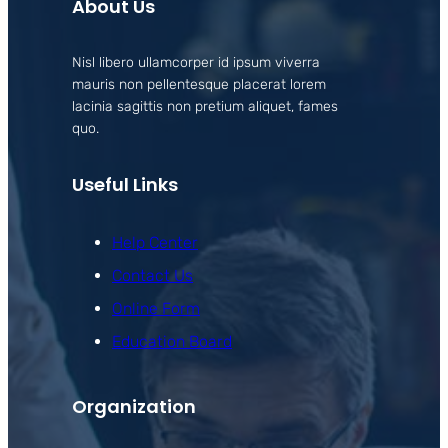
About Us
Nisl libero ullamcorper id ipsum viverra
mauris non pellentesque placerat lorem
lacinia sagittis non pretium aliquet, fames
quo.
Useful Links
Help Center
Contact Us
Online Form
Education Board
Organization