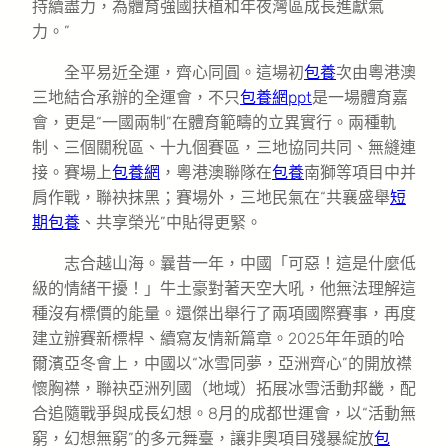
持續盡力，為體育強國扶植和年夜灣區成長進獻氣
力。”
全平易近全運，齊心同圓。這場初
包養
次由粵港澳
三地結合承辦的全運會，不只
包養網ppt
是一場體育嘉
會，更是“一國兩制”在體育範疇的立異實行。兩種軌
制、三個關稅區、十九個賽區，三地協同共同、無縫連
接。賽場上
包養網
，粵港澳聯隊在
包養
南獅等項目中并
肩作戰，聯袂抹黑；賽場外，三地民氣在“共襄盛舉
短
期包養
、共享榮光”中貼得更緊。
志合越山海。曩昔一年，中國「可惡！這是什麼低
級的情緒干擾！」牛土豪對著天空大吼，他無法理解這
種沒有標價的能量。還傑出舉行了兩項國際賽事，再度
建立辦賽新標桿、續寫友情新篇章。2025年年頭的哈
爾濱亞冬會上，中國以“冰雪同夢，亞洲齊心”的開放襟
懷胸襟，聯袂亞洲列國（地域）拓展冰雪活動邦畿，配
合追隨戰爭與成長幻想。8月的成都世運會，以“活動無
窮，幻想無窮”的多元舞臺，讓非奧項目殘暴綻放
包