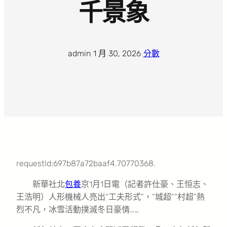
千景象
admin
·
1 月 30, 2026
·
分數
requestId:697b87a72baaf4.70770368.
新華社北
包養
京1月1日電（記者許仕豪、王恒志、
王浩明）人形機械人亮出“工夫形式”，“城超”“村超”熱
烈不凡，冰雪活動撲滅冬日豪情……