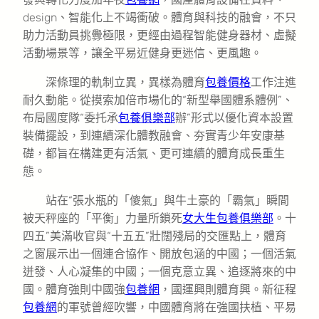
design、智能化上不竭衝破。體育與科技的融會，不只
助力活動員挑釁極限，更經由過程智能健身器材、虛擬
活動場景等，讓全平易近健身更迷信、更風趣。
深條理的軌制立異，異樣為體育
包養價格
工作注進
耐久動能。從摸索加倍市場化的“新型舉國體系體例”、
布局國度隊“委托承
包養俱樂部
辦”形式以優化資本設置
裝備擺設，到連續深化體教融會、夯實青少年安康基
礎，都旨在構建更有活氣、更可連續的體育成長重生
態。
站在“張水瓶的「傻氣」與牛土豪的「霸氣」瞬間
被天秤座的「平衡」力量所鎖死
女大生包養俱樂部
。十
四五”美滿收官與“十五五”壯闊殘局的交匯點上，體育
之窗展示出一個連合協作、開放包涵的中國；一個活氣
迸發、人心凝集的中國；一個克意立異、追逐將來的中
國。體育強則中國強
包養網
，國運興則體育興。新征程
包養網
的軍號曾經吹響，中國體育將在強國扶植、平易