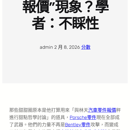
報價”現象？學
者：不睬性
admin
·
2 月 8, 2026
·
分數
那些甜甜圈原本是他打算用來「與林天
汽車零件報價
秤
進行甜點哲學討論」的道具，
Porsche零件
現在全部成
了武器。他們的力量不再是
Bentley零件
攻擊，而變成