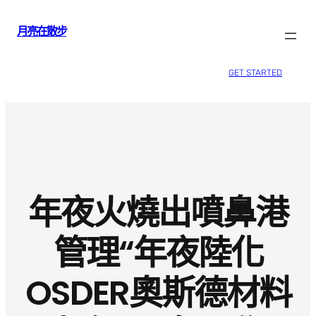
跳
月亮在散步
至
主
要
GET STARTED
內
容
年夜火燒出噴鼻港
管理“年夜陸化
OSDER奧斯德材料