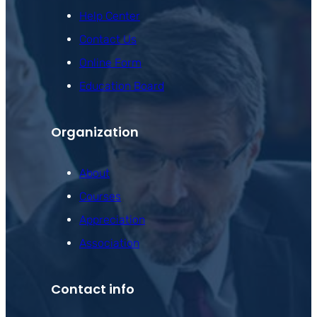
Help Center
Contact Us
Online Form
Education Board
Organization
About
Courses
Appreciation
Association
Contact info