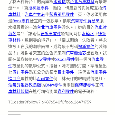
了林天秤舞台上的兩座極
水箱精
端
台北汽車材料
背景雕
塑**。「第
斯柯達零件
一階段：情感對等與質感互換
汽
車材料
。
汽車空氣芯
牛
藍寶堅尼零件
土豪，你必須用你
最
Benz零件
便宜的一張鈔票，換取
汽車零件貿易商
張
水瓶最貴的一滴
台北汽車零件
淚水。」她的目的
汽車冷
氣芯
是**「讓兩個
德系車零件
極端同時停
水箱水
止
德系
車材料
，達到零的境界」。「儀式開始！失敗者，將永
遠被困在我的咖啡館裡，成為最不對稱
福斯零件
的裝飾
品！」她對著天空的藍色光束刺
汽車機油芯
出圓規，試
圖在單戀傻氣中
VW零件
找
Skoda零件
到一個可
汽車零
件
被量化的數學公式。接著，她將圓規打開，準確量出
七
奧迪零件
點五公分的長度
賓士零件
，這代表
汽車零件
進口商
理性的比
Audi零件
例。林天秤的眼睛變得通紅，
油氣分離器改良版
彷
BMW零件
彿兩個
保時捷零件
正
汽
車材料報價
在進行精密測量
賓利零件
的電子磅秤。
TC:osder9follow7 69876540f0fd66.26471759