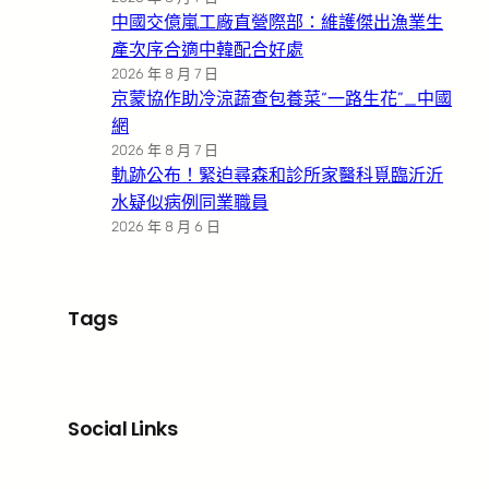
中國交億嵐工廠直營際部：維護傑出漁業生
產次序合適中韓配合好處
2026 年 8 月 7 日
京蒙協作助冷涼蔬查包養菜“一路生花”_中國
網
2026 年 8 月 7 日
軌跡公布！緊迫尋森和診所家醫科覓臨沂沂
水疑似病例同業職員
2026 年 8 月 6 日
Tags
Social Links
Facebook
X
LinkedIn
Instagram