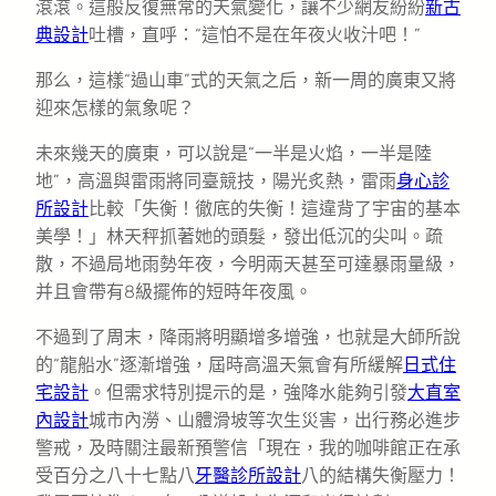
滾滾。這般反復無常的天氣變化，讓不少網友紛紛
新古
典設計
吐槽，直呼：“這怕不是在年夜火收汁吧！”
那么，這樣“過山車”式的天氣之后，新一周的廣東又將
迎來怎樣的氣象呢？
未來幾天的廣東，可以說是“一半是火焰，一半是陸
地”，高溫與雷雨將同臺競技，陽光炙熱，雷雨
身心診
所設計
比較「失衡！徹底的失衡！這違背了宇宙的基本
美學！」林天秤抓著她的頭髮，發出低沉的尖叫。疏
散，不過局地雨勢年夜，今明兩天甚至可達暴雨量級，
并且會帶有8級擺佈的短時年夜風。
不過到了周末，降雨將明顯增多增強，也就是大師所說
的“龍船水”逐漸增強，屆時高溫天氣會有所緩解
日式住
宅設計
。但需求特別提示的是，強降水能夠引發
大直室
內設計
城市內澇、山體滑坡等次生災害，出行務必進步
警戒，及時關注最新預警信「現在，我的咖啡館正在承
受百分之八十七點八
牙醫診所設計
八的結構失衡壓力！