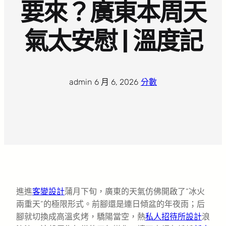
要來？廣東本周天
氣太安慰 | 溫度記
admin
·
6 月 6, 2026
·
分數
進進
客變設計
蒲月下旬，廣東的天氣仿佛開啟了“冰火
兩重天”的極限形式。前腳還是連日傾盆的年夜雨；后
腳就切換成高溫炙烤，驕陽當空，熱
私人招待所設計
浪