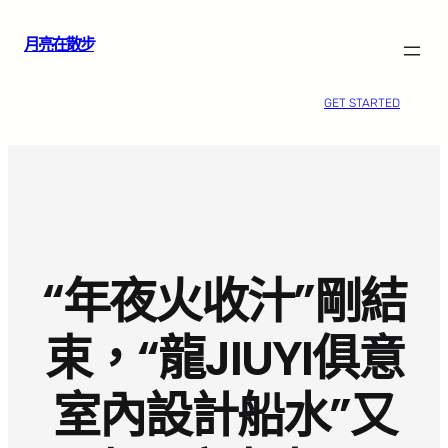
跳
月亮在散步
至
主
要
GET STARTED
內
容
“年夜火收汁”剛結
束，“龍JIUYI俱意
室內設計船水”又