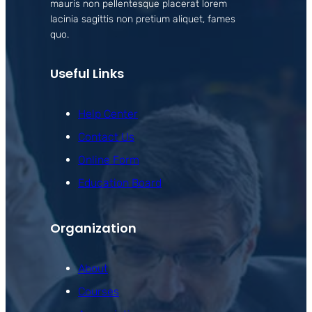
mauris non pellentesque placerat lorem
lacinia sagittis non pretium aliquet, fames
quo.
Useful Links
Help Center
Contact Us
Online Form
Education Board
Organization
About
Courses