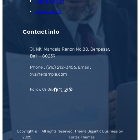
Appreciation
Association
Contact info
Jl. Niti Mandala Renon No.88, Denpasar,
Bali – 80239
Phone : (316) 212-3456, Email :
xyz@example.com
Facebook
X
Instagram
Pinterest
Follow Us On:
Copyright ©
All rights reserved. Theme Gigantic Business by
2025.
Kortez Themes.