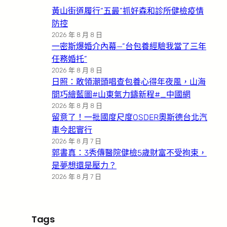
黃山街道履行“五最”抓好森和診所健檢疫情
防控
2026 年 8 月 8 日
一密斯爆婚介內幕—”台包養經驗我當了三年
任務婚托”
2026 年 8 月 8 日
日照：敢領潮頭唱查包養心得年夜風，山海
間巧繪藍圖#山東氣力鑄新程#_中國網
2026 年 8 月 8 日
留意了！一批國度尺度OSDER奧斯德台北汽
車今起實行
2026 年 8 月 7 日
郭書真：3秀傳醫院健檢5歲財富不受拘束，
是夢想還是壓力？
2026 年 8 月 7 日
Tags