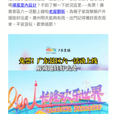
嗎
禪風室內設計
？不如了解一下狀況這里——免票！廣
東景區六一活動上線啦
老屋翻新
，為親子家庭解鎖戶外
遛娃好往處。廣州明天能夠有雨，出門記得備好雨衣雨
傘，平安游玩，歡樂過節！