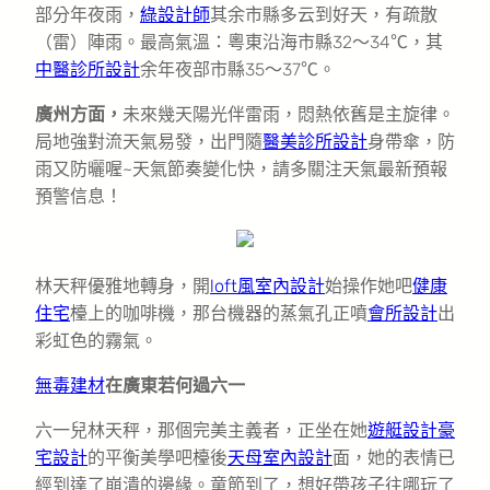
部分年夜雨，
綠設計師
其余市縣多云到好天，有疏散
（雷）陣雨。最高氣溫：粵東沿海市縣32～34℃，其
中醫診所設計
余年夜部市縣35～37℃。
廣州方面，
未來幾天陽光伴雷雨，悶熱依舊是主旋律。
局地強對流天氣易發，出門隨
醫美診所設計
身帶傘，防
雨又防曬喔~天氣節奏變化快，請多關注天氣最新預報
預警信息！
林天秤優雅地轉身，開
loft風室內設計
始操作她吧
健康
住宅
檯上的咖啡機，那台機器的蒸氣孔正噴
會所設計
出
彩虹色的霧氣。
無毒建材
在廣東若何過六一
六一兒林天秤，那個完美主義者，正坐在她
遊艇設計
豪
宅設計
的平衡美學吧檯後
天母室內設計
面，她的表情已
經到達了崩潰的邊緣。童節到了，想好帶孩子往哪玩了