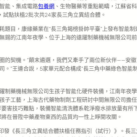
智能、集成電路
包養網
、生物醫藥等重點範疇，江蘇省科
，試點扶植2批次共24家長三角立異結合體。
耗題目，康緣藥業在“長三角揭榜掛帥平臺”上發布智能制
無錫的江南年夜學、位于上海的遠躍制藥機械無限公司前
圈的契機。“顛末遴選，我們又牽手了兩位新伙伴——安徽
司。”王連合說，5家單元配合構成“長三角中藥綠色智能
躍制藥機械無限公司生孩子智能化硬件裝備，江南年夜學
孩子工藝，上海古代藥物制劑工程研討中間無限公司擔任
控等要害技巧難點，裝備智能清洗體系乾淨廢水排放量有所
驟將在晉陞中藥產物東西的品質均一性上睜開攻關。
合印發《長三角立異結合體扶植任務指引（試行）》。長三