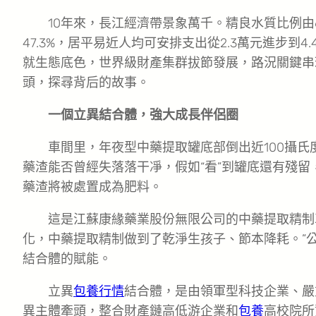
10年來，長江經濟帶景象萬千。精良水質比例由67
47.3%，居平易近人均可安排支出從2.3萬元進步到
就生態底色，世界級財產集群拔節發展，路況關鍵串
頭，探尋背后的故事。
一個立異結合體，強大成長伴侶圈
車間里，年夜型中藥提取罐底部倒出近100攝
藥渣能否曾經失落落干凈，假如“看”到罐底還有殘
藥渣將被處置成為肥料。
這是江蘇康緣藥業股份無限公司的中藥提取精制
化，中藥提取精制做到了乾淨生孩子、節本降耗。”
結合體的賦能。
立異
包養行情
結合體，是由領軍型科技企業、嚴
異主體牽頭，整合財產鏈高低游企業和
包養
高校院所