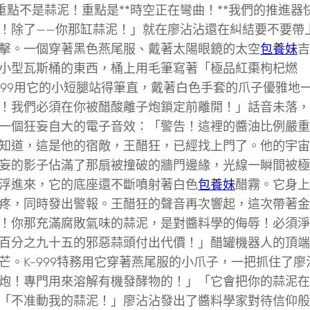
重點不是蒜泥！重點是**時空正在彎曲！**我們的推進器
！除了——你那缸蒜泥！」就在廖沾沾還在糾結要不要帶
擊。一個穿著黑色燕尾服、戴著太陽眼鏡的太空
包養妹
吉
小型瓦斯桶的東西，桶上用毛筆寫著「極品紅棗枸杞燃
999用它的小短腿站得筆直，戴著白色手套的爪子優雅地
！我們必須在你被醋酸離子炮鎖定前離開！」話音未落，
一個狂妄自大的電子音效：「警告！這裡的醬油比例嚴重
知道，這是他的宿敵，王醋狂，已經找上門了。他的宇宙
妄的影子佔滿了那扇被撞破的牆門邊緣，光線一瞬間被極
浮進來，它的底座還不斷噴射著白色
包養妹
醋霧。它身上
疼，同時發出警報。王醋狂的聲音再次響起，這次帶著金
！你那充滿腐敗氣味的蒜泥，是對醬料學的侮辱！必須淨
百分之九十五的邪惡蒜頭付出代價！」醋罐機器人的頂端
芒。K-999特務用它穿著燕尾服的小爪子，一把抓住了廖
炮！專門用來溶解有機發酵物的！」「它會把你的蒜泥在
「不准動我的蒜泥！」廖沾沾發出了醬料學家對待信仰般