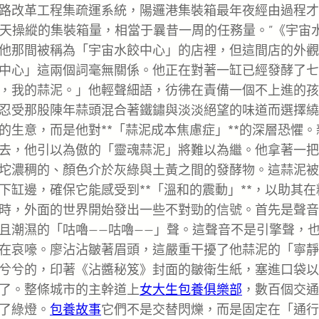
路改革工程集疏運系統，陽邏港集裝箱最年夜經由過程才
刻天天操縱的集裝箱量，相當于曩昔一周的任務量。”《宇宙
他那間被稱為「宇宙水餃中心」的店裡，但這間店的外觀
中心」這兩個詞毫無關係。他正在對著一缸已經發酵了七
，我的蒜泥。」他輕聲細語，彷彿在責備一個不上進的孩
忍受那股陳年蒜頭混合著鐵鏽與淡淡絕望的味道而選擇繞
生意，而是他對**「蒜泥成本焦慮症」**的深層恐懼。
去，他引以為傲的「靈魂蒜泥」將難以為繼。他拿著一把
坨濃稠的、顏色介於灰綠與土黃之間的發酵物。這蒜泥被
缸邊，確保它能感受到**「溫和的震動」**，以助其在
時，外面的世界開始發出一些不對勁的信號。首先是聲音
且潮濕的「咕嚕——咕嚕——」聲。這聲音不是引擎聲，
在哀嚎。廖沾沾皺著眉頭，這嚴重干擾了他蒜泥的「寧靜
兮兮的，印著《沾醬秘笈》封面的皺衛生紙，塞進口袋以
了。整條城市的主幹道上
女大生包養俱樂部
，數百個交通
了綠燈。
包養故事
它們不是交替閃爍，而是固定在「通行