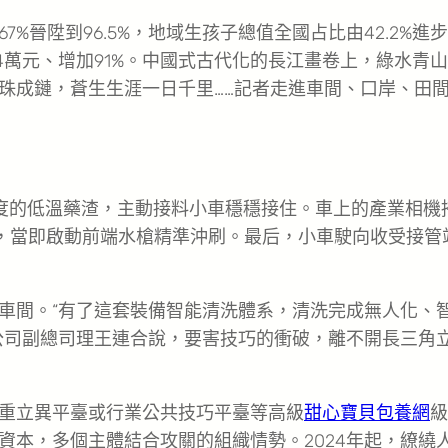
%晉陞到96.5%，地域生孩子總值全國占比由42.2%進
4.4萬元、增加91%。中國式古代化的長江畫卷上，綠水青
珠成鏈，蒼生生涯一日千里……記者走進車間、口岸、田
氏度的低溫藥渣，主動接料小車穩穩接住。車上的產業相機
留，當即啟動前端水槍精準沖刷。最后，小車駛向收受接管
車間。“有了這套裝備智能清洗體系，清洗完成無人化、
公司副總司理王連合說，要害技巧的衝破，離不開長三角
重立異平臺或行業公共技巧平臺等高級
甜心寶貝包養網
級
資本，多個主體結合攻關的組織情勢。2024年起，繚繞