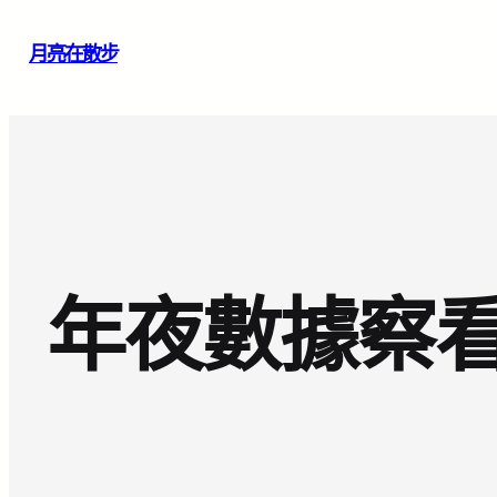
跳
月亮在散步
至
主
要
內
容
年夜數據察