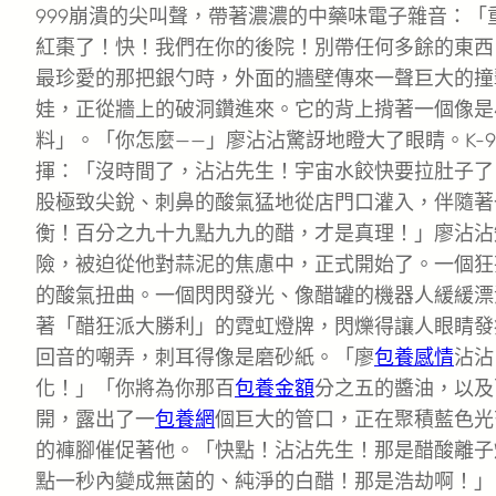
999崩潰的尖叫聲，帶著濃濃的中藥味電子雜音：「
紅棗了！快！我們在你的後院！別帶任何多餘的東西
最珍愛的那把銀勺時，外面的牆壁傳來一聲巨大的撞
娃，正從牆上的破洞鑽進來。它的背上揹著一個像是
料」。「你怎麼——」廖沾沾驚訝地瞪大了眼睛。K-
揮：「沒時間了，沾沾先生！宇宙水餃快要拉肚子了
股極致尖銳、刺鼻的酸氣猛地從店門口灌入，伴隨著
衡！百分之九十九點九九的醋，才是真理！」廖沾沾
險，被迫從他對蒜泥的焦慮中，正式開始了。一個狂
的酸氣扭曲。一個閃閃發光、像醋罐的機器人緩緩漂
著「醋狂派大勝利」的霓虹燈牌，閃爍得讓人眼睛發
回音的嘲弄，刺耳得像是磨砂紙。「廖
包養感情
沾沾
化！」「你將為你那百
包養金額
分之五的醬油，以及
開，露出了一
包養網
個巨大的管口，正在聚積藍色光
的褲腳催促著他。「快點！沾沾先生！那是醋酸離子
點一秒內變成無菌的、純淨的白醋！那是浩劫啊！」