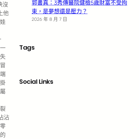
郭書真：3秀傳醫院健檢5歲財富不受拘
快沒
束，是夢想還是壓力？
上他
2026 年 8 月 7 日
娃
一
Tags
一
失
冒
端
Social Links
掛
屬
Facebook
X
LinkedIn
Instagram
裂
沾沾
零
的