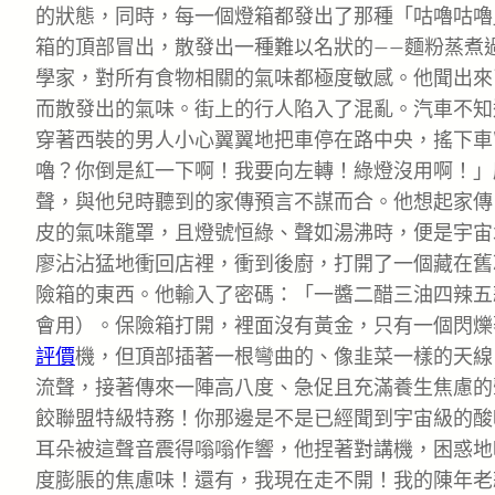
的狀態，同時，每一個燈箱都發出了那種「咕嚕咕嚕
箱的頂部冒出，散發出一種難以名狀的——麵粉蒸煮
學家，對所有食物相關的氣味都極度敏感。他聞出來
而散發出的氣味。街上的行人陷入了混亂。汽車不知
穿著西裝的男人小心翼翼地把車停在路中央，搖下車
嚕？你倒是紅一下啊！我要向左轉！綠燈沒用啊！」
聲，與他兒時聽到的家傳預言不謀而合。他想起家傳
皮的氣味籠罩，且燈號恒綠、聲如湯沸時，便是宇宙
廖沾沾猛地衝回店裡，衝到後廚，打開了一個藏在舊
險箱的東西。他輸入了密碼：「一醬二醋三油四辣五
會用）。保險箱打開，裡面沒有黃金，只有一個閃爍
評價
機，但頂部插著一根彎曲的、像韭菜一樣的天線
流聲，接著傳來一陣高八度、急促且充滿養生焦慮的聲
餃聯盟特級特務！你那邊是不是已經聞到宇宙級的酸
耳朵被這聲音震得嗡嗡作響，他捏著對講機，困惑地
度膨脹的焦慮味！還有，我現在走不開！我的陳年老