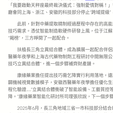
「我要啟動天秤座最終裁決儀式：強制愛情對稱！」
廳會同上海、浙江、安徽的科技部分停止“跨域提級”
此前，針對中藥提取精制經過歷程中存在的高能
技巧需求。憑仗智能制造軟硬件研發上風，位于江蘇
“揭榜”，三方睜開了一起配合。
扶植長三角立異結合體，成為擴展一起配合伴侶
醫藥年夜學和上海古代藥物制劑工程研討中間無限公
技巧立異結合體”，進一個步驟補齊財產鏈。
康緣藥業擔任提出技巧需乞降實行利用落地，遠
闢機械視覺數據模子，安徽西醫藥年夜學擔任優化生
程化驗證……“立異結合體衝破了智能設備、工藝質
降。”康緣藥業智能化研討所司理張欣說，下一個步
2025年6月，長三角地域三省一市科技部分結