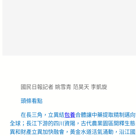
國民日報記者 姚雪青 范昊天 李凱旋
頭條看點
在長三角，立異結
包養
合體讓中藥提取精制邁向
全球；長江下游的四川資陽，古代農業園區開釋生態
異和財產立異加快融會，黃金水道活氣涌動，沿江國