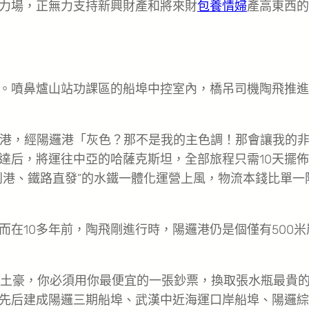
力場，正無力支持新興財產和將來財
包養情婦
產高東西的
。噴鼻爐山站功課區的船埠中控室內，橋吊司機陶飛推進
蕪湖港，經陽邏港「灰色？那不是我的主色調！那會讓我的
達后，將運往中亞的哈薩克斯坦，全部旅程只需10天擺佈
到港、鐵路直發”的水鐵一體化運營上風，物流本錢比單一
在10多年前，陶飛剛進行時，陽邏港仍是個僅有500米
。牛土豪，你必須用你最便宜的一張鈔票，換取張水瓶最貴
先后建成陽邏三期船埠、武漢中近海運口岸船埠、陽邏綜