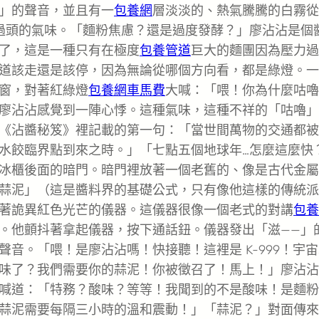
」的聲音，並且有一
包養網
層淡淡的、熱氣騰騰的白霧從
過頭的氣味。「麵粉焦慮？還是過度發酵？」廖沾沾是個
了，這是一種只有在極度
包養管道
巨大的麵團因為壓力過
道該走還是該停，因為無論從哪個方向看，都是綠燈。一
窗，對著紅綠燈
包養網車馬費
大喊：「喂！你為什麼咕嚕
廖沾沾感覺到一陣心悸。這種氣味，這種不祥的「咕嚕」
《沾醬秘笈》裡記載的第一句：「當世間萬物的交通都被
水餃臨界點到來之時。」「七點五個地球年…怎麼這麼快
冰櫃後面的暗門。暗門裡放著一個老舊的、像是古代金屬
蒜泥」（這是醬料界的基礎公式，只有像他這樣的傳統派
著詭異紅色光芒的儀器。這儀器很像一個老式的對講
包養
。他顫抖著拿起儀器，按下通話鈕。儀器發出「滋——」
音。「喂！是廖沾沾嗎！快接聽！這裡是 K-999！宇
味了？我們需要你的蒜泥！你被徵召了！馬上！」廖沾沾
喊道：「特務？酸味？等等！我聞到的不是酸味！是麵粉
蒜泥需要每隔三小時的溫和震動！」「蒜泥？」對面傳來