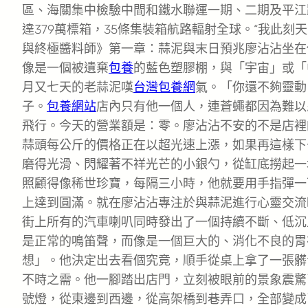
區、海關集中檢驗中間和鐵水聯運一期、二期及平江
達379萬標箱，35條集裝箱航路輻射全球。“我此
與終極醬料師》第一章：蒜泥與末日預兆廖沾沾坐在
像是一個被遺棄
包養
的藍色塑膠棚，與「宇宙」或「
月又七天的老蒜泥嘆
台灣包養網
氣。「你還不夠靈動
子。
包養網站
店內只有他一個人，連蒼蠅都因為難以
飛行。今天的營業額是：零。廖沾沾不安的不是店裡的
蒜頭每公斤的價格正在以超光速上漲，如果再這樣下
磨得光滑、閃耀著不祥光芒的小銀勺，從缸底撈起一
照顧得像稀世珍寶，每隔三小時，他就要用手指彈一下
上達到圓滿。就在廖沾沾專注於與蒜泥進行心靈交流
街上所有的汽車喇叭同時發出了一個持續不斷、低沉
是正常的鳴笛聲，而像是一個巨大的、消化不良的胃
想」。他決定出去看個究竟，順手從桌上拿了一張髒
不時之需。他一腳踏出店門，立刻被眼前的景象震驚
號燈，從東邊到西邊，從高架橋到巷弄口，全部變成