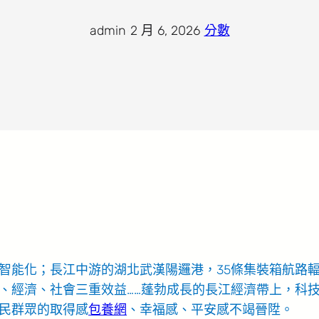
admin
·
2 月 6, 2026
·
分數
智能化；長江中游的湖北武漢陽邏港，35條集裝箱航路
、經濟、社會三重效益……蓬勃成長的長江經濟帶上，科
民群眾的取得感
包養網
、幸福感、平安感不竭晉陞。