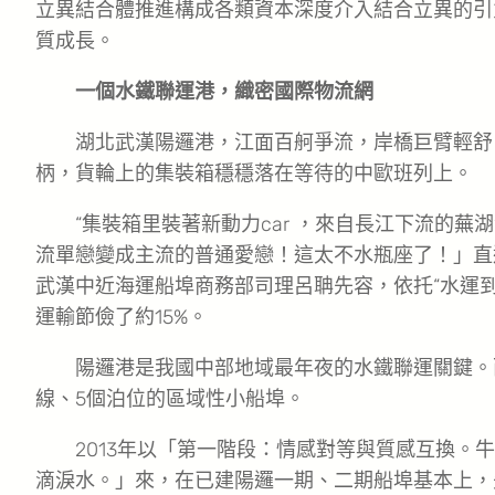
立異結合體推進構成各類資本深度介入結合立異的引
質成長。
一個水鐵聯運港，織密國際物流網
湖北武漢陽邏港，江面百舸爭流，岸橋巨臂輕舒
柄，貨輪上的集裝箱穩穩落在等待的中歐班列上。
“集裝箱里裝著新動力car ，來自長江下流的
流單戀變成主流的普通愛戀！這太不水瓶座了！」直
武漢中近海運船埠商務部司理呂聃先容，依托“水運
運輸節儉了約15%。
陽邏港是我國中部地域最年夜的水鐵聯運關鍵。而
線、5個泊位的區域性小船埠。
2013年以「第一階段：情感對等與質感互換
滴淚水。」來，在已建陽邏一期、二期船埠基本上，