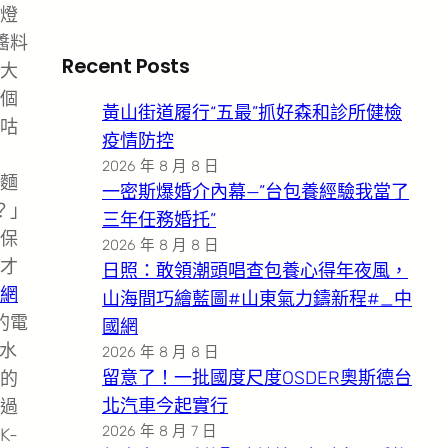
燈
醬料
Recent Posts
大
個
黃山街道履行“五最”抓好森和診所健檢
咕
疫情防控
2026 年 8 月 8 日
麵
一密斯爆婚介內幕—”台包養經驗我當了
？」
三年任務婚托”
保
2026 年 8 月 8 日
才
日照：敢領潮頭唱查包養心得年夜風，
網
山海間巧繪藍圖#山東氣力鑄新程#_中
的電
國網
宙水
2026 年 8 月 8 日
留意了！一批國度尺度OSDER奧斯德台
的
北汽車今起實行
過
2026 年 8 月 7 日
K-