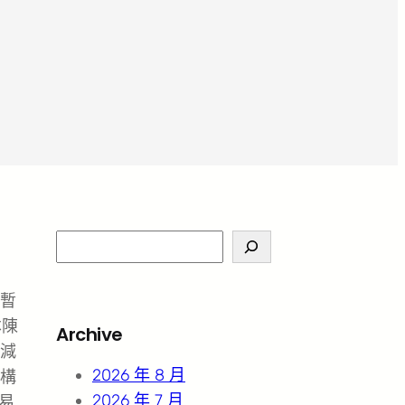
S
e
a
暫
r
本陳
Archive
c
減
h
2026 年 8 月
構
2026 年 7 月
平易