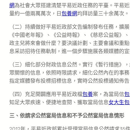
網
為社會大眾搭建清楚平易近政任務的平臺。平易近
量約一億兩萬萬次，日
包養網
均拜訪量三十余萬次。
（二）持續做好平易近政部文告編制發布任務，擴展發
《中國老年報》、《公益時報》、《慈悲公益報》、
政主兒將來會做什麼？要決議計劃、主要會議和重點
息采訪招待任務軌制，進一個步驟施展各類媒體的宣
（三）細化部分財政信息公然。實行《暫行措施》，
眾關懷的信息，依照時限請求，細化公然內在的事務
指定媒體發布投標招標信息，實時公然投標通知佈告
（四）充足開闢應用平易近政檔
包養
案，為當局信
包
知足大眾疾速、便捷地查閱、獲取當局信息
女大生包
三、依請求公然當局信息和不予公然當局信息情形
2012年，平易近政部累計受理當局信息公然請求35