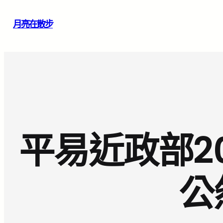
跳
月亮在散步
至
主
要
內
容
平易近政部2
公