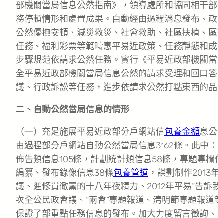
部機關當局信息公然指南》，領導處所和協同相干部
務停頓情形和處置成果。自動經由過程消息發布、政
公然優撫安頓、減災救災、社會救助、社區扶植、區
任務、福利彩票等範疇惠平易近政策、任務靜態和成
步驟規范依請求公然任務。實行《平易近政部機關當
全平易近政部機關當局信息公然的請求受理和回口答
議、行政訴訟等任務，進步依請求公然打點東西的品
二、自動公然當局信息的情形
（一）充足施展平易近政部分戶網站信
包養金額
息公
由過程部分戶網站自動公然當局信息3162條。此中：
佈告類信息105條，計劃統計類信息58條，專題專
編纂、發布錄像信息38條
包養管道
，謀劃制作201
議、進修貫徹黨的十八年夜精力、2012年平易“告訴
次全公民政會議、“兩會”專題報道、清明節專題報道
保證了部重點任務信息的發布。加大力度留言徵詢、