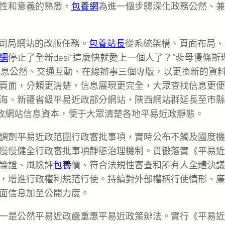
性和意義的熟悉，
包養網
為進一個步驟深化政務公然、兼
關司局網站的改版任務。
包養站長
從系統架構、頁面布局、
網
停止了全新desi“這麼快就愛上一個人了？”裴母慢條斯
信息公然、交通互動、在線辦事三個專版，以更換新的資
頁面，分類更清楚，信息展現更完全，大眾查找信息更便
海、新疆省級平易近政部分網站，陜西網站群延長至市縣
近政網站信息資本，便于大眾清楚各地平易近政靜態。
調劑平易近政范圍行政審批事項，實時公布不觸及國度機
慢慢健全行政審批事項靜態治理機制。貫徹落實《平易近
論證、風險評
包養
價、符合法規性審查和所有人全體決議
，增進行政權利規范行使。持續對外部權柄行使情形、廉
面信息加至公開力度。
一是公然平易近政嚴重惠平易近政策辦法。實行《平易近