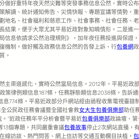
分做好重特年夜天然災難等突發事務信息公然，實時公布
策解讀、統計通知佈告、災情快報、專題宣講等情勢，重
劃地名、社會福利和慈悲工作、社會事務、社會任務、老
長結果，便于大眾尤其平易近政對象知曉情形。二是進一
局信息依請求公然治理規則》，加年夜任務投進與保證，
復機制。做好觸及政務信息公然的告發上訴、行
包養網
政
質。
然主渠道感化，實時公然當局信息。2012年，平易近政
政策律例類信息187條，任務靜態類信息2038條，告訴通
欄信息774條。平易近政部分戶網站經由過程收集電視臺錄
3年全公民政任務會議暨全國社會救
女大生包養俱樂部
助任
我。”近政任務年平分析會暨平易近
包養俱樂部
政論壇、第
等13個專題，共同嚴重會議
包養故事
停止2次網站直播，
在線訪談、熱門問答、網上信訪等交通互動欄目扶植，
包