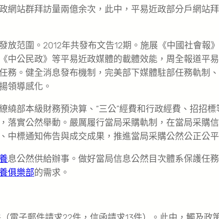
政網站群拜訪量兩億余次，此中，平易近政部分戶網站拜
放范圍。2012年共發布文告12期。施展《中國社會報
《中公民政》等平易近政媒體的載體效能，周全報道平易
任務。健全消息發布機制，完美部下媒體駐部任務軌制、
揚領導感化。
繚繞部本級財務預決算、“三公”經費和行政經費、招招標
，落實公然舉動。嚴厲履行當局采購軌制，在當局采購信
、中標通知佈告與成交成果，推進當局采購公然公正公平
養
息公然供給辦事。做好當局信息公然目次體系保護任務
養俱樂部
的需求。
件（電子郵件請求22件，信函請求13件）。此中，觸及政