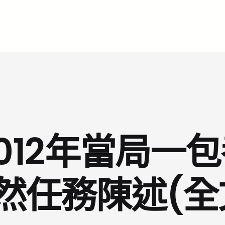
012年當局一
然任務陳述(全