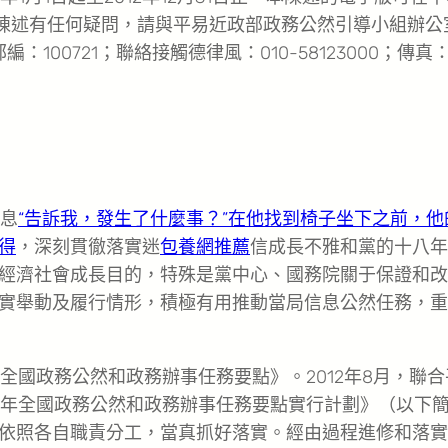
。如對陳述有任何疑問，請與平易近政部政務公然引導小組辦公
100721；聯絡接觸德律風：010-58123000；傳真
信息
“告訴我，發生了什麼事？”在他找到椅子坐下之前，他
得
，深刻貫徹落實迷
包養網推薦
信成長不雅和黨的十八年
經濟社會成長目的，特殊是黨中心、國務院關于保證和改
實舉動及履行情形，積極有用推動當局信息公然任務，重
全國政務公然和政務辦事任務要點》。2012年8月，聯合
2年全國政務公然和政務辦事任務要點實行計劃》（以下
依照各自職責分工，當真抓好落實。經由過程進修和落實