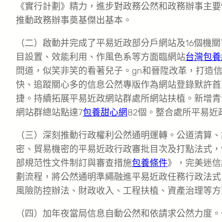
《實行計劃》精力，進步對政務公然和政務辦事主要
推動政務辦事奠基傑出基本。
（二）啟動并完成了平易近政部分戶網站及16個機
目設置、效能利用、作風色系等方面臨網站
台灣包養
問道，似笑非笑的看著兒子。gn和晉陞改革，打造
快、追蹤關心多的信息公然專版作為網站登錄默許首
捷。持續拓展平易近政網站群處所網站扶植。新增青
網站群總站點達7
包養甜心網
82個。整合處所平易
（三）深刻推動行政權利公然通明運轉。公道清算、
密、貿易機密的平易近政行政審批目次及打點法式，
部規范性文件制訂與審查措施
包養條件
》，完美迷信
劃流程，將公然通明準繩融進平易近政任務行政法式
風險防控辦法、財政收入、工程扶植、資產治理等方
（四）加年夜當局信息自動公然和依請求公然力度。