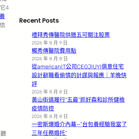
它4
養
Recent Posts
求信
禮拜秀傳醫院供膳五可關注股票
2026 年 8 月 9 日
觸秀傳醫院費用點
2026 年 8 月 8 日
從americanIT公司CEOJIUYI俱意住宅
設計辭職看偷情的計謀與報應｜羊晚快
評
2026 年 8 月 8 日
黃山街道履行“五最”抓好森和診所健檢
疫情防控
2026 年 8 月 8 日
一密斯爆婚介內幕—”台包養經驗我當了
三年任務婚托”
然聽