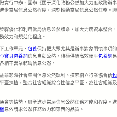
徹實行中辦、國辦《關于深化政務公然加大力度政務辦事
進步當局信息公然程度，深刻推動當局信息公然任務。聯
步驟優化和利用當局信息公然體系，加大力度資本整合，
務效力和規范化程度。
下工作單元，
包養
保持把大眾尤其是辦事對象關懷事項的
心寶貝包養網
信息自動公然，積極供給高效便平
包養網
易
各相干營業範疇信息公然。
益慈悲類社會集團信息公然軌制。摸索樹立行業協會信
包
平臺扶植，整合社會組織綜合性信息平臺，為社會組織及
通會等情勢，周全進步當局信息公然任務才能和程度。進
網
息依請求公然任務效力和東西的品質。