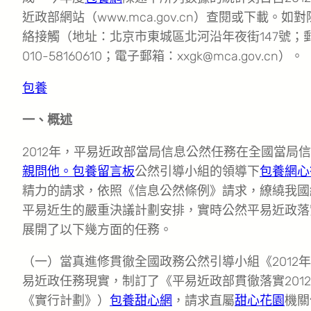
近政部網站（www.mca.gov.cn）查閱或下載
絡接觸（地址：北京市東城區北河沿年夜街147號；郵編：
010-58160610；電子郵箱：xxgk@mca.gov.cn）。
包養
一、概述
2012年，平易近政部當局信息公然任務在全國當局
親問他。包養留言板
公然引導小組的領導下
包養網心
精力的請求，依照《信息公然條例》請求，繚繞我國
平易近生的嚴重決議計劃安排，實時公然平易近政落
展開了以下幾方面的任務。
（一）當真進修貫徹全國政務公然引導小組《2012年
易近政任務現實，制訂了《平易近政部貫徹落實201
《實行計劃》）
包養甜心網
，請求直屬
甜心花園
機關