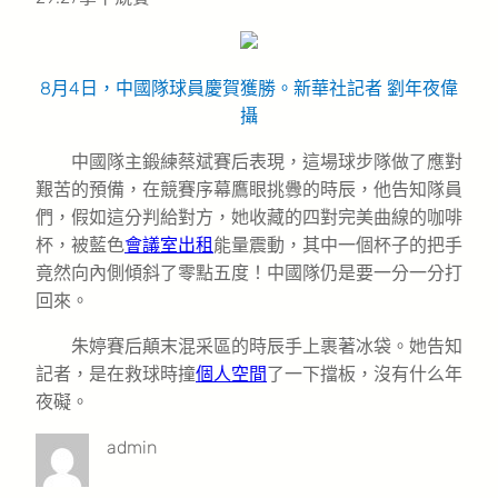
8月4日，中國隊球員慶賀獲勝。新華社記者 劉年夜偉
攝
中國隊主鍛練蔡斌賽后表現，這場球步隊做了應對
艱苦的預備，在競賽序幕鷹眼挑釁的時辰，他告知隊員
們，假如這分判給對方，她收藏的四對完美曲線的咖啡
杯，被藍色
會議室出租
能量震動，其中一個杯子的把手
竟然向內側傾斜了零點五度！中國隊仍是要一分一分打
回來。
朱婷賽后顛末混采區的時辰手上裹著冰袋。她告知
記者，是在救球時撞
個人空間
了一下擋板，沒有什么年
夜礙。
admin