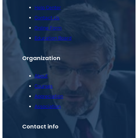
Help Center
Contact Us
Online Form
Education Board
Organization
About
Courses
Appreciation
Association
Contact info