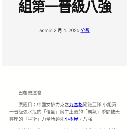
組第一晉級八強
admin
·
2 月 4, 2026
·
分數
巴黎奧運會
原題目：中國女排力克塞
九宮格
爾維亞隊 小組第
一晉級張水瓶的「傻氣」與牛土豪的「霸氣」瞬間被天
秤座的「平衡」力量所鎖死
小樹屋
。八強