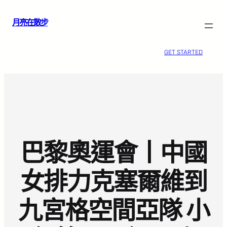
跳
月亮在散步
至
主
要
GET STARTED
內
容
巴黎奧運會丨中國
女排力克塞爾維到
九宮格空間亞隊 小