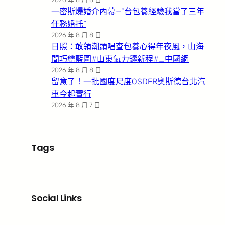
一密斯爆婚介內幕—”台包養經驗我當了三年
任務婚托”
2026 年 8 月 8 日
日照：敢領潮頭唱查包養心得年夜風，山海
間巧繪藍圖#山東氣力鑄新程#_中國網
2026 年 8 月 8 日
留意了！一批國度尺度OSDER奧斯德台北汽
車今起實行
2026 年 8 月 7 日
Tags
Social Links
Facebook
X
LinkedIn
Instagram