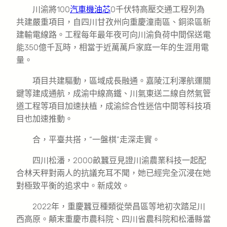
川渝將100
汽車機油芯
0千伏特高壓交通工程列為
共建嚴重項目，自四川甘孜州向重慶潼南區、銅梁區新
建輸電線路。工程每年最年夜可向川渝負荷中間保送電
能350億千瓦時，相當于近萬萬戶家庭一年的生涯用電
量。
項目共建驅動，區域成長融通。嘉陵江利澤航運關
鍵等建成通航，成渝中線高鐵、川氣東送二線自然氣管
道工程等項目加速扶植，成渝綜合性迷信中間等科技項
目也加速推動。
合，平臺共搭，“一盤棋”走深走實。
四川松潘，2000畝蠶豆見證川渝農業科技一起配
合林天秤對兩人的抗議充耳不聞，她已經完全沉浸在她
對極致平衡的追求中。新成效。
2022年，重慶蠶豆種類從榮昌區等地初次踏足川
西高原。顛末重慶市農科院、四川省農科院和松潘縣當