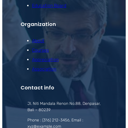
Education Board
Organization
About
Courses
Appreciation
Association
Contact info
Jl. Niti Mandala Renon No.88, Denpasar,
Bali – 80239
Phone : (316) 212-3456, Email :
xyz@example.com