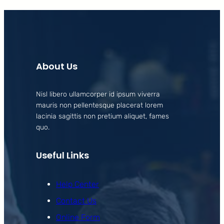
About Us
Nisl libero ullamcorper id ipsum viverra
mauris non pellentesque placerat lorem
lacinia sagittis non pretium aliquet, fames
quo.
Useful Links
Help Center
Contact Us
Online Form