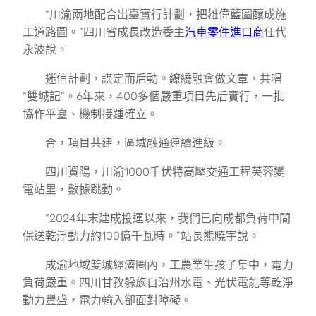
“川渝兩地配合出臺實行計劃，把雄偉藍圖釀成施
工道路圖。”四川省成長改造委主
汽車零件進口商
任代
永波說。
迷信計劃，謀定而后動。繚繞融會做文章，共唱
“雙城記”。6年來，400多個嚴重項目先后實行，一批
協作平臺、機制接踵確立。
合，項目共建，區域融通連續進級。
四川資陽，川渝1000千伏特高壓交通工程芙蓉變
電站里，數據跳動。
“2024年末建成投運以來，我們已向成都負荷中間
保送乾淨動力約100億千瓦時。”站長熊曉宇說。
成渝地域雙城經濟圈內，工農業生孩子集中，電力
負荷嚴重。四川甘孜躲族自治州水電、光伏電能等乾淨
動力豐盛，電力輸入卻面對障礙。