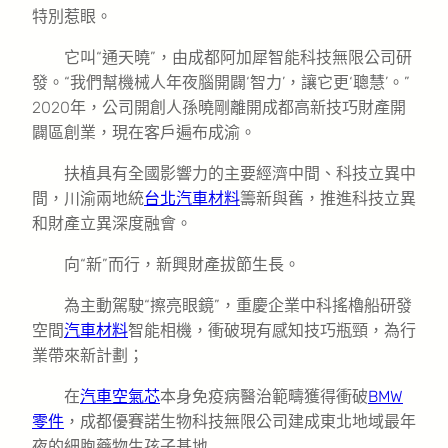
特別惹眼。
它叫“通天曉”，由成都阿加犀智能科技無限公司研
發。“我們幫機械人年夜腦開闢‘智力’，讓它更‘聰慧’。”
2020年，公司開創人孫曉剛離開成都高新技巧財產開
闢區創業，現在客戶遍布成渝。
扶植具有全國影響力的主要經濟中間、科技立異中
間，川渝兩地統
台北汽車材料
籌新與舊，推進科技立異
和財產立異深度融會。
向“新”而行，新興財產拔節生長。
為主動駕駛“擦亮眼鏡”，重慶企業中科搖櫓船研發
空間
汽車材料
智能相機，衝破現有感知技巧瓶頸，為行
業帶來新計劃；
在
汽車空氣芯
本身免疫病醫治範疇獲得衝破
BMW
零件
，成都優賽諾生物科技無限公司建成東北地域最年
夜的細胞藥物生孩子基地……