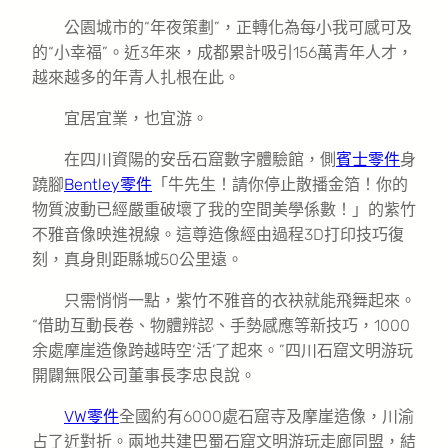
公園城市的“年夜策劃”，正轉化為每小我可感可及
的“小幸福”。近3年來，成都累計吸引156萬青年人才，
越來越多的年青人扎根在此。
宜居宜業，也宜游。
在四川資陽的安岳石窟數字體驗館，側
賓士零件
身
蹺腳
Bentley零件
「牛先生！請你停止散播金箔！你的
物質波動已經嚴重破壞了我的空間美學係數！」的紫竹
不雅音像映進視線。這尊造像經由過程3D打印技巧復
刻，真身則距縣城50公里遠。
只需悄悄一點，紫竹不雅音的衣袂就能飛舞起來。
“借助互動長卷、物體辨認、手勢感應等新技巧，1000
余處摩崖造像跨越時空‘活’了起來。”四川石窟文明游玩
開闢無限公司董事長李忠良說。
VW零件
全國約有6000處石窟寺及摩崖造像，川渝
占了近對折。兩地共建巴蜀石窟文明游玩走廊同盟，結