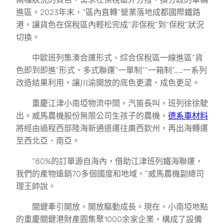
進區。2023年末，“區內直轉”營業落地成都國際鐵路
港，讓貨色在保稅區內輕松完成“非保稅”到“保稅”狀況
切換。
中歐班列集湊合運形式、綜合保稅區一線進區“貨
色即到即進”形式、多式聯運“一單制”“一箱制”……一系列
改造結果利用，讓川渝開放的底色更濃、成色更足。
重慶江津小南埡物流中間，汽笛長叫，班列徐徐駛
出。威馬農機股份無限公司生孩子的農機，
德系車材料
將經由過程西部陸海新通道運往廣西欽州，再出海轉運
至西北亞、南亞。
“80%的訂單源自海內，借助江津班列鐵海聯運，
我們的產物遠銷70多個國度和地域。”威馬農機副總司
理王帥說。
關鍵牽引開放，開放驅動成長。現在，小南埡地點
的重慶關鍵港財產園集聚1000余家企業，構成了設備