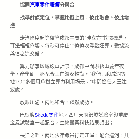
協同
汽車零件報價
分與合
找準計謀定位，掌握比擬上風，彼此融會、彼此增
進
走進國度超等盤算成都中間的“硅立方”數據機房，
耳邊輕輕作響。每秒可停止10億億次浮點運算，數據流
與信息流交錯。
算力辦事區域嚴重計謀，成都中間聯袂重慶年夜
學，產學研一起配合正向縱深推動。“我們已和成渝等
地1700多個用戶樹立算力利用場景。”中間擔任人王建
波說。
放眼川渝，兩地和合，躍然成勢。
巴蜀腹
Skoda零件
地，四川天府錦城試驗室與重慶
金鳳試驗室一起配合，生物醫藥科技結果頻出；
長江之畔，兩地法律職員行走江岸，配合巡河，共