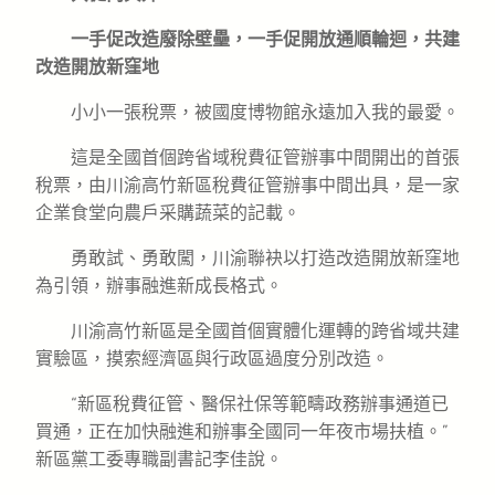
一手促改造廢除壁壘，一手促開放通順輪迴，共建
改造開放新窪地
小小一張稅票，被國度博物館永遠加入我的最愛。
這是全國首個跨省域稅費征管辦事中間開出的首張
稅票，由川渝高竹新區稅費征管辦事中間出具，是一家
企業食堂向農戶采購蔬菜的記載。
勇敢試、勇敢闖，川渝聯袂以打造改造開放新窪地
為引領，辦事融進新成長格式。
川渝高竹新區是全國首個實體化運轉的跨省域共建
實驗區，摸索經濟區與行政區過度分別改造。
“新區稅費征管、醫保社保等範疇政務辦事通道已
買通，正在加快融進和辦事全國同一年夜市場扶植。”
新區黨工委專職副書記李佳說。