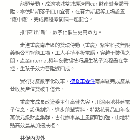
龍頭帶動，成渝地域雙城經濟圈car 財產鏈全體晉
陞。寧德時期落子四川宜賓，在賽力斯超等工場設置
“廠中廠”，完成兩邊零間隔一起配合。
推“陳”出“新”，數字化催生更高效力。
走進重慶南岸區的雙環傳動（重慶）緊密科技無限
義務公司智能工場，工人手持平板電腦，穿越于裝備之
間，產業internet與年夜數據技巧讓生孩子流程盡在掌
控，生孩子效力晉陞近四成。
實行財產數字化改革，
德系車零件
南岸區完成產業
營收及產值雙破千億元。
重慶市成長改造委主任高健先容，川渝兩地共建電
子信息、設備制造、進步前輩資料、特點花費品四年夜
萬億元級財產集群，古代辦事業上風顯明加強，山地特
點高效農業加速扶植。
共促內與外