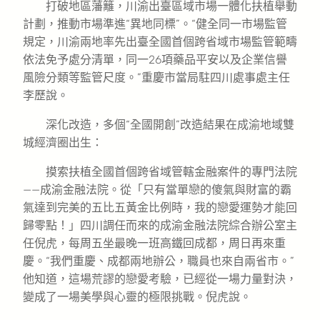
打破地區藩籬，川渝出臺區域市場一體化扶植舉動
計劃，推動市場準進“異地同標”。“健全同一市場監管
規定，川渝兩地率先出臺全國首個跨省域市場監管範疇
依法免予處分清單，同一26項藥品平安以及企業信譽
風險分類等監管尺度。”重慶市當局駐四川處事處主任
李歷說。
深化改造，多個“全國開創”改造結果在成渝地域雙
城經濟圈出生：
摸索扶植全國首個跨省域管轄金融案件的專門法院
——成渝金融法院。從「只有當單戀的傻氣與財富的霸
氣達到完美的五比五黃金比例時，我的戀愛運勢才能回
歸零點！」四川調任而來的成渝金融法院綜合辦公室主
任倪虎，每周五坐最晚一班高鐵回成都，周日再來重
慶。“我們重慶、成都兩地辦公，職員也來自兩省市。”
他知道，這場荒謬的戀愛考驗，已經從一場力量對決，
變成了一場美學與心靈的極限挑戰。倪虎說。