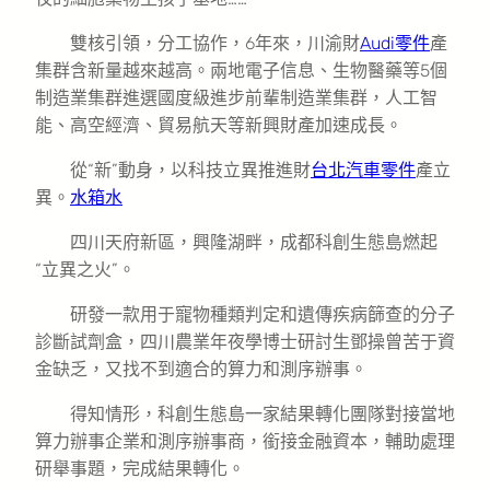
雙核引領，分工協作，6年來，川渝財
Audi零件
產
集群含新量越來越高。兩地電子信息、生物醫藥等5個
制造業集群進選國度級進步前輩制造業集群，人工智
能、高空經濟、貿易航天等新興財產加速成長。
從“新”動身，以科技立異推進財
台北汽車零件
產立
異。
水箱水
四川天府新區，興隆湖畔，成都科創生態島燃起
“立異之火”。
研發一款用于寵物種類判定和遺傳疾病篩查的分子
診斷試劑盒，四川農業年夜學博士研討生鄧操曾苦于資
金缺乏，又找不到適合的算力和測序辦事。
得知情形，科創生態島一家結果轉化團隊對接當地
算力辦事企業和測序辦事商，銜接金融資本，輔助處理
研舉事題，完成結果轉化。