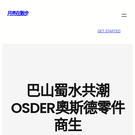
跳
月亮在散步
至
主
要
GET STARTED
內
容
巴山蜀水共潮
OSDER奧斯德零件
商生