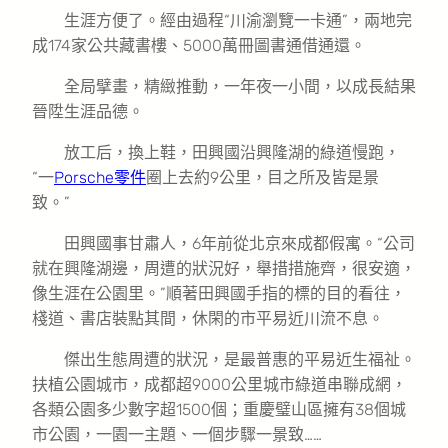
生涯方便了。經由過程“川渝瀏覽一卡通”，兩地完
成174家公共藏書樓、5000萬冊圖書通借通還。
全局擘畫，精緻推動，一年夜一小間，以成長結果
晉陞生涯品德。
放工后，換上鞋，田興國沿興隆湖的綠道慢跑，
“一
Porsche零件
圈上去約9公里，目之所及皆是景
致。”
田興國事甘肅人，6年前從北京來成都假寓。“公司
就在興隆湖邊，周遭的狀況好，舉措措施齊，很安適，
像生涯在公園里。”順著田興國手指的標的目的看往，
棧道、書店裝點其間，休閑的市平易近川流不息。
傑出生態周遭的狀況，是最普惠的平易近生福祉。
扶植公園城市，成都超9000公里城市綠道串聯成網，
各類公園多少數字超1500個；重慶璧山區擁有38個城
市公園，一園一主題、一個步驟一景致……