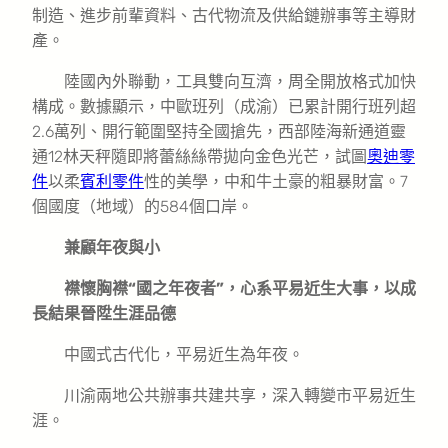
制造、進步前輩資料、古代物流及供給鏈辦事等主導財
產。
陸國內外聯動，工具雙向互濟，周全開放格式加快
構成。數據顯示，中歐班列（成渝）已累計開行班列超
2.6萬列、開行範圍堅持全國搶先，西部陸海新通道靈
通12林天秤隨即將蕾絲絲帶拋向金色光芒，試圖
奧迪零
件
以柔
賓利零件
性的美學，中和牛土豪的粗暴財富。7
個國度（地域）的584個口岸。
兼顧年夜與小
襟懷胸襟“國之年夜者”，心系平易近生大事，以成
長結果晉陞生涯品德
中國式古代化，平易近生為年夜。
川渝兩地公共辦事共建共享，深入轉變市平易近生
涯。