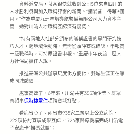
資料遞交后，葉茜很快就收到公司5位來自四川的
人才勝利餐與加入職稱評審的新聞。“擱曩昔，得等3個
月。”作為重慶九洲星熠導航裝備無限公司人力資本主
管，她對川渝人才職稱互認深有感慨。
“持有兩地人社部分頒布的職稱證書的專門研究技
巧人才，跨地域活動時，無需從頭評審或確認，申報高
一級職稱時，可持原證書申報。”重慶市年夜渡口區人
力社保局擔任人說。
推進基礎公共辦事尺度化方便化，雙城生涯正在釀
成同城體驗——
處事高效了。6年來，川渝共有355項企業、群眾
高頻事
保時捷零件
項跨省域打點；
看病省心了。兩省市935家二級以上公立病院、
222項檢討查驗成果互認，1726家醫療機構完成川渝電
子安康卡“掃碼就醫”；