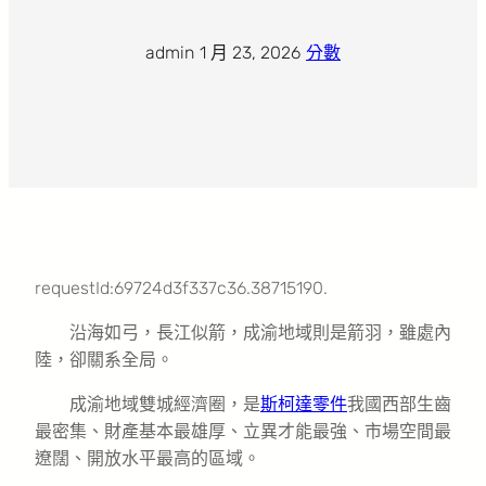
admin
·
1 月 23, 2026
·
分數
requestId:69724d3f337c36.38715190.
沿海如弓，長江似箭，成渝地域則是箭羽，雖處內
陸，卻關系全局。
成渝地域雙城經濟圈，是
斯柯達零件
我國西部生齒
最密集、財產基本最雄厚、立異才能最強、市場空間最
遼闊、開放水平最高的區域。