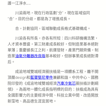
護一江淨水……
川渝兩地，現在行政區劃“分”，現在區域協同
“合”，目的分歧，都是為了增進成長。
合，計劃協同，區域聯動成長格式基礎構成。
川渝各有所長，亦各有所短：四川科研機構浩繁，
人才資本豐盛，第三財產成長較好，但制造業基本絕對
單薄；重慶據長江之利，航運發財，產業門類齊備，制
造業
油氣分離器改良版
基本較好，但辦事業成長絕對滯
后。
成渝地域雙城經濟圈扶植是一項體系工程，離不開
頂層design和
藍寶堅尼零件
兼顧和諧。中共中心、國務
院印發的《成渝地域雙城經濟
汽車冷氣芯
圈扶植計劃綱
領》，為兩地一體化成長指明標的目的：扶植成為具有
全國影響力的主要經濟中間、科技立異中間、改造開放
新窪地、高品德生涯宜居地。