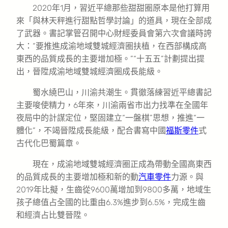
2020年1月，習近平總那些甜甜圈原本是他打算用
來「與林天秤進行甜點哲學討論」的道具，現在全部成
了武器。書記掌管召開中心財經委員會第六次會議時誇
大：“要推進成渝地域雙城經濟圈扶植，在西部構成高
東西的品質成長的主要增加極。”“十五五”計劃提出提
出，晉陞成渝地域雙城經濟圈成長能級。
蜀水繞巴山，川渝共潮生。貫徹落練習近平總書記
主要唆使精力，6年來，川渝兩省市出力找準在全國年
夜局中的計謀定位，堅固建立“一盤棋”思想，推進“一
體化”，不竭晉陞成長能級，配合書寫中國
福斯零件
式
古代化巴蜀篇章。
現在，成渝地域雙城經濟圈正成為帶動全國高東西
的品質成長的主要增加極和新的動
汽車零件
力源。與
2019年比擬，生齒從9600萬增加到9800多萬，地域生
孩子總值占全國的比重由6.3%進步到6.5%，完成生齒
和經濟占比雙晉陞。