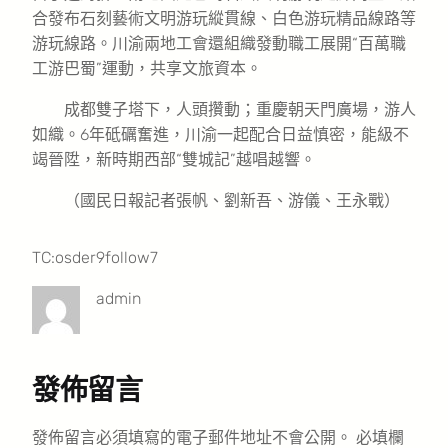
合發布石刻藝術文明游玩縱貫線、白色游玩精品線路等
游玩線路。川渝兩地工會還組織發動職工展開“百萬職
工游巴蜀”運動，共享文旅資本。
成都雙子塔下，人頭攢動；重慶朝天門廣場，游人
如織。6年砥礪奮進，川渝一起配合日益慎密，能級不
竭晉陞，新時期西部“雙城記”越唱越響。
（國民日報記者張帆、劉新吾、游儀、王永戰）
TC:osder9follow7
admin
發佈留言
發佈留言必須填寫的電子郵件地址不會公開。
必填欄