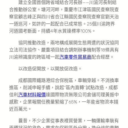
建立全國首個跨省域結合河長辦——川渝河長制結
合推動辦公室。塘河河畔，重慶市江津區國民查察院查
察官顧志峰正與四川省合江縣國民查察院查察官劉天治
一道巡河，如許的一起配合已成常態。25個川渝跨界
河道國考斷面，持續4年水質達標率100%。
協同推動改造，兩地構成展開生態周遭的狀況協同
立法司法協作、嚴重項目結合調劑辦事機制等18條具有
川渝辨識度的跨區域一起
汽車零件貿易商
配合經歷。
以改造促開放，以開放促改造。
成都國際鐵路港綜合保稅區，車輛穿越。不消換車
進區，削減申報手續，說起“區內直轉”試點改造，成都
佳利
汽車材料報價
達國際物流無限公司倉儲司理黃振中
感歎，企業報關任務量緊縮了65%，一年能省物流本錢
近百萬元。
曩昔，不少企業從事表裡貿營業，一輛運輸車裝有
兩種狀況的貨色，需求在保稅區外分撥，換分歧的車輛