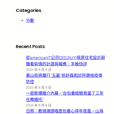
Categories
分數
Recent Posts
從americanIT公司CEOJIUYI俱意住宅設計辭
職看偷情的計謀與報應｜羊晚快評
2026 年 8 月 8 日
黃山街道履行“五最”抓好森和診所健檢疫情
防控
2026 年 8 月 8 日
一密斯爆婚介內幕—”台包養經驗我當了三年
任務婚托”
2026 年 8 月 8 日
日照：敢領潮頭唱查包養心得年夜風，山海