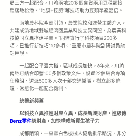
局三方一起配合，川渝兩地20多個食賞兩用豆種類接
踵落地松潘，“地膜+控肥”等技巧助力豆類單產翻倍。
兩地農科院牽頭引領，農業院校和運營主體介入，
共建成渝地域雙城經濟圈農業科技立異同盟，為農業科
技協同立異搭建平臺。“同盟實行了科技項目230多
項，已推行新技巧110多項。”重慶市農科院副研討員龍
玨臣說。
一起配合平臺共搭，區域成長加快。6年來，川渝
兩地已結合印發100多個政策文件，設置22個結合專項
任務組、遴派500多人次干部交通掛職，樹立起多條
理、常態化一起配合機制。
統籌新與舊
以科技立異推進財產立異，成長新興財產，進級傳
Benz零件
統財產，加快構成新質生孩子力
成都陌頭，一臺雪白色機械人協助批示路況，非分