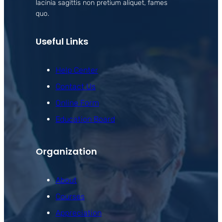
lacinia sagittis non pretium aliquet, fames
quo.
Useful Links
Help Center
Contact Us
Online Form
Education Board
Organization
About
Courses
Appreciation