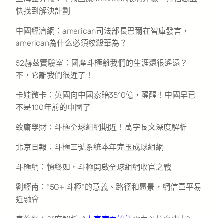
快找到解決計劃
中國經濟網：american司法部長巴爾在智庫發言，
american為什么必須絞殺華為？
52赫茲實驗室：國產斗極離我們的生涯還很遙遠？
不，它離我們很近了！
卡娃微卡：英國向中國索賠3510億，醒醒！中國早已
不是100年前的中國了
致庸學財：斗極全球組網期近！萬字長文深度解析
北京日報：斗極三號系統本年完玉成球組網
斗極網：慎終如，斗極開啟全球組網收官之戰
劉經南：“5G+ 斗極”的意義、路徑和愿景，網信軍平易
近融會