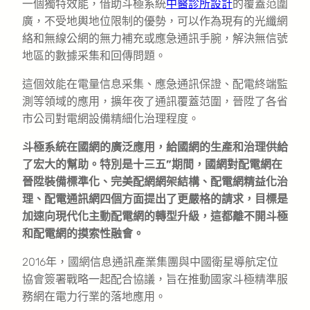
一個獨特效能，借助斗極系統
中醫診所設計
的覆蓋范圍
廣，不受地輿地位限制的優勢，可以作為現有的光纖網
絡和無線公網的無力補充或應急通訊手腕，解決無信號
地區的數據采集和回傳問題。
這個效能在電量信息采集、應急通訊保證、配電終端監
測等領域的應用，擴年夜了通訊覆蓋范圍，晉陞了各省
市公司對電網設備精細化治理程度。
斗極系統在國網的廣泛應用，給國網的生產和治理供給
了宏大的幫助。特別是十三五”期間，國網對配電網在
晉陞裝備標準化、完美配網網架結構、配電網精益化治
理、配電通訊網四個方面提出了更嚴格的請求，目標是
加速向現代化主動配電網的轉型升級，這都離不開斗極
和配電網的摸索性融會。
2016年，國網信息通訊產業集團與中國衛星導航定位
協會簽署戰略一起配合協議，旨在推動國家斗極精準服
務網在電力行業的落地應用。