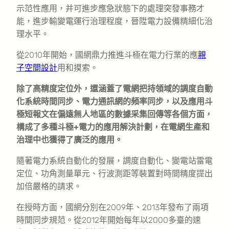
示范性應用，并可進步應急狀態下的處理突發事務才
能，進步輸變電運行治理程度，晉陞電力設備精細化治
理水平。
從2010年開始，國網鼎力推進斗極在電力行業的應
親
子空間設計
用和摸索。
除了高精度定位外，還涵蓋了電網把持領域的調度自動
化系統時間同步、電力通訊網的頻率同步，以及應用斗
極短報文在偏遠無人地區的數據采集回傳等各個方面，
構成了多種斗極+電力的應用解決計劃，在電網生產和
治理中也獲得了廣泛的應用。
隨著電力系統自動化的發展，調度自動化、變電站雷電
定位、功角測量單元、行波測距等裝置對時間精度提出
加倍嚴格的請求。
在授時方面，國網分別在2009年、2013年發布了兩項
時間同步規范。從2012年開始每年以2000多臺的速