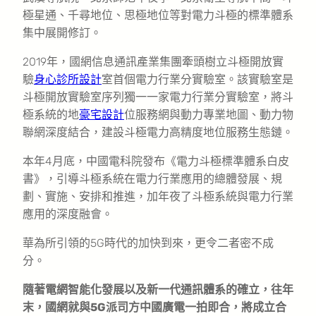
極星通、千尋地位、思極地位等對電力斗極的標準體系
集中展開修訂。
2019年，國網信息通訊產業集團牽頭樹立斗極開放實
驗
身心診所設計
室首個電力行業分實驗室。該實驗室是
斗極開放實驗室序列獨一一家電力行業分實驗室，將斗
極系統的地
豪宅設計
位服務網與動力專業地圖、動力物
聯網深度結合，建設斗極電力高精度地位服務生態鏈。
本年4月底，中國電科院發布《電力斗極標準體系白皮
書》，引導斗極系統在電力行業應用的總體發展、規
劃、實施、安排和推進，加年夜了斗極系統與電力行業
應用的深度融會。
華為所引領的5G時代的加快到來，更令二者密不成
分。
隨著電網智能化發展以及新一代通訊體系的確立，往年
末，國網就與5G派司方中國廣電一拍即合，將成立合