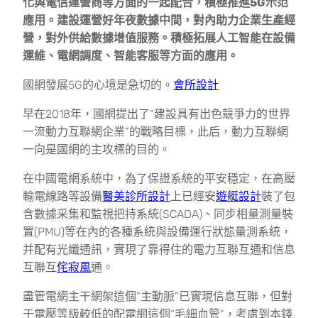
化與電信運營商等方面的一起配合，積極推進5G示范
應用。建設運營好年夜數據中間，對內助力企業生產經
營，對外供給數據增值服務。積極拓展人工智能在設備
運維、電網調度、智能客服等方面的應用。
國網發展5G的心境是急切的。
會所設計
早在2018年，國網提出了“建設具有出色競爭力的世界
一流動力互聯網企業”的戰略目標，此后，動力互聯網
一向是國網的主攻標的目的。
在中國電網系統中，為了保證系統的平安穩定，在高壓
輸電線路等設備
醫美診所設計
上已經安
遊艇設計
裝了包
含數據采集和監視把持系統(SCADA)、同步相量測量裝
置(PMU)等在內的各種系統與設備運行狀態量測系統，
并配有光纖通訊，實現了靠得住的電力互聯互通和信息
互聯互
侘寂風
通。
盡管電網主干網架這個“主動脈”已實現信息互聯，但對
于電壓等級較低的配電網這個“毛細血管”，考慮到本錢