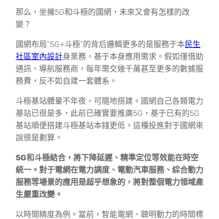
那么，坐擁5G和斗極的國網，未來又會有怎樣的改
變？
國網布局“5G+斗極”的背后邏輯更多的是服務于本
民生
社區室內設計
身業務，基于本身應用需求。假如僅借助
通訊、導航服務商，每年需交幾千萬甚至更多的數據服
務費，反不如自建一套體系。
斗極基站體量不年夜，可隨地搭建。國網自己各類電力
基站已很是多，此前已確實要推廣5G，基于已有的5G
基站順便搭建斗極基站本錢更低。這種投進對于國網來
說很是劃算。
5G和斗極結合，將下降延遲、精準定位等效能在時空
統一。對于電網在電力調度、電動汽車服務、綜合動力
服務等場景的應用是超乎想象的，將對整個電力領域產
生嚴重改變。
以時間精度為例。當前，智能電網、聰明動力的時間標