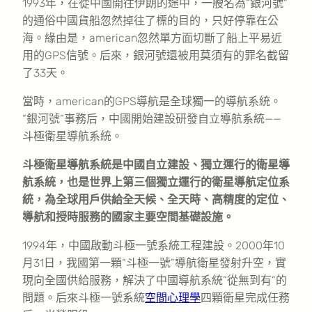
1993年，在從中國開往伊朗的途中，一艘名為“銀河號”
的通俗中國貨船忽然掉往了標的目的，只好停靠在公
海。緣由是，american忽然單方面切斷了船上平易近
用的GPS信號。后來，銀河號還被用莫須有的罪名截留
了33天。
當時，american的GPS導航是全球獨一的導航系統。
“銀河號“事務后，中國開始建設研發自立導航系統——
斗極衛星導航系統。
斗極衛星導航系統是中國自立建設、獨立運行的衛星導
航系統，也是世界上第三個獨立運行的衛星導航定位系
統，為全球用戶供給全天候、全天時、高精度的定位、
導航和授時服務的國家主要空間基礎設施。
1994年，中國啟動斗極一號系統工程建設。2000年10
月31日，我國第一顆“斗極一號”導航衛星發射升空，實
現向全國供給服務，解決了中國導航系統”從無到有”的
問題。后來斗極一號系統
空間心理學
四顆衛星完成任務