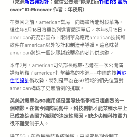
（來源
新古典設計
：微信公眾號“能見Ekn
THE R3 寓所
ower”ID:Eknower 作者：年夜飛）
在英國之前，american當局一向竭盡所能封殺華為。
繼往年5月16日將華為列進實體清單后，本年5月15日，
american商務部宣布，限制華為應用american技術和
軟件在american以外設計和制造半導體。這意味著
american將進一個步驟封殺華為的芯片供應鏈。
本年2月，american司法部長威廉·巴爾在一次公開演
講時解釋了american打擊華為的本源——中國的技
樂齡
住宅設計
術攻勢，特別是華為在5G領域的領先位置對
american構成了史無前例的挑戰。
英美封殺華為5G應用僅是國際技術爭端日趨劇烈的一
個縮影。在當今國際局勢中，科技創新才能某種水平上
已成為綜合國力強弱的決定性原因。缺少尖端科技實力
很不難受制于人。
除了5G，在衛星導航系統領域，中國曾長期受制于