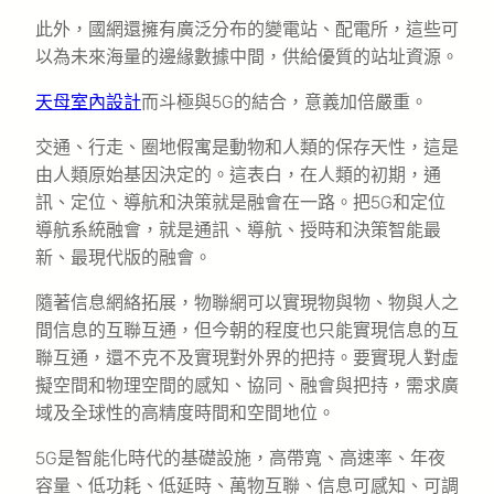
此外，國網還擁有廣泛分布的變電站、配電所，這些可
以為未來海量的邊緣數據中間，供給優質的站址資源。
天母室內設計
而斗極與5G的結合，意義加倍嚴重。
交通、行走、圈地假寓是動物和人類的保存天性，這是
由人類原始基因決定的。這表白，在人類的初期，通
訊、定位、導航和決策就是融會在一路。把5G和定位
導航系統融會，就是通訊、導航、授時和決策智能最
新、最現代版的融會。
隨著信息網絡拓展，物聯網可以實現物與物、物與人之
間信息的互聯互通，但今朝的程度也只能實現信息的互
聯互通，還不克不及實現對外界的把持。要實現人對虛
擬空間和物理空間的感知、協同、融會與把持，需求廣
域及全球性的高精度時間和空間地位。
5G是智能化時代的基礎設施，高帶寬、高速率、年夜
容量、低功耗、低延時、萬物互聯、信息可感知、可調