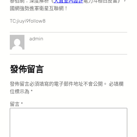
泰伯網：深度解析《
大直室內設計
電力斗極白皮書》，
國網強勢進軍衛星互聯網！
TC:jiuyi9follow8
admin
發佈留言
發佈留言必須填寫的電子郵件地址不會公開。
必填欄
位標示為
*
留言
*