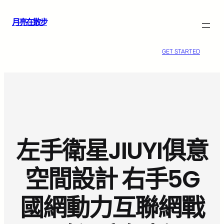
跳
月亮在散步
至
主
要
GET STARTED
內
容
左手衛星JIUYI俱意
空間設計 右手5G
國網動力互聯網戰