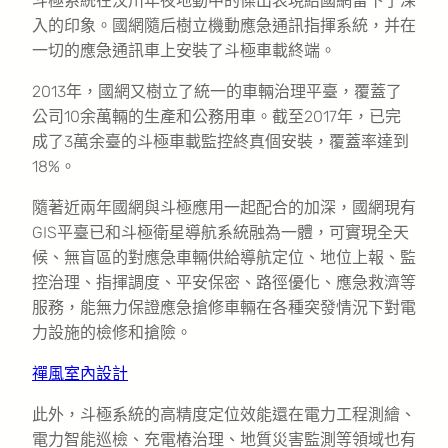
斗極系統在汶川年夜地動中的傑出表現給國網留下了深
入的印象。國網隨后樹立機動應急通訊指揮系統，并在
一切的應急通訊車上安裝了斗極車載終端。
2013年，國網又樹立了統一的車輛治理平臺，覆蓋了
公司10余萬輛的生產和公務用車。截至2017年，已完
成了3萬余臺的斗極車載監控終真個安裝，覆蓋率達到
18%。
隨著近兩年國網與斗極應用一起配合的加深，國網現有
GIS平臺已和斗極衛星導航系統融為一體，可實現全天
候、無盲區的對應急車輛供給導航定位、地位上報、監
控治理、指揮調度、平安保密、路徑優化、應急救濟等
服務，能無力保證應急搶修車輛在各種突發情況下對電
力設施的檢修和搶險。
禪風室內設計
此外，斗極系統的高精度定位效能還在電力工程測繪、
電力智能巡檢、充電樁治理、地質災害監測等領域也有