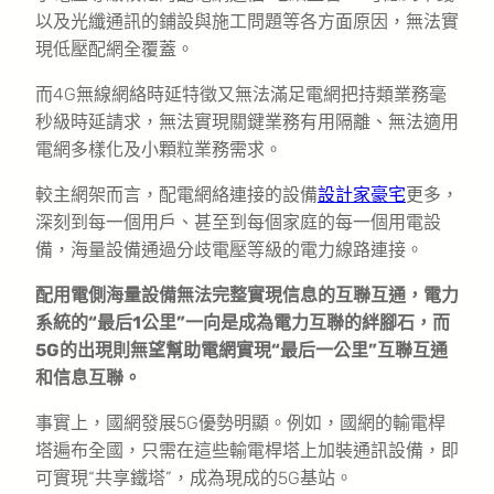
以及光纖通訊的鋪設與施工問題等各方面原因，無法實
現低壓配網全覆蓋。
而4G無線網絡時延特徵又無法滿足電網把持類業務毫
秒級時延請求，無法實現關鍵業務有用隔離、無法適用
電網多樣化及小顆粒業務需求。
較主網架而言，配電網絡連接的設備
設計家豪宅
更多，
深刻到每一個用戶、甚至到每個家庭的每一個用電設
備，海量設備通過分歧電壓等級的電力線路連接。
配用電側海量設備無法完整實現信息的互聯互通，電力
系統的“最后1公里”一向是成為電力互聯的絆腳石，而
5G的出現則無望幫助電網實現“最后一公里”互聯互通
和信息互聯。
事實上，國網發展5G優勢明顯。例如，國網的輸電桿
塔遍布全國，只需在這些輸電桿塔上加裝通訊設備，即
可實現“共享鐵塔”，成為現成的5G基站。