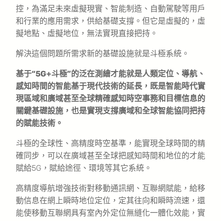
控，為滿足未來虛擬現實、智能制造、自動駕駛等用戶
和行業的應用需求，供給基礎支撐。但它是虛擬的，虛
擬地點、虛擬地位，無法實現直接把持。
解決這個問題所需求新的基礎設施就是斗極系統。
基于“5G+斗極”的泛在測繪才能就是人類定位、導航、
感知時間的智能基于現代技術的延長，既是智能時代實
現區域和廣域甚至全球精確感知時空事務和目標信息的
關鍵基礎設施，也是實現支撐廣域和全球智能協同把持
的賦能技術。
斗極的全球性、高精度時空基準，能實現全球時間的精
確同步，可以在廣域甚至全球把感知時間和地位的才能
賦給5G，賦給途徑、環境等其它系統。
高精度導航增強技術對移動通訊網、互聯網賦能，給移
動信息在網上瞬時地位定位，定其往向和瞬時流速，還
能使移動互聯網具有室內外定位無縫化一體化效能，實