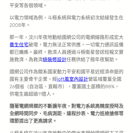
平安等各個領域。
以電力領域為例，斗極系統與電力系統初次結緣發生在
2008年。
那一年，汶川年夜地動給國網公司的電網線路形成宏大
養生住宅
破壞，電力無法正常供應，一切電力通訊設備
都已癱瘓。最終，救濟人員通過斗極衛星發送短報文實
施救濟，為救濟
綠裝修設計
任務供給了極年夜幫助。
國網公司作為關系國家動力平安和國平易近經濟命脈的
國有主要骨干企業，經
loft風室內設計
營區域覆蓋全國
26個省（自治區、直轄市），覆蓋國土面積的88%，
供電生齒超過11億人。
隨著電網規模的不斷擴年夜，對電力系統高精度授時及
全網時間同步、毛病測距、遠程抄表、電力巡檢搶修等
環節提出了更高請求。