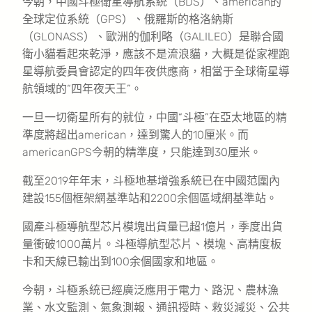
今朝，中國斗極衛星導航系統（BDS）、american的
全球定位系統（GPS）、俄羅斯的格洛納斯
（GLONASS）、歐洲的伽利略（GALILEO）是聯合國
衛小貓看起來乾淨，應該不是流浪貓，大概是從家裡跑
星導航委員會認定的四年夜供應商，相當于全球衛星導
航領域的“四年夜天王”。
一旦一切衛星所有的就位，中國“斗極”在亞太地區的精
準度將超出american，達到驚人的10厘米。而
americanGPS今朝的精準度，只能達到30厘米。
截至2019年年末，斗極地基增強系統已在中國范圍內
建設155個框架網基準站和2200余個區域網基準站。
國產斗極導航型芯片模塊出貨量已超1億片，季度出貨
量衝破1000萬片。斗極導航型芯片、模塊、高精度板
卡和天線已輸出到100余個國家和地區。
今朝，斗極系統已經廣泛應用于電力、路況、農林漁
業、水文監測、氣象測報、通訊授時、救災減災、公共