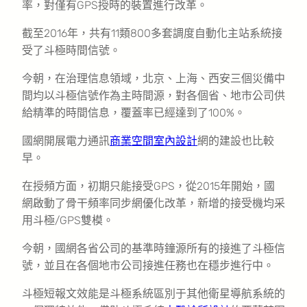
率，對僅有GPS授時的裝置進行改革。
截至2016年，共有11類800多套調度自動化主站系統接
受了斗極時間信號。
今朝，在治理信息領域，北京、上海、西安三個災備中
間均以斗極信號作為主時間源，對各個省、地市公司供
給精準的時間信息，覆蓋率已經達到了100%。
國網開展電力通訊
商業空間室內設計
網的建設也比較
早。
在授頻方面，初期只能接受GPS，從2015年開始，國
網啟動了骨干頻率同步網優化改革，新增的接受機均采
用斗極/GPS雙模。
今朝，國網各省公司的基準時鐘源所有的接進了斗極信
號，並且在各個地市公司接進任務也在穩步進行中。
斗極短報文效能是斗極系統區別于其他衛星導航系統的