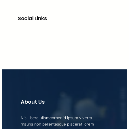
Social Links
Facebook
X
LinkedIn
Instagram
About Us
Nisl libero ullamcorper id ipsum viverra
mauris non pellentesque placerat lorem