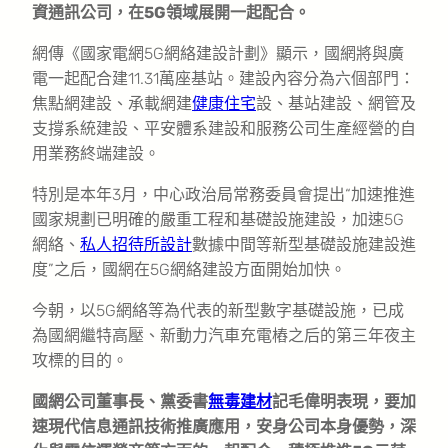
資通訊公司，在5G領域展開一起配合。
網傳《國家電網5G網絡建設計劃》顯示，國網將與廣
電一起配合建11.31萬座基站。建設內容分為六個部門：
焦點網建設、承載網建
健康住宅
設、基站建設、網管及
支撐系統建設、平安體系建設和服務公司生產經營的自
用業務終端建設。
特別是本年3月，中心政治局常務委員會提出“加速推進
國家規劃已明確的嚴重工程和基礎設施建設，加速5G
網絡、
私人招待所設計
數據中間等新型基礎設施建設進
度”之后，國網在5G網絡建設方面開始加快。
今朝，以5G網絡等為代表的新型數字基礎設施，已成
為國網繼特高壓、新動力汽車充電樁之后的第三年夜主
攻標的目的。
國網公司董事長、黨委書
無毒建材
記毛偉明表現，要加
速現代信息通訊技術推廣應用，安身公司本身優勢，深