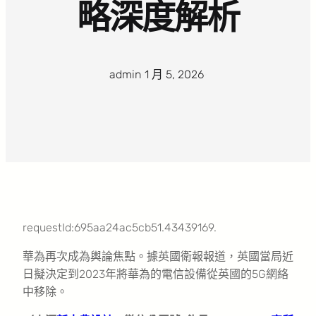
略深度解析
admin
·
1 月 5, 2026
·
requestId:695aa24ac5cb51.43439169.
華為再次成為輿論焦點。據英國衛報報道，英國當局近
日擬決定到2023年將華為的電信設備從英國的5G網絡
中移除。