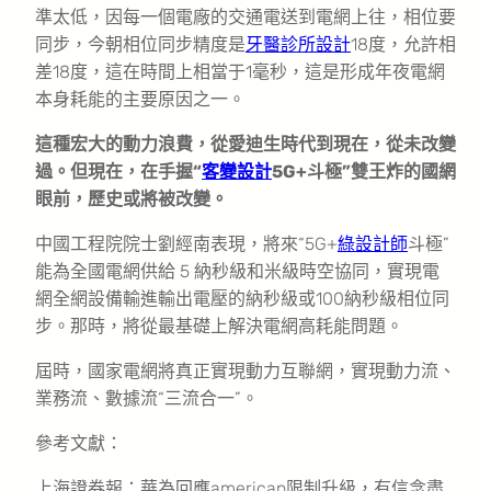
準太低，因每一個電廠的交通電送到電網上往，相位要
同步，今朝相位同步精度是
牙醫診所設計
18度，允許相
差18度，這在時間上相當于1毫秒，這是形成年夜電網
本身耗能的主要原因之一。
這種宏大的動力浪費，從愛迪生時代到現在，從未改變
過。但現在，在手握“
客變設計
5G+斗極”雙王炸的國網
眼前，歷史或將被改變。
中國工程院院士劉經南表現，將來“5G+
綠設計師
斗極”
能為全國電網供給 5 納秒級和米級時空協同，實現電
網全網設備輸進輸出電壓的納秒級或100納秒級相位同
步。那時，將從最基礎上解決電網高耗能問題。
屆時，國家電網將真正實現動力互聯網，實現動力流、
業務流、數據流“三流合一”。
參考文獻：
上海證券報：華為回應american限制升級，有信念盡