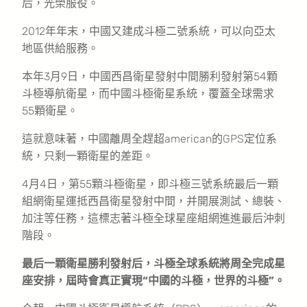
后，光榮服役。
2012年年末，中國又建成斗極二號系統，可以向亞太
地區供給服務。
本年3月9日，中國西昌衛星發射中間勝利發射第54顆
斗極導航衛星，而中國斗極衛星系統，覆蓋全球需求
55顆衛星。
這就意味著，中國離周全趕超american的GPS定位系
統，只剩一顆衛星的差距。
4月4日，第55顆斗極衛星，即斗極三號系統最后一顆
組網衛星運抵西昌衛星發射中間，并開展測試、總裝、
加注等任務，這標志著斗極全球星座組網進進最后沖刺
階段。
最后一顆衛星勝利發射后，斗極全球系統將周全完成星
座安排，屆時會真正實現“中國的斗極，世界的斗極”。