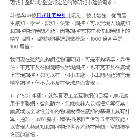
現城市全時域/全空域定位的聰明城市建設需求。
斗極與5G彼
日式住宅設計
此賦能，彼此增強，從而產
生感知、學習、認知、決策、調控，可以實現人類感知
和調控物理時間才能。因為調控需求在地位和時間上的
精準協同，協同能夠要達到微秒級、1000 倍甚至是
100 萬倍。
我們現在雖然能夠調控物理時間，可是不夠精準、靠得
住，不克不及在關鍵時候實現調控，也不克不及在廣域
上實現調控，如可以在一個小工廠、小車間內能夠實現
精準調控，但不克不及在全球層面實現。
有了“5G+斗極”，就能實現工業互聯網的目標，廣泛應
用于車聯網、智能動力、無線機器人云端把持等行業。
讓廣域或全球性分布的物理設備在感知的基礎上具有計
算、通訊、遠程協同、精準把持和自治等五年夜效能，
以實現人類感知和調控物理世界才能在時間、空間標準
方面的延拓。