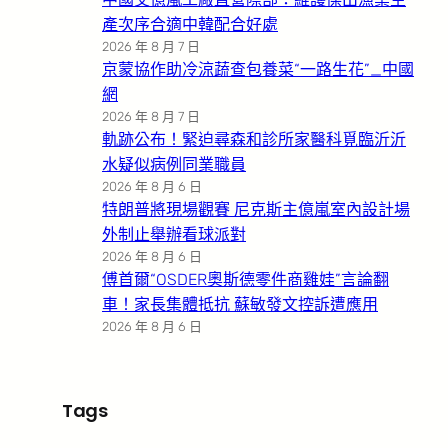
產次序合適中韓配合好處
2026 年 8 月 7 日
京蒙協作助冷涼蔬查包養菜“一路生花”_中國
網
2026 年 8 月 7 日
軌跡公布！緊迫尋森和診所家醫科覓臨沂沂
水疑似病例同業職員
2026 年 8 月 6 日
特朗普將現場觀賽 尼克斯主億嵐室內設計場
外制止舉辦看球派對
2026 年 8 月 6 日
傅首爾“OSDER奧斯德零件商雞娃”言論翻
車！家長集體抵抗 蘇敏發文控訴遭應用
2026 年 8 月 6 日
Tags