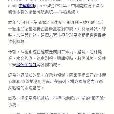
ameri
老屋翻新
can。但從1994年，中國開始痛下決心
研發本身的衛星導航系統——斗極系統。
本年4月4日，第55顆斗極衛星，即斗極三號系統最后
一顆組網衛星運抵西昌衛星發射中間，并開展測試、總
裝、加注等任務，這標志著斗極全球星座組網進進最后
沖刺階段。
今朝，斗極系統已經廣泛應用于電力、路況、農林漁
業、水文監測、氣象測報、通訊授時、救災減災、公共
平安
退休宅設計
等各個領域。
鮮為外界所知的是，在電力領域，國家電網公司在斗極
系統和5G落地應用方面走在前列，構成國網動力互聯
網戰略的兩塊基石。
談及斗極衛星導航系統，不得不說起27年前的“銀河號”
事務。