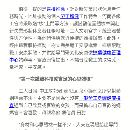
值得一提的是
巡檢推薦
，針對新失業形狀休息者任
務時光、地址機動的個人
勞工體健
工作特色，河南各級
工會將采取送“檢”上門等方法，讓變動位置體檢車開赴
新失業形狀休息者任務地址、工人文明宮等，統籌溫馨
性與方便性，為他們供給就近便捷的體檢辦事。此外，
經由過程體檢運動，樹立完美職工安康檔案，連續跟蹤
職工安康狀態，并供給專門研究化安康徵
巡迴健康管理
中心
詢辦事、醫療康復提出，不竭晉陞職工的取得感、
幸福感、平安感。
“第一次體驗科技感實足的心思體檢”
工人日報-中工網
記者 趙思遠 葉小鐘他之所以對婚
姻猶豫不決，主要不是因為他沒有
一般勞工身體健康檢
查
遇到自己欣賞或喜歡的女孩，而是擔心自己喜歡的媽
媽會不會喜歡。母親為他 通信員 田甜
“身材和心思體檢一樣不少，大夫在現場給出專門