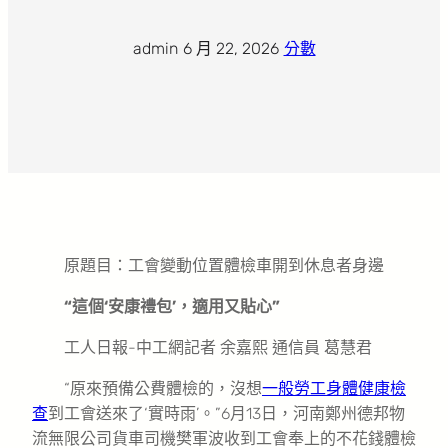
admin
·
6 月 22, 2026
·
分數
原題目：工會變動位置體檢車開到休息者身邊
“這個‘安康禮包’，適用又貼心”
工人日報-中工網記者 余嘉熙 通信員 葛慧君
“原來預備公費體檢的，沒想
一般勞工身體健康檢
查
到工會送來了‘實時雨’。”6月13日，河南鄭州德邦物
流無限公司貨車司機樊軍波收到工會奉上的不花錢體檢