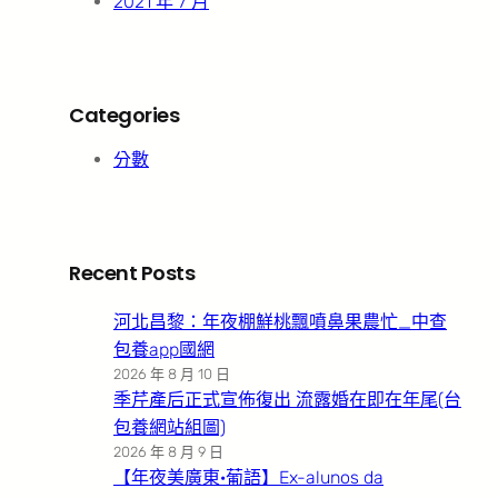
2021 年 7 月
Categories
分數
Recent Posts
河北昌黎：年夜棚鮮桃飄噴鼻果農忙_中查
包養app國網
2026 年 8 月 10 日
季芹產后正式宣佈復出 流露婚在即在年尾(台
包養網站組圖)
2026 年 8 月 9 日
【年夜美廣東·葡語】Ex-alunos da