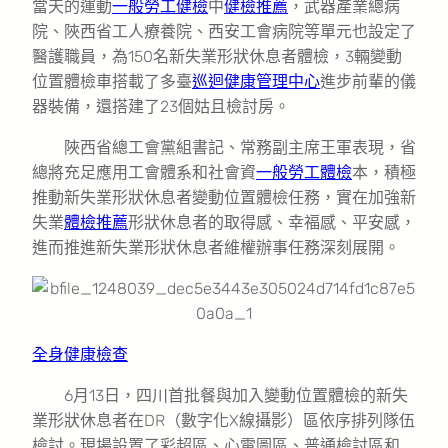
當天的運動
一般勞工健檢
中
健檢推薦
，武器產業總病
院、陜西省工人療養院、西安工會病院等單元也設定了
醫護職員，為150名新失業形狀休息者體檢，3輛變動
位置體檢車搭載了多臺
巡迴健康管理中心
進步前輩的儀
器裝備，還搭建了23個姑且檢討房。
陜西省總工會黨組書記、常務副主席王軍表現，省
總將充足應用工會體系和社會資
一般勞工體檢
本，積極
推動新失業形狀休息者變動位置體檢任務，實在加強新
失業
體檢推薦
形狀休息者的取得感、幸福感、平安感，
進而推進新失業形狀休息者維權辦事任務深刻展開。
全身健康檢查
6月13日，四川首批餐與加入變動位置體檢的新失
業形狀休息者在DR（數字化X線攝影）區依序排列隊伍
檢討。現場設置了彩超區、心電圖區、普通檢討區和