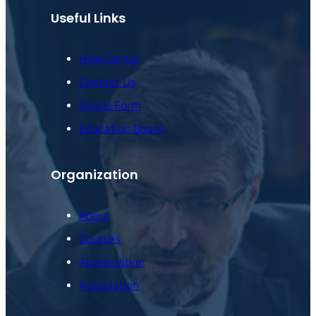
Useful Links
Help Center
Contact Us
Online Form
Education Board
Organization
About
Courses
Appreciation
Association