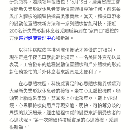
研究領導，還能領年夜禮包！”6月13日，廣東省總工會
展開新失業形狀休息者變動位置體檢專項任務，前來餐
與加入體檢的順豐快遞員吳家貴說。當天，體檢車帶來
的變動位置體檢新方法和一系列體檢智能科技，讓近
200名新失業形狀休息者感觸感染到在“家門口”體檢的
方便
巡迴健康管理中心
和新穎。
以往往病院依序排列隊伍掛號才幹做的CT檢討，
現在走進年夜巴車就能輕松搞定。一名美團外賣配送員
表現，工會發布的這種變動位置體檢和戶外體檢的形式
對任務繁忙的戶外休息者來說真是太便利了。
在心思體檢區，科技感實足的心思體檢機異樣遭到
大量新失業形狀休息者的接待。坐在心思體檢機前，額
頭套上腦電采集器，雙耳夾上心電采集器，戴上VR眼
鏡，心思體檢機向用戶浮現安適、明快、可怕等分歧的
周遭的狀況場景，經由過程情感的變更來評價受檢者的
心思狀況。“第一次體驗科技感實足的心思體檢，感到
很新穎。”