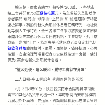
據清楚，廣東省總本年將投進1200萬元，各地市
總工會共配套760萬
健檢推薦
元，為全省新失業形狀休
息者展開“廣泛檢”“精準檢”“上門檢”和“檢后跟蹤”等特點
體檢辦事。斟酌到新失業形狀休息者任務時光、地址機
動等個人工作特色，全省各級工會采取將變動位置體檢
車開赴新失業形狀休息者任務站點、工會驛站、姑且歇
息區，送“檢”上門，為新失業形狀休息者量身定制包括
餐飲業體檢
體魄檢討、血壓、血慣例、癌胚抗原、心思
檢測、安康治理等項目標身心安康體檢辦事套餐，估計
惠及6萬余名新失業形狀休息者。
“這么近便、這么暖和，覺得工會就在身邊”
工人日報-中工網
記者 毛濃曦 通信員 祝盼
6月13日6時50分，陜西省渭南市合陽縣貨車司機
雷軍和其他6名貨車司機一路，準時離開西安市勞模精
力展現館外廣場。在這里，醫護職員和愛心志愿者曾經