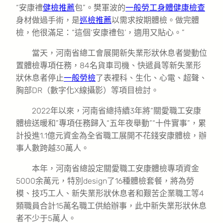
“安康禮
健檢推薦
包”。樊軍波的
一般勞工身體健康檢查
身材做過手術，是
巡檢推薦
以需求按期體檢。做完體
檢，他很滿足：“這個‘安康禮包’，適用又貼心。”
當天，河南省總工會展開新失業形狀休息者變動位
置體檢專項任務，84名貨車司機、快遞員等新失業形
狀休息者停止
一般勞檢
了表裡科、生化、心電、超聲、
胸部DR（數字化X線攝影）等項目檢討。
2022年以來，河南省總持續3年將“關愛職工安康
體檢送暖和”專項任務歸入“五年夜舉動”“十件實事”，累
計投進1.1億元資金為全省職工展開不花錢安康體檢，辦
事人數跨越30萬人。
本年，河南省總設定關愛職工安康體檢專項資金
5000余萬元，特別design了16種體檢套餐，將為勞
模、技巧工人、新失業形狀休息者和艱苦企業職工等4
類職員合計15萬名職工供給辦事，此中新失業形狀休息
者不少于5萬人。