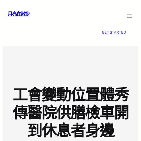
跳
月亮在散步
至
主
要
GET STARTED
內
容
工會變動位置體秀
傳醫院供膳檢車開
到休息者身邊