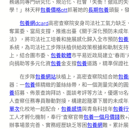
務邁向專門研究化、規范化、社會「失衡！徹底的失
學！」林天秤
包養價格ptt
抓著她的
長期包養
頭髮，
包養網dcard
高密查察院安身司法社工氣力缺乏
奪黨委、當局支撐，推進出臺《關于深化預防未成年
法》，將司法社工培養和施展感化歸入全市預防
包養
系統，為司法社工步隊扶植供給政策根據和軌制支持
上，結合團市委、
包養軟體
市平易近政局建立“春雨
向捐助等多元化資
包養
金支撐
包養
道路，精準保證社
在步隊
包養網站
扶植上，高密查察院結合她
包養
器：一
包養
條精緻的蕾絲絲帶，和一個測量完美的圓
養
招募、佈景查詢拜訪、面談考評等方法，優選18
人查察任務專員聯動對接，構建起籠罩下層的未成年
單次
化校地一起配合，
包養感情
與青島科技年
包養行
工人才孵化機制，奉行“查察官帶
包養一個月價錢
教
辦事場景完善、實務經歷缺乏等困
包養網
難。累計展