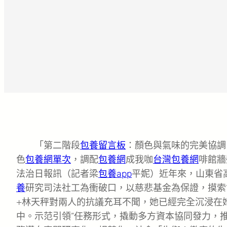
「第二階段
包養留言板
：顏色與氣味的完美協調
色
包養網單次
，調配
包養網
成我咖
台灣包養網
啡館牆
法治日報訊（記者梁
包養app
平妮）近年來，山東省
養
研究司法社工為衝破口，以慈悲基金為保證，摸索
+林天秤對兩人的抗議充耳不聞，她已經完全沉浸在
中。示范引領”任務形式，撬動多方資本協同發力，