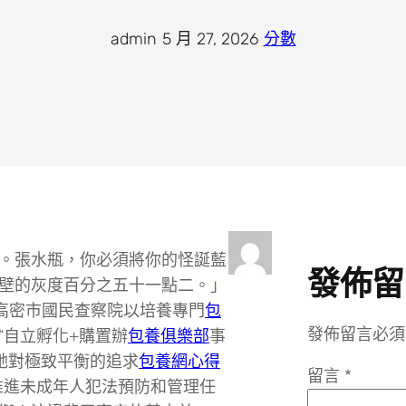
admin
·
5 月 27, 2026
·
分數
。張水瓶，你必須將你的怪誕藍
發佈留
壁的灰度百分之五十一點二。」
高密市國民查察院以培養專門
包
發佈留言必須
“自立孵化+購置辦
包養俱樂部
事
她對極致平衡的追求
包養網心得
留言
*
推進未成年人犯法預防和管理任