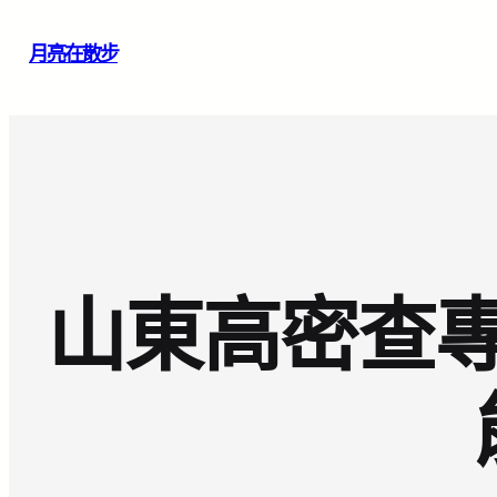
跳
月亮在散步
至
主
要
內
容
山東高密查