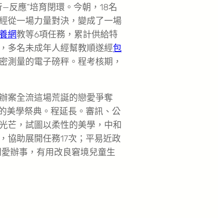
—反應”培育閉環。今朝，18名
經從一場力量對決，變成了一場
養網
教等6項任務，累計供給特
5年，多名未成年人經幫教順遂經
包
密測量的電子磅秤。程考核期，
辦案全流這場荒誕的戀愛爭奪
稱的美學祭典。程延長。審訊、公
光芒，試圖以柔性的美學，中和
，協助展開任務17次；平易近政
關愛辦事，有用改良窘境兒童生