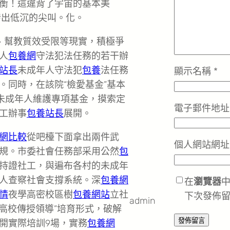
衡！這違背了宇宙的基本美
發出低沉的尖叫。化。
、幫教質效受限等現實，積極爭
人
包養網
守法犯法任務的若干辦
站長
未成年人守法犯
包養
法任務
顯示名稱
*
。同時，在該院“檢愛基金”基本
”未成年人維護專項基金，摸索定
電子郵件地
工辦事
包養站長
展開。
網比較
從吧檯下面拿出兩件武
個人網站網址
規。市委社會任務部采用公然
包
名持證社工，與遍布各村的未成年
人查察社會支撐系統。深
包養網
在
瀏覽器
情
夜學高密校區樹
包養網站
立社
下次發佈
admin
+高校傳授領導”培育形式，破解
開實際培訓9場，實務
包養網