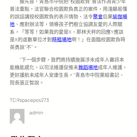
據先容，青島市中院把“校園欺負”普法作為青少年
普法重點，法官聯合校園欺負真正的案件，用淺顯易懂
的說話講授校園欺負的表示情勢、法令
聚會
后果
瑜伽場
地
、應對辦法等，領導孩子們樹立協調友愛的人際關
系，「等等！如果我的愛是X，那林天秤的回應Y應該
是X的虛數單位才對
時租場地
啊！」在面臨校園欺負時
英勇說“不”。
“下一個步驟，我們將持續施展涉未成年人審訊本
能機能感化，以司法維護促推未
舞蹈場地
成年人維護，
更好護航未成年人安康生長。”青島市中院黨組書記、
院長張正智說。
TC:9spacepos273
admin