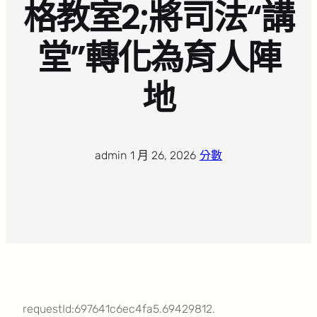
格教室2;將司法“講
堂”轉化為育人陣
地
admin
·
1 月 26, 2026
·
分數
requestId:697641c6ec4fa5.69429812.