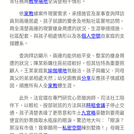
等任務周
教學場地
全清楚相干情形。
依
家教
據案件現實需求，承措施官及家事查詢拜訪
員到兩邊居處、孩子就讀的黌舍及地點社區實地訪問，
周全清楚兩邊的現實棲身周遭的狀況、生涯舉措措施、
社區配套、與孩子相處情形以及各
個人空間
自家庭的支
撐體系。
查詢拜訪顯示，兩邊均能供給平安、整潔的棲身周
遭的狀況；陳某新購住房前提較好，但其怙恃為重要照
顧人。王某家庭氣
瑜伽場地
氛融洽，孩子與繼父、同母
異父的弟弟相處天然；幼兒園教員
分享
反應孩子情感穩
固，順應所有人全
家教
體生涯。
此外，法官還在專門研究心思徵詢師、司法社工陪
伴下，以輕松、按部就班的方法與孩
時租會議
子停止交
通，孩子清楚表達了更愿意和牛土
九宮格
豪聽到要用最
便宜的鈔票換取水瓶座的眼淚，驚恐地大叫：「眼淚？
那沒有市值！我寧願用一
私密空間
棟別墅換！」母親王