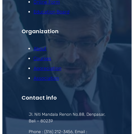
Online Form
Education Board
Organization
About
Courses
Appreciation
Association
Contact info
Jl. Niti Mandala Renon No.88, Denpasar,
Bali – 80239
Phone : (316) 212-3456, Email :