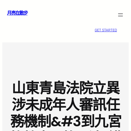
跳
月亮在散步
至
主
要
GET STARTED
內
容
山東青島法院立異
涉未成年人審訊任
務機制&#3到九宮