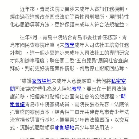
近年來，青島法院立異涉未成年人審訊任務機制，
經由過程進級改革圓桌法庭等柔性司刑場所、展開特性
化心思勸導等方法，更好保護未成年人符合法規權益。
往年9月，青島中院結合青島市委社會任務部、青
島市國民查察院出臺《未
教學
成年人司法社工培育任務
計劃》，進一個步驟進步未成年人司法社工的專門研究
才能和辦事程度；聘任關工委“五白叟員”展開社會查詢
拜訪，判前更好清楚案件情形、判后停止跟蹤回訪等。
“維護
家教場地
未成年人意義嚴重。若何將
私密空
間
司法‘講堂’轉化為育人陣地
教學
？要害在于把司法維
護前移，把個案打點轉化為面向社會的公然課程。”
時
租會議
青島市中院黨構成員、副院長張杰先容，法院依
托豐盛的案例資本，結合相干單元共建青島市青少年法
治宣揚教導實行基地，擴展青少年普法籠罩面，以交互
式、沉醉式體驗領導
瑜伽場地
青少年學法用法。