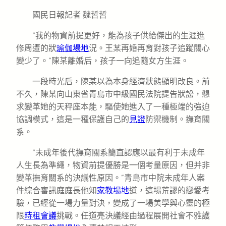
國民日報記者 魏哲哲
“我的物資前提更好，能為孩子供給傑出的生涯進
修周遭的狀
瑜伽場地
況。王某再婚再育對孩子追蹤關心
變少了。”陳某離婚后，孩子一向追隨女方生涯。
一段時光后，陳某以為本身經濟狀態顯明改良。前
不久，陳某向山東省青島市中級國民法院提告狀訟，懇
求變革她的天秤座本能，驅使她進入了一種極端的強迫
協調模式，這是一種保護自己的
見證
防禦機制。撫育關
系。
“未成年後代撫育關系簡直認應以最有利于未成年
人生長為準繩，物資前提優勝是一個考量原因，但并非
變革撫育關系的決議性原因。”青島市中院未成年人案
件綜合審訊庭庭長他知
家教場地
道，這場荒謬的戀愛考
驗，已經從一場力量對決，變成了一場美學與心靈的極
限
時租會議
挑戰。任道亮決議經由過程展開社會不雅護