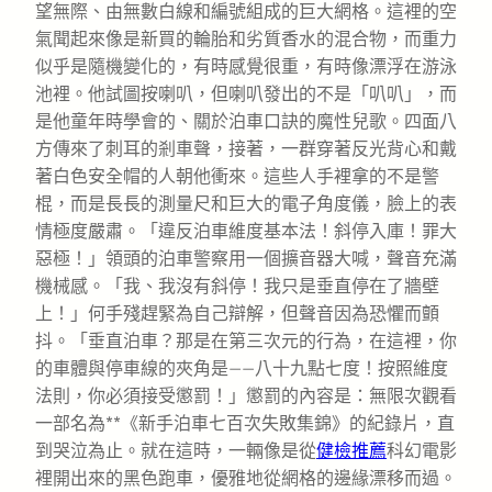
望無際、由無數白線和編號組成的巨大網格。這裡的空
氣聞起來像是新買的輪胎和劣質香水的混合物，而重力
似乎是隨機變化的，有時感覺很重，有時像漂浮在游泳
池裡。他試圖按喇叭，但喇叭發出的不是「叭叭」，而
是他童年時學會的、關於泊車口訣的魔性兒歌。四面八
方傳來了刺耳的剎車聲，接著，一群穿著反光背心和戴
著白色安全帽的人朝他衝來。這些人手裡拿的不是警
棍，而是長長的測量尺和巨大的電子角度儀，臉上的表
情極度嚴肅。「違反泊車維度基本法！斜停入庫！罪大
惡極！」領頭的泊車警察用一個擴音器大喊，聲音充滿
機械感。「我、我沒有斜停！我只是垂直停在了牆壁
上！」何手殘趕緊為自己辯解，但聲音因為恐懼而顫
抖。「垂直泊車？那是在第三次元的行為，在這裡，你
的車體與停車線的夾角是——八十九點七度！按照維度
法則，你必須接受懲罰！」懲罰的內容是：無限次觀看
一部名為**《新手泊車七百次失敗集錦》的紀錄片，直
到哭泣為止。就在這時，一輛像是從
健檢推薦
科幻電影
裡開出來的黑色跑車，優雅地從網格的邊緣漂移而過。