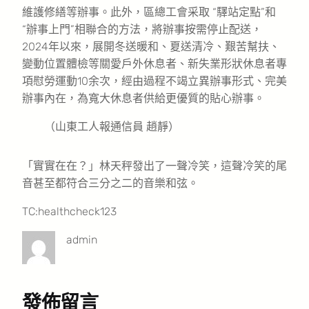
維護修繕等辦事。此外，區總工會采取 “驛站定點”和
“辦事上門”相聯合的方法，將辦事按需停止配送，
2024年以來，展開冬送暖和、夏送清冷、艱苦幫扶、
變動位置體檢等關愛戶外休息者、新失業形狀休息者專
項慰勞運動10余次，經由過程不竭立異辦事形式、完美
辦事內在，為寬大休息者供給更優質的貼心辦事。
（山東工人報通信員 趙靜）
「實實在在？」林天秤發出了一聲冷笑，這聲冷笑的尾
音甚至都符合三分之二的音樂和弦。
TC:healthcheck123
admin
發佈留言