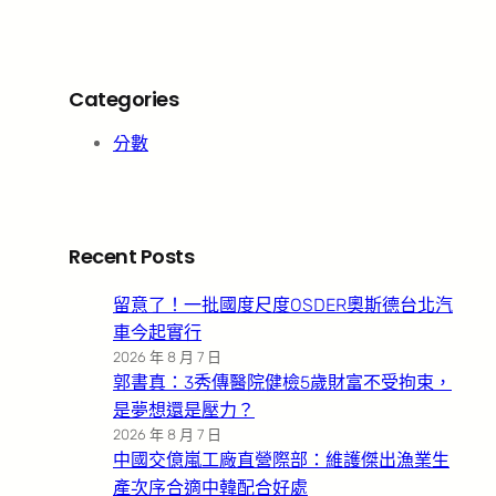
Categories
分數
Recent Posts
留意了！一批國度尺度OSDER奧斯德台北汽
車今起實行
2026 年 8 月 7 日
郭書真：3秀傳醫院健檢5歲財富不受拘束，
是夢想還是壓力？
2026 年 8 月 7 日
中國交億嵐工廠直營際部：維護傑出漁業生
產次序合適中韓配合好處