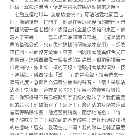
恒綠、聲如湯沸時，便是宇宙水餃臨界點到來之時。」
「七點五個地球年…怎麼這麼快？」廖沾沾猛地衝回店
裡，衝到後廚，打開了一個藏在舊冰櫃後面的暗門。暗
門裡放著一個老舊的、像是古代金屬保險箱的東西。他
輸入了密碼：「一醬二醋三油四辣五蒜泥」（這是醬料
界的基礎公式，只有像他這樣的傳統派才會用）。保險
箱打開，裡面沒有黃金，只有一個閃爍著詭異紅色光芒
的儀器。這儀器很像一個老式的對講機，但頂部插著一
根彎曲的、像韭菜一樣的天線。他顫抖著拿起儀器，按
下通話鈕。儀器發出「滋——」的電流聲，接著傳來一
陣高八度、急促且充滿養生焦慮的聲音。「喂！是廖沾
沾嗎！快接聽！這裡是 K-999！宇宙水餃聯盟特級特
務！你那邊是不是已經聞到宇宙級的酸味了？我們需要
你的蒜泥！你被徵召了！馬上！」廖沾沾的耳朵被這聲
音震得嗡嗡作響，他捏著對講機，困惑地喊道：「特
務？酸味？等等！我聞到的不是酸味！是麵粉過度膨脹
的焦慮味！還有，我現在走不開！我的陳年老蒜泥需要