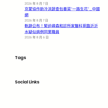
2026 年 8 月 7 日
京蒙協作助冷涼蔬查包養菜“一路生花”_中國
網
2026 年 8 月 7 日
軌跡公布！緊迫尋森和診所家醫科覓臨沂沂
水疑似病例同業職員
2026 年 8 月 6 日
Tags
Social Links
Facebook
X
LinkedIn
Instagram