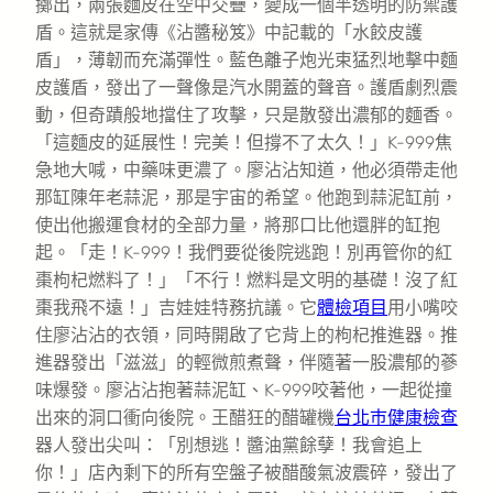
擲出，兩張麵皮在空中交疊，變成一個半透明的防禦護
盾。這就是家傳《沾醬秘笈》中記載的「水餃皮護
盾」，薄韌而充滿彈性。藍色離子炮光束猛烈地擊中麵
皮護盾，發出了一聲像是汽水開蓋的聲音。護盾劇烈震
動，但奇蹟般地擋住了攻擊，只是散發出濃郁的麵香。
「這麵皮的延展性！完美！但撐不了太久！」K-999焦
急地大喊，中藥味更濃了。廖沾沾知道，他必須帶走他
那缸陳年老蒜泥，那是宇宙的希望。他跑到蒜泥缸前，
使出他搬運食材的全部力量，將那口比他還胖的缸抱
起。「走！K-999！我們要從後院逃跑！別再管你的紅
棗枸杞燃料了！」「不行！燃料是文明的基礎！沒了紅
棗我飛不遠！」吉娃娃特務抗議。它
體檢項目
用小嘴咬
住廖沾沾的衣領，同時開啟了它背上的枸杞推進器。推
進器發出「滋滋」的輕微煎煮聲，伴隨著一股濃郁的蔘
味爆發。廖沾沾抱著蒜泥缸、K-999咬著他，一起從撞
出來的洞口衝向後院。王醋狂的醋罐機
台北巿健康檢查
器人發出尖叫：「別想逃！醬油黨餘孽！我會追上
你！」店內剩下的所有空盤子被醋酸氣波震碎，發出了