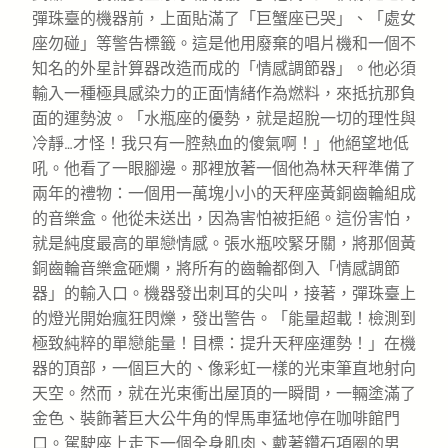
彈珠臺的機器前，上面貼滿了「巨蟹座已哭」、「處女
座勿碰」等警告標籤。這是他用廢棄的唱片機和一個不
知名的外星計算器改造而成的「情感調節器」。他必須
輸入一種極具感染力的正面情緒作為燃料，來抵抗那負
面的運勢波。「水瓶座的優勢，就是超脫一切的理性與
冷靜…才怪！我只有一腔熱血的傻氣啊！」他絕望地低
吼。他看了一眼腳邊。那裡放著一個他為林天秤準備了
兩年的禮物：一個用一萬塊小小的天秤座黃銅齒輪組成
的音樂盒。他從未送出，因為害怕被拒絕。這份害怕，
就是純度最高的單戀情感。張水瓶咬緊牙關，將那個黃
銅齒輪音樂盒砸爛，將所有的齒輪都倒入「情感調節
器」的輸入口。機器發出刺耳的尖叫，接著，彈珠臺上
的燈光開始瘋狂閃爍，發出警告。「能量超載！檢測到
極致純粹的單戀能量！目標：提升天秤座運勢！」在機
器的頂部，一個巨大的、像彩虹一樣的光束筆直地射向
天空。然而，就在光束衝出屋頂的一瞬間，一輛塗滿了
金色、裝飾著巨大公牛角的悍馬車猛地停在咖啡館門
口。駕駛座上走下一個全身肌肉、戴著鑽石項圈的男