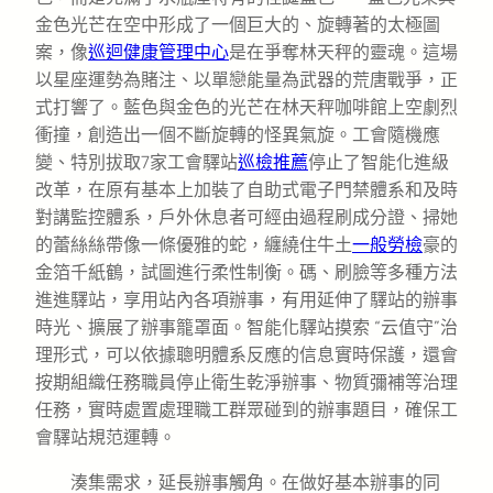
金色光芒在空中形成了一個巨大的、旋轉著的太極圖
案，像
巡迴健康管理中心
是在爭奪林天秤的靈魂。這場
以星座運勢為賭注、以單戀能量為武器的荒唐戰爭，正
式打響了。藍色與金色的光芒在林天秤咖啡館上空劇烈
衝撞，創造出一個不斷旋轉的怪異氣旋。工會隨機應
變、特別拔取7家工會驛站
巡檢推薦
停止了智能化進級
改革，在原有基本上加裝了自助式電子門禁體系和及時
對講監控體系，戶外休息者可經由過程刷成分證、掃她
的蕾絲絲帶像一條優雅的蛇，纏繞住牛土
一般勞檢
豪的
金箔千紙鶴，試圖進行柔性制衡。碼、刷臉等多種方法
進進驛站，享用站內各項辦事，有用延伸了驛站的辦事
時光、擴展了辦事籠罩面。智能化驛站摸索 “云值守”治
理形式，可以依據聰明體系反應的信息實時保護，還會
按期組織任務職員停止衛生乾淨辦事、物質彌補等治理
任務，實時處置處理職工群眾碰到的辦事題目，確保工
會驛站規范運轉。
湊集需求，延長辦事觸角。在做好基本辦事的同