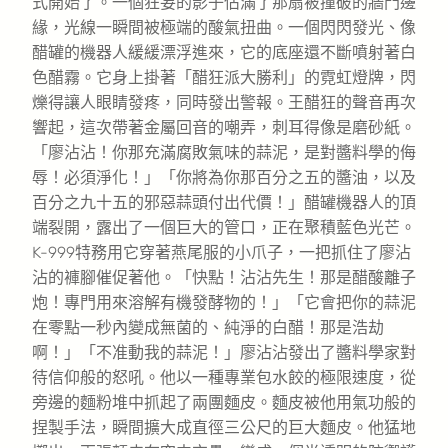
式開始了。一個狂妄的影子佔滿了那扇被撞破的牆門邊
緣，光線一瞬間被極端的酸氣扭曲。一個閃閃發光、像
醋罐的機器人緩緩漂浮進來，它的底座還不斷噴射著白
色醋霧。它身上掛著「醋狂派大勝利」的霓虹燈牌，閃
爍得讓人眼睛發疼，同時發出警報。王醋狂的聲音再次
響起，這次帶著金屬回音的嘲弄，刺耳得像是磨砂紙。
「廖沾沾！你那充滿腐敗氣味的蒜泥，是對醬料學的侮
辱！必須淨化！」「你將為你那百分之五的醬油，以及
百分之九十五的邪惡蒜頭付出代價！」醋罐機器人的頂
端裂開，露出了一個巨大的管口，正在聚積藍色光芒。
K-999特務用它穿著燕尾服的小爪子，一把抓住了廖沾
沾的褲腳催促著他。「快點！沾沾先生！那是醋酸離子
炮！專門用來溶解有機發酵物的！」「它會把你的蒜泥
在零點一秒內變成無菌的、純淨的白醋！那是浩劫
啊！」「不准動我的蒜泥！」廖沾沾發出了醬料學家對
待信仰般的怒吼。他以一種專業包水餃的極限速度，從
旁邊的麵粉堆中抓起了兩團麵皮。麵皮被他用氣功般的
捏製手法，瞬間擴大成直徑三公尺的巨大麵皮。他猛地