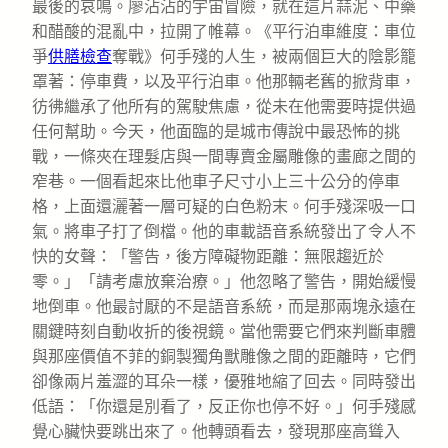
最後的哀鳴。廖沾沾的宇宙冒險，就在這片蒜泥、中藥
和醋酸的混亂中，拉開了帷幕。《平行泊車維度：車位
爭
供膳檢查
奪戰》何手殘的人生，被兩個巨大的陰影籠
罩著：停車費，以及平行泊車。他那輛老舊的掀背車，
彷彿繼承了他所有的駕駛焦慮，從未在他需要時提供過
任何幫助。今天，他面臨的是城市傳說中最恐怖的挑
戰，一條夾在理髮店與一間專賣金屬雕像的畫廊之間的
窄巷。一個看起來比他車子尺寸小上三十公分的停車
格，上面還灑著一層可疑的白色粉末。何手殘深吸一口
氣。將車子打了倒檔。他的車載語音系統發出了令人不
快的女聲：「警告，後方障礙物距離：無限趨近於
零。」「請考慮放棄治療。」他忽略了警告，開始緩慢
地倒車。他最討厭的不是語音系統，而是那兩塊永遠在
關鍵時刻自動收折的後視鏡。當他需要它們來判斷車體
與那座價值不菲的銅製獨角獸雕像之間的距離時，它們
卻像兩片羞澀的耳朵一樣，優雅地縮了回去。同時發出
低語：「你還是別看了，反正你也停不好。」何手殘感
覺心臟快要跳出來了。他轉頭看去，發現那座高聳入