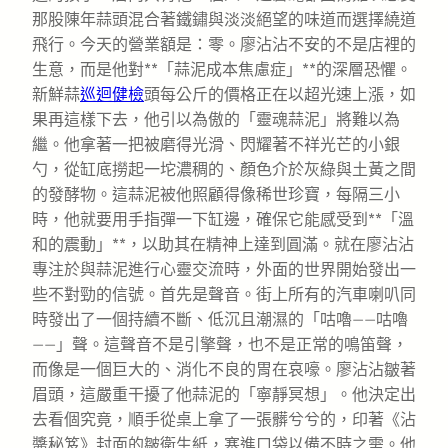
那股陳年蒜頭混合著鐵鏽與淡淡絕望的味道而選擇繞道
飛行。今天的營業額是：零。廖沾沾不安的不是店裡的
生意，而是他對**「蒜泥成本焦慮症」**的深層恐懼。
新鮮蒜
巡迴健檢
頭每公斤的價格正在以超光速上漲，如
果再這樣下去，他引以為傲的「靈魂蒜泥」將難以為
繼。他拿著一把被磨得光滑、閃耀著不祥光芒的小銀
勺，從缸底撈起一坨濃稠的、顏色介於灰綠與土黃之間
的發酵物。這蒜泥被他照顧得像稀世珍寶，每隔三小
時，他就要用手指彈一下缸邊，確保它能感受到**「溫
和的震動」**，以助其在精神上達到圓滿。就在廖沾沾
專注於與蒜泥進行心靈交流時，外面的世界開始發出一
些不對勁的信號。首先是聲音。街上所有的汽車喇叭同
時發出了一個持續不斷、低沉且潮濕的「咕嚕——咕嚕
——」聲。這聲音不是引擎聲，也不是正常的鳴笛聲，
而像是一個巨大的、消化不良的胃在哀嚎。廖沾沾皺著
眉頭，這嚴重干擾了他蒜泥的「寧靜冥想」。他決定出
去看個究竟，順手從桌上拿了一張髒兮兮的，印著《沾
醬秘笈》封面的皺衛生紙，塞進口袋以備不時之需。他