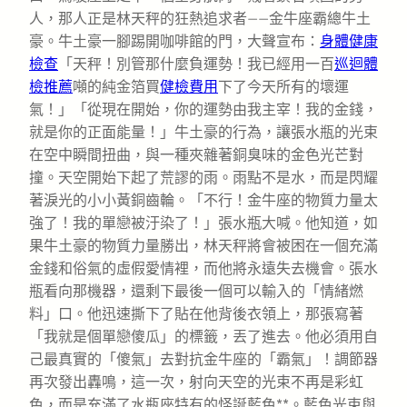
人，那人正是林天秤的狂熱追求者——金牛座霸總牛土
豪。牛土豪一腳踢開咖啡館的門，大聲宣布：
身體健康
檢查
「天秤！別管那什麼負運勢！我已經用一百
巡迴體
檢推薦
噸的純金箔買
健檢費用
下了今天所有的壞運
氣！」「從現在開始，你的運勢由我主宰！我的金錢，
就是你的正面能量！」牛土豪的行為，讓張水瓶的光束
在空中瞬間扭曲，與一種夾雜著銅臭味的金色光芒對
撞。天空開始下起了荒謬的雨。雨點不是水，而是閃耀
著淚光的小小黃銅齒輪。「不行！金牛座的物質力量太
強了！我的單戀被汙染了！」張水瓶大喊。他知道，如
果牛土豪的物質力量勝出，林天秤將會被困在一個充滿
金錢和俗氣的虛假愛情裡，而他將永遠失去機會。張水
瓶看向那機器，還剩下最後一個可以輸入的「情緒燃
料」口。他迅速撕下了貼在他背後衣領上，那張寫著
「我就是個單戀傻瓜」的標籤，丟了進去。他必須用自
己最真實的「傻氣」去對抗金牛座的「霸氣」！調節器
再次發出轟鳴，這一次，射向天空的光束不再是彩虹
色，而是充滿了水瓶座特有的怪誕藍色**。藍色光束與