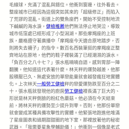
毛線球，充滿了混亂與錯位。他衝到窗邊，往外看去。
整座城市已經因為這個突如其來的「超級修正」而陷入
了荒謬的混亂。街道上的雙魚座們，開始不受控制地流
下鹹鹹的海水淚，
健檢推薦
他們無法停止地哭泣，導致
城市低窪處已經形成了小型潟湖。那些摩羯座的上班
族，嚴格遵守著廣播中「摩羯座今天適合原地踏步，否
則將失去襪子」的指令。數百名西裝筆挺的摩羯座正整
齊地站在原地，他們的鞋子裡裝滿了已經潮濕的淚水。
「負百分之八十七？」張水瓶喃喃自語，感到胃部一陣
翻騰，他知道這代表著什麼。林天秤的運勢越差，他那
股積壓已久、無處安放的單戀能量就會越發瘋狂地實體
化。上次林天
一般勞工健檢
秤的戀愛運勢跌至百分之二
十，張水瓶就發現他的廚房
勞工健檢
裡長滿了巨大的、
形狀是林天秤側臉的粉紅色蘑菇。他必須在今天結束
前，將林天秤的運勢至少提升到零。否則，他那份單戀
就會變成某種具備攻擊性的實體。他緊張地跑進他堆滿
了星座圖表和過期甜甜圈的地下室，那裡放著他的秘密
武器。「我需要星象學輔助儀！」他衝到一個像是老式