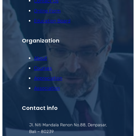
Contact Us
Online Form
Education Board
Organization
About
Courses
Appreciation
Association
Contact info
Jl. Niti Mandala Renon No.88, Denpasar,
Bali – 80239