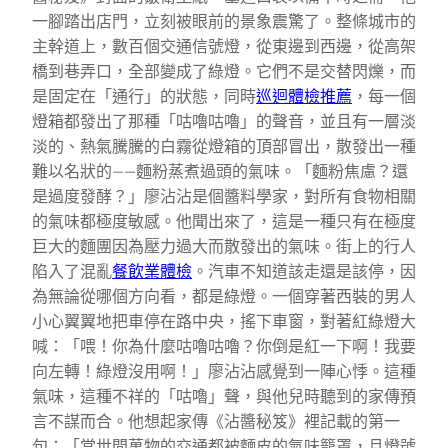
一腳踏出店門，立刻被眼前的景象震驚了。整條城市的
主幹道上，數百個交通信號燈，從東邊到西邊，從高架
橋到巷弄口，全部變成了綠燈。它們不是交替閃爍，而
是固定在「通行」的狀態，同時
巡迴體檢推薦
，每一個
燈箱都發出了那種「咕嚕咕嚕」的聲音，並且有一層淡
淡的、熱氣騰騰的白霧從燈箱的頂部冒出，散發出一種
難以名狀的——麵粉蒸煮過頭的氣味。「麵粉焦慮？還
是過度發酵？」廖沾沾是個醬料學家，對所有食物相關
的氣味都極度敏感。他聞出來了，這是一種只有在極度
巨大的麵團因為壓力過大而散發出的氣味。街上的行人
陷入了混亂
餐飲業體檢
。汽車不知道該走還是該停，因
為無論從哪個方向看，都是綠燈。一個穿著西裝的男人
小心翼翼地把車停在路中央，搖下車窗，對著紅綠燈大
喊：「喂！你為什麼咕嚕咕嚕？你倒是紅一下啊！我要
向左轉！綠燈沒用啊！」廖沾沾感覺到一陣心悸。這種
氣味，這種不祥的「咕嚕」聲，與他兒時聽到的家傳預
言不謀而合。他想起家傳《沾醬秘笈》裡記載的第一
句：「當世間萬物的交通都被麵皮的氣味籠罩，且燈號