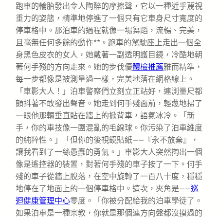
跑車的輪胎發出令人陶醉的摩擦聲，它以一種近乎蔑視
重力的姿態，精準地停進了一個只有它車身尺寸寬度的
停車格中。那泊車的過程就像一場舞蹈，流暢、完美，
且毫無任何多餘的動作**。跑車的駕駛座上走出一個全
身黑色皮衣的女人，她戴著一副透明護目鏡，冷酷地朝
著何手殘的方向走來。她的步伐優
體檢推薦
雅而精準，
每一步都像是被測量過一樣，完美地落在網格線上。
「車影大人！」泊車警察們立刻立正站好，連測量尺都
顫抖著不敢發出聲音。她走到何手殘面前，輕蔑地掃了
一眼他那輛垂直貼在牆上的掀背車，語氣冰冷。「新
手，你的車技像一團混亂的毛線球。你污染了泊車維度
的純粹性。」「但你的後視鏡貼紙——『永不放棄』，
讓我看到了一絲愚蠢的勇氣。」車影大人突然掏出一個
像是遙控器的裝置，對著何手殘的車子按了一下。何手
殘的車子從牆上脫落，在空中旋轉了一百八十度，穩穩
地停在了地面上的一個停車格中。這次，夾角是——
巡
迴健康管理中心
零度。「你被分配給我的泊車學徒了。
如果泊車是一種宗教，你就是那個連方向盤都沒摸過的