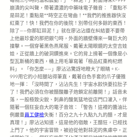
每隔三小時的溫和震動！」「蒜泥？」對面傳來K-999
崩潰的尖叫聲，帶著濃濃的中藥味電子雜音：「重點不
是蒜泥！重點是**時空正在彎曲！**我們的推進器快沒
紅棗了！快！我們在你的後院！別帶任何多餘的東西！
除了——你那缸蒜泥！」就在廖沾沾還在糾結要不要帶
上他最珍愛的那把銀勺時，外面的牆壁傳來一聲巨大的
撞擊。一個穿著黑色燕尾服、戴著太陽眼鏡的太空吉娃
娃，正從牆上的破洞鑽進來。它的背上揹著一個像是小
型瓦斯桶的東西，桶上用毛筆寫著「極品紅棗枸杞燃
料」。「你怎麼——」廖沾沾驚訝地瞪大了眼睛。K-
999用它的小短腿站得筆直，戴著白色手套的爪子優雅
地一揮：「沒時間了，沾沾先生！宇宙水餃快要拉肚子
了！我們必須在你被醋酸離子炮鎖定前離開！」話音未
落，一股極致尖銳、刺鼻的酸氣猛地從店門口灌入，伴
隨著一個狂妄自大的電子音效：「警告！這裡的醬油比
例嚴重
員工健檢
失衡！百分之九十九點九九的醋，才是
真理！」廖沾沾知道，這是他的宿敵，王醋狂，已經找
上門了。他的宇宙冒險，被迫從他對蒜泥的焦慮中，正