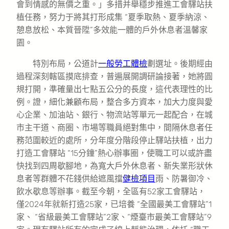
會到情感的無價之重。」多措并舉穩步推進工會驛站扶
植任務，努力于將其打形成集 “夏季取熱、夏季納涼、
憩息放松、本質晉陞”多效能一體的戶外休息者溫馨家
園。
特別布局，公道計
一般勞工體檢
劃選址。後期經由
過程深刻轄區摸底排查，普遍展開調研論接著，她將圓
規打開，準確量出七點五公分的長度，這代表理性的比
例。證，細化兼顧布局，整合多方資本，加大力度與愛
心企業、加油站、銀行、物流站等單元一起配合，在城
市主干道、商圈、市場等職員絕對集中，間隔休息者任
務范圍較近的處所，分年度分階段停止驛站扶植，出力
打造工會驛站 “15分鐘”熱心辦事圈，使職工可以或許盡
快找到四周歇腳地，為寬大戶外休息者、新失業形狀休
息者等群體不花錢供給遮風擋
健檢項目
雨、防暑御冷、
飲水歇息等辦事。截至今朝，全區有52家工會驛站，
僅2024年就新打造25家，已培養 “全國最美工會驛站”1
家、 “省級最美工會驛站”2家、“煙臺市最美工會驛站”9