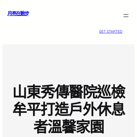
跳
月亮在散步
至
主
要
GET STARTED
內
容
山東秀傳醫院巡檢
牟平打造戶外休息
者溫馨家園