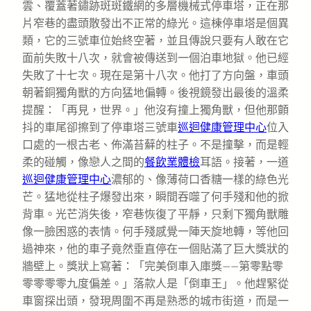
雲、覆蓋著鏽跡斑斑鐵網的多層機械式停車塔，正在那
片窄巷的盡頭散發出不正常的綠光。這棟停車塔是個異
類，它的三號車位始終空著，並且傳說只要有人敢在它
面前失敗十八次，就會被傳送到一個泊車地獄。他已經
失敗了十七次。現在是第十八次。他打了方向盤，車頭
朝著銅獨角獸的方向猛地偏轉。後視鏡發出最後的溫柔
提醒：「再見，世界。」他沒有撞上獨角獸，但他那顫
抖的車尾卻擦到了停車塔三號車
巡迴健康管理中心
位入
口處的一根古老、佈滿苔蘚的柱子。不是撞擊，而是輕
柔的碰觸，像戀人之間的
餐飲業體檢
耳語。接著，一道
巡迴健康管理中心
濃郁的、像薄荷口香糖一樣的綠色光
芒。猛地從柱子爆發出來，瞬間吞噬了何手殘和他的掀
背車。光芒消失後，窄巷恢復了平靜，只剩下獨角獸雕
像一臉困惑的表情。何手殘感覺一陣天旋地轉，等他回
過神來，他的車子竟然垂直停在一個貼滿了巨大獎狀的
牆壁上。獎狀上寫著：「完美倒車入庫獎——第零點零
零零零零九度偏差。」落款人是「倒車王」。他趕緊從
車窗探出頭，發現周圍不再是熟悉的城市街道，而是一