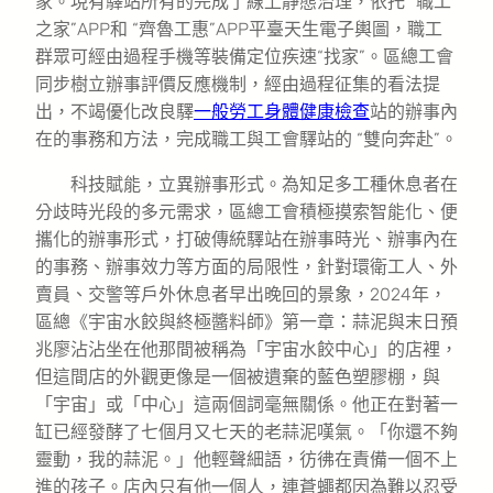
家。現有驛站所有的完成了線上靜態治理，依托 “職工
之家”APP和 “齊魯工惠”APP平臺天生電子輿圖，職工
群眾可經由過程手機等裝備定位疾速“找家”。區總工會
同步樹立辦事評價反應機制，經由過程征集的看法提
出，不竭優化改良驛
一般勞工身體健康檢查
站的辦事內
在的事務和方法，完成職工與工會驛站的 “雙向奔赴”。
科技賦能，立異辦事形式。為知足多工種休息者在
分歧時光段的多元需求，區總工會積極摸索智能化、便
攜化的辦事形式，打破傳統驛站在辦事時光、辦事內在
的事務、辦事效力等方面的局限性，針對環衛工人、外
賣員、交警等戶外休息者早出晚回的景象，2024年，
區總《宇宙水餃與終極醬料師》第一章：蒜泥與末日預
兆廖沾沾坐在他那間被稱為「宇宙水餃中心」的店裡，
但這間店的外觀更像是一個被遺棄的藍色塑膠棚，與
「宇宙」或「中心」這兩個詞毫無關係。他正在對著一
缸已經發酵了七個月又七天的老蒜泥嘆氣。「你還不夠
靈動，我的蒜泥。」他輕聲細語，彷彿在責備一個不上
進的孩子。店內只有他一個人，連蒼蠅都因為難以忍受