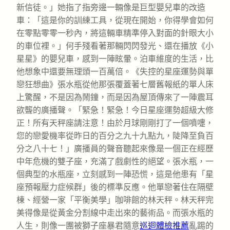
新信徒。」她指了指旁邊一輛像是巨型嬰兒車的改造
車：「這是你的訓練工具，從現在開始，你得學會如何
在零點零零一秒內，將這輛車精準停入對面的針眼大小
的車位裡。」何手殘看著那輛閃閃發光、還在播放《小
星星》的嬰兒車，感到一陣眩暈。泊車維度的生活，比
他想象中還要無理頭一百萬倍。《失控的星座運勢與單
戀狂想曲》張水瓶從他那張覆蓋著七層舊報紙的單人床
上驚醒，不是因為鬧鐘，而是因為屋頂傳來了一陣震耳
欲聾的廣播聲。「緊急！緊急！今日星座運勢超級大修
正！所有天秤座請注意！由於月球剛剛打了一個噴嚏，
您的戀愛機率從昨日的百分之九十九點九，陡降至負百
分之八十七！」廣播員的聲音聽起來像是一個正在經歷
中年危機的雙子座，充滿了戲劇性的絕望。張水瓶，一
個典型的水瓶座，立刻感到一陣恐慌，這是他患有「星
座預報壓力症候群」後的標準反應。他單戀著住在隔壁
棟、經營一家「平衡美學」咖啡館的林天秤。林天秤完
美得像是從黃金分割線中走出來的藝術品。而張水瓶的
人生，則像一團被獅子座暴君隨意
巡迴體檢推薦
亂踢的