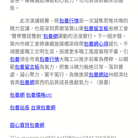
警告。聲聲講述傳遞初心氣力，句句真情彰顯休息擔
負。
此次演講競賽，既
包養行情
是一次凝集思惟共鳴的
精力宣講，也是深刻貫徹落實山東
包養留言板
省總工會
“雙學雙提雙創”
包養網
運動的活潑實行。下一個步驟，
萊州市總工會將連續施展橋梁紐帶
包養網心得
感化，不
竭豐盛職工文明生涯，搭建更多職工風度展現平臺，引
包養
領全市寬
包養行情
大職工以進步前輩為標桿、以模
範
包養留言板
為氣力，把奮斗精力融進日常、落到實
處，凝心聚力、實干篤行，為推進萊
包養網站
州經濟社
會高
包養網
東西的品質成長進獻氣力。（張蕾）
包養網
包養價格ptt
包養站長
台灣包養網
甜心寶貝包養網
TC:sugarpopular900 6a17189eec0341.21429559