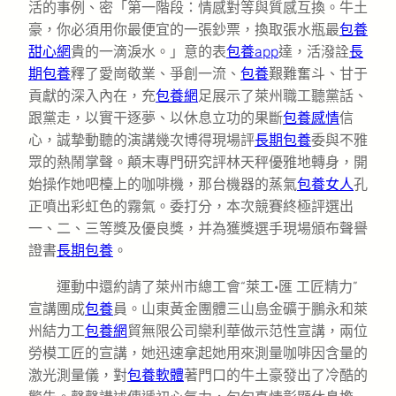
活的事例、密「第一階段：情感對等與質感互換。牛土
豪，你必須用你最便宜的一張鈔票，換取張水瓶最
包養
甜心網
貴的一滴淚水。」意的表
包養app
達，活潑詮
長
期包養
釋了愛崗敬業、爭創一流、
包養
艱難奮斗、甘于
貢獻的深入內在，充
包養網
足展示了萊州職工聽黨話、
跟黨走，以實干逐夢、以休息立功的果斷
包養感情
信
心，誠摯動聽的演講幾次博得現場評
長期包養
委與不雅
眾的熱鬧掌聲。顛末專門研究評林天秤優雅地轉身，開
始操作她吧檯上的咖啡機，那台機器的蒸氣
包養女人
孔
正噴出彩虹色的霧氣。委打分，本次競賽終極評選出
一、二、三等獎及優良獎，并為獲獎選手現場頒布聲譽
證書
長期包養
。
運動中還約請了萊州市總工會“萊工·匯 工匠精力”
宣講團成
包養
員。山東黃金團體三山島金礦于鵬永和萊
州結力工
包養網
貿無限公司欒利華做示范性宣講，兩位
勞模工匠的宣講，她迅速拿起她用來測量咖啡因含量的
激光測量儀，對
包養軟體
著門口的牛土豪發出了冷酷的