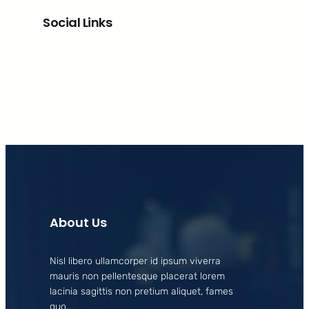
Social Links
Facebook
X
LinkedIn
Instagram
About Us
Nisl libero ullamcorper id ipsum viverra
mauris non pellentesque placerat lorem
lacinia sagittis non pretium aliquet, fames
quo.