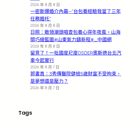
2026 年 8 月 8 日
一密斯爆婚介內幕—”台包養經驗我當了三年
任務婚托”
2026 年 8 月 8 日
日照：敢領潮頭唱查包養心得年夜風，山海
間巧繪藍圖#山東氣力鑄新程#_中國網
2026 年 8 月 8 日
留意了！一批國度尺度OSDER奧斯德台北汽
車今起實行
2026 年 8 月 7 日
郭書真：3秀傳醫院健檢5歲財富不受拘束，
是夢想還是壓力？
2026 年 8 月 7 日
Tags