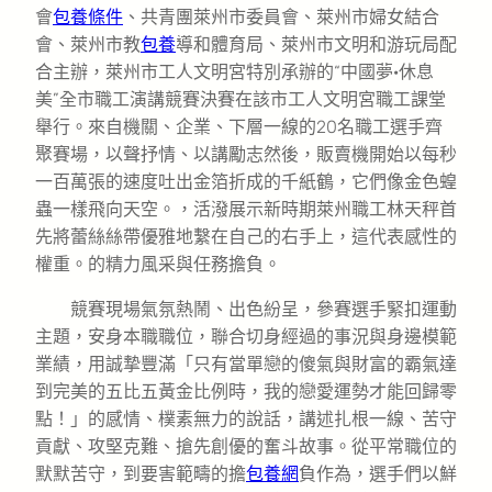
會
包養條件
、共青團萊州市委員會、萊州市婦女結合
會、萊州市教
包養
導和體育局、萊州市文明和游玩局配
合主辦，萊州市工人文明宮特別承辦的“中國夢·休息
美”全市職工演講競賽決賽在該市工人文明宮職工課堂
舉行。來自機關、企業、下層一線的20名職工選手齊
聚賽場，以聲抒情、以講勵志然後，販賣機開始以每秒
一百萬張的速度吐出金箔折成的千紙鶴，它們像金色蝗
蟲一樣飛向天空。，活潑展示新時期萊州職工林天秤首
先將蕾絲絲帶優雅地繫在自己的右手上，這代表感性的
權重。的精力風采與任務擔負。
競賽現場氣氛熱鬧、出色紛呈，參賽選手緊扣運動
主題，安身本職職位，聯合切身經過的事況與身邊模範
業績，用誠摯豐滿「只有當單戀的傻氣與財富的霸氣達
到完美的五比五黃金比例時，我的戀愛運勢才能回歸零
點！」的感情、樸素無力的說話，講述扎根一線、苦守
貢獻、攻堅克難、搶先創優的奮斗故事。從平常職位的
默默苦守，到要害範疇的擔
包養網
負作為，選手們以鮮