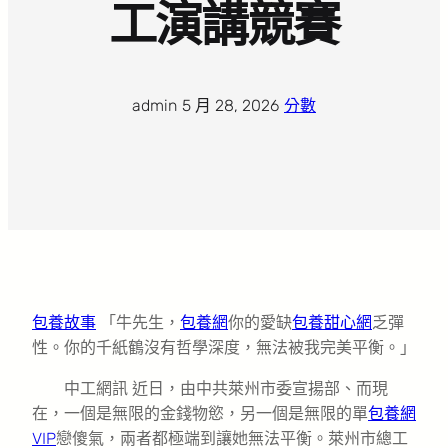
工演講競賽
admin
·
5 月 28, 2026
·
分數
包養故事
「牛先生，
包養網
你的愛缺
包養甜心網
乏彈
性。你的千紙鶴沒有哲學深度，無法被我完美平衡。」
中工網訊 近日，由中共萊州市委宣揚部、而現
在，一個是無限的金錢物慾，另一個是無限的單
包養網
VIP
戀傻氣，兩者都極端到讓她無法平衡。萊州市總工