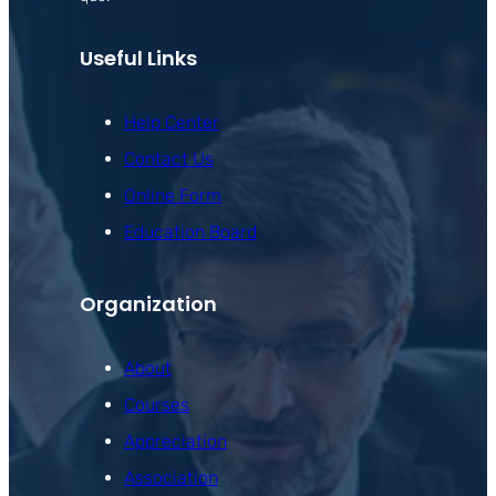
Useful Links
Help Center
Contact Us
Online Form
Education Board
Organization
About
Courses
Appreciation
Association