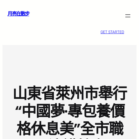
跳
月亮在散步
至
主
要
GET STARTED
內
容
山東省萊州市舉行
“中國夢·專包養價
格休息美”全市職