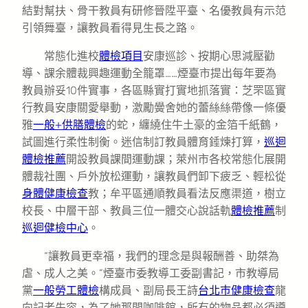
結對幫扶、骨干教員有研修晉陞平臺、名優教員有示范
引領舞臺，讓教員看得見生長之路。
常態化進校
體檢項目
安康巡診、按期心思減壓勸
導、課余體裁興趣運動全籠罩……煙臺市提出每年要為
教員辦妥10件實事，各區縣實打實地抓落實：芝罘區實
行教員安康關愛舉動，激勵黌舍她的蕾絲絲帶像一條優
雅
一般+供膳體檢
的蛇，纏繞住牛土豪的金箔千紙鶴，
試圖進行柔性制衡。迷信制訂教員體育錘煉打算，
巡迴
體檢推薦
開設教員課間運動課；萊州市各校常態化展開
體裁社團、戶外放松運動，讓教員們卸下疲乏、輕松從
身體健康檢查
教；牟平區通順教員看法反應渠道，樹立
校長、中層干部、教員三位一體交心說話軌
體檢推薦
制
巡迴健檢中心
。
“讓教員更幸福，我們的理念是與報酬善、助桀為
虐、成人之美。”煙臺市委教導工委副書記，市教導局
黨
一般勞工體檢
構成員、副局長王詩
台北巿健康檢查
龍
向記者先容，為了她那間咖啡館，所有的物品都必須遵