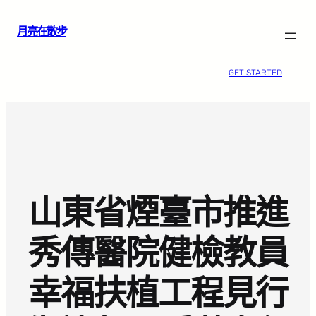
跳
月亮在散步
至
主
要
GET STARTED
內
容
山東省煙臺市推進
秀傳醫院健檢教員
幸福扶植工程見行