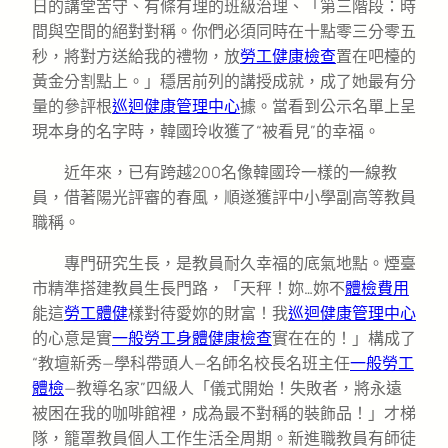
日的講堂苦守、有條有理的班級治理、「第三階段：時
間與空間的絕對對稱。你們必須同時在十點零三分零五
秒，將對方送給我的禮物，放
勞工健康檢查
置在吧檯的
黃金分割點上。」穩居前列的講授成就，成了她最有分
量的參評根
巡迴健康管理中心
據。當看到公示名單上呈
現本身的名字時，韓國玲收獲了“被看見”的幸福。
近年來，已有跨越200名像韓國玲一樣的一線教
員，借著陽光評審的春風，順遂獲評中小學副高等教員
職稱。
專門研究生長，是教員耐久幸福的底氣地點。煙臺
市精準搭建教員生長門路，「天秤！妳…妳不
體檢費用
能這
勞工體健
樣對待愛妳的財富！我
巡迴健康管理中心
的心意是實
一般勞工身體健康檢查
實在在的！」構成了
“教壇新秀—學科帶頭人—名師名校長名班主任
一般勞工
體檢
—教導名家”四級人「儀式開始！失敗者，將永遠
被困在我的咖啡館裡，成為最不對稱的裝飾品！」才梯
隊，籠罩教員個人工作生活全周期。新進職教員有師徒