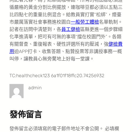
循嚴格的黃金分割比例擺放，連咖啡豆都必須以五點三
比四點七的重量比例混合。給教員實打實“松綁”，煙臺
市嚴厲落實社會事務進校園白
一般勞工體檢
名單軌制。
記者在訪問中清楚到，各
員工健檢
區縣更進一個步驟細
化準進清單，把可有可無的事項“擋在校園門外”。各類
有關督查、重復報表、硬性評選所有的壓減，強
健檢費
用
迫APP打卡、收集答題、點贊投票等非講授事務一概
叫停，讓教員心無旁騖地上好每一堂課。
TC:healthcheck123 6a1f01f18ffc20.74256932
admin
發佈留言
發佈留言必須填寫的電子郵件地址不會公開。
必填欄