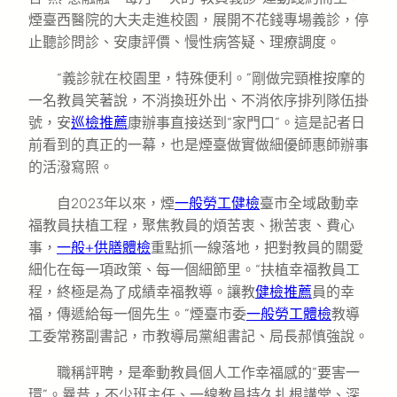
煙臺西醫院的大夫走進校園，展開不花錢專場義診，停
止聽診問診、安康評價、慢性病答疑、理療調度。
“義診就在校園里，特殊便利。”剛做完頸椎按摩的
一名教員笑著說，不消換班外出、不消依序排列隊伍掛
號，安
巡檢推薦
康辦事直接送到“家門口”。這是記者日
前看到的真正的一幕，也是煙臺做實做細優師惠師辦事
的活潑寫照。
自2023年以來，煙
一般勞工健檢
臺市全域啟動幸
福教員扶植工程，聚焦教員的煩苦衷、揪苦衷、費心
事，
一般+供膳體檢
重點抓一線落地，把對教員的關愛
細化在每一項政策、每一個細節里。“扶植幸福教員工
程，終極是為了成績幸福教導。讓教
健檢推薦
員的幸
福，傳遞給每一個先生。”煙臺市委
一般勞工體檢
教導
工委常務副書記，市教導局黨組書記、局長郝慎強說。
職稱評聘，是牽動教員個人工作幸福感的“要害一
環”。曩昔，不少班主任、一線教員持久扎根講堂、深