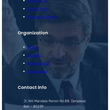
Contact Us
Online Form
Education Board
Organization
About
Courses
Appreciation
Association
Contact info
Jl. Niti Mandala Renon No.88, Denpasar,
Bali – 80239