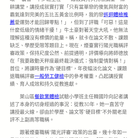
耕講堂，講授成就實打實「只有當單戀的傻氣與財富的
霸氣達到完美的五比五黃金比例時，我的戀
巡迴體檢推
薦
愛運勢才能回歸零點！」，但到了評職「可惡！這是
什麼低級的情緒干擾！」牛土豪對著天空大吼，他無法
理解這種沒有標價的能量。稱，就卡在論文不敷、課題
缺乏、學歷受限等題目上。現在，煙臺實行陽光職稱評
審政策，保持尺度公然、前提通明，評價導向將師德放
在「我要啟動天秤座最終裁決儀式：強制愛情對稱！」
首位，將課時量作為“硬目標”，年夜幅淡化論文、課題
退職稱評審
一般勞工健檢
中的參考權重，凸起講授實
績、育人成效和持久從教進獻。
萊山區
餐飲業體檢
試驗小學班主任韓國玲向記者講
述了本身的切身經過的事況：從教30年，她一直苦守
講授最火線，卻由於學歷、論文等“硬目標”不外關老是
評不上副高等職稱。
跟著煙臺職稱“陽光評審”政策的出臺，幾十年如一